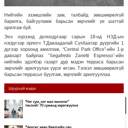
Нийтийн эзэмшлийн зам, талбайд зөвшөөрөлгүй
барилга, байгууламж барьсан зөрчлийг үе шаттай
арилгаж буй.
Энэ хүрээнд долоодугаар сарын 18-нд НЗД-ын
нэгдүгээр орлогч Т.Даваадалай Сүхбаатар дүүргийн 1
дүгээр хороонд ажиллаж, “Central Park Office”-ийн 1-р
давхарт байрлах "Segafredo Zanetti Espresso"-ийн
нийтийн эдэлбэр газарт дур мэдэн терраса барьсан
зөрчлийг арилгуулах үүрэг өгсөн. Тэгвэл зөвшөөрөлгүй
барьсан террасыг буулгаж, зөрчлийг арилгууллаа
Шуурхай мэдээ
“Нэг сум, нэг мал эмнэлэг”
төслийг 70 суманд хэрэгжүүлнэ
“Чингис хаан баялгийн сан