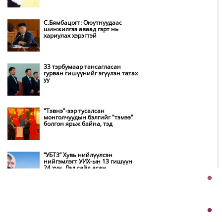
өдрүүдэд ч бид хамтдаа л даван
туулна
С.Бямбацогт: Оюутнуудаас
шинжилгээ аваад гэрт нь
хариулах хэрэгтэй
НИТХ-ын төлөөлөгчид COP17
бага хурлын бэлтгэл ажлын
талаар мэдээлэл сонслоо
33 тэрбумаар тансагласан
гурван гишүүнийг эгүүлэн татах
уу
Монгол Улс “COP17”-д “Тал
хээрийн төлөвлөгөө”-гөө
танилцуулна
"Тэвнэ"-ээр тусалсан
монголчуудын бэлгийг "тэмээ"
болгон ярьж байна, тэд
Нөөцийн махны худалдаа,
борлуулалтыг нээлттэй ил тод
болгоно
“УБТЗ” Хувь нийлүүлсэн
нийгэмлэгт УИХ-ын 13 гишүүн
24 хүн, Дэд сайд асан
Бүх шатанд хэмнэлтийн горимд
Б.Цогтгэрэл 10 хүн “шахжээ”
шилжиж, найр наадам,
зөвлөгөөн, гадаад томилолтыг
хориглолоо
Хэчнээн “согтуу” залуус амиа
хорлосны дараа ажлаа өгөх вэ,
Д.Жигжиднямаа дарга аа
Автобензин, дизель түлшний