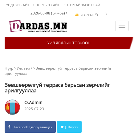
ҮНДСЭН САЙТ
СПОРТЫН САЙТ
ЭНТЕРТАЙНМЭНТ САЙТ
O
УЛААНБААТАР
C
2026-08-08 (Бямба) \
\
O
ДАРХАН
C
O
ЭРДЭНЭТ
C
O
УЛААНБААТАР
C
Toggle
navigat
ҮЙЛ ЯВДЛЫН ТОВЧООН
Нүүр
Улс төр
Зөвшөөрөлгүй терраса барьсан зөрчлийг
арилгууллаа
Зөвшөөрөлгүй терраса барьсан зөрчлийг
арилгууллаа
O.Admin
2025-07-23
| Facebook дээр хуваалцах
| Жиргэх