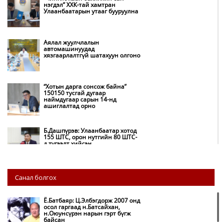
нэгдэл” ХХК-тай хамтран
Улаанбаатарын утааг бууруулна
Аялал жуулчлалын
автомашинуудад
хязгаарлалтгүй шатахуун олгоно
“Хотын дарга сонсож байна”
150150 тусгай дугаар
наймдугаар сарын 14-нд
ашиглалтад орно
Б.Дашпүрэв: Улаанбаатар хотод
155 ШТС, орон нутгийн 80 ШТС-
д түгээлт хийсэн
НИТХ: Багануур ХК-ийг түшиглэн
Санал болгох
нүүрс-пиролизийн үйлдвэр
байгуулж, ирэх оноос хагас кокс
түлшийг дотооддоо үйлдвэрлэнэ
Ё.Батбаяр: Ц.Элбэгдорж 2007 онд
осол гаргаад н.Батсайхан,
н.Оюунсүрэн нарын гэрт бүгж
Амаргүй цаг үеийг ирэх
байсан