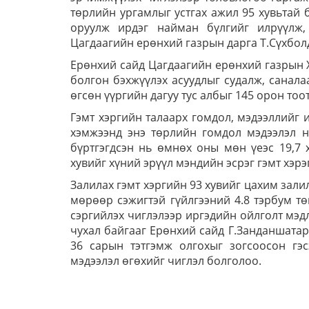
төрлийн ургамлыг устгах ажил 95 хувьтай 
оруулж ирдэг найман бүлгийг илрүүлж,
Цагдаагийн ерөнхий газрын дарга Т.Сүхбол
Ерөнхий сайд Цагдаагийн ерөнхий газрын Х
болгон бэхжүүлэх асуудлыг судалж, санала
өгсөн үүргийн дагуу тус албыг 145 орон то
Гэмт хэргийн талаарх гомдол, мэдээллийг 
хэмжээнд энэ төрлийн гомдол мэдээлэл н
бүртгэгдсэн нь өмнөх оны мөн үеэс 19,7 х
хувийг хүний эрүүл мэндийн эсрэг гэмт хэрэг
Залилах гэмт хэргийн 93 хувийг цахим зал
мөрөөр сэжигтэй гүйлгээний 4.8 тэрбум тө
сэргийлэх чиглэлээр иргэдийн ойлголт мэд
чухал байгааг Ерөнхий сайд Г.Занданшатар
36 сарын тэтгэмж олгохыг зогсоосон гэс
мэдээлэл өгөхийг чиглэл болголоо.