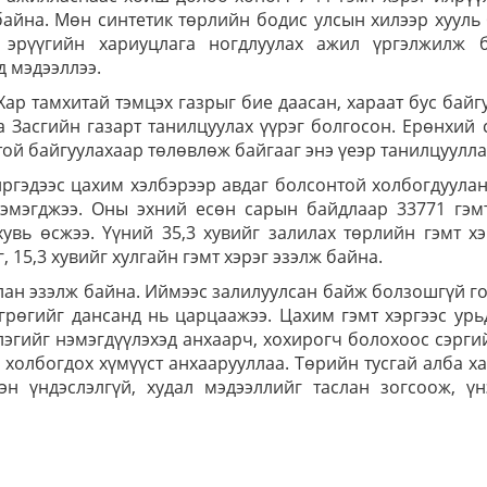
байна. Мөн синтетик төрлийн бодис улсын хилээр хууль
 эрүүгийн хариуцлага ногдлуулах ажил үргэлжилж б
д мэдээллээ.
ар тамхитай тэмцэх газрыг бие даасан, хараат бус байг
а Засгийн газарт танилцуулах үүрэг болгосон. Ерөнхий
отой байгуулахаар төлөвлөж байгааг энэ үеэр танилцуулл
иргэдээс цахим хэлбэрээр авдаг болсонтой холбогдуула
эмэгджээ. Оны эхний есөн сарын байдлаар 33771 гэмт
увь өсжээ. Үүний 35,3 хувийг залилах төрлийн гэмт хэ
, 15,3 хувийг хулгайн гэмт хэрэг эзэлж байна.
илан эзэлж байна. Иймээс залилуулсан байж болзошгүй 
грөгийг дансанд нь царцаажээ. Цахим гэмт хэргээс ур
лэгийг нэмэгдүүлэхэд анхаарч, хохирогч болохоос сэрги
 холбогдох хүмүүст анхаарууллаа. Төрийн тусгай алба х
эн үндэслэлгүй, худал мэдээллийг таслан зогсоож, үн