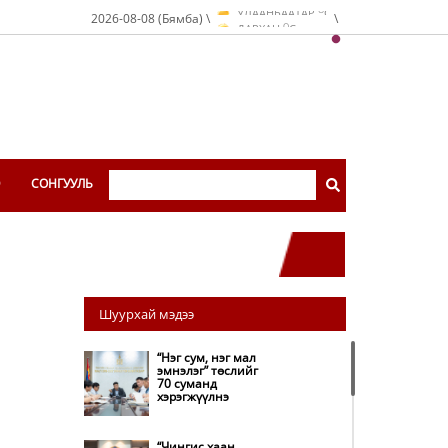
O
2026-08-08 (Бямба) \
\
ДАРХАН
C
O
ЭРДЭНЭТ
C
O
УЛААНБААТАР
C
Э
СОНГУУЛЬ
Шуурхай мэдээ
“Нэг сум, нэг мал
эмнэлэг” төслийг
70 суманд
хэрэгжүүлнэ
“Чингис хаан