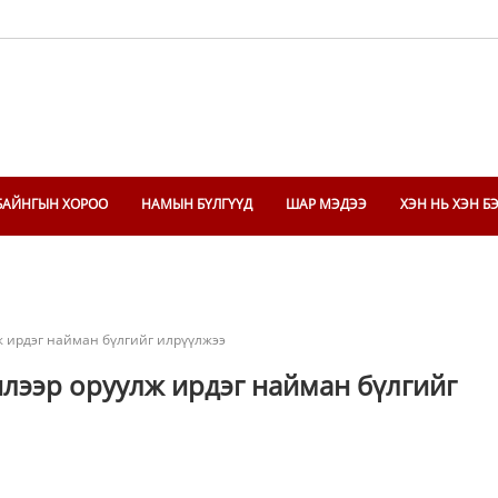
БАЙНГЫН ХОРОО
НАМЫН БҮЛГҮҮД
ШАР МЭДЭЭ
ХЭН НЬ ХЭН Б
ж ирдэг найман бүлгийг илрүүлжээ
илээр оруулж ирдэг найман бүлгийг