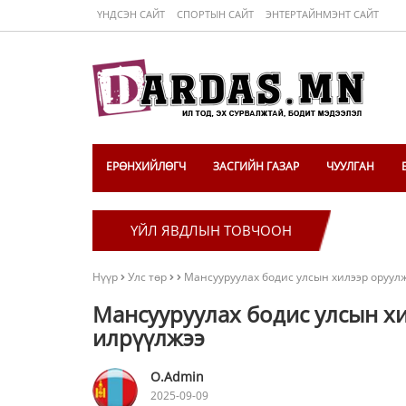
ҮНДСЭН САЙТ
СПОРТЫН САЙТ
ЭНТЕРТАЙНМЭНТ САЙТ
ЕРӨНХИЙЛӨГЧ
ЗАСГИЙН ГАЗАР
ЧУУЛГАН
ҮЙЛ ЯВДЛЫН ТОВЧООН
Нүүр
Улс төр
Мансууруулах бодис улсын хилээр оруул
Мансууруулах бодис улсын х
илрүүлжээ
O.Admin
2025-09-09