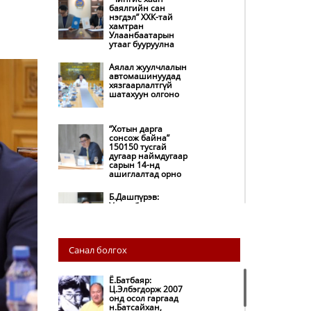
баялгийн сан
нэгдэл” ХХК-тай
хамтран
Улаанбаатарын
утааг бууруулна
Аялал жуулчлалын
автомашинуудад
хязгаарлалтгүй
шатахуун олгоно
“Хотын дарга
сонсож байна”
150150 тусгай
дугаар наймдугаар
сарын 14-нд
ашиглалтад орно
Б.Дашпүрэв:
Улаанбаатар хотод
155 ШТС, орон
нутгийн 80 ШТС-д
түгээлт хийсэн
Санал болгох
НИТХ: Багануур ХК-
ийг түшиглэн
нүүрс-пиролизийн
Ё.Батбаяр:
үйлдвэр байгуулж,
Ц.Элбэгдорж 2007
ирэх оноос хагас
онд осол гаргаад
кокс түлшийг
н.Батсайхан,