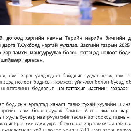
үй, дотоод хэргийн яамны Төрийн нарийн бичгийн д
дарга Т.Сүхболд нартай уулзлаа. Засгийн газрын 2025
 Хар тамхи, мансууруулах болон сэтгэцэд нөлөөт боди
 шийдвэр гаргасан.
л, гэмт хэрэг үйлдэгдсэн байдлыг судлан үзэж, гэмт э
этгэцэд нөлөөт бодисын хэмжээ, үйлчлэл болон бусад о
л шийтгэлийн бодлогыг
чангатгахыг Засгийн газраас 
өт бодисын эргэлтэд хяналт тавих тухай хуулийн шин
хэргийн яам боловсруулж байна. Улсын хилээр хар 
г хууль бусаар нэвтрүүлэхийг таслан зогсооход гаднын 
лахыг Ерөнхий сайд үүрэг болголоо. Хар тамхитай тэмцэ
ажилласнаас хойш долоо хоногт 7-11 гэмт хэрэг илрүү