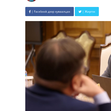
| Facebook дээр хуваалцах
| Жиргэх