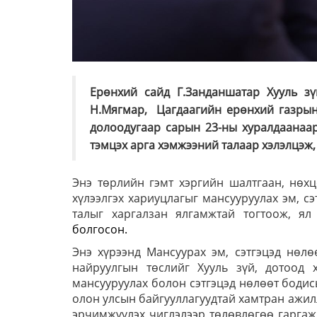
Ерөнхий сайд Г.Занданшатар Хууль з
Н.Мягмар, Цагдаагийн ерөнхий газрын 
долоодугаар сарын 23-ны хуралдаанаар
тэмцэх арга хэмжээний талаар хэлэлцэж,
Энэ төрлийн гэмт хэргийн шалтгаан, нөхцө
хүлээлгэх хариуцлагыг мансууруулах эм, с
талыг харгалзан ялгамжтай тогтоож, я
болгосон.
Энэ хүрээнд Мансуурах эм, сэтгэцэд нөлө
найруулгын төслийг Хууль зүй, дотоод 
мансууруулах болон сэтгэцэд нөлөөт бодисы
олон улсын байгууллагуудтай хамтран ажил
эрчимжүүлэх чиглэлээр төлөвлөгөө гаргаж 