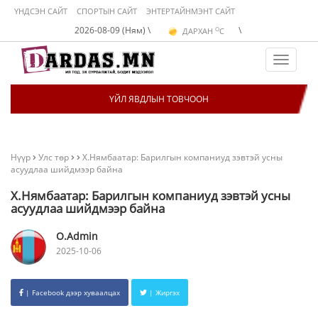
ҮНДСЭН САЙТ
СПОРТЫН САЙТ
ЭНТЕРТАЙНМЭНТ САЙТ
O
2026-08-09 (Ням) \
\
ДАРХАН
C
O
ЭРДЭНЭТ
C
O
УЛААНБААТАР
C
Toggle
navigat
ҮЙЛ ЯВДЛЫН ТОВЧООН
Нүүр
Улс төр
Х.Нямбаатар: Барилгын компаниуд зэвтэй усны
асуудлаа шийдмээр байна
Х.Нямбаатар: Барилгын компаниуд зэвтэй усны
асуудлаа шийдмээр байна
O.Admin
2025-10-06
| Facebook дээр хуваалцах
| Жиргэх