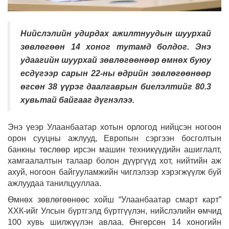
Нийслэлийн удирдах ажилтнуудын шуурхай
зөвлөгөөн 14 хоног тутамд болдог. Энэ
удаагийн шуурхай зөвлөгөөнөөр өмнөх буюу
есдүгээр сарын 22-ны өдрийн зөвлөгөөнөөр
өгсөн 38 үүрэг даалгаврын биелэлтийг 80.3
хувьтай байгааг дүгнэлээ.
Энэ үеэр Улаанбаатар хотын орлогод нийцсэн ногоон
орон сууцны ажлууд, Европын сэргээн босголтын
банкны төслөөр ирсэн машин техникүүдийн ашиглалт,
хамгаалалтын талаар болон дүүргүүд хот, нийтийн аж
ахуй, ногоон байгууламжийн чиглэлээр хэрэгжүүлж буй
ажлуудаа танилцууллаа.
Өмнөх зөвлөгөөнөөс хойш “Улаанбаатар смарт карт”
ХХК-ийг Улсын бүртгэлд бүртгүүлэн, нийслэлийн өмчид
100 хувь шилжүүлэн авлаа. Өнгөрсөн 14 хоногийн