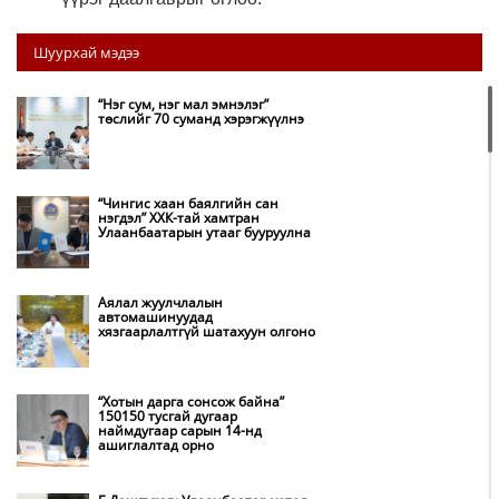
Шуурхай мэдээ
“Нэг сум, нэг мал эмнэлэг”
төслийг 70 суманд хэрэгжүүлнэ
“Чингис хаан баялгийн сан
нэгдэл” ХХК-тай хамтран
Улаанбаатарын утааг бууруулна
Аялал жуулчлалын
автомашинуудад
хязгаарлалтгүй шатахуун олгоно
“Хотын дарга сонсож байна”
150150 тусгай дугаар
наймдугаар сарын 14-нд
ашиглалтад орно