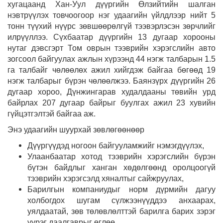
хугацаанд Хан-Уул дүүргийн Өлзийтийн шалган
нэвтрүүлэх товчоогоор нэг удаагийн үйлдлээр нийт 5
тонн түүхий нүүрс зөвшөөрөлгүй тээвэрлэсэн зөрчлийг
илрүүллээ. Сүхбаатар дүүргийн 13 дугаар хорооны
нутаг дэвсгэрт Том оврын тээврийн хэрэгслийн авто
зогсоол байгуулах ажлын хүрээнд 44 нэгж талбарын 1.5
га талбайг чөлөөлөх ажил хийгдэж байгаа бөгөөд 19
нэгж талбарыг бүрэн чөлөөлжээ. Баянзүрх дүүргийн 26
дугаар хороо, Дүнжингарав худалдааны төвийн урд
байрлах 207 дугаар байрыг буулгах ажил 23 хувийн
гүйцэтгэлтэй байгаа аж.
Энэ удаагийн шуурхай зөвлөгөөнөөр
Дүүргүүдэд ногоон байгууламжийг нэмэгдүүлэх,
Улаанбаатар хотод тээврийн хэрэгслийн бүрэн
бүтэн байдлыг ханган хөдөлгөөнд оролцоогүй
тээврийн хэрэгсэлд хяналтыг сайжруулах,
Барилгын компаниудыг норм дүрмийн дагуу
холбогдох шугам сүлжээнүүддээ анхаарах,
уялдаатай, зөв төлөвлөлттэй барилга барих зэрэг
үүрэг даалгаврыг өглөө.