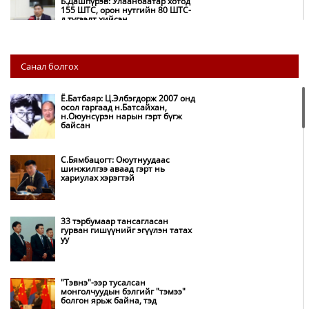
Б.Дашпүрэв: Улаанбаатар хотод
155 ШТС, орон нутгийн 80 ШТС-
д түгээлт хийсэн
НИТХ: Багануур ХК-ийг түшиглэн
Санал болгох
нүүрс-пиролизийн үйлдвэр
байгуулж, ирэх оноос хагас кокс
түлшийг дотооддоо үйлдвэрлэнэ
Ё.Батбаяр: Ц.Элбэгдорж 2007 онд
осол гаргаад н.Батсайхан,
н.Оюунсүрэн нарын гэрт бүгж
Амаргүй цаг үеийг ирэх
байсан
өдрүүдэд ч бид хамтдаа л даван
туулна
С.Бямбацогт: Оюутнуудаас
шинжилгээ аваад гэрт нь
хариулах хэрэгтэй
НИТХ-ын төлөөлөгчид COP17
бага хурлын бэлтгэл ажлын
талаар мэдээлэл сонслоо
33 тэрбумаар тансагласан
гурван гишүүнийг эгүүлэн татах
уу
Монгол Улс “COP17”-д “Тал
хээрийн төлөвлөгөө”-гөө
танилцуулна
"Тэвнэ"-ээр тусалсан
монголчуудын бэлгийг "тэмээ"
болгон ярьж байна, тэд
Нөөцийн махны худалдаа,