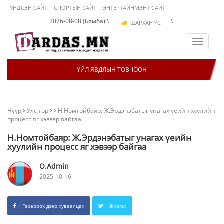
ҮНДСЭН САЙТ
СПОРТЫН САЙТ
ЭНТЕРТАЙНМЭНТ САЙТ
O
2026-08-08 (Бямба) \
\
ДАРХАН
C
O
ЭРДЭНЭТ
C
O
УЛААНБААТАР
C
Toggle
navigat
ҮЙЛ ЯВДЛЫН ТОВЧООН
Нүүр
Улс төр
Н.Номтойбаяр: Ж.Эрдэнэбатыг унагах үеийн хуулийн
процесс яг хэвээр байгаа
Н.Номтойбаяр: Ж.Эрдэнэбатыг унагах үеийн
хуулийн процесс яг хэвээр байгаа
O.Admin
2025-10-16
| Facebook дээр хуваалцах
| Жиргэх