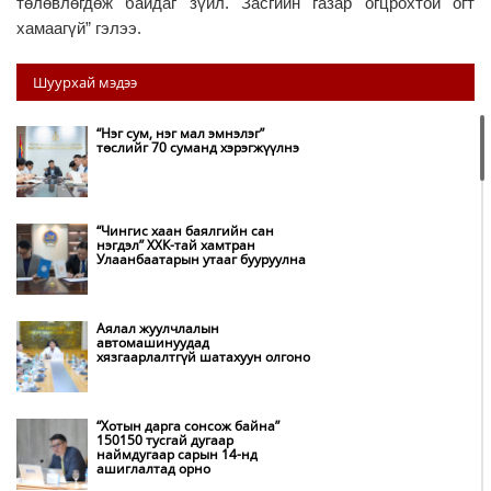
төлөвлөгдөж байдаг зүйл. Засгийн газар огцрохтой огт
хамаагүй” гэлээ.
Шуурхай мэдээ
“Нэг сум, нэг мал эмнэлэг”
төслийг 70 суманд хэрэгжүүлнэ
“Чингис хаан баялгийн сан
нэгдэл” ХХК-тай хамтран
Улаанбаатарын утааг бууруулна
Аялал жуулчлалын
автомашинуудад
хязгаарлалтгүй шатахуун олгоно
“Хотын дарга сонсож байна”
150150 тусгай дугаар
наймдугаар сарын 14-нд
ашиглалтад орно