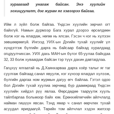
хураагаад унагаж байсан. Энэ хуулийн
зохицуулалт, дэг журам яг хэвээрээ байгаа.
Ийм л зүйл болж байгаа. Үндсэн хуулийн зөрчил огт
байхгүй. Намын дүрмээр Бага хурал дээрээ өрсөлдөөн
болж нэг нь ялагдаж, нөгөө нь ялсан. Гэсэн ч нэг нь хүлээн
зөвшөөрөөгүй. Ингээд УИХ-ын Дэгийн тухай хуулийг үл
хүндэтгэж бүлгийн дарга нь байсаар байхад хуралдаад
огцруулчихсан. УИХ дахь МАН-ын бүлэг 65-уулаа байхдаа
32, 33 болж хуваагдаж байсан тэр түүх дахин давтагдлаа.
Гагцхүү ялгаатай нь Д.Хаянхарваа дарга хоёр талыг яг таг
суулгаж байгаад санал явуулж, нэг хүнээр ялагдал хүлээж,
бүлгийн даргаа ном журмын дагуу өгч байлаа. Гэтэл одоо
бол Дэгийн тухай хуулиа зөрчөөд бүр даамжраад Үндсэн
хуулийн хийдэл рүү явлаа. Өөрсдөдөө тааруулж хууль
тайлбарлаа больмоор байх юм. Ерөнхийлөгчийн айлчлалд
найман гишүүн явсан. Тэнд ямар ч санал өөрчлөх тухай
асуудал яригдаагүй. Төрийн том айлчлал хэдэн жилээр