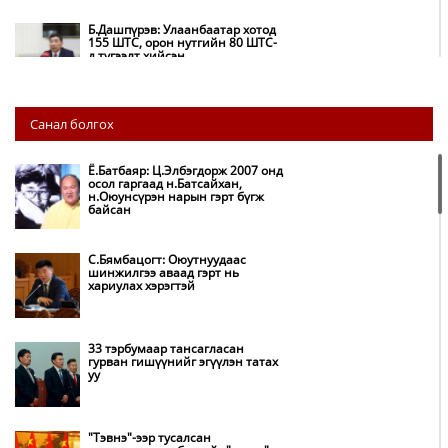
Б.Дашпүрэв: Улаанбаатар хотод
155 ШТС, орон нутгийн 80 ШТС-
д түгээлт хийсэн
НИТХ: Багануур ХК-ийг түшиглэн
Санал болгох
нүүрс-пиролизийн үйлдвэр
байгуулж, ирэх оноос хагас кокс
түлшийг дотооддоо үйлдвэрлэнэ
Ё.Батбаяр: Ц.Элбэгдорж 2007 онд
осол гаргаад н.Батсайхан,
н.Оюунсүрэн нарын гэрт бүгж
Амаргүй цаг үеийг ирэх
байсан
өдрүүдэд ч бид хамтдаа л даван
туулна
С.Бямбацогт: Оюутнуудаас
шинжилгээ аваад гэрт нь
хариулах хэрэгтэй
НИТХ-ын төлөөлөгчид COP17
бага хурлын бэлтгэл ажлын
талаар мэдээлэл сонслоо
33 тэрбумаар тансагласан
гурван гишүүнийг эгүүлэн татах
уу
Монгол Улс “COP17”-д “Тал
хээрийн төлөвлөгөө”-гөө
танилцуулна
"Тэвнэ"-ээр тусалсан