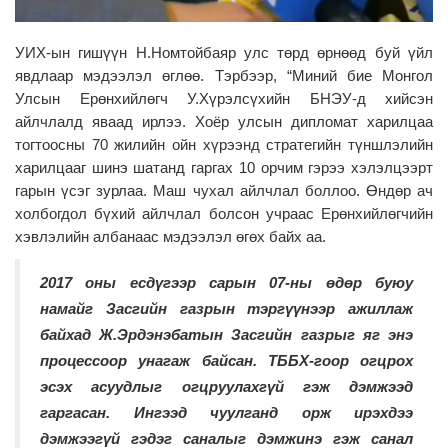
УИХ-ын гишүүн Н.Номтойбаяр улс төрд өрнөөд буй үйл
явдлаар мэдээлэл өглөө. Тэрбээр, “Миний бие Монгол
Улсын Ерөнхийлөгч У.Хүрэлсүхийн БНЭУ-д хийсэн
айлчлалд яваад ирлээ. Хоёр улсын дипломат харилцаа
тогтоосны 70 жилийн ойн хүрээнд стратегийн түншлэлийн
харилцааг шинэ шатанд гаргах 10 орчим гэрээ хэлэлцээрт
гарын үсэг зурлаа. Маш чухал айлчлал боллоо. Өндөр ач
холбогдол бүхий айлчлал болсон учраас Ерөнхийлөгчийн
хэвлэлийн албанаас мэдээлэл өгөх байх аа.
2017 оны есдүгээр сарын 07-ны өдөр буюу
намайг Засгийн газрын тэргүүнээр ажиллаж
байхад Ж.Эрдэнэбатын Засгийн газрыг яг энэ
процессоор унагаж байсан. ТББХ-гоор огцрох
эсэх асуудлыг огцруулахгүй гэж дэмжээд
гаргасан. Ингээд чуулганд орж ирэхдээ
дэмжээгүй гэдэг саналыг дэмжинэ гэж санал