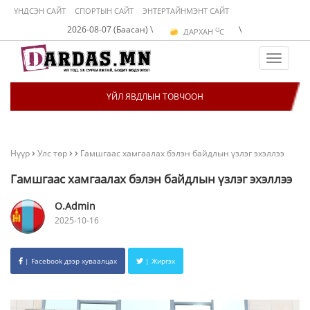
ҮНДСЭН САЙТ
СПОРТЫН САЙТ
ЭНТЕРТАЙНМЭНТ САЙТ
O
2026-08-07 (Баасан) \
\
ДАРХАН
C
O
ЭРДЭНЭТ
C
O
УЛААНБААТАР
C
Toggle
navigat
ҮЙЛ ЯВДЛЫН ТОВЧООН
Нүүр
Улс төр
Гамшгаас хамгаалах бэлэн байдлын үзлэг эхэллээ
Гамшгаас хамгаалах бэлэн байдлын үзлэг эхэллээ
O.Admin
2025-10-16
| Facebook дээр хуваалцах
| Жиргэх