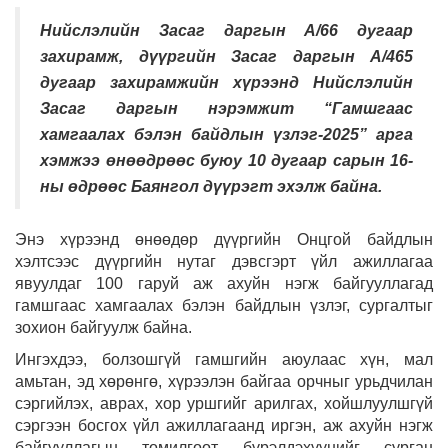
Нийслэлийн Засаг даргын А/66 дугаар
захирамж, дүүргийн Засаг даргын А/465
дугаар захирамжийн хүрээнд Нийслэлийн
Засаг даргын нэрэмжит “Гамшгаас
хамгаалах бэлэн байдлын үзлэг-2025” арга
хэмжээ өнөөдрөөс буюу 10 дугаар сарын 16-
ны өдрөөс Баянгол дүүрэгт эхэлж байна.
Энэ хүрээнд өнөөдөр дүүргийн Онцгой байдлын
хэлтсээс дүүргийн нутаг дэвсгэрт үйл ажиллагаа
явуулдаг 100 гаруй аж ахуйн нэгж байгууллагад
гамшгаас хамгаалах бэлэн байдлын үзлэг, сургалтыг
зохион байгуулж байна.
Ингэхдээ, болзошгүй гамшгийн аюулаас хүн, мал
амьтан, эд хөрөнгө, хүрээлэн байгаа орчныг урьдчилан
сэргийлэх, аврах, хор уршгийг арилгах, хойшлуулшгүй
сэргээн босгох үйл ажиллагаанд иргэн, аж ахуйн нэгж
байгууллагын томилгоот бүрэлдэхүүнийг сурган