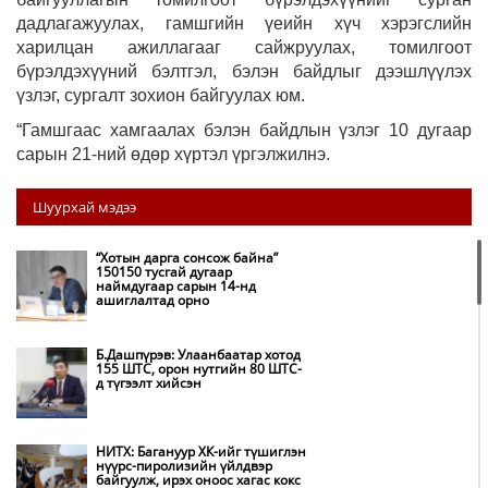
дадлагажуулах, гамшгийн үеийн хүч хэрэгслийн
харилцан ажиллагааг сайжруулах, томилгоот
бүрэлдэхүүний бэлтгэл, бэлэн байдлыг дээшлүүлэх
үзлэг, сургалт зохион байгуулах юм.
“Гамшгаас хамгаалах бэлэн байдлын үзлэг 10 дугаар
сарын 21-ний өдөр хүртэл үргэлжилнэ.
Шуурхай мэдээ
“Хотын дарга сонсож байна”
150150 тусгай дугаар
наймдугаар сарын 14-нд
ашиглалтад орно
Б.Дашпүрэв: Улаанбаатар хотод
155 ШТС, орон нутгийн 80 ШТС-
д түгээлт хийсэн
НИТХ: Багануур ХК-ийг түшиглэн
нүүрс-пиролизийн үйлдвэр
байгуулж, ирэх оноос хагас кокс