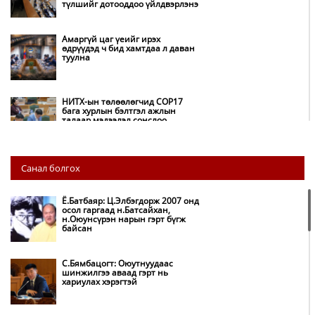
түлшийг дотооддоо үйлдвэрлэнэ
Амаргүй цаг үеийг ирэх
өдрүүдэд ч бид хамтдаа л даван
туулна
НИТХ-ын төлөөлөгчид COP17
бага хурлын бэлтгэл ажлын
талаар мэдээлэл сонслоо
Монгол Улс “COP17”-д “Тал
Санал болгох
хээрийн төлөвлөгөө”-гөө
танилцуулна
Ё.Батбаяр: Ц.Элбэгдорж 2007 онд
осол гаргаад н.Батсайхан,
н.Оюунсүрэн нарын гэрт бүгж
Нөөцийн махны худалдаа,
байсан
борлуулалтыг нээлттэй ил тод
болгоно
С.Бямбацогт: Оюутнуудаас
шинжилгээ аваад гэрт нь
хариулах хэрэгтэй
Бүх шатанд хэмнэлтийн горимд
шилжиж, найр наадам,
зөвлөгөөн, гадаад томилолтыг