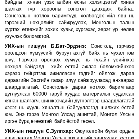
байдлыг хянан үзэх албан ёсны хэлэлцээтэй хянан
шалгах түр хорооны сонсгол давхцаж байна..
Сонсголын нотлох баримтууд, холбогдох үйл явц нь
гэрээний нөхцөлийг сайжруулах, Монголын талын
хүртэх өгөөжийг зохих хувьд хүргэхэд эерэг үр нөлөө
үзүүлэх боломжтой.
УИХ-ын гишүүн Б.Бат-Эрдэнэ:
Сонсголд гэрчээр
оролцсон хүмүүсийг буруутгахгүй байх нь чухал юм
шүү. Гэрчээр оролцох хүмүүс нь тухайн үеийнхээ
нөхцөл байдалд хийх ёстой ажлаа боломжийнхоо
хэрээр гүйцэтгэж ажилласан гэдгийг ойлгож, дараа
дараагийн Засгийн газар илүү сайжруулахад анхаарах
шаардлагатай. Сонсголын дараа нотлох баримтаар
цуглуулсан 60000 гаруй хуудас материалыг судалсан
хянан шалгагч, шинжээчдийн дүгнэлтээр шаардлагатай
хэсэг нь хууль хяналтын байгууллагад шилжих ёстой
юм. Энэ гэрээ Монгол Улсад ашигтай, Монгол Улсын
иргэн бүрд өгөөжтэй байх ёстой төсөл.
УИХ-ын гишүүн С.Зулпхар:
Оюутолгойн бүлэг ордын
ашиглалтад Монгол Улсын эрх ашгийг хангуулах, хүртэх