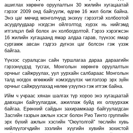
ашиглах хөрөнгө оруулалтын 30 жилийн хугацаатай
гэрээг 2009 онд байгуулж, өдгөө 16 жил болж байна.
Энэ цаг мөчид монголчууд энэхүү гэрээтэй холбоотой
асуудлуудаар нэгдсэн ойлголтод хүрэх нь нийгэмд
итгэлцэл бий болох ач холбогдолтой. Гэрээ хэрэгжсэн
16 жилийн хугацаанд ямар алдаа гарав, түүнээс ямар
сургамж авсан гэдгээ дүгнэх цаг болсон гэж үзэж
байгаа.
Үүнээс суралцсан сайн туршлагаа дараа дараагийн
гэрээнүүдэд тусгах, Монголын хөрөнгө оруулалтын
орчныг сайжруулах, уул уурхайн салбараас Монголын
талд ногдох өгөөжийг нэмэгдүүлэх чиглэлээр эрх зүйн
орчныг сайжруулахад нөлөө үзүүлнэ гэж итгэж байна.
Ийм ч учраас хянан шалгах түр хороо энэ хугацаатай
давхцан байгуулагдаж, ажиллаж буйд их олзуурхаж
байгаа. Ерөнхий сайдын захирамжаар байгуулагдсан
Засгийн газрын ажлын хэсэг болон Рио Тинто группийн
эрх бүхий ажлын хэсгийн “Оюутолгой” төслийн хувь
нийлүүлэгчдийн зээлийн хүүгийн хувийн зохистой