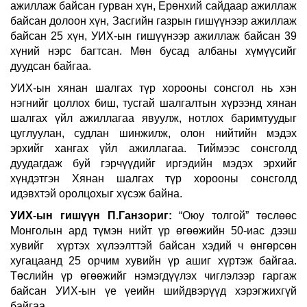
ажиллаж байсан гурван хүн, Ерөнхий сайдаар ажиллаж
байсан долоон хүн, Засгийн газрын гишүүнээр ажиллаж
байсан 25 хүн, УИХ-ын гишүүнээр ажиллаж байсан 39
хүний нэрс багтсан. Мөн бусад албаны хүмүүсийг
дуудсан байгаа.
УИХ-ын хянан шалгах түр хорооны сонсгол нь хэн
нэгнийг цоллох биш, тусгай шалгалтын хүрээнд хянан
шалгах үйл ажиллагаа явуулж, нотлох баримтуудыг
цуглуулан, судлан шинжилж, олон нийтийн мэдэх
эрхийг хангах үйл ажиллагаа. Тиймээс сонсголд
дуудагдаж буй гэрчүүдийг иргэдийн мэдэх эрхийг
хүндэтгэн Хянан шалгах түр хорооны сонсголд
идэвхтэй оролцохыг хүсэж байна.
УИХ-ын гишүүн П.Ганзориг:
“Оюу толгой” төслөөс
Монголын ард түмэн нийт үр өгөөжийн 50-иас дээш
хувийг хүртэх хүлээлттэй байсан хэдий ч өнгөрсөн
хугацаанд 25 орчим хувийн үр ашиг хүртэж байгаа.
Төслийн үр өгөөжийг нэмэгдүүлэх чиглэлээр гаргаж
байсан УИХ-ын үе үеийн шийдвэрүүд хэрэгжихгүй
байгаа.