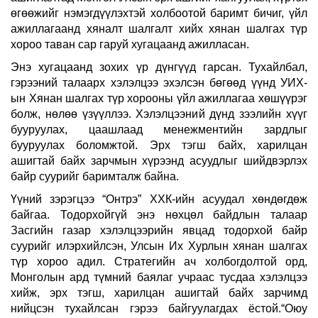
өгөөжийг нэмэгдүүлэхтэй холбоотой баримт бичиг, үйл
ажиллагаанд хяналт шалгалт хийх хянан шалгах түр
хороо таван сар гаруй хугацаанд ажилласан.
Энэ хугацаанд зохих үр дүнгүүд гарсан. Тухайлбал,
гэрээний талаарх хэлэлцээ эхэлсэн бөгөөд үүнд УИХ-
ын Хянан шалгах түр хорооны үйл ажиллагаа хөшүүрэг
болж, нөлөө үзүүллээ. Хэлэлцээний дүнд зээлийн хүүг
бууруулах, цаашлаад менежментийн зардлыг
бууруулах боломжтой. Эрх тэгш байх, харилцан
ашигтай байх зарчмын хүрээнд асуудлыг шийдвэрлэх
байр суурийг баримталж байна.
Үүний зэрэгцээ “Онтрэ” ХХК-ийн асуудал хөндөгдөж
байгаа. Тодорхойгүй энэ нөхцөл байдлын талаар
Засгийн газар хэлэлцээрийн явцад тодорхой байр
суурийг илэрхийлсэн, Улсын Их Хурлын хянан шалгах
түр хороо адил. Стратегийн ач холбогдолтой орд,
Монголын ард түмний баялаг учраас тусдаа хэлэлцээ
хийж, эрх тэгш, харилцан ашигтай байх зарчимд
нийцсэн тухайлсан гэрээ байгуулагдах ёстой.“Оюу