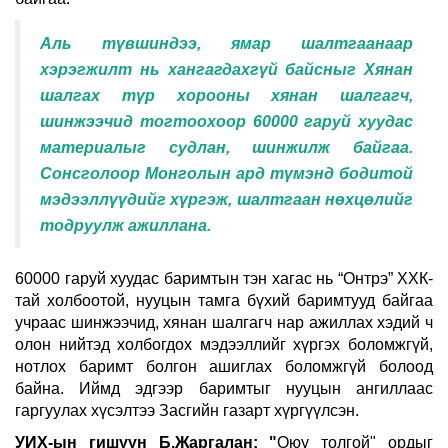
Аль түвшиндээ, ямар шалтгаанаар
хэрэгжилт нь хангагдахгүй байсныг Хянан
шалгах түр хорооны хянан шалгагч,
шинжээчид тогтоохоор 60000 гаруй хуудас
материалыг судлан, шинжилж байгаа.
Сонсголоор Монголын ард түмэнд бодитой
мэдээллүүдийг хүргэж, шалтгаан нөхцөлийг
тодруулж ажиллана.
60000 гаруй хуудас баримтын тэн хагас нь “Онтрэ” ХХК-
тай холбоотой, нууцын тамга бүхий баримтууд байгаа
учраас шинжээчид, хянан шалгагч нар ажиллах хэдий ч
олон нийтэд холбогдох мэдээллийг хүргэх боломжгүй,
нотлох баримт болгон ашиглах боломжгүй болоод
байна. Иймд эдгээр баримтыг нууцын ангиллаас
гаргуулах хүсэлтээ Засгийн газарт хүргүүлсэн.
УИХ-ын гишүүн Б.Жаргалан: "
Оюу толгой" ордыг