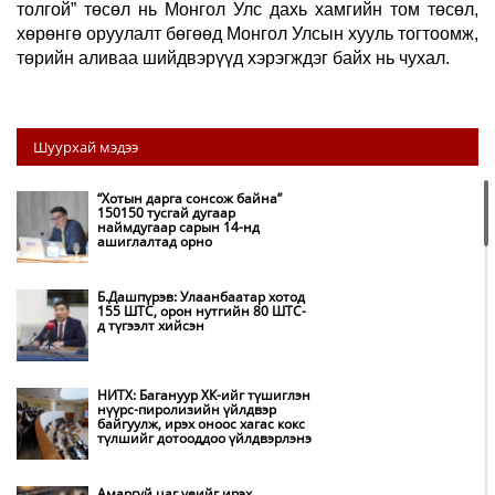
толгой” төсөл нь Монгол Улс дахь хамгийн том төсөл,
хөрөнгө оруулалт бөгөөд Монгол Улсын хууль тогтоомж,
төрийн аливаа шийдвэрүүд хэрэгждэг байх нь чухал.
Шуурхай мэдээ
“Хотын дарга сонсож байна”
150150 тусгай дугаар
наймдугаар сарын 14-нд
ашиглалтад орно
Б.Дашпүрэв: Улаанбаатар хотод
155 ШТС, орон нутгийн 80 ШТС-
д түгээлт хийсэн
НИТХ: Багануур ХК-ийг түшиглэн
нүүрс-пиролизийн үйлдвэр
байгуулж, ирэх оноос хагас кокс
түлшийг дотооддоо үйлдвэрлэнэ
Амаргүй цаг үеийг ирэх