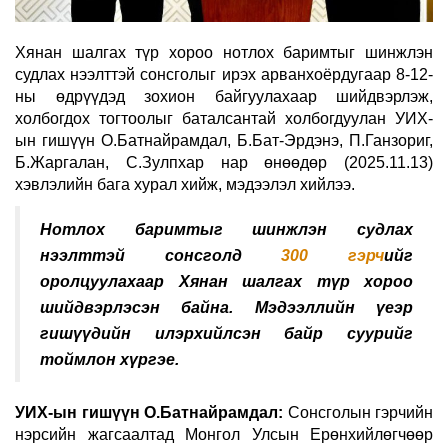
Хянан шалгах түр хороо нотлох баримтыг шинжлэн
судлах нээлттэй сонсголыг ирэх арванхоёрдугаар 8-12-
ны өдрүүдэд зохион байгуулахаар шийдвэрлэж,
холбогдох тогтоолыг баталсантай холбогдуулан УИХ-
ын гишүүн О.Батнайрамдал, Б.Бат-Эрдэнэ, П.Ганзориг,
Б.Жаргалан, С.Зулпхар нар өнөөдөр (2025.11.13)
хэвлэлийн бага хурал хийж, мэдээлэл хийлээ.
Нотлох баримтыг шинжлэн судлах
нээлттэй сонсголд
300 гэрч
ийг
оролцуулахаар Хянан шалгах түр хороо
шийдвэрлэсэн байна. Мэдээллийн үеэр
гишүүдийн илэрхийлсэн байр суурийг
тоймлон хүргэе.
УИХ-ын гишүүн О.Батнайрамдал:
Сонсголын гэрчийн
нэрсийн жагсаалтад Монгол Улсын Ерөнхийлөгчөөр