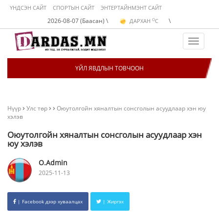
ҮНДСЭН САЙТ
СПОРТЫН САЙТ
ЭНТЕРТАЙНМЭНТ САЙТ
O
2026-08-07 (Баасан) \
\
ДАРХАН
C
O
ЭРДЭНЭТ
C
O
УЛААНБААТАР
C
Toggle
navigat
ҮЙЛ ЯВДЛЫН ТОВЧООН
Нүүр
Улс төр
Оюутолгойн хяналтын сонсголын асуудлаар хэн юу
хэлэв
Оюутолгойн хяналтын сонсголын асуудлаар хэн
юу хэлэв
O.Admin
2025-11-13
| Facebook дээр хуваалцах
| Жиргэх