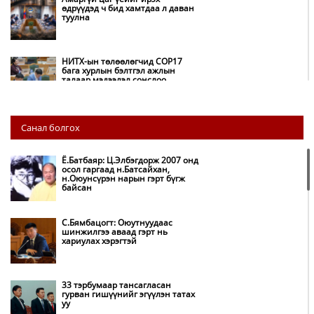
өдрүүдэд ч бид хамтдаа л даван
туулна
НИТХ-ын төлөөлөгчид COP17
бага хурлын бэлтгэл ажлын
талаар мэдээлэл сонслоо
Монгол Улс “COP17”-д “Тал
Санал болгох
хээрийн төлөвлөгөө”-гөө
танилцуулна
Ё.Батбаяр: Ц.Элбэгдорж 2007 онд
осол гаргаад н.Батсайхан,
н.Оюунсүрэн нарын гэрт бүгж
Нөөцийн махны худалдаа,
байсан
борлуулалтыг нээлттэй ил тод
болгоно
С.Бямбацогт: Оюутнуудаас
шинжилгээ аваад гэрт нь
хариулах хэрэгтэй
Бүх шатанд хэмнэлтийн горимд
шилжиж, найр наадам,
зөвлөгөөн, гадаад томилолтыг
хориглолоо
33 тэрбумаар тансагласан
гурван гишүүнийг эгүүлэн татах
уу
Автобензин, дизель түлшний