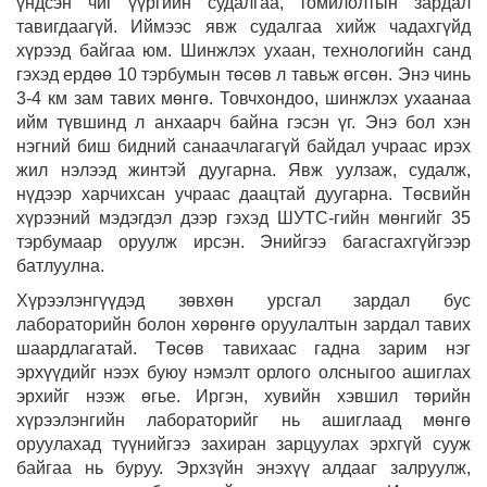
үндсэн чиг үүргийн судалгаа, томилолтын зардал
тавигдаагүй. Иймээс явж судалгаа хийж чадахгүйд
хүрээд байгаа юм. Шинжлэх ухаан, технологийн санд
гэхэд ердөө 10 тэрбумын төсөв л тавьж өгсөн. Энэ чинь
3-4 км зам тавих мөнгө. Товчхондоо, шинжлэх ухаанаа
ийм түвшинд л анхаарч байна гэсэн үг. Энэ бол хэн
нэгний биш бидний санаачлагагүй байдал учраас ирэх
жил нэлээд жинтэй дуугарна. Явж уулзаж, судалж,
нүдээр харчихсан учраас даацтай дуугарна. Төсвийн
хүрээний мэдэгдэл дээр гэхэд ШУТС-гийн мөнгийг 35
тэрбумаар оруулж ирсэн. Энийгээ багасгахгүйгээр
батлуулна.
Хүрээлэнгүүдэд зөвхөн урсгал зардал бус
лабораторийн болон хөрөнгө оруулалтын зардал тавих
шаардлагатай. Төсөв тавихаас гадна зарим нэг
эрхүүдийг нээх буюу нэмэлт орлого олсныгоо ашиглах
эрхийг нээж өгье. Иргэн, хувийн хэвшил төрийн
хүрээлэнгийн лабораторийг нь ашиглаад мөнгө
оруулахад түүнийгээ захиран зарцуулах эрхгүй сууж
байгаа нь буруу. Эрхзүйн энэхүү алдааг залруулж,