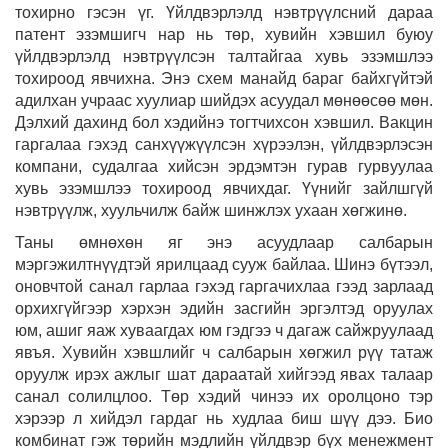
тохирно гэсэн үг. Үйлдвэрлэлд нэвтрүүлсний дараа
патент эзэмшигч нар нь төр, хувийн хэвшил буюу
үйлдвэрлэлд нэвтрүүлсэн талтайгаа хувь эзэмшлээ
тохироод явчихна. Энэ схем манайд бараг байхгүйтэй
адилхан учраас хуулиар шийдэх асуудал мөнөөсөө мөн.
Дэлхий дахинд бол хэдийнэ тогтчихсон хэвшил. Вакцин
гаргалаа гэхэд санхүүжүүлсэн хүрээлэн, үйлдвэрлэсэн
компани, судалгаа хийсэн эрдэмтэн гурав гурвуулаа
хувь эзэмшлээ тохироод явчихдаг. Үүнийг зайлшгүй
нэвтрүүлж, хуульчилж байж шинжлэх ухаан хөгжинө.
Таны өмнөхөн яг энэ асуудлаар салбарын
мэргэжилтнүүдтэй ярилцаад сууж байлаа. Шинэ бүтээл,
оновчтой санал гарлаа гэхэд гаргачихлаа гээд зарлаад
орхихгүйгээр хэрхэн эдийн засгийн эргэлтэд оруулах
юм, ашиг яаж хуваагдах юм гэдгээ ч дагаж сайжруулаад
явъя. Хувийн хэвшлийг ч салбарын хөгжил рүү татаж
оруулж ирэх ажлыг шат дараатай хийгээд явах талаар
санал солилцлоо. Төр хэдий чинээ их оролцоно тэр
хэрээр л хийдэл гардаг нь худлаа биш шүү дээ. Био
комбинат гэж төрийн мэдлийн үйлдвэр бүх менежмент