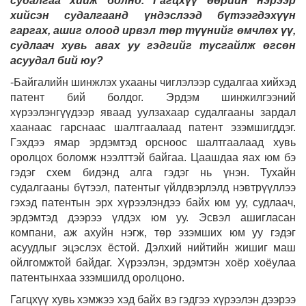
судалгаа хийж болно. Гагцхүү өөрийн нэрээр
хийсэн судалгаанд үндэслээд бүтээгдэхүүн
гаргах, ашиг олоод ирвэл төр түүнийг өмчлөх үү,
судлаач хувь авах уу гэдгийг тусгайлж өгсөн
асуудал бий юу?
-Байгалийн шинжлэх ухааны чиглэлээр судалгаа хийхэд
патент бий болдог. Эрдэм шинжилгээний
хүрээлэнгүүдээр яваад уулзахаар судалгааны зардал
хаанаас гарснаас шалтгаалаад патент эзэмшигддэг.
Гэхдээ ямар эрдэмтэд орсноос шалтгаалаад хувь
оролцох боломж нээлттэй байгаа. Цаашдаа яах юм бэ
гэдэг схем бидэнд алга гэдэг нь үнэн. Тухайн
судалгааны бүтээл, патентыг үйлдвэрлэлд нэвтрүүллээ
гэхэд патентын эрх хүрээлэндээ байх юм уу, судлаач,
эрдэмтэд дээрээ үлдэх юм уу. Эсвэл ашигласан
компани, аж ахуйн нэгж, төр эзэмших юм уу гэдэг
асуудлыг эцэслэх ёстой. Дэлхий нийтийн жишиг маш
ойлгомжтой байдаг. Хүрээлэн, эрдэмтэн хоёр хоёулаа
патентынхаа эзэмшилд оролцоно.
Гагцхүү хувь хэмжээ хэд байх вэ гэдгээ хүрээлэн дээрээ