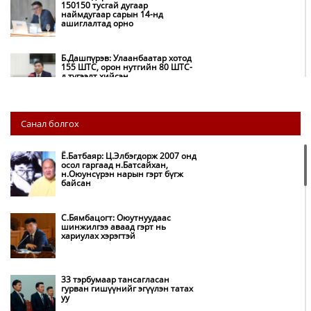
150150 тусгай дугаар
наймдугаар сарын 14-нд
ашиглалтад орно
Б.Дашпүрэв: Улаанбаатар хотод
155 ШТС, орон нутгийн 80 ШТС-
д түгээлт хийсэн
НИТХ: Багануур ХК-ийг түшиглэн
Санал болгох
нүүрс-пиролизийн үйлдвэр
байгуулж, ирэх оноос хагас кокс
түлшийг дотооддоо үйлдвэрлэнэ
Ё.Батбаяр: Ц.Элбэгдорж 2007 онд
осол гаргаад н.Батсайхан,
н.Оюунсүрэн нарын гэрт бүгж
Амаргүй цаг үеийг ирэх
байсан
өдрүүдэд ч бид хамтдаа л даван
туулна
С.Бямбацогт: Оюутнуудаас
шинжилгээ аваад гэрт нь
хариулах хэрэгтэй
НИТХ-ын төлөөлөгчид COP17
бага хурлын бэлтгэл ажлын
талаар мэдээлэл сонслоо
33 тэрбумаар тансагласан
гурван гишүүнийг эгүүлэн татах
уу
Монгол Улс “COP17”-д “Тал