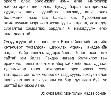
орлого олох боломжийг нэмж өгнө. Ингэснээр
лабораторио шинэчлэх, бусад бараа материалаа
худалдаж авах, түүнийгээ ашиглаад ашиг олох
боломжийг нээе гэж байгаа юм. Хүрээлэнгийн
ажилтнуудын мэргэжил дээшлүүлэх, гадаад, дотоодод
сургалтад хамрагдах зардлыг ч нэмэгдүүлж өгөх
шаардлагатай.
Олзуурхууштай нь өнөө жил Ерөнхийлөгчийн мөрийн
хөтөлбөрт тусгагдсан Шинжлэх ухааны академийн
нэгдсэн байр ашиглалтад орж байна. Тоног төхөөрөмж
сайтай юм билээ. Гэхдээ ингээд болчихлоо гэж
орхихгүй. Гадны төсөл хөтөлбөртэй холбогдох, гаднаас
тусламжаар тоног төхөөрөмж орж ирлээ гэхэд
татвараас хөнгөлөх чөлөөлөх гээд хууль, эрхзүйн олон
шинэчлэл шинжлэх ухааны салбарт дутагдаж буйг үе
шаттай шийдээд явна.
Эх сурвалж: Монголын мэдээ сонин