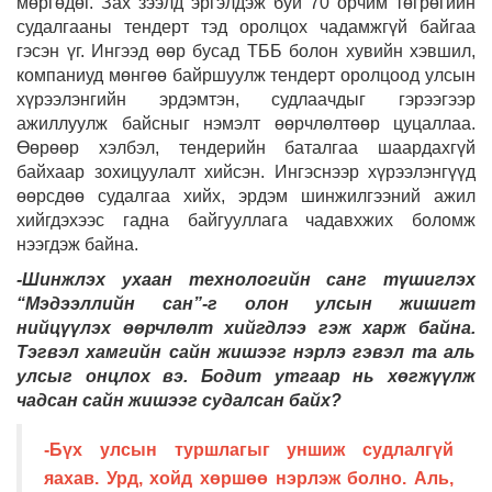
мөргөдөг. Зах зээлд эргэлдэж буй 70 орчим төгрөгийн
судалгааны тендерт тэд оролцох чадамжгүй байгаа
гэсэн үг. Ингээд өөр бусад ТББ болон хувийн хэвшил,
компаниуд мөнгөө байршуулж тендерт оролцоод улсын
хүрээлэнгийн эрдэмтэн, судлаачдыг гэрээгээр
ажиллуулж байсныг нэмэлт өөрчлөлтөөр цуцаллаа.
Өөрөөр хэлбэл, тендерийн баталгаа шаардахгүй
байхаар зохицуулалт хийсэн. Ингэснээр хүрээлэнгүүд
өөрсдөө судалгаа хийх, эрдэм шинжилгээний ажил
хийгдэхээс гадна байгууллага чадавхжих боломж
нээгдэж байна.
-Шинжлэх ухаан технологийн санг түшиглэх
“Мэдээллийн сан”-г олон улсын жишигт
нийцүүлэх өөрчлөлт хийгдлээ гэж харж байна.
Тэгвэл хамгийн сайн жишээг нэрлэ гэвэл та аль
улсыг онцлох вэ. Бодит утгаар нь хөгжүүлж
чадсан сайн жишээг судалсан байх?
-Бүх улсын туршлагыг уншиж судлалгүй
яахав. Урд, хойд хөршөө нэрлэж болно. Аль,