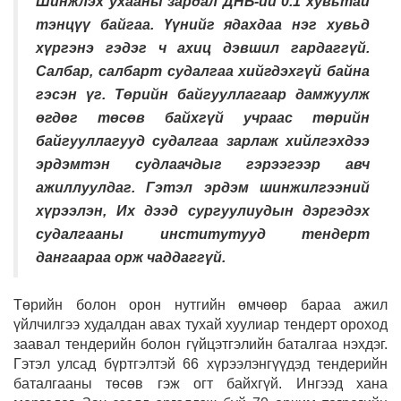
Шинжлэх ухааны зардал ДНБ-ий 0.1 хувьтай
тэнцүү байгаа. Үүнийг ядахдаа нэг хувьд
хүргэнэ гэдэг ч ахиц дэвшил гардаггүй.
Салбар, салбарт судалгаа хийгдэхгүй байна
гэсэн үг. Төрийн байгууллагаар дамжуулж
өгдөг төсөв байхгүй учраас төрийн
байгууллагууд судалгаа зарлаж хийлгэхдээ
эрдэмтэн судлаачдыг гэрээгээр авч
ажиллуулдаг. Гэтэл эрдэм шинжилгээний
хүрээлэн, Их дээд сургуулиудын дэргэдэх
судалгааны институтууд тендерт
дангаараа орж чаддаггүй.
Төрийн болон орон нутгийн өмчөөр бараа ажил
үйлчилгээ худалдан авах тухай хуулиар тендерт ороход
заавал тендерийн болон гүйцэтгэлийн баталгаа нэхдэг.
Гэтэл улсад бүртгэлтэй 66 хүрээлэнгүүдэд тендерийн
баталгааны төсөв гэж огт байхгүй. Ингээд хана