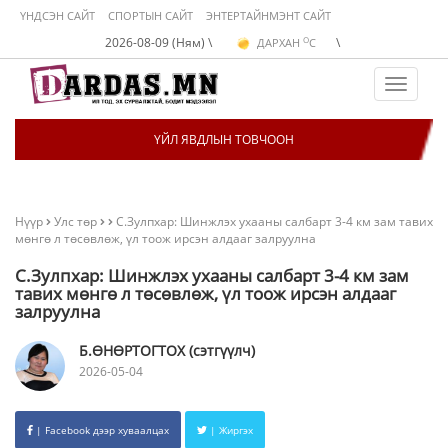
ҮНДСЭН САЙТ
СПОРТЫН САЙТ
ЭНТЕРТАЙНМЭНТ САЙТ
O
2026-08-09 (Ням) \
\
ДАРХАН
C
O
ЭРДЭНЭТ
C
O
УЛААНБААТАР
C
Toggle
navigat
ҮЙЛ ЯВДЛЫН ТОВЧООН
Нүүр
Улс төр
С.Зулпхар: Шинжлэх ухааны салбарт 3-4 км зам тавих
мөнгө л төсөвлөж, үл тоож ирсэн алдааг залруулна
С.Зулпхар: Шинжлэх ухааны салбарт 3-4 км зам
тавих мөнгө л төсөвлөж, үл тоож ирсэн алдааг
залруулна
Б.ӨНӨРТОГТОХ (сэтгүүлч)
2026-05-04
| Facebook дээр хуваалцах
| Жиргэх