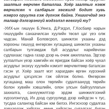
заалтыг өөрчлөн баталлаа. Хоёр заалтыг нэмж
өөрчилсөн ч салбарын хөгжилд бодит хувь
нэмрээ оруулна гэж дүгнэж байна. Уншигчдад энэ
талаар дэлгэрэнгүй мэдээлэл өгөхгүй юу?
-УИХ-ын гишүүн Б.Уянга, Д.Рэгдэл, Г.Хосбаяр нарын
гишүүдийн санаачилсан хуулийн төсөл цаг үеэ олж
чадсан. Манай Боловсрол, шинжлэх ухааны дэд
хорооны гишүүд өнгөрсөн хугацаанд шинжлэх ухааны
салбарын тулгамдаж буй асуудлыг нарийвчлан
судлахаас гадна газар дээр нь очиж ажиллалаа. Эдгээр
уулзалтын үеэр хамгийн их яригдаж байсан хоёр чухал
асуудлыг энэхүү хуулийн нэмэлт өөрчлөлтөөр баталсан
гэсэн үг. Хоёр заалт мэт харагдавч өргөн хүрээний
асуудлыг цэгцэлсэн гэж ойлгож болно. Өнгөрсөн
хугацаанд маш олон төрлийн судалгаанууд төрийн
болон хувийн хэвшлийн, олон улсын байгууллагын
захиалга, санхүүжилтээр эрдэм шинжилгээний
хүрээлэнгүүд, Их дээд сургуулиуд дээр хийгдсэн ч тус,
тусдаа салангид байсан юм билээ. Ингэснээр судалгаа
давхардаж хийгдэх, өмнө хийгдсэн судалгааг бүрэн