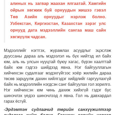
алиных нь загвар жаахан ялгаатай. Хамгийн
ойрын хөгжиж буй орнуудын жишээ гэвэл
Төв Азийн орнуудыг нэрлэж болно.
Узбекстан, Киргизстан, Казахстан зэрэг улс
орнууд дата мэдээллийн сангаа маш сайн
хөгжүүлж чадсан.
Мэдээллийг нэгтгэх, журамлах асуудлыг эцэслэж
дууссаны дараа аль мэдээлэл нь бүх нийтэд ил байх
юм, аль нь улсын нууцтай буюу хагас, бүрэн хаалттай
байх юм гэдгээ шийдээд явна. Нэг байгууллагын
хийчихсэн судалгааг мэдэхгүйгээс хоёр жилийн дараа
төсөв зарцуулж дахин хийлгэдэг хийдлийг гаргуулахгүй
байх нь мэдээллийн нэгдсэн санг байгуулах гол зорилго.
Нэг хийчихсэн юм чинь дахиж хийхгүй гэдэг бус
шинэчлэх үедээ шинэчлээд л явна. Гол нь давхардал
гарах ёсгүй.
-Эрдэмтэн судлаачид төрийн санхүүжилтээр