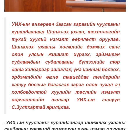
УИХ-ын өнгөрөгч баасан гарагийн чуулганы
хуралдаанаар Шинжлэх ухаан, технологийн
тухай хуульд нэмэлт өөрчлөлт оруулав.
Шинжлэх ухааны хөгжлийг дэмжих санг
олон улсын жишигт хүргэх, эрдэмтэн
судлаачдын судалгааны бүтээлийг төр
дата хэлбэрээр ашиглах, үнэ цэнтэй болгох,
эрдэмтдийн өмнө тавигддаг тендерийн
хатуу босгыг багасгах зэрэг олон чухал ач
холбогдолтой хуулийн төслийн нэмэлт
өөрчлөлтийн талаар УИХ-ын гишүүн
С.Зулпхартай ярилцлаа.
-УИХ-ын чуулганы хуралдаанаар шинжлэх ухааны
салбарын хөгжилд томоохон хувь нэмэр оруулах