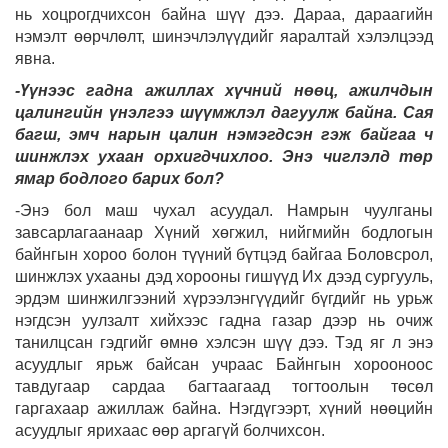
нь хоцрогдчихсон байна шүү дээ. Дараа, дараагийн
нэмэлт өөрчлөлт, шинэчлэлүүдийг яаралтай хэлэлцээд
явна.
-Үүнээс гадна ажиллах хүчний нөөц, ажилчдын
цалингийн үнэлгээ шүүмжлэл дагуулж байна. Сая
багш, эмч нарын цалин нэмэгдсэн гэж байгаа ч
шинжлэх ухаан орхигдчихлоо. Энэ чиглэлд төр
ямар бодлого барих бол?
-Энэ бол маш чухал асуудал. Намрын чуулганы
завсарлагаанаар Хүний хөгжил, нийгмийн бодлогын
байнгын хороо болон түүний бүтцэд байгаа Боловсрол,
шинжлэх ухааны дэд хорооны гишүүд Их дээд сургууль,
эрдэм шинжилгээний хүрээлэнгүүдийг бүгдийг нь урьж
нэгдсэн уулзалт хийхээс гадна газар дээр нь очиж
танилцсан гэдгийг өмнө хэлсэн шүү дээ. Тэд яг л энэ
асуудлыг ярьж байсан учраас Байнгын хорооноос
тавдугаар сардаа багтаагаад тогтоолын төсөл
гаргахаар ажиллаж байна. Нэгдүгээрт, хүний нөөцийн
асуудлыг ярихаас өөр аргагүй болчихсон.