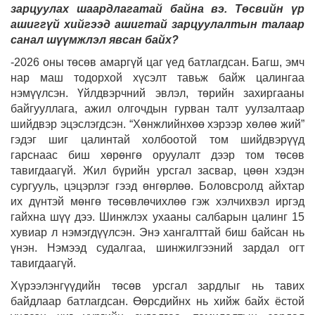
зарцуулах шаардлагатай байна вэ. Төсвийн үр
ашиггүй хийгээд ашигтай зарцуулалтын талаар
санал шүүмжлэл явсан байх?
-2026 оны төсөв амаргүй цаг үед батлагдсан. Багш, эмч
нар маш тодорхой хүсэлт тавьж байж цалингаа
нэмүүлсэн. Үйлдвэрчний эвлэл, төрийн захиргааны
байгууллага, ажил олгочдын гурван талт уулзалтаар
шийдвэр эцэслэгдсэн. “Хөнжлийнхөө хэрээр хөлөө жий”
гэдэг шиг цалинтай холбоотой том шийдвэрүүд
гарснаас биш хөрөнгө оруулалт дээр том төсөв
тавигдаагүй. Жил бүрийн урсгал засвар, цөөн хэдэн
сургууль, цэцэрлэг гээд өнгөрлөө. Боловсролд айхтар
их дүнтэй мөнгө төсөвлөчихлөө гэж хэлчихвэл иргэд
гайхна шүү дээ. Шинжлэх ухааны салбарын цалинг 15
хувиар л нэмэгдүүлсэн. Энэ хангалттай биш байсан нь
үнэн. Нэмээд судалгаа, шинжилгээний зардал огт
тавигдаагүй.
Хүрээлэнгүүдийн төсөв урсгал зардлыг нь тавих
байдлаар батлагдсан. Өөрсдийнх нь хийж байх ёстой