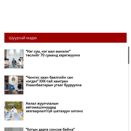
Шуурхай мэдээ
“Нэг сум, нэг мал эмнэлэг”
төслийг 70 суманд хэрэгжүүлнэ
“Чингис хаан баялгийн сан
нэгдэл” ХХК-тай хамтран
Улаанбаатарын утааг бууруулна
Аялал жуулчлалын
автомашинуудад
хязгаарлалтгүй шатахуун олгоно
“Хотын дарга сонсож байна”