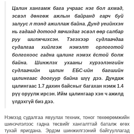
Цалин хангамж бага учраас нэг бол ахмад,
эсвэл дөнгөж ажлын байранд гарч буй
залуус л тэнд ажиллаж байна. Дунд үеийнхэн
нь гадаад дотоод явчихдаг эсвэл өөр салбар
руу шилжчихсэн. Тэгэхээр судлаачдаа
судалгаа хийлгэж нэмэлт орлоготой
болгохоос гадна цалинг нэмэх ёстой болж
байна. Шинжлэх ухааны хүрээлэнгийн
судлаачийн цалин ЕБС-ийн багшийн
цалингаас доогуур байна
шүү дээ. Дундаж
цалингаас 1.7 дахин байсныг багахан нэмж 1.4
рүү оруулж ирсэн. Ийм цалингаар хэн ч ажилд
үлдэхгүй биз дээ.
Нэмээд судалгаа явуулах техник, тоног төхөөрөмжийн
шинэчлэлээс гадна төсвийг хангалттай баталж өгөх
тухай яригдана. Эрдэм шинжилгээний байгууллагад