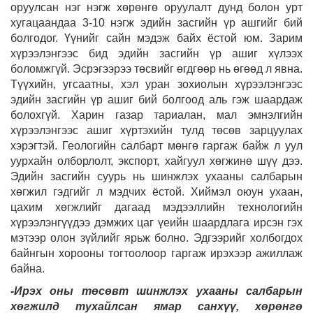
оруулсан нэг нэгж хөрөнгө оруулалт дунд болон урт
хугацаандаа 3-10 нэгж эдийн засгийн үр ашгийг бий
болгодог. Үүнийг сайн мэдэж байх ёстой юм. Зарим
хүрээлэнгээс бид эдийн засгийн үр ашиг хүлээх
боломжгүй. Эсрэгээрээ төсвийг өгдгөөр нь өгөөд л явна.
Түүхийн, угсаатны, хэл уран зохиолын хүрээлэнгээс
эдийн засгийн үр ашиг бий болгоод аль гэж шаардаж
болохгүй. Харин газар тариалан, мал эмнэлгийн
хүрээлэнгээс ашиг хүртэхийн тулд төсөв зарцуулах
хэрэгтэй. Геологийн салбарт мөнгө гаргаж байж л уул
уурхайн олборлолт, экспорт, хайгуул хөгжинө шүү дээ.
Эдийн засгийн суурь нь шинжлэх ухааны салбарын
хөгжил гэдгийг л мэдчих ёстой. Хиймэл оюун ухаан,
цахим хөгжлийг дагаад мэдээллийн технологийн
хүрээлэнгүүдээ дэмжих цаг үеийн шаардлага ирсэн гэх
мэтээр олон зүйлийг ярьж болно. Эдгээрийг холбогдох
байнгын хорооны тогтоолоор гаргаж ирэхээр ажиллаж
байна.
-Ирэх оны төсөвт шинжлэх ухааны салбарын
хөгжилд тухайлсан ямар санхүү, хөрөнгө