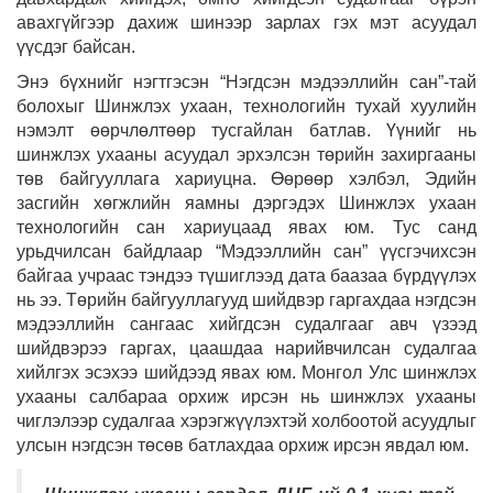
авахгүйгээр дахиж шинээр зарлах гэх мэт асуудал
үүсдэг байсан.
Энэ бүхнийг нэгтгэсэн “Нэгдсэн мэдээллийн сан”-тай
болохыг Шинжлэх ухаан, технологийн тухай хуулийн
нэмэлт өөрчлөлтөөр тусгайлан батлав. Үүнийг нь
шинжлэх ухааны асуудал эрхэлсэн төрийн захиргааны
төв байгууллага хариуцна. Өөрөөр хэлбэл, Эдийн
засгийн хөгжлийн яамны дэргэдэх Шинжлэх ухаан
технологийн сан хариуцаад явах юм. Тус санд
урьдчилсан байдлаар “Мэдээллийн сан” үүсгэчихсэн
байгаа учраас тэндээ түшиглээд дата баазаа бүрдүүлэх
нь ээ. Төрийн байгууллагууд шийдвэр гаргахдаа нэгдсэн
мэдээллийн сангаас хийгдсэн судалгааг авч үзээд
шийдвэрээ гаргах, цаашдаа нарийвчилсан судалгаа
хийлгэх эсэхээ шийдээд явах юм. Монгол Улс шинжлэх
ухааны салбараа орхиж ирсэн нь шинжлэх ухааны
чиглэлээр судалгаа хэрэгжүүлэхтэй холбоотой асуудлыг
улсын нэгдсэн төсөв батлахдаа орхиж ирсэн явдал юм.