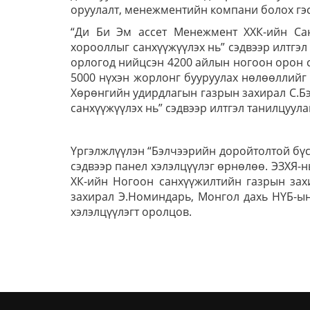
оруулалт, менежментийн компани болох гэс
“Ди Би Эм ассет Менежмент ХХК-ийн Са
хорооллыг санхүүжүүлэх нь” сэдвээр илтгэл
орлогод нийцсэн 4200 айлын ногоон орон с
5000 нүхэн жорлонг бууруулах нөлөөллийг 
Хөрөнгийн удирдлагын газрын захирал С.Бэ
санхүүжүүлэх нь” сэдвээр илтгэл танилцуула
Үргэлжлүүлэн “Бэлчээрийн доройтолтой бүс
сэдвээр панел хэлэлцүүлэг өрнөлөө. ЭЗХЯ-
ХК-ийн Ногоон санхүүжилтийн газрын зах
захирал Э.Номиндарь, Монгол дахь НҮБ-ы
хэлэлцүүлэгт оролцов.