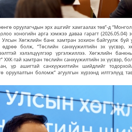
рөнгө оруулагчдын эрх ашгийг хамгаалах төв”-д “Монго
лоо хоногийн арга хэмжээ даваа гарагт (2026.05.04) э
 Улсын Хөгжлийн банк хамтран зохион байгуулж буй у
ь өдрөө болж, “Төслийн санхүүжилтийн эх үүсвэр, х
элттэй хэлэлцүүлгээр үргэлжиллээ. Хөгжлийн банкн
 ХХК-тай хамтран төслийн санхүүжилтийн эх үүсвэр, б
лан, үр ашигтай санхүүжилтийн шийдлийг тодорхой
гө оруулалтын боломж” агуулгын хүрээнд илтгэлүүд та