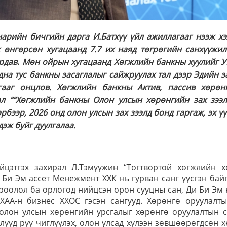
арийн бичгийн дарга И.Батхүү үйл ажиллагааг нээж хэ
 өнгөрсөн хугацаанд 7.7 их наяд төгрөгийн санхүүжил
урдав. Мөн ойрын хугацаанд Хөгжлийн банкны хуулийг У
на тус банкны засаглалыг сайжруулах тал дээр Эдийн за
ааг онцлов. Хөгжлийн банкны Актив, пассив хөрөн
ал ““Хөгжлийн банкны Олон улсын хөрөнгийн зах зээл
рбээр, 2026 онд олон улсын зах зээлд бонд гаргаж, эх ү
эж буйг дуулгалаа.
цэтгэх захирал Л.Тэмүүжин “Тогтвортой хөгжлийн х
и Би Эм ассет Менежмент ХХК нь гурван санг үүсгэн бай
ороолол ба орлогод нийцсэн орон сууцны сан, Ди Би Эм
ХАА-н бизнес ХХОС гэсэн сангууд. Хөрөнгө оруулалты
 олон улсын хөрөнгийн урсгалыг хөрөнгө оруулалтын с
үүд рүү чиглүүлэх, олон улсад хүлээн зөвшөөрөгдсөн 