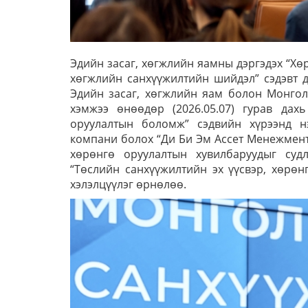
Эдийн засаг, хөгжлийн яамны дэргэдэх “Хө
хөгжлийн санхүүжилтийн шийдэл” сэдэвт до
Эдийн засаг, хөгжлийн яам болон Монгол
хэмжээ өнөөдөр (2026.05.07) гурав дах
оруулалтын боломж” сэдвийн хүрээнд нэ
компани болох “Ди Би Эм Ассет Менежмент”
хөрөнгө оруулалтын хувилбаруудыг суд
“Төслийн санхүүжилтийн эх үүсвэр, хөрөн
хэлэлцүүлэг өрнөлөө.