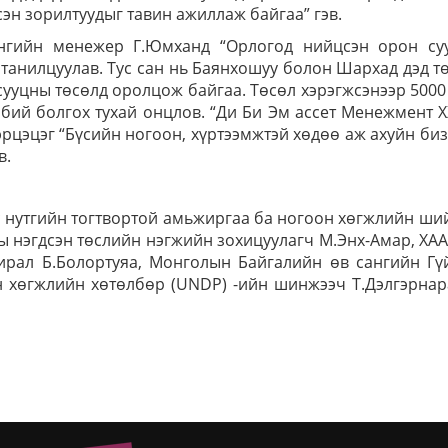
эн зорилтуудыг тавин ажиллаж байгаа” гэв.
нгийн менежер Г.Юмханд “Орлогод нийцсэн орон суу
 танилцуулав. Тус сан нь Баянхошуу болон Шархад дэд т
ууцны төсөлд оролцож байгаа. Төсөл хэрэгжсэнээр 5000
бий болгох тухай онцлов. “Ди Би Эм ассет Менежмент 
рцэцэг “Бүсийн ногоон, хүртээмжтэй хөдөө аж ахуйн би
в.
 нутгийн тогтвортой амьжиргаа ба ногоон хөгжлийн ши
ны нэгдсэн төслийн нэгжийн зохицуулагч М.Энх-Амар, ХА
ирал Б.Болортуяа, Монголын Байгалийн өв сангийн Гүй
н хөгжлийн хөтөлбөр (UNDP) -ийн шинжээч Т.Дэлгэрнар