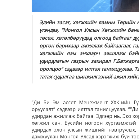
Эдийн засаг, хөгжлийн яамны Төрийн н
үгэндээ, “Монгол Улсын Хөгжлийн банк
төсөл, хөтөлбөрүүдэд олгоод байгааг д
өргөн барихаар ажиллаж байгаагаас гад
хөгжлийн яам анхаарч ажиллаж байг
удирдлагын газрын захирал Г.Батжарг
оролцоо” сэдвээр илтгэл танилцуулав. Тэ
татах судалгаа шинжилгээний ажил хийгд
“Ди Би Эм ассет Менежмент ХХК-ийн Гүй
оруулалт” сэдвээр илтгэл танилцуулав. ““Д
удирдан ажиллаж байгаа. Эдгээр нь, Эко х
хөгжил сан, Бүсийн ногоон хүртээмжтэй 
удирдах олон улсын жишгийг нэвтрүүлэх,
дамжуулан Монгол Улсад хэрэгжиж буй төсл