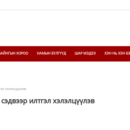
БАЙНГЫН ХОРОО
НАМЫН БҮЛГҮҮД
ШАР МЭДЭЭ
ХЭН НЬ ХЭН Б
эл хэлэлцүүлэв
сэдвээр илтгэл хэлэлцүүлэв