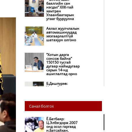
баялгийн сан
нэгдэл” ХХК-тай
хамтран
Улаанбаатарын
утааг бууруулна
Аялал жуулчлалын
автомашинуудад
хязгаарлалтгүй
шатахуун олгоно
“Хотын дарга
сонсож байна”
150150 тусгай
дугаар наймдугаар
сарын 14-нд
ашиглалтад орно
Б.Дашпүрэв:
Улаанбаатар хотод
155 ШТС, орон
нутгийн 80 ШТС-д
түгээлт хийсэн
Санал болгох
НИТХ: Багануур ХК-
ийг түшиглэн
нүүрс-пиролизийн
Ё.Батбаяр:
үйлдвэр байгуулж,
Ц.Элбэгдорж 2007
ирэх оноос хагас
онд осол гаргаад
кокс түлшийг
н.Батсайхан,