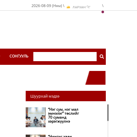
O
2026-08-09 (Ням) \
\
ДАРХАН
C
O
ЭРДЭНЭТ
C
O
УЛААНБААТАР
C
Э
СОНГУУЛЬ
Шуурхай мэдээ
“Нэг сум, нэг мал
эмнэлэг” төслийг
70 суманд
хэрэгжүүлнэ
“Чингис хаан