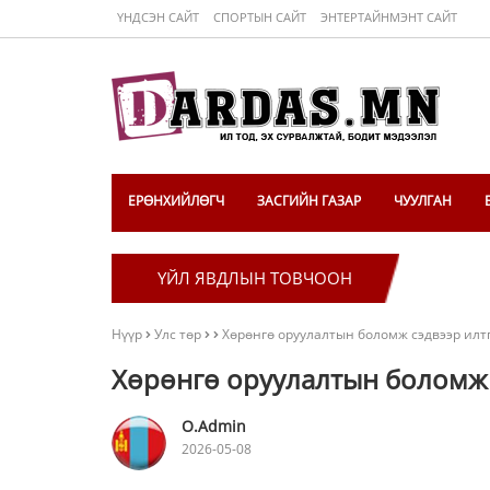
ҮНДСЭН САЙТ
СПОРТЫН САЙТ
ЭНТЕРТАЙНМЭНТ САЙТ
ЕРӨНХИЙЛӨГЧ
ЗАСГИЙН ГАЗАР
ЧУУЛГАН
ҮЙЛ ЯВДЛЫН ТОВЧООН
Нүүр
Улс төр
Хөрөнгө оруулалтын боломж сэдвээр илтг
Хөрөнгө оруулалтын боломж 
O.Admin
2026-05-08