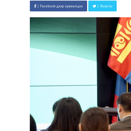
| Facebook дээр хуваалцах
| Жиргэх