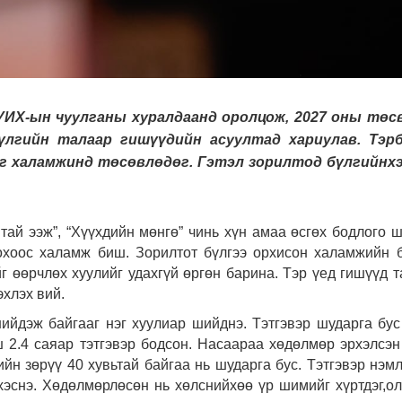
УИХ-ын чуулганы хуралдаанд оролцож, 2027 оны төс
үлгийн талаар гишүүдийн асуултад хариулав. Тэрб
г халамжинд төсөвлөдөг. Гэтэл зорилтод бүлгийнхэ
тай ээж”, “Хүүхдийн мөнгө” чинь хүн амаа өсгөх бодлого ш
охоос халамж биш. Зорилтот бүлгээ орхисон халамжийн 
г өөрчлөх хуулийг удахгүй өргөн барина. Тэр үед гишүүд т
хлэх вий.
ийдэж байгааг нэг хуулиар шийднэ. Тэтгэвэр шударга бус
 2.4 саяар тэтгэвэр бодсон. Насаараа хөдөлмөр эрхэлсэн
йн зөрүү 40 хувьтай байгаа нь шударга бус. Тэтгэвэр нэмл
хэснэ. Хөдөлмөрлөсөн нь хөлснийхөө үр шимийг хүртдэг,о