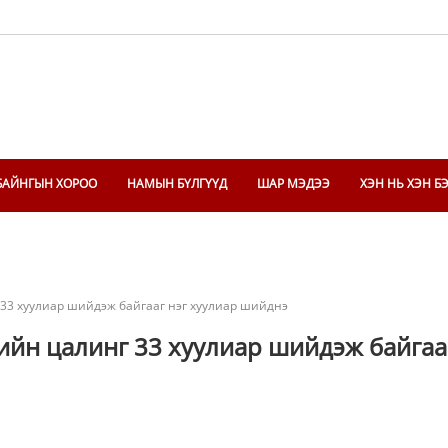
БАЙНГЫН ХОРОО
НАМЫН БҮЛГҮҮД
ШАР МЭДЭЭ
ХЭН НЬ ХЭН Б
 33 хуулиар шийдэж байгааг нэг хуулиар шийднэ
ийн цалинг 33 хуулиар шийдэж байгаа