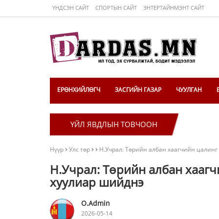
ҮНДСЭН САЙТ
СПОРТЫН САЙТ
ЭНТЕРТАЙНМЭНТ САЙТ
ЕРӨНХИЙЛӨГЧ
ЗАСГИЙН ГАЗАР
ЧУУЛГАН
ҮЙЛ ЯВДЛЫН ТОВЧООН
Нүүр
Улс төр
Н.Учрал: Төрийн албан хаагчийн цалинг
Н.Учрал: Төрийн албан хаагч
хуулиар шийднэ
O.Admin
2026-05-14