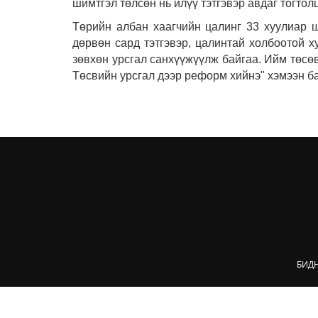
шимтгэл төлсөн нь илүү тэтгэвэр авдаг тогтол
Төрийн албан хаагчийн цалинг 33 хуулиар 
дөрвөн сард тэтгэвэр, цалинтай холбоотой х
зөвхөн урсгал санхүүжүүлж байгаа. Ийм төсө
Төсвийн урсгал дээр реформ хийнэ" хэмээн б
БИД