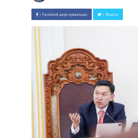
| Facebook дээр хуваалцах
| Жиргэх