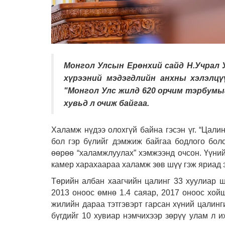
Монгол Улсын Ерөнхий сайд Н.Учрал 
хүрээний мэдэгдлийн анхны хэлэлцү
"Монгол Улс жилд 620 орчим тэрбумы
хувьд л очиж байгаа.
Халамж нүдээ олохгүй байна гэсэн үг. “Цалин
бол гэр бүлийг дэмжиж байгаа бодлого бол
өөрөө “халамжлуулах” хэмжээнд очсон. Үүний
камер харахаараа халамж зөв шүү гэж яриад э
Төрийн албан хаагчийн цалинг 33 хуулиар ш
2013 оноос өмнө 1.4 саяар, 2017 оноос хойш
жилийн дараа тэтгэвэрт гарсан хүний цалинги
бүгдийг 10 хувиар нэмчихээр зөрүү улам л и