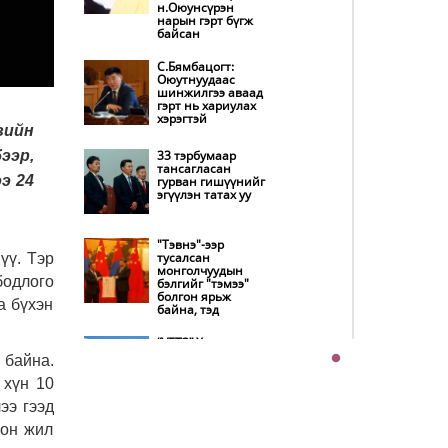
дотооддоо
н.Оюунсүрэн
үйлдвэрлэнэ
нарын гэрт бүгж
байсан
Амаргүй цаг үеийг
ирэх өдрүүдэд ч
С.Бямбацогт:
бид хамтдаа л
Оюутнуудаас
даван туулна
шинжилгээ аваад
гэрт нь хариулах
хэрэгтэй
вийн
НИТХ-ын
төлөөлөгчид
ээр,
33 тэрбумаар
COP17 бага хурлын
тансагласан
бэлтгэл ажлын
э 24
гурван гишүүнийг
талаар мэдээлэл
эгүүлэн татах уу
сонслоо
Монгол Улс
"Тэвнэ"-ээр
“COP17”-д “Тал
тусалсан
үү. Тэр
хээрийн
монголчуудын
төлөвлөгөө”-гөө
бодлого
бэлгийг "тэмээ"
танилцуулна
болгон ярьж
а бүхэн
байна, тэд
Нөөцийн махны
худалдаа,
“УБТЗ” Хувь
борлуулалтыг
нийлүүлсэн
 байна.
нээлттэй ил тод
нийгэмлэгт УИХ-
болгоно
ын 13 гишүүн 24
 хүн 10
хүн, Дэд сайд асан
ээ гээд
Б.Цогтгэрэл 10 хүн
Бүх шатанд
“шахжээ”
хэмнэлтийн
лон жил
горимд шилжиж,