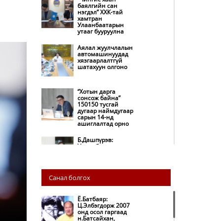
баялгийн сан
нэгдэл” ХХК-тай
хамтран
Улаанбаатарын
утааг бууруулна
Аялал жуулчлалын
автомашинуудад
хязгаарлалтгүй
шатахуун олгоно
“Хотын дарга
сонсож байна”
150150 тусгай
дугаар наймдугаар
сарын 14-нд
ашиглалтад орно
Б.Дашпүрэв:
Улаанбаатар хотод
155 ШТС, орон
нутгийн 80 ШТС-д
түгээлт хийсэн
Санал болгох
НИТХ: Багануур ХК-
ийг түшиглэн
нүүрс-пиролизийн
Ё.Батбаяр:
үйлдвэр байгуулж,
Ц.Элбэгдорж 2007
ирэх оноос хагас
онд осол гаргаад
кокс түлшийг
н.Батсайхан,