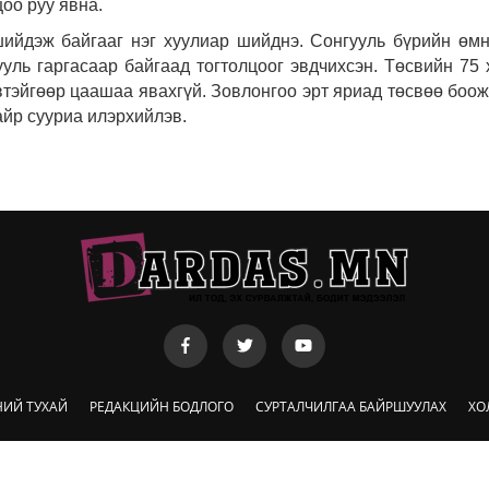
цоо руу явна.
шийдэж байгааг нэг хуулиар шийднэ. Сонгууль бүрийн өм
ууль гаргасаар байгаад тогтолцоог эвдчихсэн. Төсвийн 75 
втэйгөөр цаашаа явахгүй. Зовлонгоо эрт яриад төсвөө боож
айр сууриа илэрхийлэв.
НИЙ ТУХАЙ
РЕДАКЦИЙН БОДЛОГО
СУРТАЛЧИЛГАА БАЙРШУУЛАХ
ХО
Copyright © MMdardas.MN All Rights Reserved. Powered by
HureeMedia.