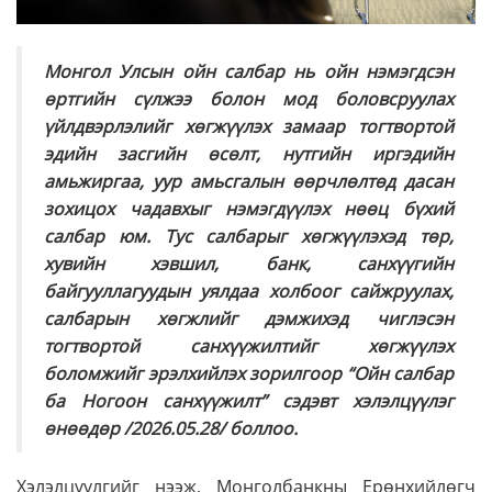
Монгол Улсын ойн салбар нь ойн нэмэгдсэн
өртгийн сүлжээ болон мод боловсруулах
үйлдвэрлэлийг хөгжүүлэх замаар тогтвортой
эдийн засгийн өсөлт, нутгийн иргэдийн
амьжиргаа, уур амьсгалын өөрчлөлтөд дасан
зохицох чадавхыг нэмэгдүүлэх нөөц бүхий
салбар юм. Тус салбарыг хөгжүүлэхэд төр,
хувийн хэвшил, банк, санхүүгийн
байгууллагуудын уялдаа холбоог сайжруулах,
салбарын хөгжлийг дэмжихэд чиглэсэн
тогтвортой санхүүжилтийг хөгжүүлэх
боломжийг эрэлхийлэх зорилгоор “Ойн салбар
ба Ногоон санхүүжилт” сэдэвт хэлэлцүүлэг
өнөөдөр /2026.05.28/ боллоо.
Хэлэлцүүлгийг нээж, Монголбанкны Ерөнхийлөгч