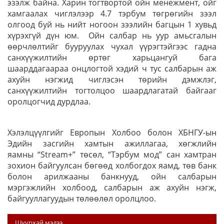
эзэлж байна. Харин тогтвортой ойн менежмент, ойг
хамгаалах чиглэлээр 4.7 тэрбум төгрөгийн зээл
олгоод буй нь нийт ногоон зээлийн багцын 1 хувьд
хүрэхгүй дүн юм. Ойн салбар нь уур амьсгалын
өөрчлөлтийг бууруулах чухал үүрэгтэйгээс гадна
санхүүжилтийн өртөг харьцангуй бага
шаарддагаараа онцлогтой хэдий ч тус салбарын аж
ахуйн нэгжид чиглэсэн төрийн дэмжлэг,
санхүүжилтийн тогтолцоо шаардлагатай байгааг
оролцогчид дурдлаа.
Хэлэлцүүлгийг Европын Холбоо болон ХБНГУ-ын
Эдийн засгийн хамтын ажиллагаа, хөгжлийн
яамны “Stream+” төсөл, “Тэрбум мод” сан хамтран
зохион байгуулсан бөгөөд холбогдох яамд, төв банк
болон арилжааны банкнууд, ойн салбарын
мэргэжлийн холбоод, салбарын аж ахуйн нэгж,
байгууллагуудын төлөөлөл оролцлоо.
Шуурхай мэдээ