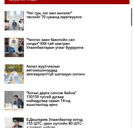
“Нэг сум, нэг мал эмнэлэг”
төслийг 70 суманд хэрэгжүүлнэ
“Чингис хаан баялгийн сан
нэгдэл” ХХК-тай хамтран
Улаанбаатарын утааг бууруулна
Аялал жуулчлалын
автомашинуудад
хязгаарлалтгүй шатахуун олгоно
“Хотын дарга сонсож байна”
150150 тусгай дугаар
наймдугаар сарын 14-нд
ашиглалтад орно
Б.Дашпүрэв: Улаанбаатар хотод
155 ШТС, орон нутгийн 80 ШТС-
д түгээлт хийсэн