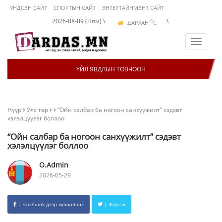
ҮНДСЭН САЙТ
СПОРТЫН САЙТ
ЭНТЕРТАЙНМЭНТ САЙТ
O
2026-08-09 (Ням) \
\
ДАРХАН
C
O
ЭРДЭНЭТ
C
O
УЛААНБААТАР
C
Toggle
navigat
ҮЙЛ ЯВДЛЫН ТОВЧООН
Нүүр
Улс төр
“Ойн салбар ба ногоон санхүүжилт” сэдэвт
хэлэлцүүлэг боллоо
“Ойн салбар ба ногоон санхүүжилт” сэдэвт
хэлэлцүүлэг боллоо
O.Admin
2026-05-29
| Facebook дээр хуваалцах
| Жиргэх