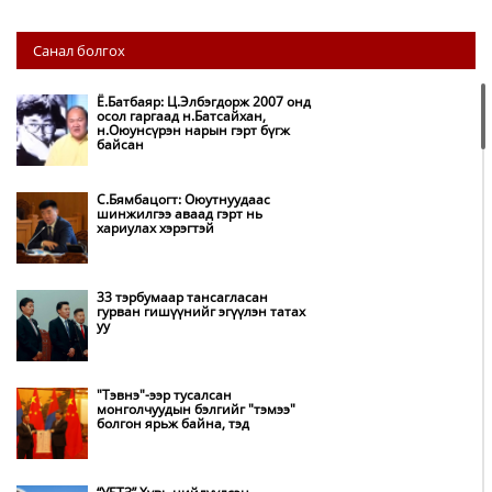
НИТХ: Багануур ХК-ийг түшиглэн
Санал болгох
нүүрс-пиролизийн үйлдвэр
байгуулж, ирэх оноос хагас кокс
түлшийг дотооддоо үйлдвэрлэнэ
Ё.Батбаяр: Ц.Элбэгдорж 2007 онд
осол гаргаад н.Батсайхан,
н.Оюунсүрэн нарын гэрт бүгж
Амаргүй цаг үеийг ирэх
байсан
өдрүүдэд ч бид хамтдаа л даван
туулна
С.Бямбацогт: Оюутнуудаас
шинжилгээ аваад гэрт нь
хариулах хэрэгтэй
НИТХ-ын төлөөлөгчид COP17
бага хурлын бэлтгэл ажлын
талаар мэдээлэл сонслоо
33 тэрбумаар тансагласан
гурван гишүүнийг эгүүлэн татах
уу
Монгол Улс “COP17”-д “Тал
хээрийн төлөвлөгөө”-гөө
танилцуулна
"Тэвнэ"-ээр тусалсан
монголчуудын бэлгийг "тэмээ"
болгон ярьж байна, тэд
Нөөцийн махны худалдаа,
борлуулалтыг нээлттэй ил тод
болгоно