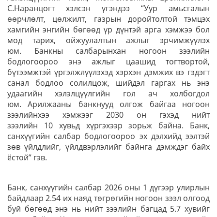
С.Наранцогт хэлсэн үгэндээ “Уур амьсгалын
өөрчлөлт, цөлжилт, газрын доройтолтой тэмцэх
хамгийн энгийн бөгөөд үр дүнтэй арга хэмжээ бол
мод тарих, ойжуулалтын ажлыг эрчимжүүлэх
юм. Банкны салбарынхан ногоон зээлийн
бодлогоороо энэ ажлыг цаашид тогтвортой,
бүтээмжтэй үргэлжлүүлэхэд хэрхэн дэмжих вэ гэдэгт
санал бодлоо солилцож, шийдэл гаргах нь энэ
удаагийн хэлэлцүүлгийн гол ач холбогдол
юм. Арилжааны банкнууд олгож байгаа ногоон
зээлийнхээ хэмжээг 2030 он гэхэд нийт
зээлийн 10 хувьд хүргэхээр зорьж байна. Банк,
санхүүгийн салбар бодлогоороо эх дэлхийд ээлтэй
зөв үйлдлийг, үйлдвэрлэлийг байнга дэмждэг байх
ёстой” гэв.
Банк, санхүүгийн салбар 2026 оны 1 дүгээр улирлын
байдлаар 2.54 их наяд төгрөгийн ногоон зээл олгоод
буй бөгөөд энэ нь нийт зээлийн багцад 5.7 хувийг