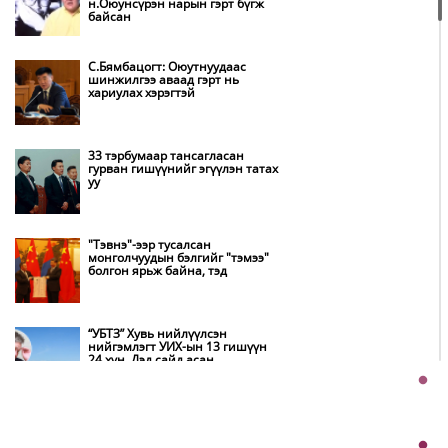
н.Оюунсүрэн нарын гэрт бүгж
Амаргүй цаг үеийг ирэх
байсан
өдрүүдэд ч бид хамтдаа л даван
туулна
С.Бямбацогт: Оюутнуудаас
шинжилгээ аваад гэрт нь
хариулах хэрэгтэй
НИТХ-ын төлөөлөгчид COP17
бага хурлын бэлтгэл ажлын
талаар мэдээлэл сонслоо
33 тэрбумаар тансагласан
гурван гишүүнийг эгүүлэн татах
уу
Монгол Улс “COP17”-д “Тал
хээрийн төлөвлөгөө”-гөө
танилцуулна
"Тэвнэ"-ээр тусалсан
монголчуудын бэлгийг "тэмээ"
болгон ярьж байна, тэд
Нөөцийн махны худалдаа,
борлуулалтыг нээлттэй ил тод
болгоно
“УБТЗ” Хувь нийлүүлсэн
нийгэмлэгт УИХ-ын 13 гишүүн
24 хүн, Дэд сайд асан
Бүх шатанд хэмнэлтийн горимд
Б.Цогтгэрэл 10 хүн “шахжээ”
шилжиж, найр наадам,
зөвлөгөөн, гадаад томилолтыг
хориглолоо
Хэчнээн “согтуу” залуус амиа
хорлосны дараа ажлаа өгөх вэ,