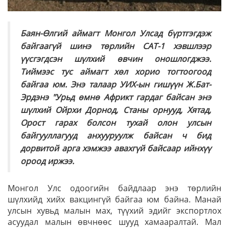
Баян-Өлгий аймагт Монгол Улсад бүртгэгдэж
байгаагүй шинэ төрлийн САТ-1 хэвшлээр
үүсгэгдсэн шүлхий өвчин оношлогджээ.
Тиймээс тус аймагт хөл хорио тогтоогоод
байгаа юм. Энэ талаар УИХ-ын гишүүн Ж.Бат-
Эрдэнэ "Урьд өмнө Африкт гардаг байсан энэ
шүлхий Ойрхи Дорнод, Станы орнууд, Хятад,
Орост гарах болсон тухай олон улсын
байгууллагууд анхууруулж байсан ч бид
дорвитой арга хэмжээ авахгүй байсаар ийнхүү
ороод иржээ.
Монгол Улс одоогийн байдлаар энэ төрлийн
шүлхийд хийх вакцингүй байгаа юм байна. Манай
улсын хувьд малын мах, түүхий эдийг экспортлох
асуудал малын өвчнөөс шууд хамааралтай. Мал