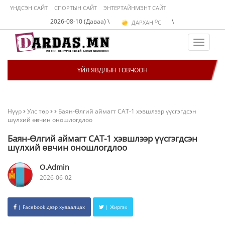
ҮНДСЭН САЙТ
СПОРТЫН САЙТ
ЭНТЕРТАЙНМЭНТ САЙТ
O
2026-08-10 (Даваа) \
\
ДАРХАН
C
O
ЭРДЭНЭТ
C
O
УЛААНБААТАР
C
Toggle
navigat
ҮЙЛ ЯВДЛЫН ТОВЧООН
Нүүр
Улс төр
Баян-Өлгий аймагт САТ-1 хэвшлээр үүсгэгдсэн
шүлхий өвчин оношлогдлоо
Баян-Өлгий аймагт САТ-1 хэвшлээр үүсгэгдсэн
шүлхий өвчин оношлогдлоо
O.Admin
2026-06-02
| Facebook дээр хуваалцах
| Жиргэх