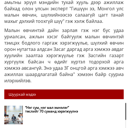
амьтны эрүүл мэндийн тухай хууль дээр ажиллаж
байхад олон улсын эксперт "Гишүүн ээ, Монгол улс
малын өвчин, шүлхийнээсээ салаагүй цагт танай
махыг дэлхий тоохгүй шүү" гэж хэлж байлаа.
Малын өвчинтэй дайн зарлая гэж нэг бус удаа
уриалсан, ажлын хэсэг байгуулж малын өвчинтэй
тэмцэх бодлого гаргаж хэрэгжүүлье, шүлхий өвчин
орон нутагтаа алдсан Засаг даргад арга хэмжээ авдаг
хуулийн заалтаа хэрэгжүүлье гэж Засгийн газарт
хүргүүлж байсан ч өдийг хүртэл тодорхой арга
хэмжээ авсангүй. Энэ удаа ЗГ онцгой арга хэмжээ авч
ажиллах шаардлагатай байна" хэмээн байр сууриа
илэрхийлэв.
Шуурхай мэдээ
“Нэг сум, нэг мал эмнэлэг”
төслийг 70 суманд хэрэгжүүлнэ