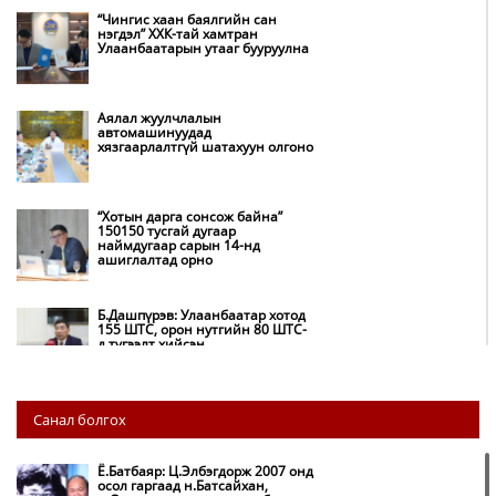
“Чингис хаан баялгийн сан
нэгдэл” ХХК-тай хамтран
Улаанбаатарын утааг бууруулна
Аялал жуулчлалын
автомашинуудад
хязгаарлалтгүй шатахуун олгоно
“Хотын дарга сонсож байна”
150150 тусгай дугаар
наймдугаар сарын 14-нд
ашиглалтад орно
Б.Дашпүрэв: Улаанбаатар хотод
155 ШТС, орон нутгийн 80 ШТС-
д түгээлт хийсэн
НИТХ: Багануур ХК-ийг түшиглэн
Санал болгох
нүүрс-пиролизийн үйлдвэр
байгуулж, ирэх оноос хагас кокс
түлшийг дотооддоо үйлдвэрлэнэ
Ё.Батбаяр: Ц.Элбэгдорж 2007 онд
осол гаргаад н.Батсайхан,