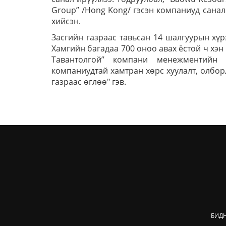
Group” /Hong Kong/ гэсэн компаниуд санал
хийсэн.
Засгийн газраас тавьсан 14 шалгуурын хүр
Хамгийн багадаа 700 оноо авах ёстой ч хэн
Тавантолгой” компани менежментийн з
компаниудтай хамтран хөрс хуулалт, олбор
газраас өглөө" гэв.
БИД