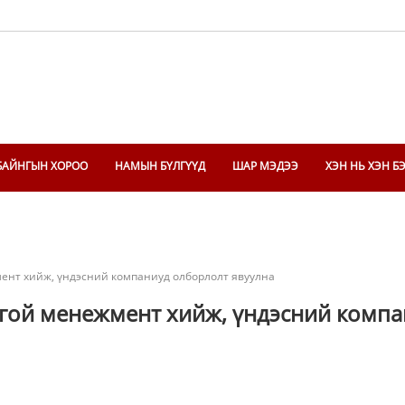
БАЙНГЫН ХОРОО
НАМЫН БҮЛГҮҮД
ШАР МЭДЭЭ
ХЭН НЬ ХЭН Б
ент хийж, үндэсний компаниуд олборлолт явуулна
лгой менежмент хийж, үндэсний комп