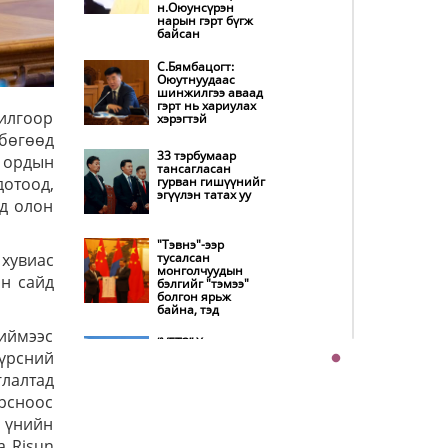
дотооддоо
н.Оюунсүрэн
үйлдвэрлэнэ
нарын гэрт бүгж
байсан
Амаргүй цаг үеийг
ирэх өдрүүдэд ч
С.Бямбацогт:
бид хамтдаа л
Оюутнуудаас
даван туулна
шинжилгээ аваад
гэрт нь хариулах
рилгоор
хэрэгтэй
бөгөөд
НИТХ-ын
төлөөлөгчид
33 тэрбумаар
г ордын
COP17 бага хурлын
тансагласан
бэлтгэл ажлын
дотоод,
гурван гишүүнийг
талаар мэдээлэл
эгүүлэн татах уу
сонслоо
нд олон
Монгол Улс
"Тэвнэ"-ээр
“COP17”-д “Тал
хувиас
тусалсан
хээрийн
монголчуудын
төлөвлөгөө”-гөө
йн сайд
бэлгийг "тэмээ"
танилцуулна
болгон ярьж
байна, тэд
Нөөцийн махны
иймээс
худалдаа,
“УБТЗ” Хувь
борлуулалтыг
үрсний
нийлүүлсэн
нээлттэй ил тод
нийгэмлэгт УИХ-
болгоно
глалтад
ын 13 гишүүн 24
хүн, Дэд сайд асан
орсноос
Б.Цогтгэрэл 10 хүн
Бүх шатанд
“шахжээ”
н үнийн
хэмнэлтийн
горимд шилжиж,
a Risun