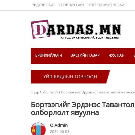
ҮНДСЭН САЙТ
СПОРТЫН САЙТ
ЭНТЕРТАЙНМЭНТ САЙТ
ЕРӨНХИЙЛӨГЧ
ЗАСГИЙН ГАЗАР
ЧУУЛГАН
ҮЙЛ ЯВДЛЫН ТОВЧООН
Нүүр
Улс төр
Бортээгийг Эрдэнэс Тавантолгой менежм
Бортээгийг Эрдэнэс Таванто
олборлолт явуулна
O.Admin
2026-06-03