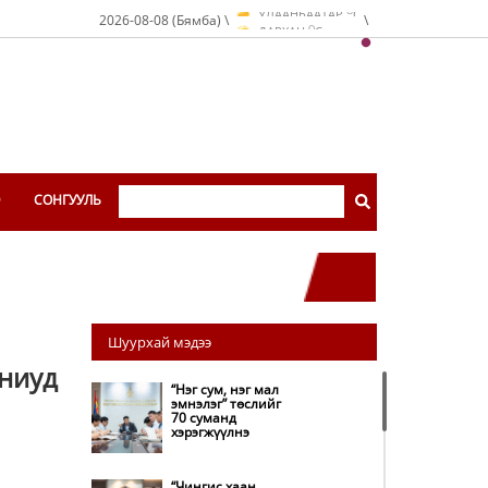
УЛААНБААТАР
C
O
2026-08-08 (Бямба) \
\
ДАРХАН
C
O
ЭРДЭНЭТ
C
O
УЛААНБААТАР
C
Э
СОНГУУЛЬ
Шуурхай мэдээ
аниуд
“Нэг сум, нэг мал
эмнэлэг” төслийг
70 суманд
хэрэгжүүлнэ
“Чингис хаан