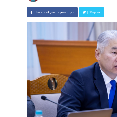
| Facebook дээр хуваалцах
| Жиргэх