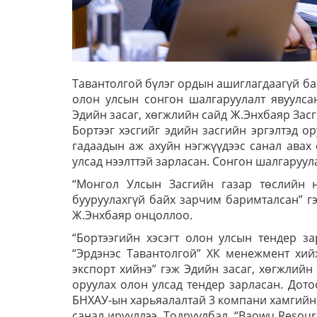
Тавантолгой бүлэг ордын ашиглагдаагүй бай
олон улсын сонгон шалгаруулалт явуулс
Эдийн засаг, хөгжлийн сайд Ж.Энхбаяр Зас
Бортээг хэсгийг эдийн засгийн эргэлтэд о
гадаадын аж ахуйн нэгжүүдээс санал авах
улсад нээлттэй зарласан. Сонгон шалгаруу
“Монгол Улсын Засгийн газар төслийн 
бууруулахгүй байх зарчим баримталсан” гэ
Ж.Энхбаяр онцоллоо.
“Бортээгийн хэсэгт олон улсын тендер з
“Эрдэнэс Тавантолгой” ХК менежмент хий
экспорт хийнэ” гэж Эдийн засаг, хөгжлийн 
оруулах олон улсад тендер зарласан. Дото
БНХАУ-ын харьяалалтай 3 компани хамгийн 
санал ирүүллээ. Тодруулбал, “Baowu Resours