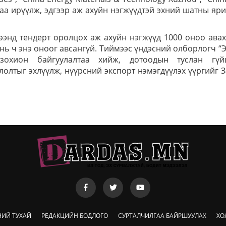
аа ирүүлж, эдгээр аж ахуйн нэгжүүдтэй эхний шатны яр
ээнд тендерт оролцох аж ахуйн нэгжүүд 1000 оноо авах
 нь ч энэ оноог авсангүй. Тиймээс үндэсний олборлогч “
охион байгуулалтаа хийж, дотоодын туслан гүйц
лолтыг эхлүүлж, нүүрсний экспорт нэмэгдүүлэх үүргийг 
НИЙ ТУХАЙ
РЕДАКЦИЙН БОДЛОГО
СУРТАЛЧИЛГАА БАЙРШУУЛАХ
ХО