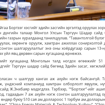
гаа Бортээг хэсгийг эдийн засгийн эргэлтэд оруулах зо
ан дүнгийн талаар Монгол Улсын Тэргүүн Шадар сайд 
гийн газрын хуралдаанд танилцуулав. “Тавантолгой бүлэ
руулах, хөрөнгө оруулж, хамтран ажиллах сонирхолтой 
 сонгон шалгаруулалтыг энэ оны хоёрдугаар сарын 13-
лах үйл явц дөрвөн сарын хугацаанд өрнөжээ.
нийт хугацаанд Монголын талд ногдох өгөөжийг 51 
дгийг Тэргүүн шадар сайд бөгөөд Эдийн засаг, хөгжли
арласан ч шалгуур хангах аж ахуйн нэгж байсангүй. Т
ж, үндэсний компаниуд хамтран олборлолт явуулж, нү
сайд Ж.Энхбаяр мэдэгдлээ. Тэрбээр, "“Бортээг”-ийг аши
од, гадаадын 7 аж ахуйн нэгж сонгон шалгаруулалтад 
өндөр буюу 510 сая ам.доллароос 1 тэрбум ам.доллары
es”, “China Energy Materials & Technology Xuzhou”, “Chin