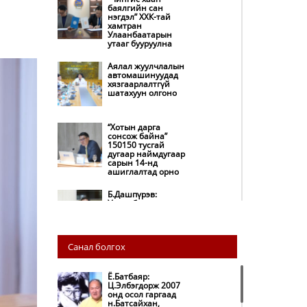
баялгийн сан
нэгдэл” ХХК-тай
хамтран
Улаанбаатарын
утааг бууруулна
Аялал жуулчлалын
автомашинуудад
хязгаарлалтгүй
шатахуун олгоно
“Хотын дарга
сонсож байна”
150150 тусгай
дугаар наймдугаар
сарын 14-нд
ашиглалтад орно
Б.Дашпүрэв:
Улаанбаатар хотод
155 ШТС, орон
нутгийн 80 ШТС-д
түгээлт хийсэн
Санал болгох
НИТХ: Багануур ХК-
ийг түшиглэн
нүүрс-пиролизийн
Ё.Батбаяр:
үйлдвэр байгуулж,
Ц.Элбэгдорж 2007
ирэх оноос хагас
онд осол гаргаад
кокс түлшийг
н.Батсайхан,