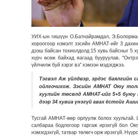
УИХ-ын гишүүн О.Батнайрамдал, Э.Болормаа
хороогоор нэмэлт зэсийн АМНАТ-ийг 3 дахин
дээш байсан тохиолдолд 15 хувь байсныг 5 х
хүрч өсөж байхад яагаад бууруулав. “Онтр
үйлчилж буй хэрэг вэ” хэмээн мэдэгджээ.
Тэгвэл Аж үйлдвэр, эрдэс баялгийн с
ойлгочихож. Зэсийн АМНАТ Оюу тол
хуулийн төсөлд АМНАТ-ийг 5+5 буюу 
дээр 34 хувиа үнэгүй авах ёстойг Аш
Тусгай АМНАТ-өөр орлуулж болох хуультай. Ш
салбараа бодлогоор гаргаж ирэхгүй бол Оюу
нэмэгдэхгүй, татвар төлөгч орж ирэхгүй. Нүүр