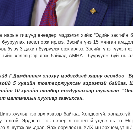
 нарын гишүүд өнөөдөр мэдээлэл хийж “Эдийн засгийн 
 бууруулах төсөл орж ирлээ. Зэсийн үнэ 15 мянган ам.до
увь буюу 3 дахин бууруулж орж ирлээ. Зэсийн үнэ түүхэн х
э”-гийн хэлэлцээр явж байхад АМНАТ бууруулж буй нь а
айд Г.Дамдинням энэхүү мэдэгдэлд хариу өгөхдөө “Б
гойд 5 хувийн тогтворжуулсан гэрээтэй байдаг. 
нийт 10 хувийн төлбөр ногдуулахаар тусгасан. “Он
игт малтмалын хуулиар заачихсан.
инэ хуульд тэр эрх хэвээр байгаа. Хөндөөгүй, хөндөхгүй.
 толгой, Эрдэнэт гэсэн хоёр л төсөлтэй үлдэх нь ээ. Өө
сээ л шүтэж амьдрая. Яаж өөрчлөх нь УИХ-ын эрх юм, уг нь”