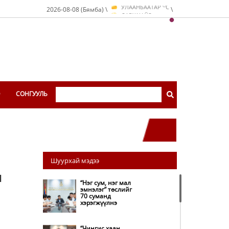
УЛААНБААТАР
C
O
2026-08-08 (Бямба) \
\
ДАРХАН
C
O
ЭРДЭНЭТ
C
O
УЛААНБААТАР
C
Э
СОНГУУЛЬ
Шуурхай мэдээ
н
“Нэг сум, нэг мал
эмнэлэг” төслийг
70 суманд
хэрэгжүүлнэ
“Чингис хаан