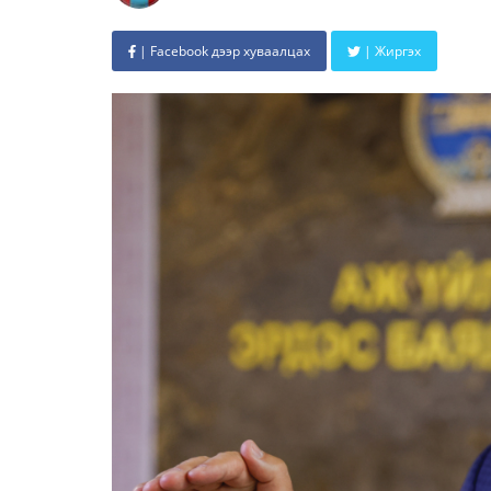
| Facebook дээр хуваалцах
| Жиргэх