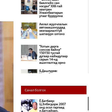
баялгийн сан
нэгдэл” ХХК-тай
хамтран
Улаанбаатарын
утааг бууруулна
Аялал жуулчлалын
автомашинуудад
хязгаарлалтгүй
шатахуун олгоно
“Хотын дарга
сонсож байна”
150150 тусгай
дугаар наймдугаар
сарын 14-нд
ашиглалтад орно
Б.Дашпүрэв:
Улаанбаатар хотод
155 ШТС, орон
нутгийн 80 ШТС-д
түгээлт хийсэн
Санал болгох
НИТХ: Багануур ХК-
ийг түшиглэн
нүүрс-пиролизийн
Ё.Батбаяр:
үйлдвэр байгуулж,
Ц.Элбэгдорж 2007
ирэх оноос хагас
онд осол гаргаад
кокс түлшийг
н.Батсайхан,