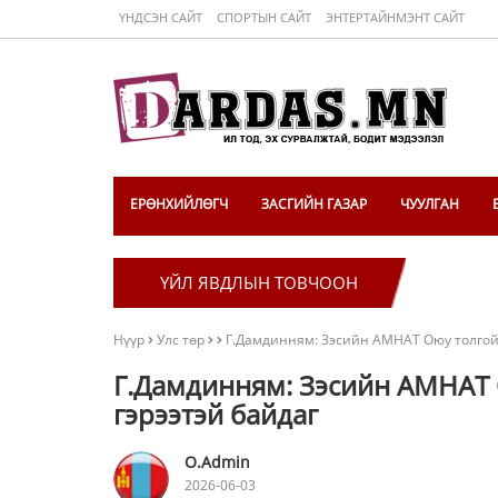
ҮНДСЭН САЙТ
СПОРТЫН САЙТ
ЭНТЕРТАЙНМЭНТ САЙТ
ЕРӨНХИЙЛӨГЧ
ЗАСГИЙН ГАЗАР
ЧУУЛГАН
ҮЙЛ ЯВДЛЫН ТОВЧООН
Нүүр
Улс төр
Г.Дамдинням: Зэсийн АМНАТ Оюу толгойд
Г.Дамдинням: Зэсийн АМНАТ 
гэрээтэй байдаг
O.Admin
2026-06-03