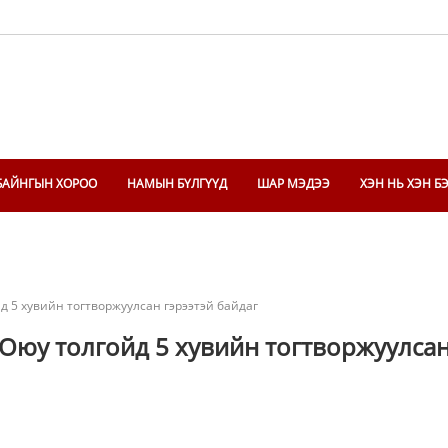
БАЙНГЫН ХОРОО
НАМЫН БҮЛГҮҮД
ШАР МЭДЭЭ
ХЭН НЬ ХЭН Б
 5 хувийн тогтворжуулсан гэрээтэй байдаг
Оюу толгойд 5 хувийн тогтворжуулса