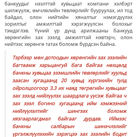
банкуудыг нээлттэй хувьцаат компани хэлбэрт
шилжүүлж, өмчлөлийн төвлөрлийг бууруулах, ил тод
байдал, олон нийтийн хяналтыг нэмэгдүүлэх
зорилтыг амжилттай хэрэгжүүлсэн болохыг
тэмдэглэв. Үүний үр дүнд арилжааны банкууд
хөрөнгийн зах зээлд амжилттай нэвтэрч, олон
нийтээс хөрөнгө татах боломж бүрдсэн байна.
Тэрбээр мөн дотоодын хөрөнгийн зах зээлийн
багтаамж харьцангуй бага байгаа нөхцөлд
банкны хувьцаа эзэмшлийн төвлөрлийг хуульд
заасан хугацаанд 20 хувьд хүргэхийн тулд
ойролцоогоор 3.3 их наяд төгрөгийн хувьцааг
зах зээлд нийлүүлэх шаардлага үүсэж байгаа ч
зах зээл богино хугацаанд ийм хэмжээний
нийлүүлэлтийг шингээх боломж
хязгаарлагдмал байгааг дурдав. Иймээс
банкны салбарын шинэчлэлийг
үргэлжлүүлэхийн зэрэгцээ зах зээлийн бодит