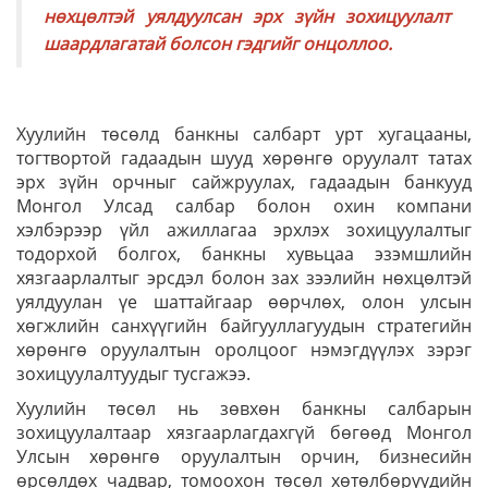
нөхцөлтэй уялдуулсан эрх зүйн зохицуулалт
шаардлагатай болсон гэдгийг онцоллоо.
Хуулийн төсөлд банкны салбарт урт хугацааны,
тогтвортой гадаадын шууд хөрөнгө оруулалт татах
эрх зүйн орчныг сайжруулах, гадаадын банкууд
Монгол Улсад салбар болон охин компани
хэлбэрээр үйл ажиллагаа эрхлэх зохицуулалтыг
тодорхой болгох, банкны хувьцаа эзэмшлийн
хязгаарлалтыг эрсдэл болон зах зээлийн нөхцөлтэй
уялдуулан үе шаттайгаар өөрчлөх, олон улсын
хөгжлийн санхүүгийн байгууллагуудын стратегийн
хөрөнгө оруулалтын оролцоог нэмэгдүүлэх зэрэг
зохицуулалтуудыг тусгажээ.
Хуулийн төсөл нь зөвхөн банкны салбарын
зохицуулалтаар хязгаарлагдахгүй бөгөөд Монгол
Улсын хөрөнгө оруулалтын орчин, бизнесийн
өрсөлдөх чадвар, томоохон төсөл хөтөлбөрүүдийн