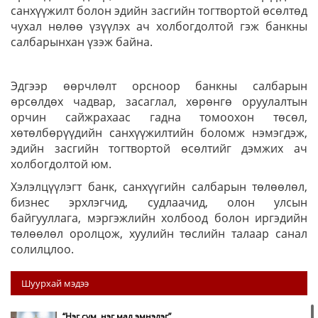
санхүүжилт болон эдийн засгийн тогтвортой өсөлтөд
чухал нөлөө үзүүлэх ач холбогдолтой гэж банкны
салбарынхан үзэж байна.
Эдгээр өөрчлөлт орсноор банкны салбарын
өрсөлдөх чадвар, засаглал, хөрөнгө оруулалтын
орчин сайжрахаас гадна томоохон төсөл,
хөтөлбөрүүдийн санхүүжилтийн боломж нэмэгдэж,
эдийн засгийн тогтвортой өсөлтийг дэмжих ач
холбогдолтой юм.
Хэлэлцүүлэгт банк, санхүүгийн салбарын төлөөлөл,
бизнес эрхлэгчид, судлаачид, олон улсын
байгууллага, мэргэжлийн холбоод болон иргэдийн
төлөөлөл оролцож, хуулийн төслийн талаар санал
солилцлоо.
Шуурхай мэдээ
“Нэг сум, нэг мал эмнэлэг”