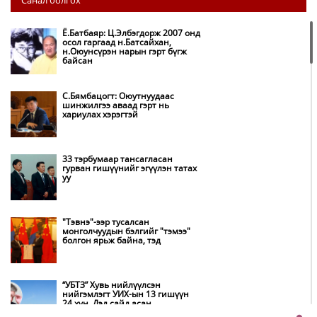
нүүрс-пиролизийн үйлдвэр
байгуулж, ирэх оноос хагас кокс
түлшийг дотооддоо үйлдвэрлэнэ
Ё.Батбаяр: Ц.Элбэгдорж 2007 онд
осол гаргаад н.Батсайхан,
н.Оюунсүрэн нарын гэрт бүгж
Амаргүй цаг үеийг ирэх
байсан
өдрүүдэд ч бид хамтдаа л даван
туулна
С.Бямбацогт: Оюутнуудаас
шинжилгээ аваад гэрт нь
хариулах хэрэгтэй
НИТХ-ын төлөөлөгчид COP17
бага хурлын бэлтгэл ажлын
талаар мэдээлэл сонслоо
33 тэрбумаар тансагласан
гурван гишүүнийг эгүүлэн татах
уу
Монгол Улс “COP17”-д “Тал
хээрийн төлөвлөгөө”-гөө
танилцуулна
"Тэвнэ"-ээр тусалсан
монголчуудын бэлгийг "тэмээ"
болгон ярьж байна, тэд
Нөөцийн махны худалдаа,
борлуулалтыг нээлттэй ил тод
болгоно
“УБТЗ” Хувь нийлүүлсэн
нийгэмлэгт УИХ-ын 13 гишүүн
24 хүн, Дэд сайд асан
Бүх шатанд хэмнэлтийн горимд
Б.Цогтгэрэл 10 хүн “шахжээ”