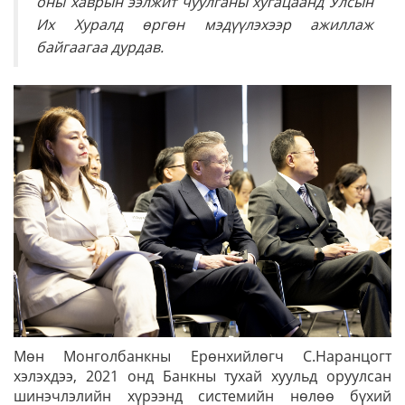
оны хаврын ээлжит чуулганы хугацаанд Улсын
Их Хуралд өргөн мэдүүлэхээр ажиллаж
байгаагаа дурдав.
Мөн Монголбанкны Ерөнхийлөгч С.Наранцогт
хэлэхдээ, 2021 онд Банкны тухай хуульд оруулсан
шинэчлэлийн хүрээнд системийн нөлөө бүхий