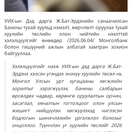
УИХ-ын Дэд дарга Ж.Бат-Эрдэнийн санаачилсан
Банкны тухай хуульд нэмэлт, өөрчлөлт оруулах тухай
хуулийн төслийн олон нийтийн нээлттэй
хэлэлцүүлгийг өнөөдөр /2026.06.04/ Монголбанк
болон гишүүний ажлын албатай хамтран зохион
байгууллаа.
Хэлэлцүүлгийг нээж УИХ-ын дэд дарга Ж.Бат-
Эрдэнэ хэлсэн үгэндээ энэхүү хуулийн төсөл нь
Монгол Улсын урт хугацааны хөгжлийн
зорилтыг хэрэгжүүлэх, банкны салбарын
өрсөлдөх чадвар, хөрөнгө оруулалтын орчин,
засаглал, хяналтын тогтолцоог олон улсын
жишигт нийцүүлэн хөгжүүлэхэд чиглэсэн
бодлогын шинэчлэлийн үргэлжлэл болохыг
онцоллоо. Түүнчлэн уг хуулийн төслийг 2026