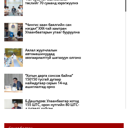
төслийг 70 суманд хэрэгжүүлнэ
“Чингис хаан баялгийн сан
нэгдэл” ХХК-тай хамтран
Улаанбаатарын утааг бууруулна
Аялал жуулчлалын
автомашинуудад
хязгаарлалтгүй шатахуун олгоно
“Хотын дарга сонсож байна”
150150 тусгай дугаар
наймдугаар сарын 14-нд
ашиглалтад орно
Б.Дашпүрэв: Улаанбаатар хотод
155 ШТС, орон нутгийн 80 ШТС-
д түгээлт хийсэн
НИТХ: Багануур ХК-ийг түшиглэн
Санал болгох