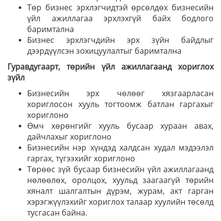
Төр бизнес эрхлэгчидтэй өрсөлдөх бизнесийн
үйл ажиллагаа эрхлэхгүй байх бодлого
баримтална
Бизнес эрхлэгчдийн эрх зүйн байдлыг
дээрдүүлсэн зохицуулалтыг баримтална
Гуравдугаарт, төрийн үйл ажиллагаанд хориглох
зүйл
Бизнесийн эрх чөлөөг хязгаарласан
хориглосон хууль тогтоомж батлан гаргахыг
хориглоно
Өмч хөрөнгийг хууль бусаар хураан авах,
дайчлахыг хориглоно
Бизнесийн нэр хүндэд халдсан худал мэдээлэл
гаргах, түгээхийг хориглоно
Төрөөс зүй бусаар бизнесийн үйл ажиллагаанд
нөлөөлөх, оролцох, хуульд заагаагүй төрийн
хяналт шалгалтын дүрэм, журам, акт гарган
хэрэгжүүлэхийг хориглох талаар хуулийн төсөлд
тусгасан байна.