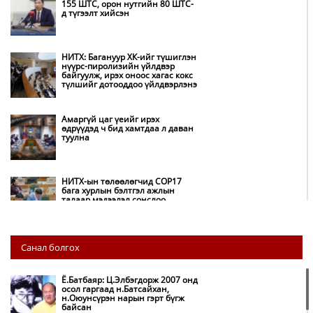
155 ШТС, орон нутгийн 80 ШТС-
д түгээлт хийсэн
НИТХ: Багануур ХК-ийг түшиглэн
нүүрс-пиролизийн үйлдвэр
байгуулж, ирэх оноос хагас кокс
түлшийг дотооддоо үйлдвэрлэнэ
Амаргүй цаг үеийг ирэх
өдрүүдэд ч бид хамтдаа л даван
туулна
НИТХ-ын төлөөлөгчид COP17
бага хурлын бэлтгэл ажлын
талаар мэдээлэл сонслоо
Монгол Улс “COP17”-д “Тал
Санал болгох
хээрийн төлөвлөгөө”-гөө
танилцуулна
Ё.Батбаяр: Ц.Элбэгдорж 2007 онд
осол гаргаад н.Батсайхан,
н.Оюунсүрэн нарын гэрт бүгж
Нөөцийн махны худалдаа,
байсан