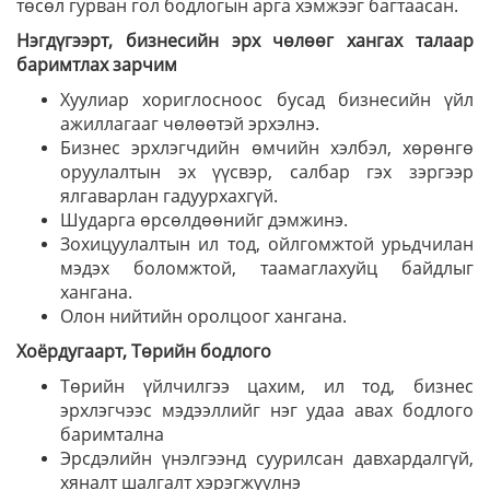
төсөл гурван гол бодлогын арга хэмжээг багтаасан.
Нэгдүгээрт, бизнесийн эрх чөлөөг хангах талаар
баримтлах зарчим
Хуулиар хориглосноос бусад бизнесийн үйл
ажиллагааг чөлөөтэй эрхэлнэ.
Бизнес эрхлэгчдийн өмчийн хэлбэл, хөрөнгө
оруулалтын эх үүсвэр, салбар гэх зэргээр
ялгаварлан гадуурхахгүй.
Шударга өрсөлдөөнийг дэмжинэ.
Зохицуулалтын ил тод, ойлгомжтой урьдчилан
мэдэх боломжтой, таамаглахуйц байдлыг
хангана.
Олон нийтийн оролцоог хангана.
Хоёрдугаарт, Төрийн бодлого
Төрийн үйлчилгээ цахим, ил тод, бизнес
эрхлэгчээс мэдээллийг нэг удаа авах бодлого
баримтална
Эрсдэлийн үнэлгээнд суурилсан давхардалгүй,
хяналт шалгалт хэрэгжүүлнэ