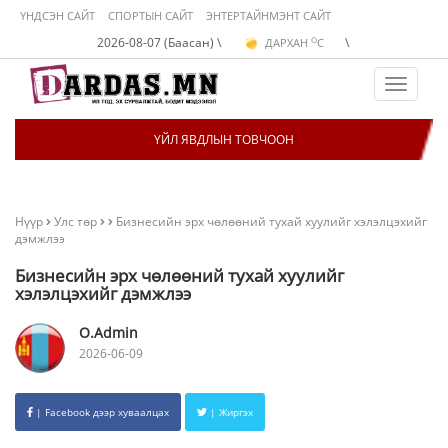
ҮНДСЭН САЙТ
СПОРТЫН САЙТ
ЭНТЕРТАЙНМЭНТ САЙТ
O
2026-08-07 (Баасан) \
\
ДАРХАН
C
O
ЭРДЭНЭТ
C
O
УЛААНБААТАР
C
Toggle
navigat
ҮЙЛ ЯВДЛЫН ТОВЧООН
Нүүр
Улс төр
Бизнесийн эрх чөлөөний тухай хуулийг хэлэлцэхийг
дэмжлээ
Бизнесийн эрх чөлөөний тухай хуулийг
хэлэлцэхийг дэмжлээ
O.Admin
2026-06-09
| Facebook дээр хуваалцах
| Жиргэх