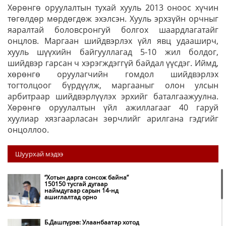
Хөрөнгө оруулалтын тухай хууль 2013 оноос хүчин
төгөлдөр мөрдөгдөж эхэлсэн. Хууль эрхзүйн орчныг
яаралтай боловсронгуй болгох шаардлагатайг
онцлов. Маргаан шийдвэрлэх үйл явц удааширч,
хууль шүүхийн байгууллагад 5-10 жил болдог,
шийдвэр гарсан ч хэрэгждэггүй байдал үүсдэг. Иймд,
хөрөнгө оруулагчийн гомдол шийдвэрлэх
тогтолцоог бүрдүүлж, маргааныг олон улсын
арбитраар шийдвэрлүүлэх эрхийг баталгаажуулна.
Хөрөнгө оруулалтын үйл ажиллагааг 40 гаруй
хуулиар хязгаарласан зөрчлийг арилгана гэдгийг
онцоллоо.
Шуурхай мэдээ
“Хотын дарга сонсож байна”
150150 тусгай дугаар
наймдугаар сарын 14-нд
ашиглалтад орно
Б.Дашпүрэв: Улаанбаатар хотод