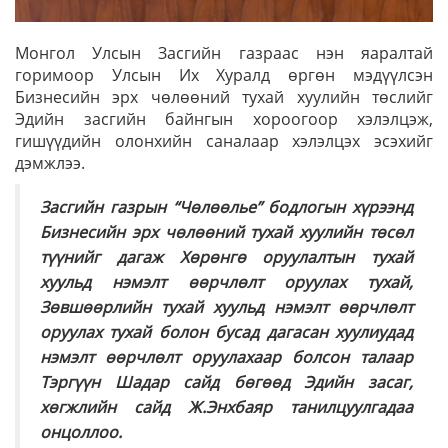
Монгол Улсын Засгийн газраас нэн яаралтай
горимоор Улсын Их Хуралд өргөн мэдүүлсэн
Бизнесийн эрх чөлөөний тухай хуулийн төслийг
Эдийн засгийн байнгын хороогоор хэлэлцэж,
гишүүдийн олонхийн саналаар хэлэлцэх эсэхийг
дэмжлээ.
Засгийн газрын “Чөлөөлье” бодлогын хүрээнд
Бизнесийн эрх чөлөөний тухай хуулийн төсөл
түүнийг дагаж Хөрөнгө оруулалтын тухай
хуульд нэмэлт өөрчлөлт оруулах тухай,
Зөвшөөрлийн тухай хуульд нэмэлт өөрчлөлт
оруулах тухай болон бусад дагасан хуулиудад
нэмэлт өөрчлөлт оруулахаар болсон талаар
Тэргүүн Шадар сайд бөгөөд Эдийн засаг,
хөгжлийн сайд Ж.Энхбаяр танилцуулгадаа
онцоллоо.