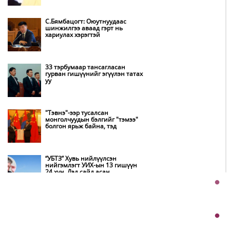
борлуулалтыг нээлттэй ил тод
болгоно
С.Бямбацогт: Оюутнуудаас
шинжилгээ аваад гэрт нь
хариулах хэрэгтэй
Бүх шатанд хэмнэлтийн горимд
шилжиж, найр наадам,
зөвлөгөөн, гадаад томилолтыг
хориглолоо
33 тэрбумаар тансагласан
гурван гишүүнийг эгүүлэн татах
уу
Автобензин, дизель түлшний
онцгой албан татварыг тэглэлээ
"Тэвнэ"-ээр тусалсан
монголчуудын бэлгийг "тэмээ"
болгон ярьж байна, тэд
Хэт халуун өдрүүд үргэлжлэх
учраас наршихгүй байхыг
зөвлөв
“УБТЗ” Хувь нийлүүлсэн
нийгэмлэгт УИХ-ын 13 гишүүн
24 хүн, Дэд сайд асан
COP17 хурлын бэлтгэл ажил 90
Б.Цогтгэрэл 10 хүн “шахжээ”
хувийн гүйцэтгэлтэй байна
Хэчнээн “согтуу” залуус амиа
хорлосны дараа ажлаа өгөх вэ,
Д.Жигжиднямаа дарга аа
Б.Пүрэвдагва: Намайг хотын
даргаар ажиллаж байгаа цаг