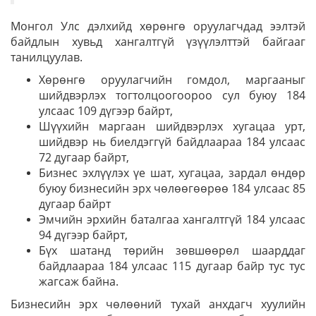
Монгол Улс дэлхийд хөрөнгө оруулагчдад ээлтэй
байдлын хувьд хангалтгүй үзүүлэлттэй байгааг
танилцуулав.
Хөрөнгө оруулагчийн гомдол, маргааныг
шийдвэрлэх тогтолцоогоороо сул буюу 184
улсаас 109 дүгээр байрт,
Шүүхийн маргаан шийдвэрлэх хугацаа урт,
шийдвэр нь биелдэггүй байдлаараа 184 улсаас
72 дугаар байрт,
Бизнес эхлүүлэх үе шат, хугацаа, зардал өндөр
буюу бизнесийн эрх чөлөөгөөрөө 184 улсаас 85
дугаар байрт
Эмчийн эрхийн баталгаа хангалтгүй 184 улсаас
94 дүгээр байрт,
Бүх шатанд төрийн зөвшөөрөл шаарддаг
байдлаараа 184 улсаас 115 дугаар байр тус тус
жагсаж байна.
Бизнесийн эрх чөлөөний тухай анхдагч хуулийн