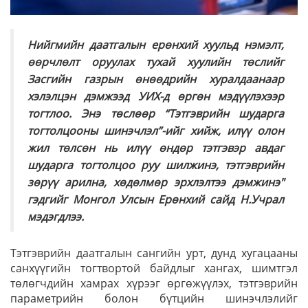
Нийгмийн даатгалын ерөнхий хуульд нэмэлт,
өөрчлөлт оруулах тухай хуулийн төслийг
Засгийн газрын өнөөдрийн хуралдаанаар
хэлэлцэн дэмжээд УИХ-д өргөн мэдүүлэхээр
тогтлоо. Энэ төслөөр “Тэтгэврийн шударга
тогтолцооны шинэчлэл”-ийг хийж, илүү олон
жил төлсөн нь илүү өндөр тэтгэвэр авдаг
шударга тогтолцоо руу шилжинэ, тэтгэврийн
зөрүү арилна, хөдөлмөр эрхлэлтээ дэмжинэ"
гэдгийг Монгол Улсын Ерөнхий сайд Н.Учрал
мэдэгдлээ.
Тэтгэврийн даатгалын сангийн урт, дунд хугацааны
санхүүгийн тогтвортой байдлыг хангах, шимтгэл
төлөгчдийн хамрах хүрээг өргөжүүлэх, тэтгэврийн
параметрийн болон бүтцийн шинэчлэлийг