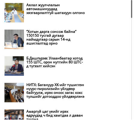
Аялал жуулчлалын
автомашинуудад
хязгаарлалтгүй шатахуун олгоно
“Хотын дарга сонсож байна”
150150 тусгай дугаар
наймдугаар сарын 14-нд
ашиглалтад орно
Б.Дашпүрэв: Улаанбаатар хотод
155 ШТС, орон нутгийн 80 ШТС-
д түгээлт хийсэн
НИТХ: Багануур ХК-ийг түшиглэн
нүүрс-пиролизийн үйлдвэр
байгуулж, ирэх оноос хагас кокс
түлшийг дотооддоо үйлдвэрлэнэ
Амаргүй цаг үеийг ирэх
өдрүүдэд ч бид хамтдаа л даван
туулна