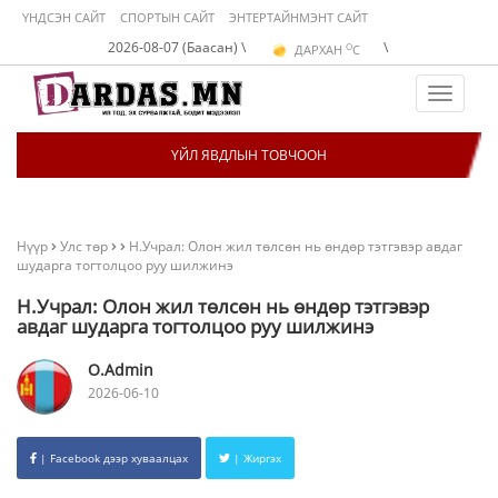
ҮНДСЭН САЙТ
СПОРТЫН САЙТ
ЭНТЕРТАЙНМЭНТ САЙТ
O
2026-08-07 (Баасан) \
\
ДАРХАН
C
O
ЭРДЭНЭТ
C
O
УЛААНБААТАР
C
Toggle
navigat
ҮЙЛ ЯВДЛЫН ТОВЧООН
Нүүр
Улс төр
Н.Учрал: Олон жил төлсөн нь өндөр тэтгэвэр авдаг
шударга тогтолцоо руу шилжинэ
Н.Учрал: Олон жил төлсөн нь өндөр тэтгэвэр
авдаг шударга тогтолцоо руу шилжинэ
O.Admin
2026-06-10
| Facebook дээр хуваалцах
| Жиргэх