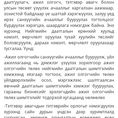
даатгуулагч, ажил олгогч, тэтгэвэр авагч болон
улсын төсөвт үзүүлэх ачааллыг харгалзан аажмаар,
зохистой байдлаар үе шаттай хэрэгжүүлэх, залуу үед
ирэх санхүүгийн ачааллыг бууруулах тогтолцоог
бүрдүүлэх хэрэгцээ, шаардлага нэмэгдэж байна. Энэ
хүрээнд Нийгмийн даатгалын ерөнхий хуульд
нэмэлт, өөрчлөлт оруулах тухай хуулийн төслийг
боловсруулж, дараах нэмэлт, өөрчлөлт оруулахаар
тусгалаа. Үүнд:
-Ажил олгогчийн санхүүгийн ачааллыг бууруулж, үйл
ажиллагаанд нь дэмжлэг үзүүлэх зорилгоор ажил
олгогчийн төлөх нийгмийн даатгалын шимтгэлийн
хэмжээнд хязгаар тогтоох, ажил олгогчийн төлөх
үйлдвэрлэлийн осол, мэргэжлээс шалтгаалсан
өвчний даатгалын шимтгэлийн хэмжээг бууруулах,
гарааны бизнесийг эрхлэгчдийн ажил олгогчийн
төлөх шимтгэлийг тодорхой хугацаанд чөлөөлөх
-Тэтгэвэр авагчдын тэтгэврийн орлогыг нэмэгдүүлэх
хүрээнд сайн дурын үндсэн дээр хуримтлалд
суурилсан, хөрөнгө оруулалтын өгөөжөөр өсөх