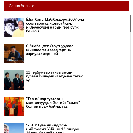
НИТХ-ын төлөөлөгчид COP17
Санал болгох
бага хурлын бэлтгэл ажлын
талаар мэдээлэл сонслоо
Ё.Батбаяр: Ц.Элбэгдорж 2007 онд
осол гаргаад н.Батсайхан,
н.Оюунсүрэн нарын гэрт бүгж
Монгол Улс “COP17”-д “Тал
байсан
хээрийн төлөвлөгөө”-гөө
танилцуулна
С.Бямбацогт: Оюутнуудаас
шинжилгээ аваад гэрт нь
хариулах хэрэгтэй
Нөөцийн махны худалдаа,
борлуулалтыг нээлттэй ил тод
болгоно
33 тэрбумаар тансагласан
гурван гишүүнийг эгүүлэн татах
уу
Бүх шатанд хэмнэлтийн горимд
шилжиж, найр наадам,
зөвлөгөөн, гадаад томилолтыг
хориглолоо
"Тэвнэ"-ээр тусалсан
монголчуудын бэлгийг "тэмээ"
болгон ярьж байна, тэд
Автобензин, дизель түлшний
онцгой албан татварыг тэглэлээ
“УБТЗ” Хувь нийлүүлсэн
нийгэмлэгт УИХ-ын 13 гишүүн
24 хүн, Дэд сайд асан