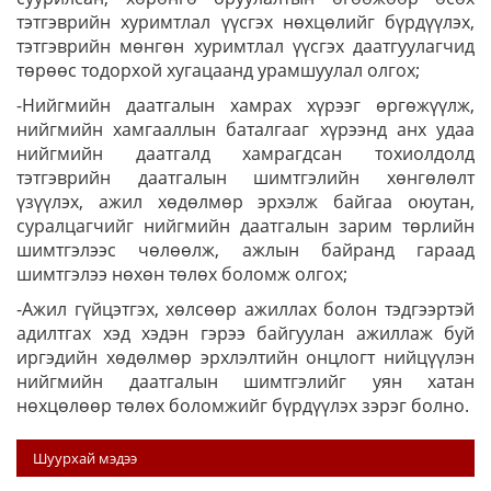
тэтгэврийн хуримтлал үүсгэх нөхцөлийг бүрдүүлэх,
тэтгэврийн мөнгөн хуримтлал үүсгэх даатгуулагчид
төрөөс тодорхой хугацаанд урамшуулал олгох;
-Нийгмийн даатгалын хамрах хүрээг өргөжүүлж,
нийгмийн хамгааллын баталгааг хүрээнд анх удаа
нийгмийн даатгалд хамрагдсан тохиолдолд
тэтгэврийн даатгалын шимтгэлийн хөнгөлөлт
үзүүлэх, ажил хөдөлмөр эрхэлж байгаа оюутан,
суралцагчийг нийгмийн даатгалын зарим төрлийн
шимтгэлээс чөлөөлж, ажлын байранд гараад
шимтгэлээ нөхөн төлөх боломж олгох;
-Ажил гүйцэтгэх, хөлсөөр ажиллах болон тэдгээртэй
адилтгах хэд хэдэн гэрээ байгуулан ажиллаж буй
иргэдийн хөдөлмөр эрхлэлтийн онцлогт нийцүүлэн
нийгмийн даатгалын шимтгэлийг уян хатан
нөхцөлөөр төлөх боломжийг бүрдүүлэх зэрэг болно.
Шуурхай мэдээ