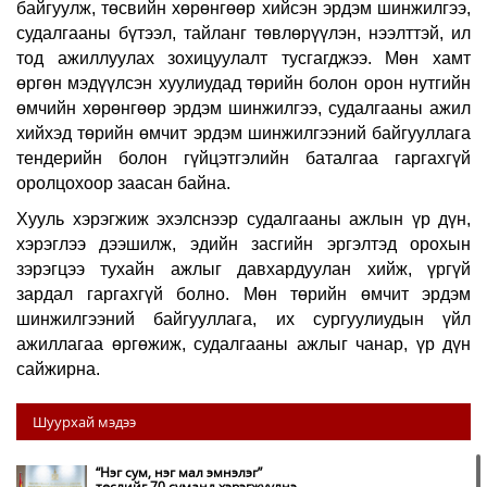
байгуулж, төсвийн хөрөнгөөр хийсэн эрдэм шинжилгээ,
судалгааны бүтээл, тайланг төвлөрүүлэн, нээлттэй, ил
тод ажиллуулах зохицуулалт тусгагджээ. Мөн хамт
өргөн мэдүүлсэн хуулиудад төрийн болон орон нутгийн
өмчийн хөрөнгөөр эрдэм шинжилгээ, судалгааны ажил
хийхэд төрийн өмчит эрдэм шинжилгээний байгууллага
тендерийн болон гүйцэтгэлийн баталгаа гаргахгүй
оролцохоор заасан байна.
Хууль хэрэгжиж эхэлснээр судалгааны ажлын үр дүн,
хэрэглээ дээшилж, эдийн засгийн эргэлтэд орохын
зэрэгцээ тухайн ажлыг давхардуулан хийж, үргүй
зардал гаргахгүй болно. Мөн төрийн өмчит эрдэм
шинжилгээний байгууллага, их сургуулиудын үйл
ажиллагаа өргөжиж, судалгааны ажлыг чанар, үр дүн
сайжирна.
Шуурхай мэдээ
“Нэг сум, нэг мал эмнэлэг”
төслийг 70 суманд хэрэгжүүлнэ