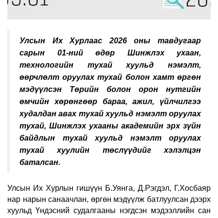
Улсын Их Хурлаас 2026 оны тавдугаар
сарын 01-ний өдөр Шинжлэх ухаан,
технологийн тухай хуульд нэмэлт,
өөрчлөлт оруулах тухай болон хамт өргөн
мэдүүлсэн Төрийн болон орон нутгийн
өмчийн хөрөнгөөр бараа, ажил, үйлчилгээ
худалдан авах тухай хуульд нэмэлт оруулах
тухай, Шинжлэх ухааны академийн эрх зүйн
байдлын тухай хуульд нэмэлт оруулах
тухай хуулийн төслүүдийг хэлэлцэн
баталсан.
Улсын Их Хурлын гишүүн Б.Уянга, Д.Рэгдэл, Г.Хосбаяр
нар нарын санаачлан, өргөн мэдүүлж батлуулсан дээрх
хуульд Үндэсний судалгааны нэгдсэн мэдээллийн сан