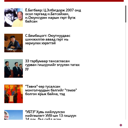
байгуулж, ирэх оноос хагас кокс
түлшийг дотооддоо үйлдвэрлэнэ
Ё.Батбаяр: Ц.Элбэгдорж 2007 онд
осол гаргаад н.Батсайхан,
н.Оюунсүрэн нарын гэрт бүгж
Амаргүй цаг үеийг ирэх
байсан
өдрүүдэд ч бид хамтдаа л даван
туулна
С.Бямбацогт: Оюутнуудаас
шинжилгээ аваад гэрт нь
хариулах хэрэгтэй
НИТХ-ын төлөөлөгчид COP17
бага хурлын бэлтгэл ажлын
талаар мэдээлэл сонслоо
33 тэрбумаар тансагласан
гурван гишүүнийг эгүүлэн татах
уу
Монгол Улс “COP17”-д “Тал
хээрийн төлөвлөгөө”-гөө
танилцуулна
"Тэвнэ"-ээр тусалсан
монголчуудын бэлгийг "тэмээ"
болгон ярьж байна, тэд
Нөөцийн махны худалдаа,
борлуулалтыг нээлттэй ил тод
болгоно
“УБТЗ” Хувь нийлүүлсэн
нийгэмлэгт УИХ-ын 13 гишүүн
24 хүн, Дэд сайд асан
Бүх шатанд хэмнэлтийн горимд
Б.Цогтгэрэл 10 хүн “шахжээ”
шилжиж, найр наадам,