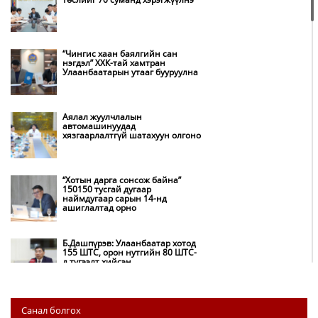
“Чингис хаан баялгийн сан
нэгдэл” ХХК-тай хамтран
Улаанбаатарын утааг бууруулна
Аялал жуулчлалын
автомашинуудад
хязгаарлалтгүй шатахуун олгоно
“Хотын дарга сонсож байна”
150150 тусгай дугаар
наймдугаар сарын 14-нд
ашиглалтад орно
Б.Дашпүрэв: Улаанбаатар хотод
155 ШТС, орон нутгийн 80 ШТС-
д түгээлт хийсэн
НИТХ: Багануур ХК-ийг түшиглэн
Санал болгох
нүүрс-пиролизийн үйлдвэр