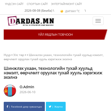
ҮНДСЭН САЙТ
СПОРТЫН САЙТ
ЭНТЕРТАЙНМЭНТ САЙТ
O
2026-08-08 (Бямба) \
\
ДАРХАН
C
O
ЭРДЭНЭТ
C
O
УЛААНБААТАР
C
Toggle
navigat
ҮЙЛ ЯВДЛЫН ТОВЧООН
Нүүр
Улс төр
Шинжлэх ухаан, технологийн тухай хуульд нэмэлт,
өөрчлөлт оруулах тухай хууль хэрэгжиж эхэлнэ
Шинжлэх ухаан, технологийн тухай хуульд
нэмэлт, өөрчлөлт оруулах тухай хууль хэрэгжиж
эхэлнэ
O.Admin
2026-06-10
| Facebook дээр хуваалцах
| Жиргэх