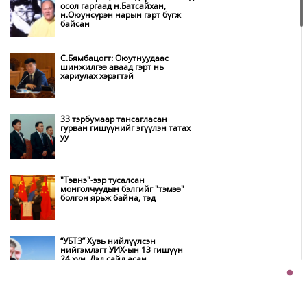
осол гаргаад н.Батсайхан,
н.Оюунсүрэн нарын гэрт бүгж
Амаргүй цаг үеийг ирэх
байсан
өдрүүдэд ч бид хамтдаа л даван
туулна
С.Бямбацогт: Оюутнуудаас
шинжилгээ аваад гэрт нь
хариулах хэрэгтэй
НИТХ-ын төлөөлөгчид COP17
бага хурлын бэлтгэл ажлын
талаар мэдээлэл сонслоо
33 тэрбумаар тансагласан
гурван гишүүнийг эгүүлэн татах
уу
Монгол Улс “COP17”-д “Тал
хээрийн төлөвлөгөө”-гөө
танилцуулна
"Тэвнэ"-ээр тусалсан
монголчуудын бэлгийг "тэмээ"
болгон ярьж байна, тэд
Нөөцийн махны худалдаа,
борлуулалтыг нээлттэй ил тод
болгоно
“УБТЗ” Хувь нийлүүлсэн
нийгэмлэгт УИХ-ын 13 гишүүн
24 хүн, Дэд сайд асан
Бүх шатанд хэмнэлтийн горимд
Б.Цогтгэрэл 10 хүн “шахжээ”
шилжиж, найр наадам,
зөвлөгөөн, гадаад томилолтыг
хориглолоо
Хэчнээн “согтуу” залуус амиа