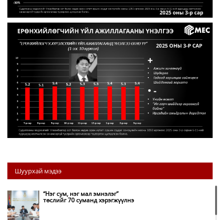
Шуурхай мэдээ
“Нэг сум, нэг мал эмнэлэг”
төслийг 70 суманд хэрэгжүүлнэ