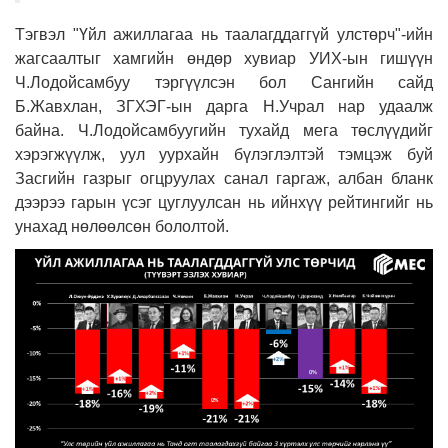
Тэгвэл "Үйл ажиллагаа нь таалагддаггүй улстөрч"-ийн
жагсаалтыг хамгийн өндөр хувиар УИХ-ын гишүүн
Ч.Лодойсамбуу тэргүүлсэн бол Сангийн сайд
Б.Жавхлан, ЗГХЭГ-ын дарга Н.Учрал нар удаалж
байна. Ч.Лодойсамбуугийн тухайд мега төслүүдийг
хэрэгжүүлж, уул уурхайн бүлэглэлтэй тэмцэж буй
Засгийн газрыг огцруулах санал гаргаж, албан бланк
дээрээ гарын үсэг цуглуулсан нь ийнхүү рейтингийг нь
унахад нөлөөлсөн бололтой.