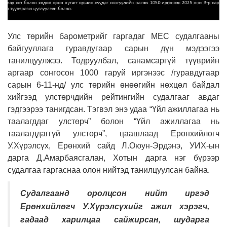
Улс төрийн барометрийг гаргадаг
M
ЕС судалгааны
байгууллага гуравдугаар сарын дүн мэдээгээ
танилцуулжээ. Тодруулбал, санамсаргүй түүврийн
аргаар сонгосон 1000 гаруй иргэнээс /гуравдугаар
сарын 6-11-нд/ улс төрийн өнөөгийн нөхцөл байдал
хийгээд улстөрчдийн рейтингийн судалгааг авдаг
гэдгээрээ танигдсан. Тэгвэл энэ удаа “Үйл ажиллагаа нь
таалагддаг улстөрч” болон “Үйл ажиллагаа нь
таалагддаггүй улстөрч”, цаашлаад Ерөнхийлөгч
У.Хүрэлсүх, Ерөнхий сайд Л.Оюун-Эрдэнэ, УИХ-ын
дарга Д.Амарбаясгалан, Хотын дарга нэг бүрээр
судалгаа гаргаснаа олон нийтэд танилцуулсан байна.
Судалгаанд оролцсон нийт иргэд
Ерөнхийлөгч У.Хүрэлсүхийг ажил хэрэгч,
гадаад харилцаа сайжирсан, шударга