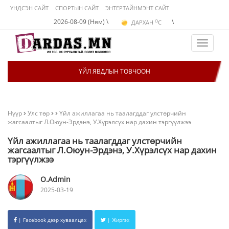
ҮНДСЭН САЙТ
СПОРТЫН САЙТ
ЭНТЕРТАЙНМЭНТ САЙТ
O
2026-08-09 (Ням) \
\
ДАРХАН
C
O
ЭРДЭНЭТ
C
O
УЛААНБААТАР
C
Toggle
navigat
ҮЙЛ ЯВДЛЫН ТОВЧООН
Нүүр
Улс төр
Үйл ажиллагаа нь таалагддаг улстөрчийн
жагсаалтыг Л.Оюун-Эрдэнэ, У.Хүрэлсүх нар дахин тэргүүлжээ
Үйл ажиллагаа нь таалагддаг улстөрчийн
жагсаалтыг Л.Оюун-Эрдэнэ, У.Хүрэлсүх нар дахин
тэргүүлжээ
O.Admin
2025-03-19
| Facebook дээр хуваалцах
| Жиргэх