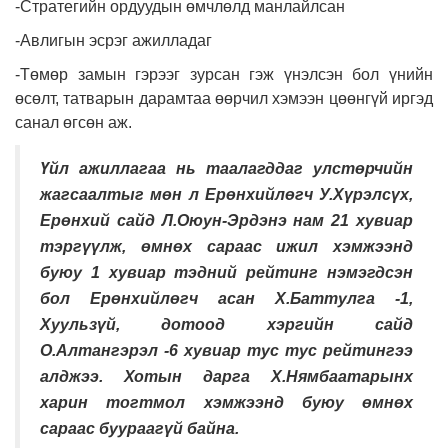
-Стратегийн ордуудын өмчлөлд манлайлсан
-Авлигын эсрэг ажилладаг
-Төмөр замын гэрээг зурсан гэж үнэлсэн бол үнийн
өсөлт, татварын дарамтаа өөрчил хэмээн цөөнгүй иргэд
санал өгсөн аж.
Үйл ажиллагаа нь таалагддаг улстөрчийн
жагсаалтыг мөн л Ерөнхийлөгч У.Хүрэлсүх,
Ерөнхий сайд Л.Оюун-Эрдэнэ нам 21 хувиар
тэргүүлж, өмнөх сараас ижил хэмжээнд
буюу 1 хувиар тэдний рейтинг нэмэгдсэн
бол Ерөнхийлөгч асан Х.Баттулга -1,
Хуульзүй, дотоод хэргийн сайд
О.Алтангэрэл -6 хувиар тус тус рейтингээ
алджээ. Хотын дарга Х.Нямбаатарынх
харин тогтмол хэмжээнд буюу өмнөх
сараас буураагүй байна.