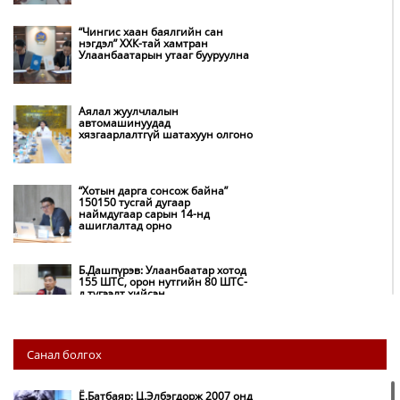
“Чингис хаан баялгийн сан
нэгдэл” ХХК-тай хамтран
Улаанбаатарын утааг бууруулна
Аялал жуулчлалын
автомашинуудад
хязгаарлалтгүй шатахуун олгоно
“Хотын дарга сонсож байна”
150150 тусгай дугаар
наймдугаар сарын 14-нд
ашиглалтад орно
Б.Дашпүрэв: Улаанбаатар хотод
155 ШТС, орон нутгийн 80 ШТС-
д түгээлт хийсэн
НИТХ: Багануур ХК-ийг түшиглэн
Санал болгох
нүүрс-пиролизийн үйлдвэр
байгуулж, ирэх оноос хагас кокс
түлшийг дотооддоо үйлдвэрлэнэ
Ё.Батбаяр: Ц.Элбэгдорж 2007 онд