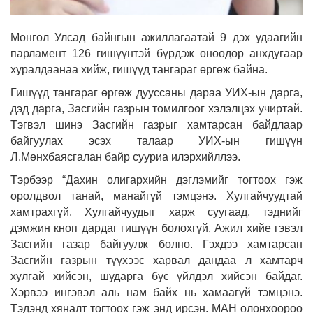
Монгол Улсад байнгын ажиллагаатай 9 дэх удаагийн
парламент 126 гишүүнтэй бүрдэж
өнөөдөр анхдугаар
хуралдаанаа хийж, гишүүд тангараг өргөж байна.
Гишүүд тангараг өргөж дууссаны дараа УИХ-ын дарга,
дэд дарга, Засгийн газрын томилгоог хэлэлцэх учиртай.
Тэгвэл шинэ Засгийн газрыг хамтарсан байдлаар
байгуулах эсэх талаар УИХ-ын гишүүн
Л.Мөнхбаясгалан байр сууриа илэрхийллээ.
Тэрбээр “Дахин олигархийн дэглэмийг тогтоох гэж
оролдвол танай, манайгүй тэмцэнэ. Хулгайчуудтай
хамтрахгүй. Хулгайчуудыг харж суугаад, тэднийг
дэмжин кноп дардаг гишүүн болохгүй. Ажил хийе гэвэл
Засгийн газар байгуулж болно. Гэхдээ хамтарсан
Засгийн газрын түүхээс харвал дандаа л хамтарч
хулгай хийсэн, шударга бус үйлдэл хийсэн байдаг.
Хэрвээ ингэвэл аль нам байх нь хамаагүй тэмцэнэ.
Тэдэнд хяналт тогтоох гэж энд ирсэн. МАН олонхоороо