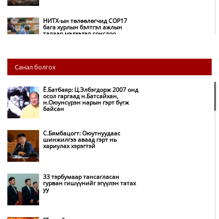
НИТХ-ын төлөөлөгчид COP17
бага хурлын бэлтгэл ажлын
талаар мэдээлэл сонслоо
Монгол Улс “COP17”-д “Тал
Санал болгох
хээрийн төлөвлөгөө”-гөө
танилцуулна
Ё.Батбаяр: Ц.Элбэгдорж 2007 онд
осол гаргаад н.Батсайхан,
н.Оюунсүрэн нарын гэрт бүгж
Нөөцийн махны худалдаа,
байсан
борлуулалтыг нээлттэй ил тод
болгоно
С.Бямбацогт: Оюутнуудаас
шинжилгээ аваад гэрт нь
хариулах хэрэгтэй
Бүх шатанд хэмнэлтийн горимд
шилжиж, найр наадам,
зөвлөгөөн, гадаад томилолтыг
хориглолоо
33 тэрбумаар тансагласан
гурван гишүүнийг эгүүлэн татах
уу
Автобензин, дизель түлшний
онцгой албан татварыг тэглэлээ