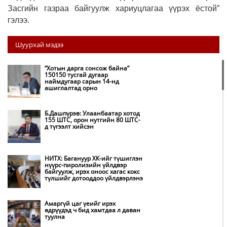
Засгийн газраа байгуулж хариуцлагаа үүрэх ёстой”
гэлээ.
Шуурхай мэдээ
“Хотын дарга сонсож байна”
150150 тусгай дугаар
наймдугаар сарын 14-нд
ашиглалтад орно
Б.Дашпүрэв: Улаанбаатар хотод
155 ШТС, орон нутгийн 80 ШТС-
д түгээлт хийсэн
НИТХ: Багануур ХК-ийг түшиглэн
нүүрс-пиролизийн үйлдвэр
байгуулж, ирэх оноос хагас кокс
түлшийг дотооддоо үйлдвэрлэнэ
Амаргүй цаг үеийг ирэх
өдрүүдэд ч бид хамтдаа л даван
туулна