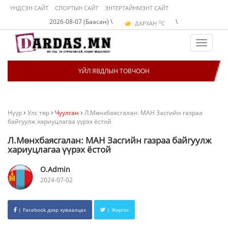
ҮНДСЭН САЙТ
СПОРТЫН САЙТ
ЭНТЕРТАЙНМЭНТ САЙТ
O
УЛААНБААТАР
C
O
2026-08-07 (Баасан) \
\
ДАРХАН
C
O
ЭРДЭНЭТ
C
O
УЛААНБААТАР
C
Toggle
navigat
ҮЙЛ ЯВДЛЫН ТОВЧООН
Нүүр
Улс төр
Чуулган
Л.Мөнхбаясгалан: МАН Засгийн газраа
байгуулж хариуцлагаа үүрэх ёстой
Л.Мөнхбаясгалан: МАН Засгийн газраа байгуулж
хариуцлагаа үүрэх ёстой
O.Admin
2024-07-02
| Facebook дээр хуваалцах
| Жиргэх