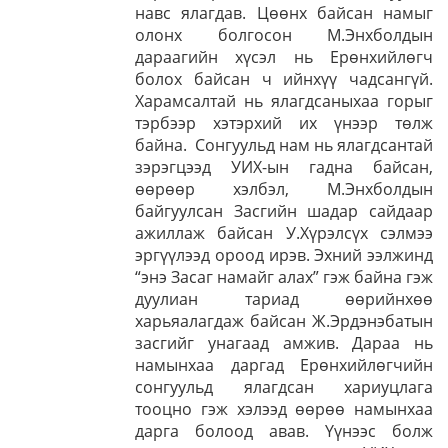
навс ялагдав. Цөөнх байсан намыг
олонх болгосон М.Энхболдын
дараагийн хүсэл нь Ерөнхийлөгч
болох байсан ч ийнхүү чадсангүй.
Харамсалтай нь ялагдсаныхаа горыг
тэрбээр хэтэрхий их үнээр төлж
байна. Сонгуульд нам нь ялагдсантай
зэрэгцээд УИХ-ын гадна байсан,
өөрөөр хэлбэл, М.Энхболдын
байгуулсан Засгийн шадар сайдаар
ажиллаж байсан У.Хүрэлсүх сэлмээ
эргүүлээд ороод ирэв. Эхний ээлжинд
“энэ Засаг намайг алах” гэж байна гэж
дуулиан тариад өөрийнхөө
харьяалагдаж байсан Ж.Эрдэнэбатын
засгийг унагаад амжив. Дараа нь
намынхаа даргад Ерөнхийлөгчийн
сонгуульд ялагдсан хариуцлага
тооцно гэж хэлээд өөрөө намынхаа
дарга болоод авав. Үүнээс болж