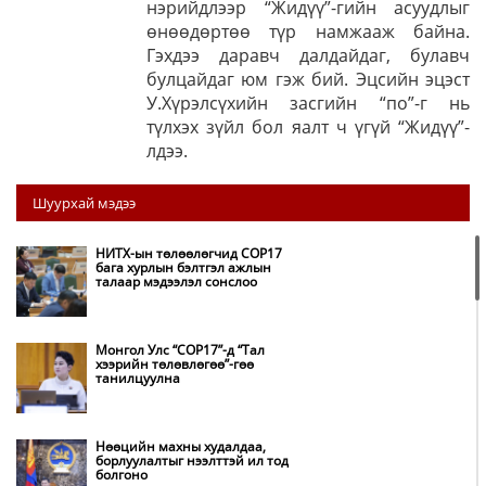
нэрийдлээр “Жидүү”-гийн асуудлыг
өнөөдөртөө түр намжааж байна.
Гэхдээ даравч далдайдаг, булавч
булцайдаг юм гэж бий. Эцсийн эцэст
У.Хүрэлсүхийн засгийн “по”-г нь
түлхэх зүйл бол яалт ч үгүй “Жидүү”-
лдээ.
Шуурхай мэдээ
НИТХ-ын төлөөлөгчид COP17
бага хурлын бэлтгэл ажлын
талаар мэдээлэл сонслоо
Монгол Улс “COP17”-д “Тал
хээрийн төлөвлөгөө”-гөө
танилцуулна
Нөөцийн махны худалдаа,
борлуулалтыг нээлттэй ил тод
болгоно