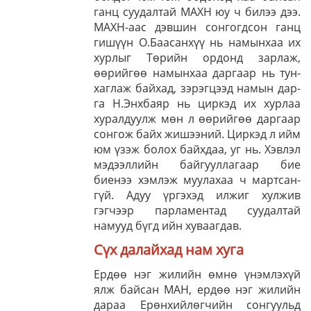
ганц суудалтай МАХН юу ч билээ дээ.
МАХН-аас дэвшин сон­гогд­сон ганц
гишүүн О.Баасанхүү нь намынхаа их
хурлыг Төрийн ордонд зарлаж,
өөрийгөө намын­хаа даргаар нь тун­
хаг­лаж байхад, зэрэг­цээд намын дар­
га Н.Энхбаяр нь цир­кэд их хурлаа
хурал­дуулж мөн л өөрийгөө дар­гаар
сонгож байх жишээний. Цир­кэд л ийм
юм үзэж болох байхдаа, уг нь. Хэвлэл
мэ­дээл­лийн байгуул­ла­гаар бие
биенээ хэмлэж муу­лахаа ч март­сан­
гүй. Адуу үр­гэ­хэд илжиг хул­жив
гэгчээр пар­ла­мен­тад суудалтай
намууд бүгд ийн хуваагдав.
Сүх далайхад нам хуга
Ердөө нэг жилийн өмнө үнэмлэхүй
ялж байсан МАН, ердөө нэг жилийн
дараа Ерөнхийлөгчийн сонгуульд