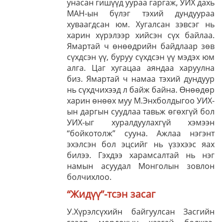
унасан гишүүд уураа гаргаж, УИХ дахь
МАН-ын бүлэг тэхий дундуураа
хуваагдсан юм. Хугалсан зэвсэг нь
харин хүрэлээр хийсэн сүх байлаа.
Ямартай ч өнөөдрийн байдлаар зөв
сүхдсэн үү, буруу сүхдсэн үү мэдэх юм
алга. Цаг хугацаа аяндаа харуулна
биз. Ямартай ч намаа тэхий дундуур
нь сүхдчихээд л байж байна. Өнөөдөр
харин өнөөх муу М.Энхболдыгоо УИХ-
ын даргын суудлаа тавьж өгөхгүй бол
УИХ-ыг хуралдуулахгүй хэмээн
“бойкотолж” сууна. Ажлаа нэгэнт
эхэлсэн бол эцсийг нь үзэхээс яах
билээ. Гэхдээ харамсалтай нь нэг
намын асуудал Монголын зовлон
болчихлоо.
“Жидүү”-тсэн засаг
У.Хүрэлсүхийн байгуулсан Засгийн