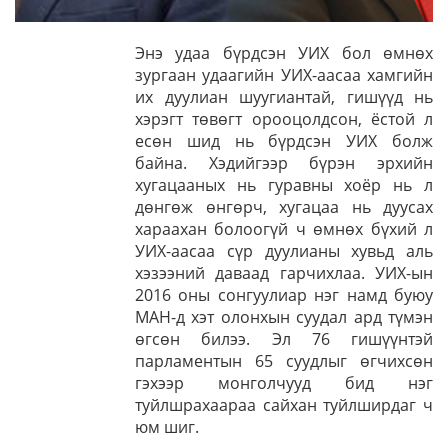
Энэ удаа бүрдсэн УИХ бол өмнөх
зургаан удаагийн УИХ-аасаа хамгийн
их дуулиан шуугиантай, гишүүд нь
хэрэгт төвөгт орооцолдсон, ёстой л
есөн шид нь бүрдсэн УИХ болж
байна. Хэдийгээр бүрэн эрхийн
хугацааных нь гуравны хоёр нь л
дөнгөж өнгөрч, хугацаа нь дуусах
хараахан болоогүй ч өмнөх бүхий л
УИХ-аасаа сүр дуулианы хувьд аль
хэзээний даваад гарчихлаа. УИХ-ын
2016 оны сонгуулиар нэг намд буюу
МАН-д хэт олонхын суудал ард түмэн
өгсөн билээ. Эл 76 гишүүнтэй
парламентын 65 суудлыг өгчихсөн
гэхээр монголчууд бид нэг
туйлшрахаараа сайхан туйлширдаг ч
юм шиг.