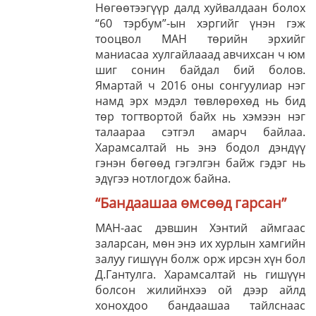
Нөгөөтээгүүр далд хуйвалдаан болох
“60 тэрбум”-ын хэргийг үнэн гэж
тооцвол МАН төрийн эрхийг
маниасаа хулгайлааад авчихсан ч юм
шиг сонин байдал бий болов.
Ямартай ч 2016 оны сонгуулиар нэг
намд эрх мэдэл төвлөрөхөд нь бид
төр тогтвортой байх нь хэмээн нэг
талаараа сэтгэл амарч байлаа.
Харамсалтай нь энэ бодол дэндүү
гэнэн бөгөөд гэгэлгэн байж гэдэг нь
эдүгээ нотлогдож байна.
“Бандаашаа өмсөөд гарсан”
МАН-аас дэвшин Хэнтий аймгаас
заларсан, мөн энэ их хурлын хамгийн
залуу гишүүн болж орж ирсэн хүн бол
Д.Гантулга. Харамсалтай нь гишүүн
болсон жилийнхээ ой дээр айлд
хонохдоо бандаашаа тайлснаас