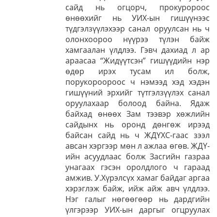
сайд нь огцорч, прокуророос
өнөөхийг нь УИХ-ын гишүүнээс
түдгэлзүүлэхээр санал оруулсан нь ч
олонхоороо нүүрээ түлэн байж
хамгаалан үлдлээ. Гэвч дахиад л ар
араасаа “Жидүүтсэн” гишүүдийн нэр
өдөр ирэх тусам ил болж,
порукороороос ч нэмээд хэд хэдэн
гишүүний эрхийг түтгэлзүүлэх санал
оруулахаар болоод байна. Ядаж
байхад өнөөх Зам тээвэр хөжлийн
сайдынх нь оронд дөнгөж ирээд
байсан сайд нь ч ЖДҮХС-гаас зээл
авсан хэргээр мөн л ажлаа өгөв. ЖДҮ-
ийн асуудлаас болж Засгийн газраа
унагаах гэсэн оролдлого ч гараад
амжив. У.Хүрэлсүх хамаг байдаг аргаа
хэрэглэж байж, ийж айж авч үлдлээ.
Нэг галыг нөгөөгөөр нь дардгийн
үлгэрээр УИХ-ын даргыг огцруулах