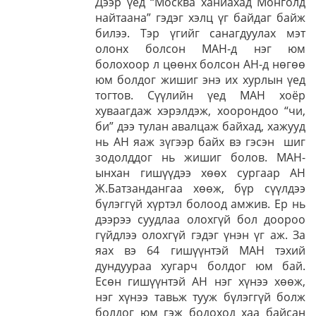
Дээр үед “Москва ханиахад Монголд
найтаана” гэдэг хэлц үг байдаг байж
билээ. Тэр үгийг санагдуулах мэт
олонх болсон МАН-д нэг юм
болохоор л цөөнх болсон АН-д нөгөө
юм болдог жишиг энэ их хурлын үед
тогтов. Сүүлийн үед МАН хоёр
хуваагдаж хэрэлдэж, хоорондоо “чи,
би” дээ тулан авалцаж байхад, хажууд
нь АН яаж зүгээр байх вэ гэсэн шиг
зодолддог нь жишиг болов. МАН-
ынхан гишүүдээ хөөх сургаар АН
Ж.Батзандангаа хөөж, бүр сүүлдээ
бүлэггүй хүртэл болоод амжив. Ер нь
дээрээ суудлаа олохгүй бол доороо
гүйдлээ олохгүй гэдэг үнэн үг аж. За
яах вэ 64 гишүүнтэй МАН тэхий
дундуураа хугарч болдог юм бай.
Есөн гишүүнтэй АН нэг хүнээ хөөж,
нэг хүнээ тавьж тууж бүлэггүй болж
болдог юм гэж бодоход хаа байсан