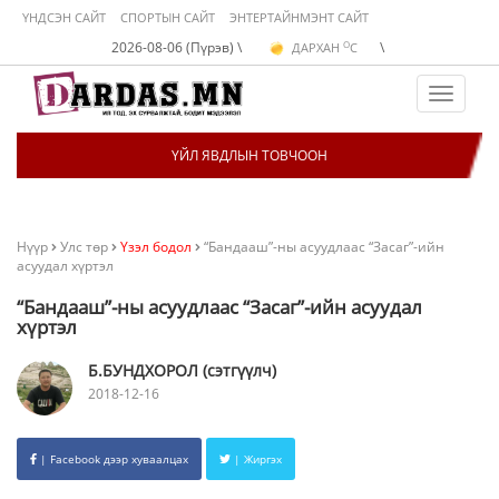
ҮНДСЭН САЙТ
СПОРТЫН САЙТ
ЭНТЕРТАЙНМЭНТ САЙТ
O
2026-08-06 (Пүрэв) \
\
ДАРХАН
C
O
ЭРДЭНЭТ
C
O
УЛААНБААТАР
C
Toggle
navigat
ҮЙЛ ЯВДЛЫН ТОВЧООН
Нүүр
Улс төр
Үзэл бодол
“Бандааш”-ны асуудлаас “Засаг”-ийн
асуудал хүртэл
“Бандааш”-ны асуудлаас “Засаг”-ийн асуудал
хүртэл
Б.БУНДХОРОЛ (сэтгүүлч)
2018-12-16
| Facebook дээр хуваалцах
| Жиргэх