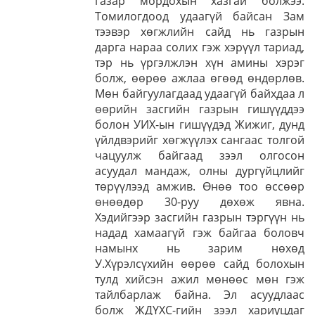
газар мордохын хазгай болжээ.
Томилогдоод удаагүй байсан Зам
тээвэр хөгжлийн сайд нь газрын
дарга нараа солих гэж хэрүүл тариад,
тэр нь үргэлжлэн хүн амины хэрэг
болж, өөрөө ажлаа өгөөд өндөрлөв.
Мөн байгуулагдаад удаагүй байхдаа л
өөрийн засгийн газрын гишүүддээ
болон УИХ-ын гишүүдэд Жижиг, дунд
үйлдвэрийг хөгжүүлэх сангаас толгой
чацуулж байгаад зээл олгосон
асуудал мандаж, олны дургүйцлийг
төрүүлээд амжив. Өнөө тоо өссөөр
өнөөдөр 30-руу дөхөж явна.
Хэдийгээр засгийн газрын тэргүүн нь
надад хамаагүй гэж байгаа боловч
намынх нь зарим нөхөд
У.Хүрэлсүхийн өөрөө сайд болохын
тулд хийсэн ажил мөнөөс мөн гэж
тайлбарлаж байна. Эл асуудлаас
болж ЖДҮХС-гийн зээл хариуцдаг