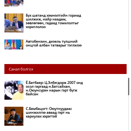
Бүх шатанд хэмнэлтийн горимд
шилжиж, найр наадам,
зөвлөгөөн, гадаад томилолтыг
хориглолоо
Автобензин, дизель түлшний
онцгой албан татварыг тэглэлээ
Хэт халуун өдрүүд үргэлжлэх
Санал болгох
учраас наршихгүй байхыг
зөвлөв
Ё.Батбаяр: Ц.Элбэгдорж 2007 онд
осол гаргаад н.Батсайхан,
н.Оюунсүрэн нарын гэрт бүгж
COP17 хурлын бэлтгэл ажил 90
байсан
хувийн гүйцэтгэлтэй байна
С.Бямбацогт: Оюутнуудаас
шинжилгээ аваад гэрт нь
хариулах хэрэгтэй
Б.Пүрэвдагва: Намайг хотын
даргаар ажиллаж байгаа цаг
хугацаанд байшин баригдахгүй
гэдгийг албан ёсоор мэдэгдье