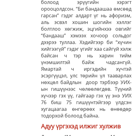
болоод эрүүгийн хэрэгт
орооцолдсон. “Би бандаашаа өмсөөд
гарсан” гэдэг алдарт үг нь афоризм,
аль эсвэл хошин шогийн хэллэг
болтлоо хөгжиж, эцгийнхээ овгийг
“бандааш” хэмээх хочоор сольдог
дээрээ туллаа. Хэдийгээр би “хүчин
хийгээгүй” гэдэг үгийг хаа сайгүй хэлж
байсан ч тэр нь харин тийм
үнэмшилтэй байж чадсангүй.
Ямартай ч иргэдийн хүчтэй
эсэргүүцэл, улс төрийн үл тааварлах
нөхцөл байдлын доор тэрбээр УИХ-
ын гишүүнээс чөлөөлөгдөв. Түүний
хүчээр гэх үү, гайгаар гэх үү энэ УИХ
76 биш 75 гишүүнтэйгээр үлдсэн
хугацаагаа өнгөрөөх нь өнөөдөр
тодорхой болоод байна.
Адуу үргэхэд илжиг хулжив