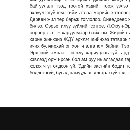
байгуулалт гээд тоотой хэдийг тоож үзлээ
эхлүүлээгүй юм. Тийм атлаа мөрийн хөтөлбөр
Дөрвөн жил төр барьж тоглолоо. Өнөөдрөөс х
билээ. Сэрье, илүү зүйлийг сэтгэе, Л.Оюун-
өөрөөр сэтгэж харуулмаар байх юм. Жирийн и
харин жинхэнэ ЖДҮ эрхлэгчдийнхээ татварыг 
ичих булчирхай огтхон ч алга юм байна. Тэр
Эрдэний амнаас энэхүү хариуцлагагүй, ард
хэвлээд орж ирсэн бол ам руу нь алгадаад га
хэлэх ч үг олдсонгүй. Эдийн засгийн бодит 
бодлогогүй, бусад намуудаас ялгарахгүй гэдг