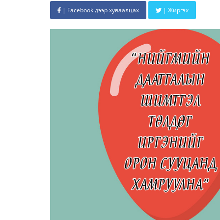
| Facebook дээр хуваалцах
| Жиргэх