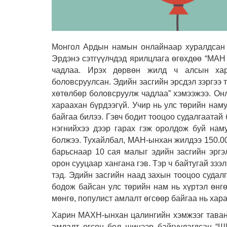
Монгол Ардын намын онлайнаар хуралдсан 
Эрдэнэ сэтгүүлчдэд ярилцлага өгөхдөө “МАН
чадлаа. Ирэх дөрвөн жилд ч алсын хара
боловсруулсан. Эдийн засгийн эрсдэл зэргээ
хөтөлбөр боловсруулж чадлаа” хэмээжээ. Он
хараахан бүрдээгүй.
Учир нь улс төрийн наму
байгаа билээ. Гэвч бодит тооцоо судалгаатай 
нэгнийхээ дээр гарах гэж оролдож буй нам
болжээ. Тухайлбал, МАН-ынхан жилдээ 150.0
барьснаар 10 сая малыг эдийн засгийн эргэл
орон сууцаар хангана гэв. Тэр ч байтугай зээл
тэд.
Эдийн засгийн наад захын тооцоо судалг
бодож байсан улс төрийн нам нь хүртэл өнг
мөнгө, популист амлалт өгсөөр байгаа нь хар
Харин МАХН-ынхан цалингийн хэмжээг таван с
амлалт өгсөн бол шинээр байгуулагдсан “Ш