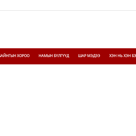
БАЙНГЫН ХОРОО
НАМЫН БҮЛГҮҮД
ШАР МЭДЭЭ
ХЭН НЬ ХЭН Б