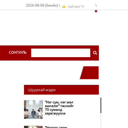
O
2026-08-08 (Бямба) \
\
ДАРХАН
C
O
ЭРДЭНЭТ
C
O
УЛААНБААТАР
C
Э
СОНГУУЛЬ
Шуурхай мэдээ
“Нэг сум, нэг мал
эмнэлэг” төслийг
70 суманд
хэрэгжүүлнэ
“Чингис хаан