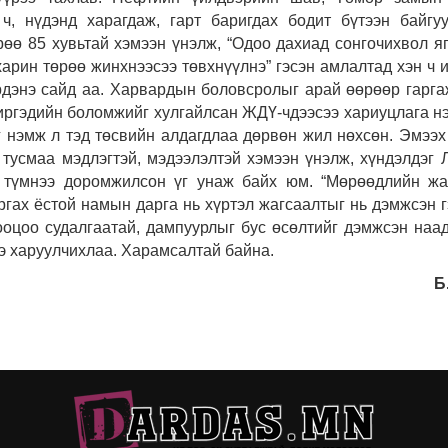
 ч, нүдэнд харагдаж, гарт баригдах бодит бүтээн байгу
өө 85 хувьтай хэмээн үнэлж, “Одоо дахиад сонгочихвол яг
арин төрөө жинхнээсээ төвхнүүлнэ” гэсэн амлалтад хэн ч и
Эрдэнэ сайд аа. Харвардын боловсролыг арай өөрөөр гарга
ргэдийн боломжийг хулгайлсан ЖДҮ-чдээсээ хариуцлага нэ
нэмж л тэд төсвийн алдагдлаа дөрвөн жил нөхсөн. Эмээх 
 тусмаа мэдлэгтэй, мэдээлэлтэй хэмээн үнэлж, хүндэлдэг 
 түмнээ доромжилсон үг унаж байх юм. “Мөрөөдлийн жа
ргах ёстой намын дарга нь хүртэл жагсаалтыг нь дэмжсэн г
тооцоо судалгаатай, дампуурлыг бус өсөлтийг дэмжсэн наа
ээ харуулчихлаа. Харамсалтай байна.
Б