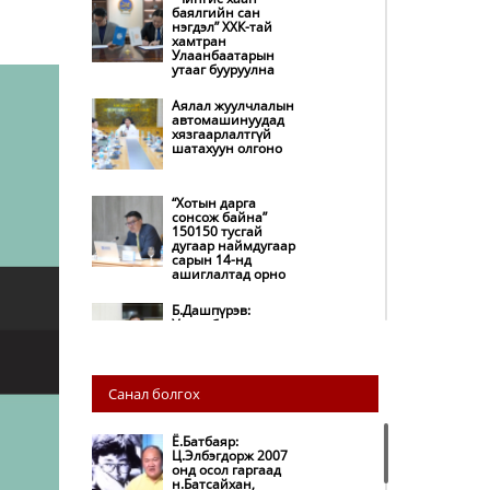
баялгийн сан
нэгдэл” ХХК-тай
хамтран
Улаанбаатарын
утааг бууруулна
Аялал жуулчлалын
автомашинуудад
хязгаарлалтгүй
шатахуун олгоно
“Хотын дарга
сонсож байна”
150150 тусгай
дугаар наймдугаар
сарын 14-нд
ашиглалтад орно
Б.Дашпүрэв:
Улаанбаатар хотод
155 ШТС, орон
нутгийн 80 ШТС-д
түгээлт хийсэн
Санал болгох
НИТХ: Багануур ХК-
ийг түшиглэн
нүүрс-пиролизийн
Ё.Батбаяр:
үйлдвэр байгуулж,
Ц.Элбэгдорж 2007
ирэх оноос хагас
онд осол гаргаад
кокс түлшийг
н.Батсайхан,