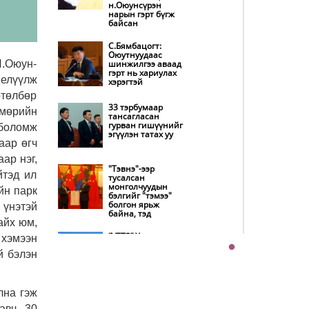
дотооддоо
н.Оюунсүрэн
үйлдвэрлэнэ
нарын гэрт бүгж
байсан
Амаргүй цаг үеийг
ирэх өдрүүдэд ч
С.Бямбацогт:
бид хамтдаа л
Оюутнуудаас
даван туулна
Л.Оюун-
шинжилгээ аваад
гэрт нь хариулах
иелүүлж
хэрэгтэй
НИТХ-ын
төлбөр
төлөөлөгчид
33 тэрбумаар
 мөрийн
COP17 бага хурлын
тансагласан
бэлтгэл ажлын
гурван гишүүнийг
 боломж
талаар мэдээлэл
эгүүлэн татах уу
сонслоо
аар өгч
ар нэг,
Монгол Улс
"Тэвнэ"-ээр
“COP17”-д “Тал
йтэд ил
тусалсан
хээрийн
монголчуудын
төлөвлөгөө”-гөө
йн парк
бэлгийг "тэмээ"
танилцуулна
болгон ярьж
 үнэтэй
байна, тэд
байх юм,
Нөөцийн махны
худалдаа,
“УБТЗ” Хувь
 хэмээн
борлуулалтыг
нийлүүлсэн
нээлттэй ил тод
й бэлэн
нийгэмлэгт УИХ-
болгоно
ын 13 гишүүн 24
хүн, Дэд сайд асан
Б.Цогтгэрэл 10 хүн
Бүх шатанд
“шахжээ”
лна гэж
хэмнэлтийн
горимд шилжиж,
авч, 30