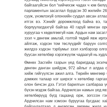
байгаагүйсэн бол “хийчихэж чадах ч юм билүү
парламентын засаглал бүрдсэн 30 жилийн 26-
сууж, үнэмлэхүй олонхийн суудал авсан атлаа
итгэх вэ. Хэнийг доромжлоод байна вэ, т
борлуулагдахгүй байгаа 40 гаруй мянган ор
хуруугаа ч хөдөлгөөгүй нам. Ардын нам засаг
зээл ч дөнгөж амьтай, голтой төдий явж ирл
айлгаж, хэдхэн том төслүүдийг баруун солго
жилдээ хэдхэн тэрбумыг зээл хэлбэрээр олго
буусан хөтөлбөр хэрэгжүүлж чадаагүй нь худл
Өмнөх Засгийн газрын үед баригдаад эхэлч
дөнгөн данган шийдэж, 972 айлыг л алдаа о
хийж гийгүүлсэн ажил алга. Төрийн мөнгөөр 
дэмжих талаар нэг ширхэг ч хөтөлбөр гаргах
олон бичсэн дээ. Гэтэл барилгын салбараа ү
бүхэн мэдэж байгаа. Ардчилсан намын үед яв
хөтөлбөрүүд бүгд гацаанд орж, зогссон гэ
Ардчилсан нам хэмээн буруугаа бусдаас хай
байгуулалтаар л өнгөрсөн дөрвөн жилд н