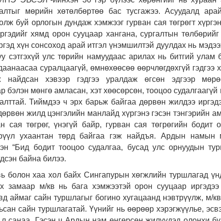
алтыг мөрийн хөтөлбөртөө бас тусгажээ. Асуудалд ара
олж буй орлогын дундаж хэмжээг гурван сая төгрөгт хүргэн
ргэдийг хямд орон сууцаар хангана, сургалтын төлбөрийг
ргэд хүн сонсоход арай итгэл үнэмшилтэй дуулдах нь мэдээ
уу сэтгэхүй улс төрийн намуудаас арилах нь битгий улам 
лдаанаасаа суралцаагүй, өмнөхөөсөө өөрчлөгдөхгүй гэдгээ 
эж найдсан хэвээр гэдгээ уралдаж өгсөн эдгээр мөрө
р бэлэн мөнгө амласан, хэт хөөсөрсөн, тооцоо судалгаагүй
алттай. Тиймдээ ч эрх барьж байгаа дөрвөн жилдээ иргэд
өрвөн жилд цэнгэлийн манлайд хүргэнэ гэсэн тэнгэрийн а
н сая төгрөг, үнэгүй байр, гурван сая төгрөгийн бодит 
эрүүл ухаантан төрд байгаа гэж найдъя. Ардын намын 
эн “Бид бодит тооцоо судалгаа, бусад улс орнуудын ту
дсэн байна билээ.
вь болон хаа хол байх Сингапурын хөгжлийн туршлагад үн
ах замаар м/кв нь бага хэмжээтэй орон сууцаар иргэдээ
вд аймаг сайн туршлагыг богино хугацаанд нэвтрүүлж, м/кв
ьсан сайн туршлагатай. Үүнийг нь өөрөөр хэрэгжүүлье, эсв
 л санаа. Гэсэн ч Ардын нам өнгөрсөн жилүүдэд олонхи б