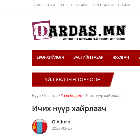
ҮНДСЭН САЙТ
СПОРТЫН САЙТ
ЭНТЕРТАЙНМЭНТ САЙТ
ЕРӨНХИЙЛӨГЧ
ЗАСГИЙН ГАЗАР
ЧУУЛГАН
ҮЙЛ ЯВДЛЫН ТОВЧООН
Нүүр
Улс төр
Үзэл бодол
Ичих нүүр хайрлаач
Ичих нүүр хайрлаач
O.Admin
2020-03-25