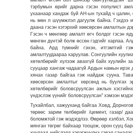
тэрбумын өрийг дарна гэсэн популист амл
ухаанаар хандаж буй АН-ын тухайд ч цалин, 
нь мөн л шүүмжлэл дагуулж байна. Гэхдээ и
даана гэсэн хэтэрхий хөөсөрсөн амлалтын дэ
Гэсэн ч мөнгөөр амлалт өгч болдог гэсэн яд
мөнгөн дүнтэй болж өссөн гэдгийг харлаа. А
байна. Ард түмнийг гэнэн, итгэмтгий г
амлалтуудаараа харуулав. Сонгуулийн хуулиа
хөтөлбөрийг хүлээж авахгүй байх хуулийн за
сууцаар хангаж чадаагүй Ардын намын ирэх д
хянах газар байгаа гэж найдаж сууна. Тава
хөөсөрсөн амлалтыг хөрсөнд нь буулгах 
хөтөлбөрийг боловсруулсан ажлын хэсгийнх
үндэслэж үүнийг боловсруулсан” хэмээн мэдэг
Тухайлбал, хажууханд байгаа Ховд, Дорного
төрөөс зарим төлбөрийг /цемент, газар/ да
боломжтой гэж мэдэгдлээ. Өөрөөр хэлбэл, Хо
мянган төгрөг байхаар тооцож, орон сууц бар
хуулаад нийслэлд хэрэгжүүлнэ гэвэл санадаг