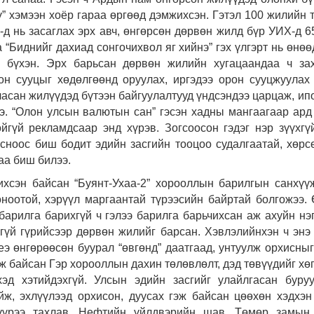
” хэмээн хоёр гараа өргөөд дэмжихсэн. Гэтэл 100 жилийн т
д нь засаглах эрх авч, өнгөрсөн дөрвөн жилд бүр УИХ-д 6
 “Биднийг дахиад сонгочихвол яг хийнэ” гэх үлгэрт нь өнөө
а бүхэн. Эрх барьсан дөрвөн жилийн хугацаандаа ч за
он сууцыг хөдөлгөөнд оруулах, иргэдээ орон сууцжуулах
ласан жилүүдэд бүтээн байгуулалтууд үндсэндээ царцаж, ип
ээ. “Олон улсын валютын сан” гэсэн хадны мангаагаар ард
йгүй рекламдсаар энд хүрэв. Зогсоосон гэдэг нэр зүүхгү
сноос биш бодит эдийн засгийн тооцоо судалгаатай, хөрс
аа биш билээ.
ихсэн байсан “Буянт-Ухаа-2” хорооллын барилгын санхүү
ноотой, хэрүүл маргаантай түрээсийн байртай болгожээ.
барилга барихгүй ч гэлээ барилга барьчихсан аж ахуйн нэ
гүй гүрийсээр дөрвөн жилийг барсан. Хэвлэлийнхэн ч энэ
еэ өнгөрөөсөн буурал “өвгөнд” даатгаад, унтуулж орхисныг
ж байсан Гэр хорооллын дахин төлөвлөлт, дэд төвүүдийг хө
хэд хэтийдэхгүй. Улсын эдийн засгийг улайлгасан буру
ж, эхлүүлээд орхисон, дуусах гэж байсан цөөхөн хэдхэн
үүрээ тахлав. Нефтийн үйлдвэрийн шав, Төмөр замын 