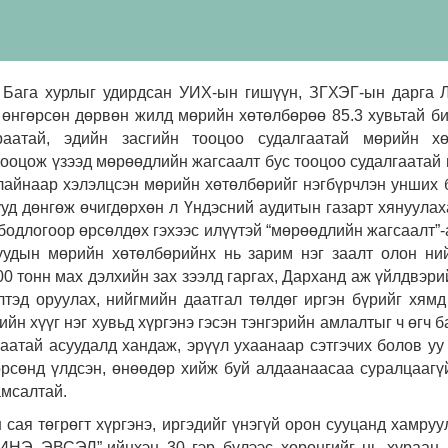
Бага хурлыг удирдсан УИХ-ын гишүүн, ЗГХЭГ-ын дарга 
 өнгөрсөн дөрвөн жилд мөрийн хөтөлбөрөө 85.3 хувьтай б
атай, эдийн засгийн тооцоо судалгаатай мөрийн хө
 тооцож үзээд мөрөөдлийн жагсаалт бус тооцоо судалгаатай
лайнаар хэлэлцсэн мөрийн хөтөлбөрийг нэгбүрчлэн унших
уд дөнгөж өчигдөрхөн л Үндэсний аудитын газарт хянуулах
бодлогоор өрсөлдөх гэхээс илүүтэй “мөрөөдлийн жагсаалт”-а
уудын мөрийн хөтөлбөрийнх нь зарим нэг заалт олон ни
00 тонн
мах дэлхийн зах зээлд гаргах, Дарханд аж үйлдвэри
тэд оруулах, нийгмийн даатгал төлдөг иргэн бүрийг хямд
ийн хүүг нэг хувьд хүргэнэ гэсэн тэнгэрийн амлалтыг ч өгч 
аатай асуудалд хандаж, эрүүл ухаанаар сэтгэчих болов уу
өрсөнд үлдсэн, өнөөдөр хийж буй алдаанаасаа суралцаагү
амсалтай.
ая төгрөгт хүргэнэ, иргэдийг үнэгүй орон сууцанд хамруу
ИНЭ ЭВСЭЛ”-ийнхэн 30 гэр бүлээс хөрөнгийг нь хураан 