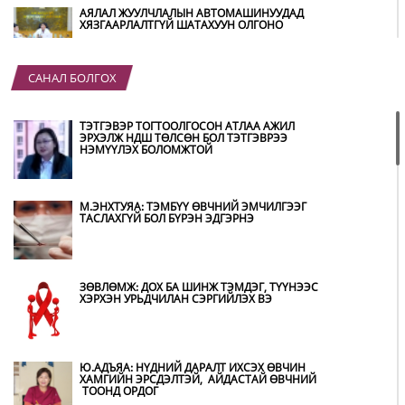
АЯЛАЛ ЖУУЛЧЛАЛЫН АВТОМАШИНУУДАД
ХЯЗГААРЛАЛТГҮЙ ШАТАХУУН ОЛГОНО
САНАЛ БОЛГОХ
“ХОТЫН ДАРГА СОНСОЖ БАЙНА” 150150
ТУСГАЙ ДУГААР НАЙМДУГААР САРЫН 14-НД
АШИГЛАЛТАД ОРНО
ТЭТГЭВЭР ТОГТООЛГОСОН АТЛАА АЖИЛ
ЭРХЭЛЖ НДШ ТӨЛСӨН БОЛ ТЭТГЭВРЭЭ
НЭМҮҮЛЭХ БОЛОМЖТОЙ
Б.ДАШПҮРЭВ: УЛААНБААТАР ХОТОД 155 ШТС,
ОРОН НУТГИЙН 80 ШТС-Д ТҮГЭЭЛТ ХИЙСЭН
М.ЭНХТУЯА: ТЭМБҮҮ ӨВЧНИЙ ЭМЧИЛГЭЭГ
ТАСЛАХГҮЙ БОЛ БҮРЭН ЭДГЭРНЭ
НИТХ: БАГАНУУР ХК-ИЙГ ТҮШИГЛЭН НҮҮРС-
ПИРОЛИЗИЙН ҮЙЛДВЭР БАЙГУУЛЖ, ИРЭХ
ОНООС ХАГАС КОКС ТҮЛШИЙГ ДОТООДДОО
ЗӨВЛӨМЖ: ДОХ БА ШИНЖ ТЭМДЭГ, ТҮҮНЭЭС
ҮЙЛДВЭРЛЭНЭ
ХЭРХЭН УРЬДЧИЛАН СЭРГИЙЛЭХ ВЭ
АМАРГҮЙ ЦАГ ҮЕИЙГ ИРЭХ ӨДРҮҮДЭД Ч БИД
ХАМТДАА Л ДАВАН ТУУЛНА
Ю.АДЪЯА: НҮДНИЙ ДАРАЛТ ИХСЭХ ӨВЧИН
ХАМГИЙН ЭРСДЭЛТЭЙ, АЙДАСТАЙ ӨВЧНИЙ
ТООНД ОРДОГ