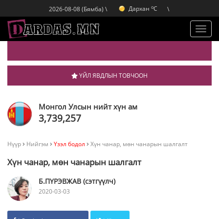
o
Дархан
C
2026-08-08 (Бямба) \
\
o
Эрдэнэт
C
o
Улаанбаатар
C
Toggl
navig
ҮЙЛ ЯВДЛЫН ТОВЧООН
Монгол Улсын нийт хүн ам
3,739,257
Нүүр
Нийгэм
Үзэл бодол
Хүн чанар, мөн чанарын шалгалт
Хүн чанар, мөн чанарын шалгалт
Б.ПҮРЭВЖАВ (сэтгүүлч)
2020-03-03