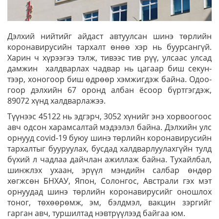
Дэлхий нийтийг айдаст ав­туул­сан шинэ төрлийн
корона­вирусийн тархалт өнөө хэр нь буурсангүй.
Харин ч хү­рээ­гээ тэлж, тивээс тив рүү, улсаас улсад
дамжин халд­вар­лах чадвар нь цагаар биш секун­
тээр, хоногоор биш өд­рөөр хэмжигдэж байна. Одоо­
гоор дэлхийн 67 оронд ал­бан ёсоор бүртгэгдэж,
89072 хүнд халдварлажээ.
Түүнээс 45122 нь эдгэрч, 3052 хүнийг энэ хорвоогоос
авч одсон харамсалтай мэдээ­лэл байна. Дэлхийн улс
ор­нууд covid-19 буюу шинэ төр­лийн коронавирусийн
тар­хал­тыг буу­руу­лах, бусдад халд­вар­луу­лах­гүйн тулд
бүхий л чадлаа дайчлан ажиллаж байна. Тухайлбал,
шинжлэх ухаан, эрүүл мэндийн салбар өндөр
хөгжсөн БНХАУ, Япон, Солонгос, Австрали гэх мэт
орнуудад шинэ төрлийн корона­вирусийг оношлох
тоног, төхөө­рөмж, эм, бэлдмэл, вакцин зэргийг
гарган авч, туршилтад нэвтрүүлээд байгаа юм.