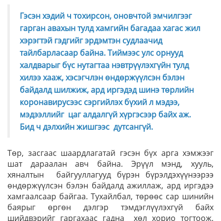
Гэсэн хэдий ч тохирсон, оновчтой эм­чилгээг
гарган авахын тулд хам­гийн багадаа хагас жил
хэ­рэг­тэй гэдгийг эрдэмтэн суд­лаа­чид
тайлбарласаар байна. Тиймээс улс орнууд
халдварыг бүс нутагтаа нэвтрүүлэхгүйн тулд
хилээ хааж, хэсэгчлэн өн­дөр­жүүлсэн бэлэн
байдалд шил­жиж, ард иргэдэд шинэ төр­лийн
коронавирусээс сэр­гий­лэх бүхий л мэдээ,
мэдээллийг цаг алдалгүй хүргэсээр байх аж.
Бид ч дэлхийн жишгээс дутсангүй.
Төр, засгаас шаардлагатай гэсэн бүх арга хэмжээг
шат дараалан авч байна. Эрүүл мэнд, хууль,
хяналтын байгууллагууд бүрэн бүрэлдэхүүнээрээ
өндөржүүлсэн бэлэн байдалд ажиллаж, ард иргэдээ
хамгаалсаар байгаа. Тухайлбал, төрөөс сар шинийн
баярыг өргөн дэлгэр тэмдэглүүлэхгүй байх
шийдвэрийг гаргахаас гадна хөл хорио тогтоож,