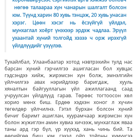
нөгөө талаараа хүн чанарын шалгалт болсон
юм. Түүнд харин 80 хувь тэнцэж, 20 хувь унасан
хэрэг. Цөөн хэсэг нь ёсзүйгүй үйлдэл,
мунхаглал хоёрт үнэхээр эрдэж чадлаа. Эрүүл
ухаантай хүний толгойд хэзээ ч орж ирэхгүй
үйлдлүүдийг үзүүлэв.
Тухайлбал, Улаанбаатар хотод нэвтрэхийн тулд нас
барсан хүний гэрчилгээ ашигласан бол хувцас
гэдсэндээ хийж, жирэмсэн хүн болж, эмнэлгийн
үйлчилгээ авах нэрийдлээр баригдаж, хууль
хяналтын байгууллагын үйл ажиллагаанд саад
учруулсан үйлдлүүд гарав. Төрөөс тогтоосон хөл
хорио мөнх биш. Ердөө хэдхэн хоног л хүчин
төгөлдөр үйлчилнэ. Гэтэл бурхан болсон хүний
бичиг баримт ашиглан, хуурамчаар жирэмсэн хүн
болон жүжиглэн амин хувиа хичээж, мунхаглаж яваа
таны ард гэр бүл, үр хүүхэд, хань чинь бий. Та
өөрийгөө биш юм гэхэд ойр тойрны хүмүүсээ