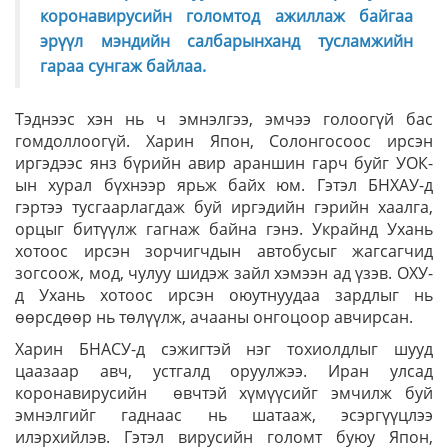
коронавирусийн голомтод ажиллаж байгаа
эрүүл мэндийн салбарынханд тусламжийн
гараа сунгаж байлаа.
Тэднээс хэн нь ч эмнэлгээ, эмчээ голоогүй бас
гомдоллоогүй. Харин Япон, Солонгосоос ирсэн
иргэдээс янз бүрийн авир араншин гарч буйг УОК-
ын хурал бүхнээр ярьж байх юм. Гэтэл БНХАУ-д
гэртээ тусгаарлагдаж буй иргэдийн гэрийн хаалга,
орцыг битүүлж гагнаж байна гэнэ. Украйнд Ухань
хотоос ирсэн зорчигчдын автобусыг жагсагчид
зогсоож, мод, чулуу шидэж зайл хэмээн ад үзэв. ОХУ-
д Ухань хотоос ирсэн оюутнуудаа зардлыг нь
өөрсдөөр нь төлүүлж, ачааны онгоцоор авчирсан.
Харин БНАСУ-д сэжигтэй нэг тохиолдлыг шууд
цаазаар авч, устгалд оруулжээ. Иран улсад
коронавирусийн өвчтэй хүмүүсийг эмчилж буй
эмнэлгийг гаднаас нь шатааж, эсэргүүцлээ
илэрхийлэв. Гэтэл вирусийн голомт буюу Япон,