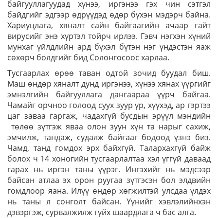
байгууллагуудад хүнээ, иргэнээ гэх чин сэтгэл
байдгийг эдгээр өдрүүдэд өдөр бүхэн мэдэрч байна.
Хариуцлага, хяналт сайн байгаагийн ачаар гайт
вирусийг энэ хүртэл тойрч ирлээ. Гэвч нэгхэн хүний
мунхаг үйлдлийн ард бүхэл бүтэн нэг үндэстэн яаж
сөхөрч болдгийг бид Солонгосоос харлаа.
Тусгаарлах өрөө таван одтой зочид буудал биш.
Маш өндөр хяналт дунд иргэнээ, хүнээ хянах үүргийг
эмнэлгийн байгууллага дангаараа үүрч байгаа.
Чамайг орчноо голоод суух зуур үр, хүүхэд, ар гэртээ
цаг заваа гаргаж, чадахгүй бусдын эрүүл мэндийн
төлөө зүтгэж яваа олон зуун хүн та нарыг сахиж,
эмчилж, тандаж, судалж байгааг бодоод үзнэ биз.
Чамд, танд гомдох эрх байхгүй. Талархахгүй байж
болох ч 14 хоногийн тусгаарлалтаа хэл үггүй даваад
гарах нь иргэн таны үүрэг. Ингэхийг нь мэдсээр
байсан атлаа эх орон руугаа зүтгэсэн бол элдвийн
гомдлоор яана. Илүү өндөр хөгжилтэй улсдаа үлдэх
нь таны л сонголт байсан. Үүнийг хэвлэлийнхэн
дэвэргэж, сурвалжилж гүйх шаардлага ч бас алга.