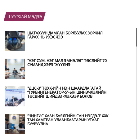
ШУУРХАЙ МЭДЭЭ
ШАТАХУУН ДАМЛАН БОРЛУУЛАХ ЗӨРЧИЛ
ГАРАХ НЬ ИХЭСЧЭЭ
“НЭГ СУМ, НЭГ МАЛ ЭМНЭЛЭГ” ТӨСЛИЙГ 70
СУМАНД ХЭРЭГЖҮҮЛНЭ
"ДЦС-3” ТӨХК-ИЙН НЭН ШААРДЛАГАТАЙ
“ТУРБИНГЕНЕРАТОР-5”-ЫН ШИНЭЧЛЭЛИЙН
ТӨСВИЙГ ШИЙДВЭРЛЭХЭЭР БОЛОВ
“ЧИНГИС ХААН БАЯЛГИЙН САН НЭГДЭЛ” ХХК-
ТАЙ ХАМТРАН УЛААНБААТАРЫН УТААГ
БУУРУУЛНА