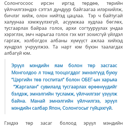
Солонгосоос ирсэн иргэд төрдөө, төрийн
үйлчилгээндээ сэтгэл дундуур байгаагаа илэрхийлж,
бичлэг хийж, олон нийтэд цацлаа. Тэр ч байтугай
халуунаа хэмжүүлэхгүй, асуумжаа худлаа бөглөх,
тусгаарлах байраа голох, архи согтууруулах ундаа
хэрэглэх, эмч нарыгаа голох гэх мэт зохисгүй үйлдэл
гаргаж, холбогдох албаны хүмүүст ажлаа хийхэд
хүндрэл учруулжээ. Та нарт юм бүхэн таалагдах
албагүй юм.
Эрүүл мэндийн яам болон төр засгаас
Монголдоо л томд тооцогддог эмнэлгүүд буюу
“Цэргийн төв госпитал” болон ОБЕГ-ын харьяа
“Жаргалан” сувилалд тусгаарлах өрөөнүүдийг
бэлдэж, эмнэлгийн тусламж, үйлчилгээг үзүүлж
байна. Манай эмнэлгийн үйлчилгээ, эрүүл
мэндийн салбар Япон, Солонгосыг гүйцэхгүй.
Гэхдээ төр засаг болоод эрүүл мэндийн