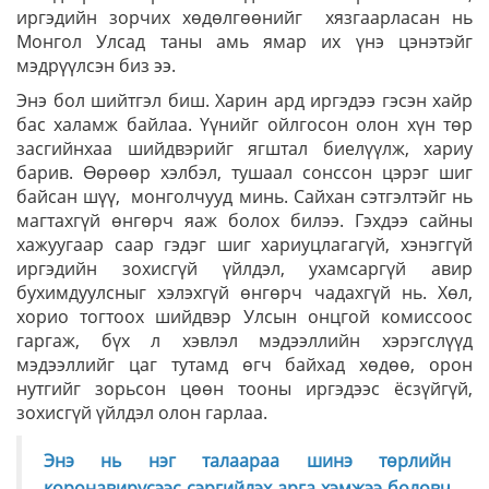
иргэдийн зорчих хөдөлгөөнийг хязгаарласан нь
Монгол Улсад таны амь ямар их үнэ цэнэтэйг
мэдрүүлсэн биз ээ.
Энэ бол шийтгэл биш. Харин ард иргэдээ гэсэн хайр
бас халамж байлаа. Үүнийг ойлгосон олон хүн төр
засгийнхаа шийдвэрийг ягштал биелүүлж, хариу
барив. Өөрөөр хэлбэл, тушаал сонссон цэрэг шиг
байсан шүү, монголчууд минь. Сайхан сэтгэлтэйг нь
магтахгүй өнгөрч яаж болох билээ. Гэхдээ сайны
хажуугаар саар гэдэг шиг хариуцлагагүй, хэнэггүй
иргэдийн зохисгүй үйлдэл, ухамсаргүй авир
бухимдуулсныг хэлэхгүй өнгөрч чадахгүй нь. Хөл,
хорио тогтоох шийдвэр Улсын онцгой комиссоос
гаргаж, бүх л хэвлэл мэдээллийн хэрэгслүүд
мэдээллийг цаг тутамд өгч байхад хөдөө, орон
нутгийг зорьсон цөөн тооны иргэдээс ёсзүйгүй,
зохисгүй үйлдэл олон гарлаа.
Энэ нь нэг талаараа шинэ төрлийн
коронавирусээс сэргийлэх арга хэмжээ боловч