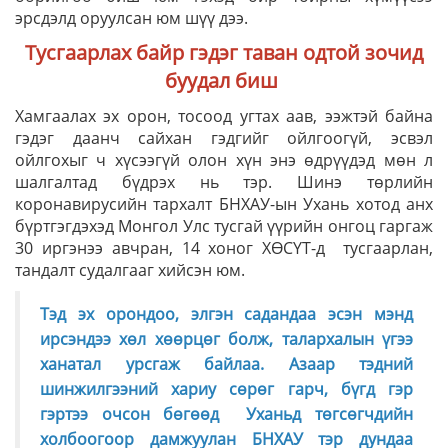
эрсдэлд оруулсан юм шүү дээ.
Тусгаарлах байр гэдэг таван одтой зочид
буудал биш
Хамгаалах эх орон, тосоод угтах аав, ээжтэй байна
гэдэг даанч сайхан гэдгийг ойлгоогүй, эсвэл
ойлгохыг ч хүсээгүй олон хүн энэ өдрүүдэд мөн л
шалгалтад бүдрэх нь тэр. Шинэ төрлийн
коронавирусийн тархалт БНХАУ-ын Ухань хотод анх
бүртгэгдэхэд Монгол Улс тусгай үүрийн онгоц гаргаж
30 иргэнээ авчран, 14 хоног ХӨСҮТ-д тусгаарлан,
тандалт судалгааг хийсэн юм.
Тэд эх орондоо, элгэн садандаа эсэн мэнд
ирсэндээ хөл хөөрцөг болж, талархалын үгээ
ханатал урсгаж байлаа. Азаар тэдний
шинжилгээний хариу сөрөг гарч, бүгд гэр
гэртээ очсон бөгөөд Уханьд төгсөгчдийн
холбоогоор дамжуулан БНХАУ тэр дундаа