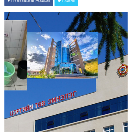
| Facebook дээр хуваалцах
| Жиргэх