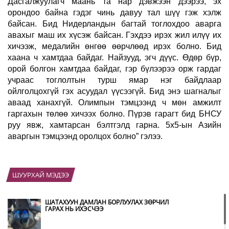
Дасгалжуулагч маань та нар дэвжээн дээрээ, эх
орондоо байна гэдэг чинь давуу тал шүү гэж хэлж
байсан. Бид Нидерландын багтай тоглохдоо аварга
авахыг маш их хүсэж байсан. Гэхдээ ирэх жил илүү их
хичээж, медалийн өнгөө өөрчлөөд ирэх болно. Бид
хаана ч хамтдаа байдаг. Найзууд, эгч дүүс. Өдөр бүр,
орой болгон хамтдаа байдаг, гэр бүлээрээ орж гардаг
учраас тоглолтын турш ямар нэг байдлаар
ойлголцохгүй гэх асуудал үүсээгүй. Бид энэ шагналыг
аваад ханахгүй. Олимпын тэмцээнд ч мөн амжилт
гаргахын төлөө хичээх болно. Пүрэв гарагт бид БНСУ
руу явж, хамтарсан бэлтгэлд гарна. 5х5-ын Азийн
аваргын тэмцээнд оролцох болно” гэлээ.
ШУУРХАЙ МЭДЭЭ
ШАТАХУУН ДАМЛАН БОРЛУУЛАХ ЗӨРЧИЛ
ГАРАХ НЬ ИХЭСЧЭЭ