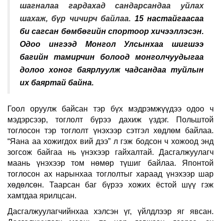
шагналаа гардахад сандарсандаа уйлах
шахаж, бүр чичирч байлаа.
15 настайгаасаа
би сагсан бөмбөгийн спортоор хичээллэсэн.
Одоо ингээд Монгол Улсынхаа шигшээ
багийн тамирчин болоод монголчуудыгаа
долоо хоног баярлуулж чадсандаа туйлын
их баяртай байна.
Гоол оруулж байсан тэр бүх мэдрэмжүүдээ одоо ч
мэдэрсээр, тоглолт бүрээ дахиж үздэг. Польштой
тоглосон тэр тоглолт үнэхээр сэтгэл хөдлөм байлаа.
“Яана аа хожигдох вий дээ” л гэж бодсон ч хожоод энд
зогсож байгаа нь үнэхээр гайхалтай. Дасгалжуулагч
маань үнэхээр том нөмөр түшиг байлаа. Японтой
тоглосон ах нарынхаа тоглолтыг хараад үнэхээр шар
хөдөлсөн. Таарсан баг бүрээ хожих ёстой шүү гэж
хамтдаа ярилцсан.
Дасгалжуулагчийнхаа хэлсэн үг, үйлдлээр яг явсан.