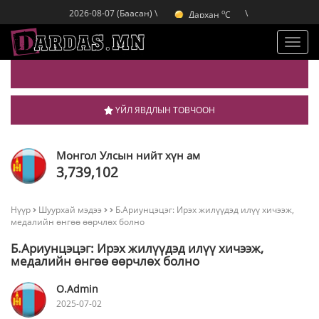
o
Дархан
C
2026-08-07 (Баасан) \
\
o
Эрдэнэт
C
o
Улаанбаатар
C
Toggl
navig
ҮЙЛ ЯВДЛЫН ТОВЧООН
Монгол Улсын нийт хүн ам
3,739,102
Нүүр
Шуурхай мэдээ
Б.Ариунцэцэг: Ирэх жилүүдэд илүү хичээж,
медалийн өнгөө өөрчлөх болно
Б.Ариунцэцэг: Ирэх жилүүдэд илүү хичээж,
медалийн өнгөө өөрчлөх болно
O.Admin
2025-07-02