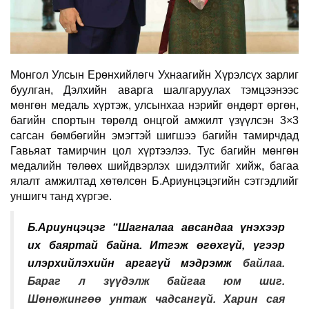
Монгол Улсын Ерөнхийлөгч Ухнаагийн Хүрэлсүх зарлиг
буулган, Дэлхийн аварга шалгаруулах тэмцээнээс
мөнгөн медаль хүртэж, улсынхаа нэрийг өндөрт өргөн,
багийн спортын төрөлд онцгой амжилт үзүүлсэн 3×3
сагсан бөмбөгийн эмэгтэй шигшээ багийн тамирчдад
Гавьяат тамирчин цол хүртээлээ. Тус багийн мөнгөн
медалийн төлөөх шийдвэрлэх шидэлтийг хийж, багаа
ялалт амжилтад хөтөлсөн Б.Ариунцэцэгийн сэтгэдлийг
уншигч танд хүргэе.
Б.Ариунцэцэг “Шагналаа авсандаа үнэхээр
их баяртай байна. Итгэж өгөхгүй, үгээр
илэрхийлэхийн аргагүй мэдрэмж
байлаа.
Бараг л зүүдэлж байгаа юм шиг.
Шөнөжингөө унтаж чадсангүй. Харин сая