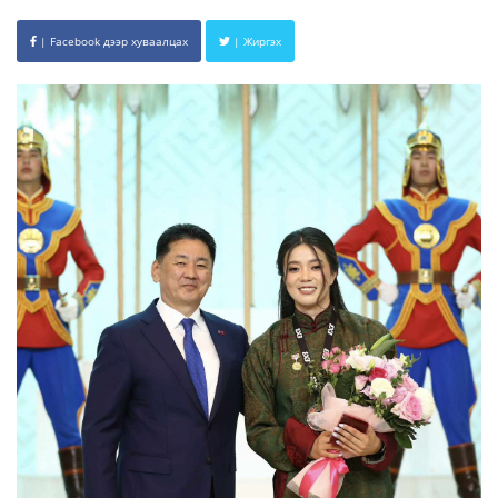
| Facebook дээр хуваалцах
| Жиргэх