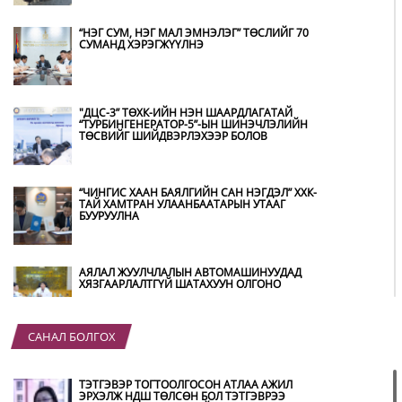
“НЭГ СУМ, НЭГ МАЛ ЭМНЭЛЭГ” ТӨСЛИЙГ 70
СУМАНД ХЭРЭГЖҮҮЛНЭ
"ДЦС-3” ТӨХК-ИЙН НЭН ШААРДЛАГАТАЙ
“ТУРБИНГЕНЕРАТОР-5”-ЫН ШИНЭЧЛЭЛИЙН
ТӨСВИЙГ ШИЙДВЭРЛЭХЭЭР БОЛОВ
“ЧИНГИС ХААН БАЯЛГИЙН САН НЭГДЭЛ” ХХК-
ТАЙ ХАМТРАН УЛААНБААТАРЫН УТААГ
БУУРУУЛНА
АЯЛАЛ ЖУУЛЧЛАЛЫН АВТОМАШИНУУДАД
ХЯЗГААРЛАЛТГҮЙ ШАТАХУУН ОЛГОНО
САНАЛ БОЛГОХ
“ХОТЫН ДАРГА СОНСОЖ БАЙНА” 150150
ТУСГАЙ ДУГААР НАЙМДУГААР САРЫН 14-НД
АШИГЛАЛТАД ОРНО
ТЭТГЭВЭР ТОГТООЛГОСОН АТЛАА АЖИЛ
ЭРХЭЛЖ НДШ ТӨЛСӨН БОЛ ТЭТГЭВРЭЭ