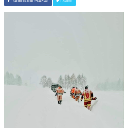
| Facebook дээр хуваалцах
| Жиргэх