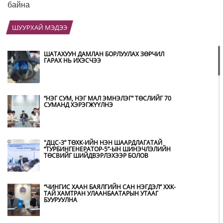
байна
ШУУРХАЙ МЭДЭЭ
ШАТАХУУН ДАМЛАН БОРЛУУЛАХ ЗӨРЧИЛ
ГАРАХ НЬ ИХЭСЧЭЭ
“НЭГ СУМ, НЭГ МАЛ ЭМНЭЛЭГ” ТӨСЛИЙГ 70
СУМАНД ХЭРЭГЖҮҮЛНЭ
"ДЦС-3” ТӨХК-ИЙН НЭН ШААРДЛАГАТАЙ
“ТУРБИНГЕНЕРАТОР-5”-ЫН ШИНЭЧЛЭЛИЙН
ТӨСВИЙГ ШИЙДВЭРЛЭХЭЭР БОЛОВ
“ЧИНГИС ХААН БАЯЛГИЙН САН НЭГДЭЛ” ХХК-
ТАЙ ХАМТРАН УЛААНБААТАРЫН УТААГ
БУУРУУЛНА