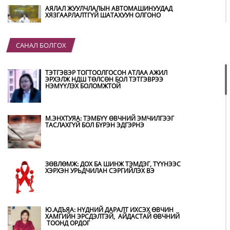
АЯЛАЛ ЖУУЛЧЛАЛЫН АВТОМАШИНУУДАД
ХЯЗГААРЛАЛТГҮЙ ШАТАХУУН ОЛГОНО
САНАЛ БОЛГОХ
“ХОТЫН ДАРГА СОНСОЖ БАЙНА” 150150
ТУСГАЙ ДУГААР НАЙМДУГААР САРЫН 14-НД
АШИГЛАЛТАД ОРНО
ТЭТГЭВЭР ТОГТООЛГОСОН АТЛАА АЖИЛ
ЭРХЭЛЖ НДШ ТӨЛСӨН БОЛ ТЭТГЭВРЭЭ
НЭМҮҮЛЭХ БОЛОМЖТОЙ
Б.ДАШПҮРЭВ: УЛААНБААТАР ХОТОД 155 ШТС,
ОРОН НУТГИЙН 80 ШТС-Д ТҮГЭЭЛТ ХИЙСЭН
М.ЭНХТУЯА: ТЭМБҮҮ ӨВЧНИЙ ЭМЧИЛГЭЭГ
ТАСЛАХГҮЙ БОЛ БҮРЭН ЭДГЭРНЭ
НИТХ: БАГАНУУР ХК-ИЙГ ТҮШИГЛЭН НҮҮРС-
ПИРОЛИЗИЙН ҮЙЛДВЭР БАЙГУУЛЖ, ИРЭХ
ОНООС ХАГАС КОКС ТҮЛШИЙГ ДОТООДДОО
ЗӨВЛӨМЖ: ДОХ БА ШИНЖ ТЭМДЭГ, ТҮҮНЭЭС
ҮЙЛДВЭРЛЭНЭ
ХЭРХЭН УРЬДЧИЛАН СЭРГИЙЛЭХ ВЭ
АМАРГҮЙ ЦАГ ҮЕИЙГ ИРЭХ ӨДРҮҮДЭД Ч БИД
ХАМТДАА Л ДАВАН ТУУЛНА
Ю.АДЪЯА: НҮДНИЙ ДАРАЛТ ИХСЭХ ӨВЧИН
ХАМГИЙН ЭРСДЭЛТЭЙ, АЙДАСТАЙ ӨВЧНИЙ
ТООНД ОРДОГ