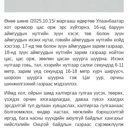
Өнөө шөнө /2025.10.15/ маргааш өдөртөө Улаанбаатар
хот орчмоор цас орж эрс хүйтэрнэ, 16-нд баруун
аймгуудын нутгийн зүүн хэсэг, төв болон зүүн
аймгуудын ихэнх нутаг, говийн аймгуудын нутгийн хойд
хэсгээр, 17-нд төв болон зүүн аймгуудын зарим газраар,
18-нд зүүн аймгуудын нутгийн зарим газраар нойтон
цас, цас орж, зөөлөн цасан шуурга шуурна. Ихэнх
нутгаар говь, тал, хээрийн нутгаар салхи секундэд 6-11
метр, зарим үед секундэд 16-18 метр хүрч ширүүсч,
шороон шуурга шуурна гэж Цаг уур, орчны
шинжилгээний газраас мэдээллээ.
Иймд хол, ойрын замд халтиргаа гулгаа үүсэх, төөрөх,
үзэгдэх орчин хязгаарлагдах, даваа гүвээ хаагдах
эрсдэлтэй тул дулаан хувцаслах, халтиргаа гулгаанаас
болгоомжлох, өндөр настан, хөгжлийн бэрхшээлтэй
иргэд, бага насны хүүхдийн аюулгүй байдлыг хангахыг
нийслэлийн Онцгой байдлын газраас сэрэмжлүүлж