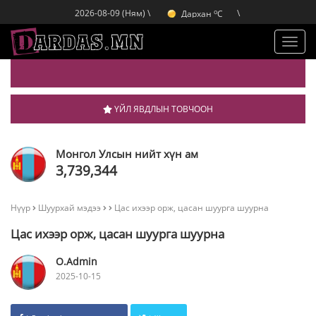
Улаанбаатар
C
o
Дархан
C
2026-08-09 (Ням) \
\
o
Эрдэнэт
C
o
Улаанбаатар
C
Toggl
navig
ҮЙЛ ЯВДЛЫН ТОВЧООН
Монгол Улсын нийт хүн ам
3,739,344
Нүүр
Шуурхай мэдээ
Цас ихээр орж, цасан шуурга шуурна
Цас ихээр орж, цасан шуурга шуурна
O.Admin
2025-10-15