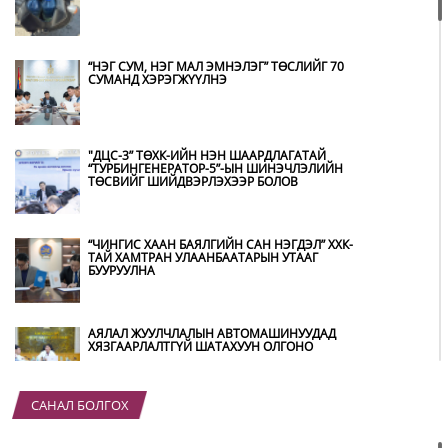
“НЭГ СУМ, НЭГ МАЛ ЭМНЭЛЭГ” ТӨСЛИЙГ 70
СУМАНД ХЭРЭГЖҮҮЛНЭ
"ДЦС-3” ТӨХК-ИЙН НЭН ШААРДЛАГАТАЙ
“ТУРБИНГЕНЕРАТОР-5”-ЫН ШИНЭЧЛЭЛИЙН
ТӨСВИЙГ ШИЙДВЭРЛЭХЭЭР БОЛОВ
“ЧИНГИС ХААН БАЯЛГИЙН САН НЭГДЭЛ” ХХК-
ТАЙ ХАМТРАН УЛААНБААТАРЫН УТААГ
БУУРУУЛНА
АЯЛАЛ ЖУУЛЧЛАЛЫН АВТОМАШИНУУДАД
ХЯЗГААРЛАЛТГҮЙ ШАТАХУУН ОЛГОНО
САНАЛ БОЛГОХ
“ХОТЫН ДАРГА СОНСОЖ БАЙНА” 150150
ТУСГАЙ ДУГААР НАЙМДУГААР САРЫН 14-НД