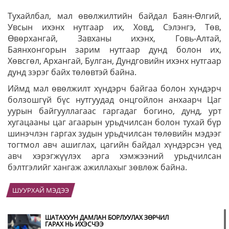
Тухайлбал, мал өвөлжилтийн байдал Баян-Өлгий,
Увсын ихэнх нутгаар их, Ховд, Сэлэнгэ, Төв,
Өвөрхангай, Завханы ихэнх, Говь-Алтай,
Баянхонгорын зарим нутгаар дунд болон их,
Хөвсгөл, Архангай, Булган, Дундговийн ихэнх нутгаар
дунд зэрэг байх төлөвтэй байна.
Иймд мал өвөлжилт хүндэрч байгаа болон хүндэрч
болзошгүй бүс нутгуудад онцгойлон анхаарч Цаг
уурын байгууллагаас гаргадаг богино, дунд, урт
хугацааны цаг агаарын урьдчилсан болон тухай бүр
шинэчлэн гаргах зудын урьдчилсан төлөвийн мэдээг
тогтмол авч ашиглах, цагийн байдал хүндэрсэн үед
авч хэрэгжүүлэх арга хэмжээний урьдчилсан
бэлтгэлийг хангаж ажиллахыг зөвлөж байна.
ШУУРХАЙ МЭДЭЭ
ШАТАХУУН ДАМЛАН БОРЛУУЛАХ ЗӨРЧИЛ
ГАРАХ НЬ ИХЭСЧЭЭ