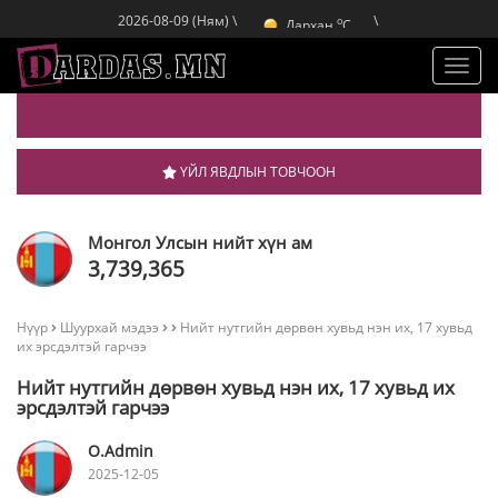
Улаанбаатар
C
o
Дархан
C
2026-08-09 (Ням) \
\
o
Эрдэнэт
C
o
Улаанбаатар
C
Toggl
navig
ҮЙЛ ЯВДЛЫН ТОВЧООН
Монгол Улсын нийт хүн ам
3,739,365
Нүүр
Шуурхай мэдээ
Нийт нутгийн дөрвөн хувьд нэн их, 17 хувьд
их эрсдэлтэй гарчээ
Нийт нутгийн дөрвөн хувьд нэн их, 17 хувьд их
эрсдэлтэй гарчээ
O.Admin
2025-12-05