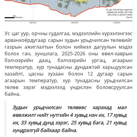
Ус цаг уур, орчны судалгаа, мэдээллийн хүрээлэнгээс
арванхоёрдугаар сарын зудын урьдчилсан төлөвийг
газрын ажиглалтын болон хиймэл дагуулын мэдээ
болох ган, зуншлага, 2025-2026 оны өвөл-хаврын
бэлчээрийн даац, бэлчээрийн ургац, агаарын
температур, хур тунадасны дундажтай харьцуулсан
хазайлт, цасны зузаан болон 12 дугаар сарын
агаарын температур, хур тунадасны урьдчилсан
төлөв зэрэг мэдээлэлд үндэслэн боловсруулсан
байна.
Зудын урьдчилсан төлвөөс харахад мал
өвөлжилт нийт нутгийн 4 хувьд нэн их, 17 хувьд
их, 33 хувьд дунд зэрэг, 25 хувьд бага, 21 хувьд
хүндрэлгүй байхаар байна.