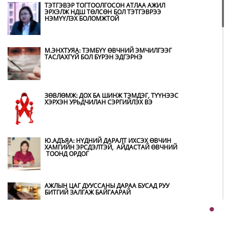
АШИГЛАЛТАД ОРНО
ТЭТГЭВЭР ТОГТООЛГОСОН АТЛАА АЖИЛ
ЭРХЭЛЖ НДШ ТӨЛСӨН БОЛ ТЭТГЭВРЭЭ
НЭМҮҮЛЭХ БОЛОМЖТОЙ
Б.ДАШПҮРЭВ: УЛААНБААТАР ХОТОД 155 ШТС,
ОРОН НУТГИЙН 80 ШТС-Д ТҮГЭЭЛТ ХИЙСЭН
М.ЭНХТУЯА: ТЭМБҮҮ ӨВЧНИЙ ЭМЧИЛГЭЭГ
ТАСЛАХГҮЙ БОЛ БҮРЭН ЭДГЭРНЭ
НИТХ: БАГАНУУР ХК-ИЙГ ТҮШИГЛЭН НҮҮРС-
ПИРОЛИЗИЙН ҮЙЛДВЭР БАЙГУУЛЖ, ИРЭХ
ОНООС ХАГАС КОКС ТҮЛШИЙГ ДОТООДДОО
ЗӨВЛӨМЖ: ДОХ БА ШИНЖ ТЭМДЭГ, ТҮҮНЭЭС
ҮЙЛДВЭРЛЭНЭ
ХЭРХЭН УРЬДЧИЛАН СЭРГИЙЛЭХ ВЭ
АМАРГҮЙ ЦАГ ҮЕИЙГ ИРЭХ ӨДРҮҮДЭД Ч БИД
ХАМТДАА Л ДАВАН ТУУЛНА
Ю.АДЪЯА: НҮДНИЙ ДАРАЛТ ИХСЭХ ӨВЧИН
ХАМГИЙН ЭРСДЭЛТЭЙ, АЙДАСТАЙ ӨВЧНИЙ
ТООНД ОРДОГ
ОХУ-ААС СҮХБААТАР БООМТООР ОРЖ ИРСЭН
ШАТАХУУНЫ МЭДЭЭЛЭЛ
АЖЛЫН ЦАГ ДУУССАНЫ ДАРАА БУСАД РУУ
БИТГИЙ ЗАЛГАЖ БАЙГААРАЙ
ҮЕР УСНЫ БОЛЗОШГҮЙ АЮУЛААС
СЭРГИЙЛЖ, ХОЛБОГДОХ БАЙГУУЛЛАГУУД
ӨНДӨРЖҮҮЛСЭН БЭЛЭН БАЙДАЛД АЖИЛЛАЖ