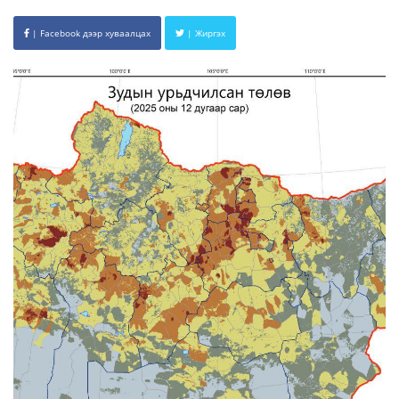
| Facebook дээр хуваалцах
| Жиргэх