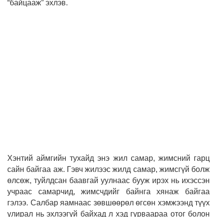
“байцааж” эхлэв.
Хэнтий аймгийн тухайд энэ жил самар, жимсний гарц
сайн байгаа аж. Гэвч жилээс жилд самар, жимсгүй болж
өлсөж, туйлдсан баавгай уулнаас бууж ирэх нь ихэссэн
учраас самарчид, жимсчдийг байнга хянаж байгаа
гэлээ. Салбар яамнаас зөвшөөрөл өгсөн хэмжээнд түүх
улирал нь эхлээгүй байхад л хэд гурваараа отог болон