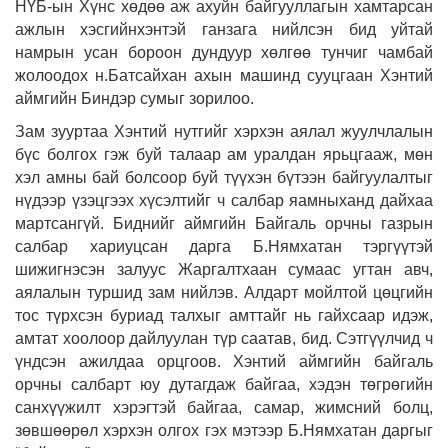
НҮБ-ын Хүнс хөдөө аж ахуйн байгууллагын хамтарсан
ажлын хэсгийнхэнтэй ганзага нийлсэн бид уйтай
намрын усан бороон дундуур хөлгөө тунчиг чамбай
жолоодох н.Батсайхан ахын машинд сууцгаан Хэнтий
аймгийн Биндэр сумыг зорилоо.
Зам зууртаа Хэнтий нутгийг хэрхэн аялал жуулчлалын
бүс болгох гэж буй талаар ам уралдан ярьцгааж, мөн
хэл амны бай болсоор буй түүхэн бүтээн байгуулалтыг
нүдээр үзэцгээх хүсэлтийг ч салбар яамныханд дайхаа
мартсангүй. Биднийг аймгийн Байгаль орчны газрын
салбар хариуцсан дарга Б.Нямхатан тэргүүтэй
шижигнэсэн залуус Жаргалтхаан сумаас угтан авч,
аялалын туршид зам нийлэв. Алдарт мойлтой цөцгийн
тос түрхсэн буриад талхыг амттайг нь гайхсаар идэж,
амтат хоолоор дайлуулан түр саатав, бид. Сэтгүүлчид ч
үндсэн ажилдаа орцгоов. Хэнтий аймгийн байгаль
орчны салбарт юу дутагдаж байгаа, хэдэн төгрөгийн
санхүүжилт хэрэгтэй байгаа, самар, жимсний болц,
зөвшөөрөл хэрхэн олгох гэх мэтээр Б.Нямхатан даргыг