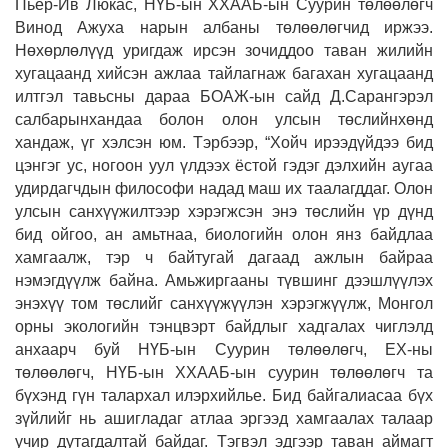
Пьер-Ив Люкас, НҮБ-ын ХХААБ-ын Суурин төлөөлөгч
Винод Ажуха нарын албаны төлөөлөгчид иржээ.
Нөхөрлөлүүд уригдаж ирсэн зочиддоо таван жилийн
хугацаанд хийсэн ажлаа тайлагнаж багахан хугацаанд
илтгэл тавьсны дараа БОАЖ-ын сайд Д.Сарангэрэл
салбарынхандаа болон олон улсын төслийнхөнд
хандаж, үг хэлсэн юм. Тэрбээр, “Хойч ирээдүйдээ бид
цэнгэг ус, ногоон уул үлдээх ёстой гэдэг дэлхийн аугаа
удирдагчдын философи надад маш их таалагддаг. Олон
улсын санхүүжилтээр хэрэгжсэн энэ төслийн үр дүнд
бид ойгоо, ан амьтнаа, биологийн олон янз байдлаа
хамгаалж, тэр ч байтугай дагаад ажлын байраа
нэмэгдүүлж байна. Амьжиргааны түвшинг дээшлүүлэх
энэхүү том төслийг санхүүжүүлэн хэрэгжүүлж, Монгол
орны экологийн тэнцвэрт байдлыг хадгалах чиглэлд
анхаарч буй НҮБ-ын Суурин төлөөлөгч, ЕХ-ны
төлөөлөгч, НҮБ-ын ХХААБ-ын суурин төлөөлөгч та
бүхэнд гүн талархал илэрхийлье. Бид байгалиасаа бүх
зүйлийг нь ашигладаг атлаа эргээд хамгаалах талаар
учир дутагдалтай байдаг. Тэгвэл эдгээр таван аймагт