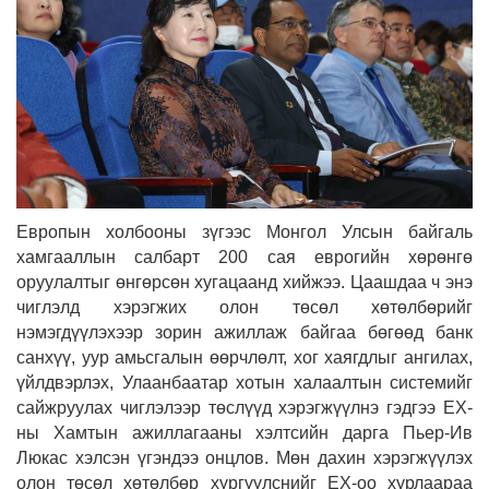
Европын холбооны зүгээс Монгол Улсын байгаль
хамгааллын салбарт 200 сая еврогийн хөрөнгө
оруулалтыг өнгөрсөн хугацаанд хийжээ. Цаашдаа ч энэ
чиглэлд хэрэгжих олон төсөл хөтөлбөрийг
нэмэгдүүлэхээр зорин ажиллаж байгаа бөгөөд банк
санхүү, уур амьсгалын өөрчлөлт, хог хаягдлыг ангилах,
үйлдвэрлэх, Улаанбаатар хотын халаалтын системийг
сайжруулах чиглэлээр төслүүд хэрэгжүүлнэ гэдгээ ЕХ-
ны Хамтын ажиллагааны хэлтсийн дарга Пьер-Ив
Люкас хэлсэн үгэндээ онцлов. Мөн дахин хэрэгжүүлэх
олон төсөл хөтөлбөр хүргүүлснийг ЕХ-оо хурлаараа