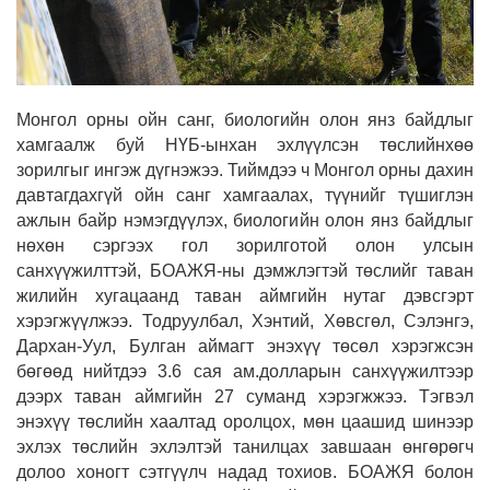
Монгол орны ойн санг, биологийн олон янз байдлыг
хамгаалж буй НҮБ-ынхан эхлүүлсэн төслийнхөө
зорилгыг ингэж дүгнэжээ. Тиймдээ ч Монгол орны дахин
давтагдахгүй ойн санг хамгаалах, түүнийг түшиглэн
ажлын байр нэмэгдүүлэх, биологийн олон янз байдлыг
нөхөн сэргээх гол зорилготой олон улсын
санхүүжилттэй, БОАЖЯ-ны дэмжлэгтэй төслийг таван
жилийн хугацаанд таван аймгийн нутаг дэвсгэрт
хэрэгжүүлжээ. Тодруулбал, Хэнтий, Хөвсгөл, Сэлэнгэ,
Дархан-Уул, Булган аймагт энэхүү төсөл хэрэгжсэн
бөгөөд нийтдээ 3.6 сая ам.долларын санхүүжилтээр
дээрх таван аймгийн 27 суманд хэрэгжжээ. Тэгвэл
энэхүү төслийн хаалтад оролцох, мөн цаашид шинээр
эхлэх төслийн эхлэлтэй танилцах завшаан өнгөрөгч
долоо хоногт сэтгүүлч надад тохиов. БОАЖЯ болон