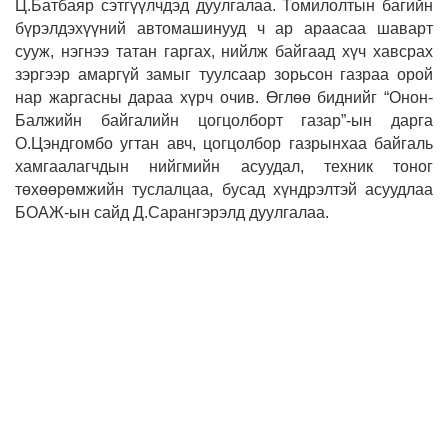
Ц.Батбаяр сэтгүүлчдэд дуулгалаа. Томилолтын багийн
бүрэлдэхүүний автомашинууд ч ар араасаа шаварт
сууж, нэгнээ татан гаргах, нийлж байгаад хүч хавсрах
зэргээр амаргүй замыг туулсаар зорьсон газраа орой
нар жаргасны дараа хүрч очив. Өглөө биднийг “Онон-
Балжийн байгалийн цогцолборт газар”-ын дарга
О.Цэндгомбо угтан авч, цогцолбор газрынхаа байгаль
хамгаалагчдын нийгмийн асуудал, техник тоног
төхөөрөмжийн туслалцаа, бусад хүндрэлтэй асуудлаа
БОАЖ-ын сайд Д.Сарангэрэлд дуулгалаа.