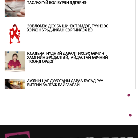
ТАСЛАХГҮЙ БОЛ БҮРЭН ЭДГЭРНЭ
МОНГОЛ УЛС “COP17”-Д “ТАЛ ХЭЭРИЙН
ТӨЛӨВЛӨГӨӨ”-ГӨӨ ТАНИЛЦУУЛНА
ЗӨВЛӨМЖ: ДОХ БА ШИНЖ ТЭМДЭГ, ТҮҮНЭЭС
ХЭРХЭН УРЬДЧИЛАН СЭРГИЙЛЭХ ВЭ
НӨӨЦИЙН МАХНЫ ХУДАЛДАА,
БОРЛУУЛАЛТЫГ НЭЭЛТТЭЙ ИЛ ТОД
БОЛГОНО
Ю.АДЪЯА: НҮДНИЙ ДАРАЛТ ИХСЭХ ӨВЧИН
ХАМГИЙН ЭРСДЭЛТЭЙ, АЙДАСТАЙ ӨВЧНИЙ
ТООНД ОРДОГ
БҮХ ШАТАНД ХЭМНЭЛТИЙН ГОРИМД
ШИЛЖИЖ, НАЙР НААДАМ, ЗӨВЛӨГӨӨН,
ГАДААД ТОМИЛОЛТЫГ ХОРИГЛОЛОО
АЖЛЫН ЦАГ ДУУССАНЫ ДАРАА БУСАД РУУ
БИТГИЙ ЗАЛГАЖ БАЙГААРАЙ
АВТОБЕНЗИН, ДИЗЕЛЬ ТҮЛШНИЙ ОНЦГОЙ
АЛБАН ТАТВАРЫГ ТЭГЛЭЛЭЭ
Ш.БАТСАЙХАН: МАШИН ХААЖ ЗОГССОН
ТЭЭВРИЙН ХЭРЭГСЛИЙН ЭЗЭНТЭЙ 1900-
1234 ДУГААРААР ДАМЖУУЛАН ХОЛБОГДОХ
БОЛОМЖТОЙ
ХЭТ ХАЛУУН ӨДРҮҮД ҮРГЭЛЖЛЭХ УЧРААС
НАРШИХГҮЙ БАЙХЫГ ЗӨВЛӨВ
ТАЙГЫН ГҮН ДЭХ ЖУУЛЧНЫ БААЗУУД