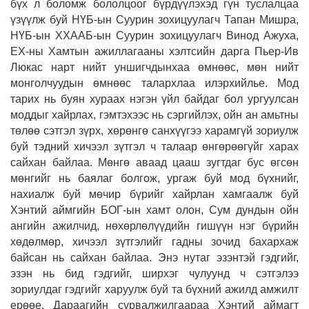
бүх л боломж бололцоог бүрдүүлэхэд гүн туслалцаа
үзүүлж буй НҮБ-ын Суурин зохицуулагч Тапан Мишра,
НҮБ-ын ХХААБ-ын Суурин зохицуулагч Винод Ажуха,
ЕХ-ны Хамтын ажиллагааны хэлтсийн дарга Пьер-Ив
Люкас нарт нийт уншигчдынхаа өмнөөс, мөн нийт
монголчуудын өмнөөс талархлаа илэрхийлье. Мод
тарих нь буян хураах нэгэн үйл байдаг бол ургуулсан
моддыг хайрлах, гэмтэхээс нь сэргийлэх, ойн ан амьтны
төлөө сэтгэл зүрх, хөрөнгө санхүүгээ харамгүй зориулж
буй тэдний хичээл зүтгэл ч талаар өнгөрөөгүйг харах
сайхан байлаа. Мөнгө аваад цааш зугтдаг бус өгсөн
мөнгийг нь баялаг болгож, ургаж буй мод бүхнийг,
нахиалж буй мөчир бүрийг хайрлан хамгаалж буй
Хэнтий аймгийн БОГ-ын хамт олон, Сум дундын ойн
ангийн ажилчид, нөхөрлөлүүдийн гишүүн нэг бүрийн
хөдөлмөр, хичээл зүтгэлийг гадны зочид бахархаж
байсан нь сайхан байлаа. Энэ нутаг эзэнтэй гэдгийг,
эзэн нь бид гэдгийг, ширхэг чулуунд ч сэтгэлээ
зориулдаг гэдгийг харуулж буй та бүхний ажилд амжилт
ерөөе. Дараагийн сурвалжилгаараа Хэнтий аймагт