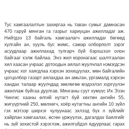
Тус хамгаалалтын захиргаа нь таван сумыг дамнасан
470 гаруй мянган га газрыг хариуцан ажилладаг аж.
Нийтдээ 13 байгаль хамгаалагч ажилладаг бөгөөд
хулгайн ан, хууль бус жимс, самар олборлолт зэрэг
асуудлаар ажиллахад тулгарч буй бэрхшээл олон
байгааг хэлж байлаа. Энэ жил коронагаас шалтгаалан
хил хаасан учраас дотоодын аялал жуулчлал нэмэгдсэн
учраас хог хаягдлаа хэрхэн зохицуулах, мөн байгалийн
цогцолбор газарт аялахдаа ан амьтан, ургамалд хэрхэн
хандах талаар жуулчдад зөвлөгөө мэдээлэл хүргүүлэн
ажиллаж буйгаа дуулгав. Мянганы суут хүмүүс Их Эзэн
Чингис хааны өлгий нутагт буй хөхтөн ангийн 55,
жигүүртний 250, мөлхөгч, хоёр нутагтны ангийн 10 зүйл
гэх мэтээр ширхэг чулуунаас эхлээд бүх л зүйлийг
хайрлан хамгаалах, өсгөн үржүүлэх, дагалдах баялгийг
нь зүй зохистой хэрэглэж, ажилгүйдэл ядуурлаас гарах