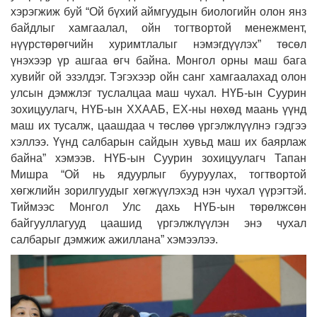
хэрэгжиж буй “Ой бүхий аймгуудын биологийн олон янз
байдлыг хамгаалал, ойн тогтвортой менежмент,
нүүрстөрөгчийн хуримтлалыг нэмэгдүүлэх” төсөл
үнэхээр үр ашгаа өгч байна. Монгол орны маш бага
хувийг ой эзэлдэг. Тэгэхээр ойн санг хамгаалахад олон
улсын дэмжлэг туслалцаа маш чухал. НҮБ-ын Суурин
зохицуулагч, НҮБ-ын ХХААБ, ЕХ-ны нөхөд маань үүнд
маш их тусалж, цаашдаа ч төслөө үргэлжлүүлнэ гэдгээ
хэллээ. Үүнд салбарын сайдын хувьд маш их баярлаж
байна” хэмээв. НҮБ-ын Суурин зохицуулагч Тапан
Мишра “Ой нь ядуурлыг бууруулах, тогтвортой
хөгжлийн зорилгуудыг хөгжүүлэхэд нэн чухал үүрэгтэй.
Тиймээс Монгол Улс дахь НҮБ-ын төрөлжсөн
байгууллагууд цаашид үргэлжлүүлэн энэ чухал
салбарыг дэмжиж ажиллана” хэмээлээ.