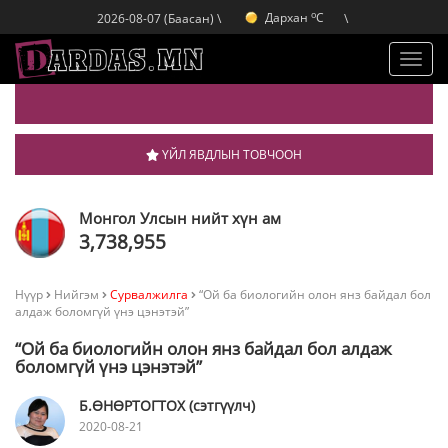
o
Дархан
C
2026-08-07 (Баасан) \
\
o
Эрдэнэт
C
o
Улаанбаатар
C
Toggl
o
Дархан
C
navig
ҮЙЛ ЯВДЛЫН ТОВЧООН
Монгол Улсын нийт хүн ам
3,738,955
Нүүр
Нийгэм
Сурвалжилга
“Ой ба биологийн олон янз байдал бол
алдаж боломгүй үнэ цэнэтэй”
“Ой ба биологийн олон янз байдал бол алдаж
боломгүй үнэ цэнэтэй”
Б.ӨНӨРТОГТОХ (сэтгүүлч)
2020-08-21