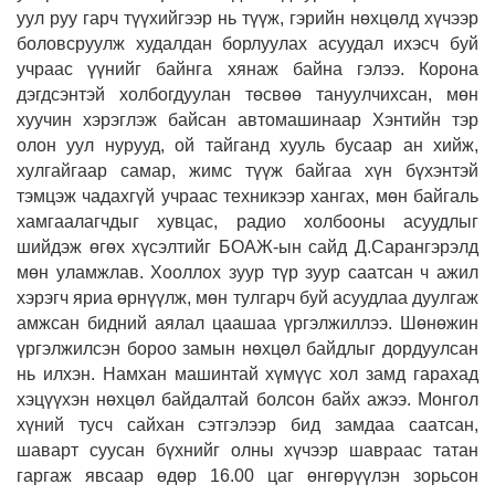
уул руу гарч түүхийгээр нь түүж, гэрийн нөхцөлд хүчээр
боловсруулж худалдан борлуулах асуудал ихэсч буй
учраас үүнийг байнга хянаж байна гэлээ. Корона
дэгдсэнтэй холбогдуулан төсвөө тануулчихсан, мөн
хуучин хэрэглэж байсан автомашинаар Хэнтийн тэр
олон уул нурууд, ой тайганд хууль бусаар ан хийж,
хулгайгаар самар, жимс түүж байгаа хүн бүхэнтэй
тэмцэж чадахгүй учраас техникээр хангах, мөн байгаль
хамгаалагчдыг хувцас, радио холбооны асуудлыг
шийдэж өгөх хүсэлтийг БОАЖ-ын сайд Д.Сарангэрэлд
мөн уламжлав. Хооллох зуур түр зуур саатсан ч ажил
хэрэгч яриа өрнүүлж, мөн тулгарч буй асуудлаа дуулгаж
амжсан бидний аялал цаашаа үргэлжиллээ. Шөнөжин
үргэлжилсэн бороо замын нөхцөл байдлыг дордуулсан
нь илхэн. Намхан машинтай хүмүүс хол замд гарахад
хэцүүхэн нөхцөл байдалтай болсон байх ажээ. Монгол
хүний тусч сайхан сэтгэлээр бид замдаа саатсан,
шаварт суусан бүхнийг олны хүчээр шавраас татан
гаргаж явсаар өдөр 16.00 цаг өнгөрүүлэн зорьсон