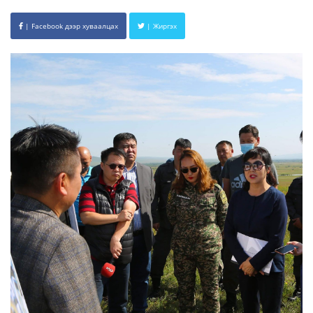
| Facebook дээр хуваалцах
| Жиргэх