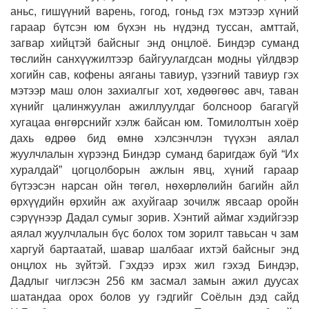
аньс, гишүүний варень, гогод, гоньд гэх мэтээр хүний
гараар бүтсэн юм бүхэн нь нүдэнд туссан, амттай,
загвар хийцтэй байсныг энд онцлоё. Биндэр суманд
төслийн санхүүжилтээр байгуулагдсан модны үйлдвэр
хогийн сав, кофены аяганы тавиур, үзэгний тавиур гэх
мэтээр маш олон захиалгыг хот, хөдөөгөөс авч, таван
хүнийг цалинжуулан ажиллуулдаг болсноор багагүй
хугацаа өнгөрснийг хэлж байсан юм. Томилолтын хоёр
дахь өдрөө бид өмнө хэлсэнчлэн түүхэн аялал
жуулчлалын хүрээнд Биндэр суманд баригдаж буй “Их
хуралдай” цогцолборын ажлын явц, хүний гараар
бүтээсэн нарсан ойн төгөл, нөхөрлөлийн багийн айл
өрхүүдийн өрхийн аж ахуйгаар зочилж явсаар оройн
сэрүүнээр Дадал сумыг зорив. Хэнтий аймаг хэдийгээр
аялал жуулчлалын бүс болох том зорилт тавьсан ч зам
харгуй бартаатай, шавар шалбааг ихтэй байсныг энд
онцлох нь зүйтэй. Гэхдээ ирэх жил гэхэд Биндэр,
Дадлыг чиглэсэн 256 км засмал замын ажил дуусах
шатандаа орох болов уу гэдгийг Соёлын дэд сайд