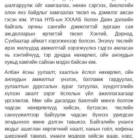
шалгаруулж ойг хамгаалах, нөхөн сэргээх, биологийн
олон янз байдлыг хамгаалах төсөл нь дэмжлэг авсан
гэсэн юм. Угтаа НҮБ-ын ХХААБ болон Даян дэлхийн
байгаль орчны сангийн дэмжлэгтэй зургаан сая
ам.долларын өртөгтэй төсөл Хэнтий, Дорнод,
Сүхбаатар аймагт хэрэгжихээр болсон. Энэхүү төслийг
ирэх жилүүдэд амжилттай хэрэгжүүлнэ гэдгээ амласан
нь хэнтийчүүд, тэр дундаа нөхөрлөл, ойн ангиудын
хувьд хамгийн сайхан мэдээ байсан юм.
Албан ёсны уулзалт, хаалтын ёслол нөхөрлөл, ойн
ангиудын амжилтыг үнэлэх, батламж гардуулах,
уулзалтын дурсгалын зураг татуулах, хүндэтгэлийн
хүлээн авалт зэрэг ёслолын үйл ажиллагаагаар
үргэлжлэв. Мөн ойн дагалдах баялгийг мөнгө болгож
чадсан нөхөрлөлүүд хийсэн, бүтээсэн, төслийн
санхүүжилтээр байгуулж чадсан бүхнээ уригдсан
зочдынхоо өмнө дэлгэн тавьжээ. Байгалийн унанги
модыг ашиглан хөргөгчний наалт, ханын гоёл, кофены
ширээний тавиур, унанги модоор хийсэн ваар, нэрс,