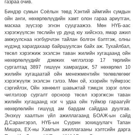
газраа очив.
Биндэр сумын Соёлын төвд Хэнтий аймгийн сумдын
ойн анги, нөхөрлөлүүдийн хамт олон гараа ариутган,
маскаа зүүсээр эгнэн сууцгаажээ. Мөн НҮБ-аас
хэрэгжүүлсэн төслийн үр дүнд юу хийснээ, ямар ажил
амжуулснаа нэгбүрчлэн тайлан болгон бэлтгэж, олны
нүдэнд харагдахаар байршуулсан байх аж. Тухайлбал,
төсөл хэрэгжиж эхэлсэн таван жилийн хугацаанд ойн
нөхөрлөлүүдийг дэмжих чиглэлээр 17 төрлийн
сургалтад 3897 гишүүн хамрагдаж, 57 нөхөрлөл 10
жилийн хугацаатай ойн менежментийн төлөвлөгөөг
хэрэгжүүлж эхэлсэн гэлээ. Мөн ой, хээрийн түймрээс
сэргийлэх, Ойн хөнөөлт шавьжтай тэмцэх зэрэг олон
чиглэлээр сургалт орсноор төсөл хэрэгжсэн таван
жилийн хугацаанд нэг ч удаа ойн түймэр гараагүйг
нөхөрлөлийн гишүүд ам бардам сайддаа дуулгав.
Энэхүү хаалтын үйл ажиллагаанд БОАЖ-ын сайд
Д.Сарангэрэл, НҮБ-ын Суурин зохицуулагч Тапан
Мишра, ЕХ-ны Хамтын ажиллагааны хэлтсийн дарга