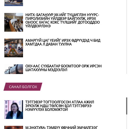
НИТХ: БАГАНУУР ХК-ИЙГ ТҮШИГЛЭН НҮҮРС-
ПИРОЛИЗИЙН ҮЙЛДВЭР БАЙГУУЛЖ, ИРЭХ
ОНООС ХАГАС КОКС ТҮЛШИЙГ ДОТООДДОО
ҮЙЛДВЭРЛЭНЭ
АМАРГҮЙ ЦАГ ҮЕИЙГ ИРЭХ ӨДРҮҮДЭД Ч БИД
ХАМТДАА Л ДАВАН ТУУЛНА
ОХУ-ААС СҮХБААТАР БООМТООР ОРЖ ИРСЭН
ШАТАХУУНЫ МЭДЭЭЛЭЛ
САНАЛ БОЛГОХ
ҮЕР УСНЫ БОЛЗОШГҮЙ АЮУЛААС
СЭРГИЙЛЖ, ХОЛБОГДОХ БАЙГУУЛЛАГУУД
ӨНДӨРЖҮҮЛСЭН БЭЛЭН БАЙДАЛД АЖИЛЛАЖ
ТЭТГЭВЭР ТОГТООЛГОСОН АТЛАА АЖИЛ
БАЙНА
ЭРХЭЛЖ НДШ ТӨЛСӨН БОЛ ТЭТГЭВРЭЭ
НЭМҮҮЛЭХ БОЛОМЖТОЙ
НИТХ-ЫН ТӨЛӨӨЛӨГЧИД COP17 БАГА
ХУРЛЫН БЭЛТГЭЛ АЖЛЫН ТАЛААР
МЭДЭЭЛЭЛ СОНСЛОО
М.ЭНХТУЯА: ТЭМБҮҮ ӨВЧНИЙ ЭМЧИЛГЭЭГ