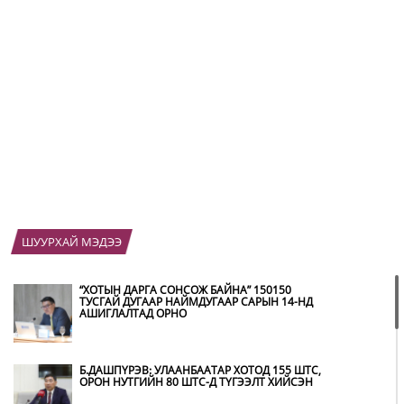
ШУУРХАЙ МЭДЭЭ
“ХОТЫН ДАРГА СОНСОЖ БАЙНА” 150150
ТУСГАЙ ДУГААР НАЙМДУГААР САРЫН 14-НД
АШИГЛАЛТАД ОРНО
Б.ДАШПҮРЭВ: УЛААНБААТАР ХОТОД 155 ШТС,
ОРОН НУТГИЙН 80 ШТС-Д ТҮГЭЭЛТ ХИЙСЭН