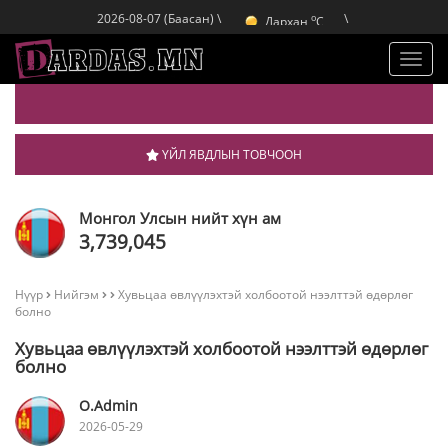
Улаанбаатар
C
o
Дархан
C
2026-08-07 (Баасан) \
\
o
Эрдэнэт
C
o
Улаанбаатар
C
Toggl
navig
ҮЙЛ ЯВДЛЫН ТОВЧООН
Монгол Улсын нийт хүн ам
3,739,045
Нүүр
Нийгэм
Хувьцаа өвлүүлэхтэй холбоотой нээлттэй өдөрлөг
болно
Хувьцаа өвлүүлэхтэй холбоотой нээлттэй өдөрлөг
болно
O.Admin
2026-05-29