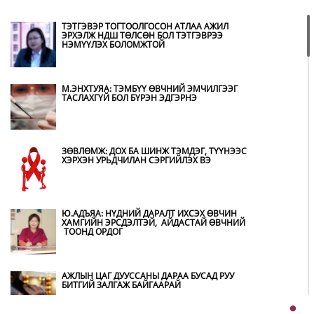
ОХУ-ААС СҮХБААТАР БООМТООР ОРЖ ИРСЭН
ШАТАХУУНЫ МЭДЭЭЛЭЛ
ТЭТГЭВЭР ТОГТООЛГОСОН АТЛАА АЖИЛ
ЭРХЭЛЖ НДШ ТӨЛСӨН БОЛ ТЭТГЭВРЭЭ
НЭМҮҮЛЭХ БОЛОМЖТОЙ
ҮЕР УСНЫ БОЛЗОШГҮЙ АЮУЛААС
СЭРГИЙЛЖ, ХОЛБОГДОХ БАЙГУУЛЛАГУУД
ӨНДӨРЖҮҮЛСЭН БЭЛЭН БАЙДАЛД АЖИЛЛАЖ
М.ЭНХТУЯА: ТЭМБҮҮ ӨВЧНИЙ ЭМЧИЛГЭЭГ
БАЙНА
ТАСЛАХГҮЙ БОЛ БҮРЭН ЭДГЭРНЭ
НИТХ-ЫН ТӨЛӨӨЛӨГЧИД COP17 БАГА
ХУРЛЫН БЭЛТГЭЛ АЖЛЫН ТАЛААР
МЭДЭЭЛЭЛ СОНСЛОО
ЗӨВЛӨМЖ: ДОХ БА ШИНЖ ТЭМДЭГ, ТҮҮНЭЭС
ХЭРХЭН УРЬДЧИЛАН СЭРГИЙЛЭХ ВЭ
МОНГОЛ УЛС “COP17”-Д “ТАЛ ХЭЭРИЙН
ТӨЛӨВЛӨГӨӨ”-ГӨӨ ТАНИЛЦУУЛНА
Ю.АДЪЯА: НҮДНИЙ ДАРАЛТ ИХСЭХ ӨВЧИН
ХАМГИЙН ЭРСДЭЛТЭЙ, АЙДАСТАЙ ӨВЧНИЙ
ТООНД ОРДОГ
НӨӨЦИЙН МАХНЫ ХУДАЛДАА,
БОРЛУУЛАЛТЫГ НЭЭЛТТЭЙ ИЛ ТОД
БОЛГОНО
АЖЛЫН ЦАГ ДУУССАНЫ ДАРАА БУСАД РУУ
БИТГИЙ ЗАЛГАЖ БАЙГААРАЙ
БҮХ ШАТАНД ХЭМНЭЛТИЙН ГОРИМД