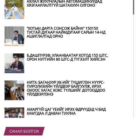
АЯЛАЛ ЖУУЛЧЛАЛЫН АВТОМАШИНУУДАД
ХЯЗГААРЛАЛТГҮЙ ШАТАХУУН ОЛГОНО
“ХОТЫН ДАРГА СОНСОЖ БАЙНА” 150150
ТУСГАЙ ДУГААР НАЙМДУГААР САРЫН 14-НД
АШИГЛАЛТАД ОРНО
Б.ДАШПҮРЭВ: УЛААНБААТАР ХОТОД 155 ШТС,
ОРОН НУТГИЙН 80 ШТС-Д ТҮГЭЭЛТ ХИЙСЭН
НИТХ: БАГАНУУР ХК-ИЙГ ТҮШИГЛЭН НҮҮРС-
ПИРОЛИЗИЙН ҮЙЛДВЭР БАЙГУУЛЖ, ИРЭХ
ОНООС ХАГАС КОКС ТҮЛШИЙГ ДОТООДДОО
ҮЙЛДВЭРЛЭНЭ
АМАРГҮЙ ЦАГ ҮЕИЙГ ИРЭХ ӨДРҮҮДЭД Ч БИД
ХАМТДАА Л ДАВАН ТУУЛНА
САНАЛ БОЛГОХ