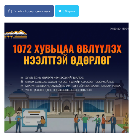
| Facebook дээр хуваалцах
| Жиргэх