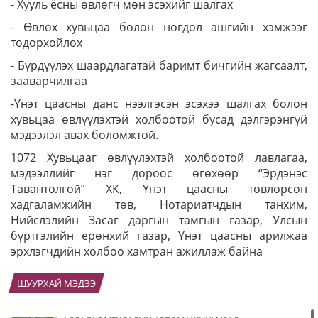
- Хууль ёсны өвлөгч мөн эсэхийг шалгах
- Өвлөх хувьцаа болон ногдол ашгийн хэмжээг
тодорхойлох
- Бүрдүүлэх шаардлагатай баримт бичгийн жагсаалт,
зааварчилгаа
-Үнэт цаасны данс нээлгэсэн эсэхээ шалгах болон
хувьцаа өвлүүлэхтэй холбоотой бусад дэлгэрэнгүй
мэдээлэл авах боломжтой.
1072 Хувьцааг өвлүүлэхтэй холбоотой лавлагаа,
мэдээллийг нэг дороос өгөхөөр “Эрдэнэс
Тавантолгой” ХК, Үнэт цаасны төвлөрсөн
хадгаламжийн төв, Нотариатчдын танхим,
Нийслэлийн Засаг даргын тамгын газар, Улсын
бүртгэлийн ерөнхий газар, Үнэт цаасны арилжаа
эрхлэгчдийн холбоо хамтран ажиллаж байна
ШУУРХАЙ МЭДЭЭ