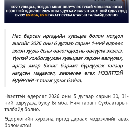
Нас барсан иргэдийн хувьцаа болон ногдол
ашгийг 2026 оны 6 дугаар сарын 1-ний өдрөөс
эхлэн хууль ёсны өвлөгчдөд нь өвлүүлж эхэлнэ.
Үүнтэй холбогдуулан хувьцааг хэрхэн өвлүүлэх,
иргэд ямар бичиг баримт бүрдүүлэх талаар
нэгдсэн мэдээлэл, зөвлөгөө өгөх НЭЭЛТТЭЙ
ӨДӨРЛӨГ-т таныг урьж байна.
Нээлттэй өдөрлөг 2026 оны 5 дугаар сарын 30, 31-
ний өдрүүдэд буюу Бямба, Ням гарагт Сүхбаатарын
талбайд болно.
Өдөрлөгийн хүрээнд иргэд дараах мэдээллийг авах
боломжтой