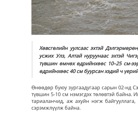
Хөвсгөлийн уулсаас эхтэй Дэлгэрмөрөн
усжих Улз, Алтай нуруунаас эхтэй Чигэ
түвшин өмнөх өдрийнхөөс 10–25 см-ээр
өдрийнхөөс 40 см буурсан хэдий ч үерий
Өнөөдөр буюу зургаадугаар сарын 02-нд С
түвшин 5-10 см нэмэгдэх төлөвтэй байна. И
тариаланчид, аж ахуйн нэгж байгууллага
сэрэмжлүүлж байна.