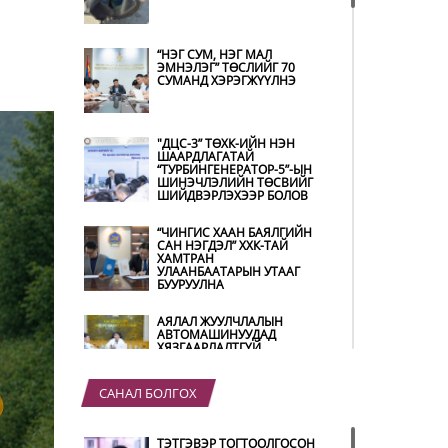
“НЭГ СУМ, НЭГ МАЛ
ЭМНЭЛЭГ” ТӨСЛИЙГ 70
СУМАНД ХЭРЭГЖҮҮЛНЭ
"ДЦС-3” ТӨХК-ИЙН НЭН
ШААРДЛАГАТАЙ
“ТУРБИНГЕНЕРАТОР-5”-ЫН
ШИНЭЧЛЭЛИЙН ТӨСВИЙГ
ШИЙДВЭРЛЭХЭЭР БОЛОВ
“ЧИНГИС ХААН БАЯЛГИЙН
САН НЭГДЭЛ” ХХК-ТАЙ
ХАМТРАН
УЛААНБААТАРЫН УТААГ
БУУРУУЛНА
АЯЛАЛ ЖУУЛЧЛАЛЫН
АВТОМАШИНУУДАД
ХЯЗГААРЛАЛТГҮЙ
ШАТАХУУН ОЛГОНО
САНАЛ БОЛГОХ
“ХОТЫН ДАРГА СОНСОЖ
БАЙНА” 150150 ТУСГАЙ
ДУГААР НАЙМДУГААР
ТЭТГЭВЭР ТОГТООЛГОСОН