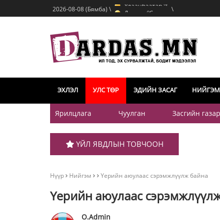
o
Дархан
C
2026-08-08 (Бямба) \
\
o
Эрдэнэт
C
o
Улаанбаатар
C
ЭХЛЭЛ
УЛС ТӨР
ЭДИЙН ЗАСАГ
НИЙГЭМ
Ярилцлага
Чуулган
Засгийн газа
ҮЙЛ ЯВДЛЫН ТОВЧООН
Нүүр
Нийгэм
Үерийн аюулаас сэрэмжлүүлж байна
Үерийн аюулаас сэрэмжлүүл
O.Admin