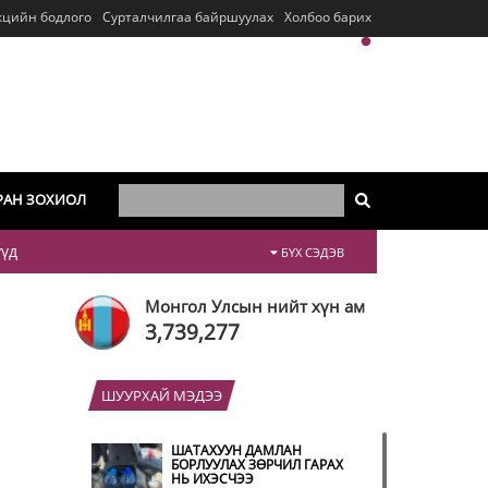
кцийн бодлого
Сурталчилгаа байршуулах
Холбоо барих
РАН ЗОХИОЛ
үүд
БҮХ СЭДЭВ
Монгол Улсын нийт хүн ам
3,739,277
ШУУРХАЙ МЭДЭЭ
ШАТАХУУН ДАМЛАН
БОРЛУУЛАХ ЗӨРЧИЛ ГАРАХ
НЬ ИХЭСЧЭЭ