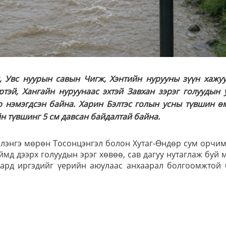
, Увс нуурын савын Чигж, Хэнтийн нурууны зүүн хажуу
ртэй, Хангайн нуруунаас эхтэй Завхан зэрэг голуудын 
 нэмэгдсэн байна. Харин Бэлтэс голын усны түвшин ө
н түвшинг 5 см давсан байдалтай байна.
элэнгэ мөрөн Тосонцэнгэл болон Хутаг-Өндөр сум орчи
ймд дээрх голуудын эрэг хөвөө, сав дагуу нутаглаж буй 
, ард иргэдийг үерийн аюулаас анхаарал болгоомжтой 