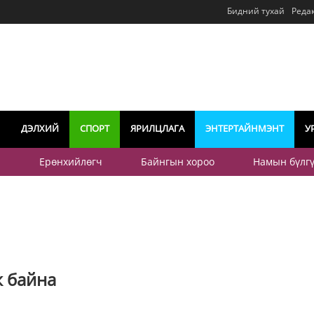
Бидний тухай
Реда
ДЭЛХИЙ
СПОРТ
ЯРИЛЦЛАГА
ЭНТЕРТАЙНМЭНТ
У
р
Ерөнхийлөгч
Байнгын хороо
Намын бүлг
ж байна