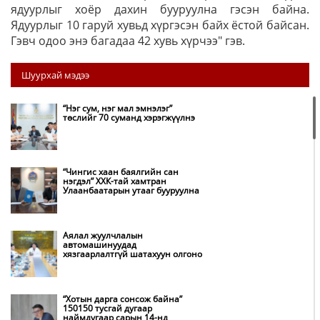
ядуурлыг хоёр дахин бууруулна гэсэн байна.
Ядуурлыг 10 гаруй хувьд хүргэсэн байх ёстой байсан.
Гэвч одоо энэ багадаа 42 хувь хүрчээ" гэв.
Шуурхай мэдээ
“Нэг сум, нэг мал эмнэлэг”
төслийг 70 суманд хэрэгжүүлнэ
“Чингис хаан баялгийн сан
нэгдэл” ХХК-тай хамтран
Улаанбаатарын утааг бууруулна
Аялал жуулчлалын
автомашинуудад
хязгаарлалтгүй шатахуун олгоно
“Хотын дарга сонсож байна”
150150 тусгай дугаар
наймдугаар сарын 14-нд