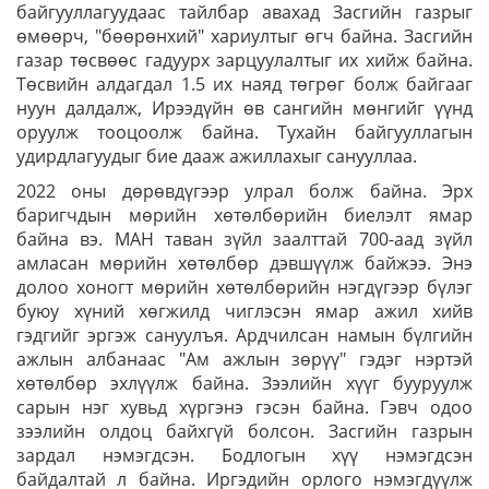
байгууллагуудаас тайлбар авахад Засгийн газрыг
өмөөрч, "бөөрөнхий" хариултыг өгч байна. Засгийн
газар төсвөөс гадуурх зарцуулалтыг их хийж байна.
Төсвийн алдагдал 1.5 их наяд төгрөг болж байгааг
нуун далдалж, Ирээдүйн өв сангийн мөнгийг үүнд
оруулж тооцоолж байна. Тухайн байгууллагын
удирдлагуудыг бие дааж ажиллахыг санууллаа.
2022 оны дөрөвдүгээр улрал болж байна. Эрх
баригчдын мөрийн хөтөлбөрийн биелэлт ямар
байна вэ. МАН таван зүйл заалттай 700-аад зүйл
амласан мөрийн хөтөлбөр дэвшүүлж байжээ. Энэ
долоо хоногт мөрийн хөтөлбөрийн нэгдүгээр бүлэг
буюу хүний хөгжилд чиглэсэн ямар ажил хийв
гэдгийг эргэж сануулъя. Ардчилсан намын бүлгийн
ажлын албанаас "Ам ажлын зөрүү" гэдэг нэртэй
хөтөлбөр эхлүүлж байна. Зээлийн хүүг бууруулж
сарын нэг хувьд хүргэнэ гэсэн байна. Гэвч одоо
зээлийн олдоц байхгүй болсон. Засгийн газрын
зардал нэмэгдсэн. Бодлогын хүү нэмэгдсэн
байдалтай л байна. Иргэдийн орлого нэмэгдүүлж