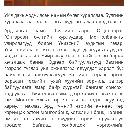
УИХ дахь Ардчилсан намын бүлэг хуралдлаа. Бүлгийн
хуралдаанаар хэлэлцсэн асуудлын талаар мэдээллээ.
Ардчилсан намын бүлгийн дарга О.Цогтгэрэл
"Өнгөрсөн бүлгийн хурлуудаар Монголбанкны
удирдлагууд болон Үндэсний аудитын газар,
Үндэсний статистикын газрын удирдлагуудыг дуудаж,
мэдээлэл авлаа. Учир нь улсын төсвийг өргөн барьж
хэлэлцэж байна. Эдгээр байгууллагууд Засгийн
газраас тусдаа үйл ажиллагаа явуулдаг хараат бус
байх ёстой байгууллагууд. Засгийн газраас өргөн
барьсан төсвийн тухай хуулийн зөрчилд эдгээр
байгууллага ямар байр суурьтай байгааг сонсож,
тодруулсан. Бид гурван зүйл дээр хариулт авах гэсэн
юм. Монгол Улсын өр яг хэд вэ гэдэг асуултад
хариулт нэхлээ. Ард түмний нэрийн өмнөөс төр
хариуцах ёстой Монголбанк, Хөгжлийн банк, Төрийн
өмчит аж ахуйн нэгжүүдийн өрийг оруулахгүй
тооцож байгаад холбогдох мэргэжлийн