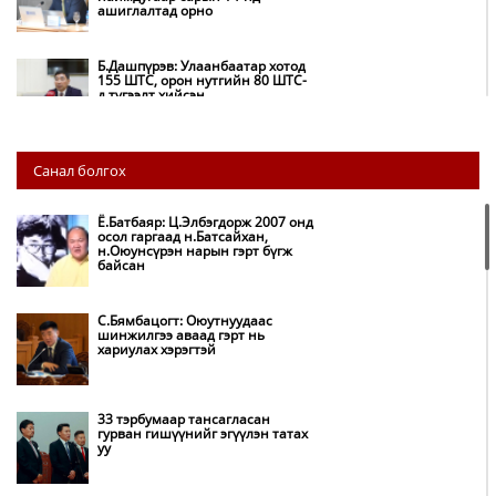
ашиглалтад орно
Б.Дашпүрэв: Улаанбаатар хотод
155 ШТС, орон нутгийн 80 ШТС-
д түгээлт хийсэн
НИТХ: Багануур ХК-ийг түшиглэн
Санал болгох
нүүрс-пиролизийн үйлдвэр
байгуулж, ирэх оноос хагас кокс
түлшийг дотооддоо үйлдвэрлэнэ
Ё.Батбаяр: Ц.Элбэгдорж 2007 онд
осол гаргаад н.Батсайхан,
н.Оюунсүрэн нарын гэрт бүгж
Амаргүй цаг үеийг ирэх
байсан
өдрүүдэд ч бид хамтдаа л даван
туулна
С.Бямбацогт: Оюутнуудаас
шинжилгээ аваад гэрт нь
хариулах хэрэгтэй
НИТХ-ын төлөөлөгчид COP17
бага хурлын бэлтгэл ажлын
талаар мэдээлэл сонслоо
33 тэрбумаар тансагласан
гурван гишүүнийг эгүүлэн татах
уу
Монгол Улс “COP17”-д “Тал
хээрийн төлөвлөгөө”-гөө
танилцуулна