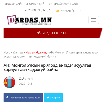
ҮНДСЭН САЙТ
СПОРТЫН САЙТ
ЭНТЕРТАЙНМЭНТ САЙТ
O
2026-08-09 (Ням) \
\
ДАРХАН
C
O
ЭРДЭНЭТ
C
O
УЛААНБААТАР
C
Toggle
navigat
ҮЙЛ ЯВДЛЫН ТОВЧООН
Нүүр
Улс төр
Намын бүлгүүд
АН: Монгол Улсын өр яг хэд вэ гэдэг
асуултад хариулт авч чадахгүй байна
АН: Монгол Улсын өр яг хэд вэ гэдэг асуултад
хариулт авч чадахгүй байна
O.Admin
2022-10-31
| Facebook дээр хуваалцах
| Жиргэх