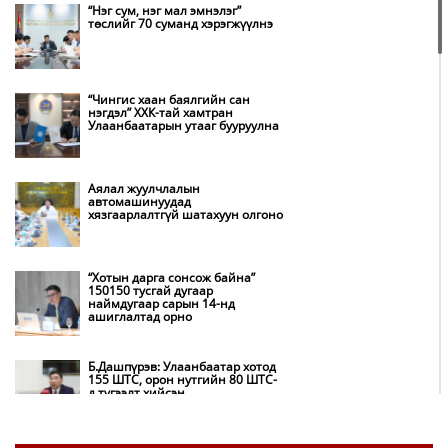
“Нэг сум, нэг мал эмнэлэг”
төслийг 70 суманд хэрэгжүүлнэ
“Чингис хаан баялгийн сан
нэгдэл” ХХК-тай хамтран
Улаанбаатарын утааг бууруулна
Аялал жуулчлалын
автомашинуудад
хязгаарлалтгүй шатахуун олгоно
“Хотын дарга сонсож байна”
150150 тусгай дугаар
наймдугаар сарын 14-нд
ашиглалтад орно
Б.Дашпүрэв: Улаанбаатар хотод
155 ШТС, орон нутгийн 80 ШТС-
д түгээлт хийсэн