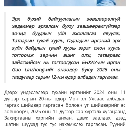
Эрх бүхий байгууллагын зөвшөөрөлгүй
хөдөлмөр эрхэлсэн буюу зөвшөөрөлгүйгээр
зочид буудлын үйл ажиллагаа явуулж,
Татварын тухай хууль, Гадаадын иргэний эрх
зүйн байдлын тухай хууль зэрэг олон хууль
тогтоомж зөрчин ашиг олж, татвараас
зайлсхийсэн нь тогтоогдсон БНХАУ-ын иргэн
Gao Linzhong-ийг өнөөдөр буюу 2026 оны
тавдугаар сарын 12-ны өдөр албадан гаргалаа.
Дээрх үндэслэлээр тухайн иргэнийг 2024 оны 11
дүгээр сарын 20-ны өдөр Монгол Улсаас албадан
гаргах шийдвэр гаргасан боловч уг шийдвэрийг эс
зөвшөөрч, 2025 оны 11 дүгээр сар хүртэлх хугацаанд
Захиргааны хэргийн анхан, давж заалдах, дээд
шатны шүүхэд тус тус нэхэмжлэх гаргасан. Түүний