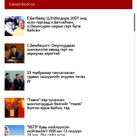
НИТХ: Багануур ХК-ийг түшиглэн
Санал болгох
нүүрс-пиролизийн үйлдвэр
байгуулж, ирэх оноос хагас кокс
түлшийг дотооддоо үйлдвэрлэнэ
Ё.Батбаяр: Ц.Элбэгдорж 2007 онд
осол гаргаад н.Батсайхан,
н.Оюунсүрэн нарын гэрт бүгж
Амаргүй цаг үеийг ирэх
байсан
өдрүүдэд ч бид хамтдаа л даван
туулна
С.Бямбацогт: Оюутнуудаас
шинжилгээ аваад гэрт нь
хариулах хэрэгтэй
НИТХ-ын төлөөлөгчид COP17
бага хурлын бэлтгэл ажлын
талаар мэдээлэл сонслоо
33 тэрбумаар тансагласан
гурван гишүүнийг эгүүлэн татах
уу
Монгол Улс “COP17”-д “Тал
хээрийн төлөвлөгөө”-гөө
танилцуулна
"Тэвнэ"-ээр тусалсан
монголчуудын бэлгийг "тэмээ"
болгон ярьж байна, тэд
Нөөцийн махны худалдаа,
борлуулалтыг нээлттэй ил тод
болгоно
“УБТЗ” Хувь нийлүүлсэн
нийгэмлэгт УИХ-ын 13 гишүүн
24 хүн, Дэд сайд асан