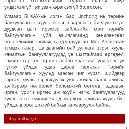
гаргасан нэхэмжлэлийг гурван шатны шүүх
үндэслэлгүй гэж үзэн хэрэгсэхгүй болгосон.
Улмаар БНХАУ-ын иргэн Gao Linzhong нь төрийн
байгууллагын хууль ёсны шаардлага биелүүлээгүй,
дуудсан цагт ирэхээс зайлсхийх, мөн төрийн
байгууллагын үйл ажиллагаанд хөндлөнгөөс
нөлөөлөхийг завдаж, саад учруулсан. Мөн Авлигатай
тэмцэх газар, Цагдаагийн байгууллага зэрэг хууль,
хяналтын байгууллагуудад үе шаттайгаар өргөдөл,
гомдол гаргаж төрийн албан хаагчийг үндэслэлгүй
гүтгэх үйлдэл удаа дараа гаргасан. Төрийн
байгууллагын хуульд заасан чиг үүрэг, шийдвэр
гаргах, хууль хэрэгжүүлэх үйл ажиллагаанд аливаа
хэлбэрээр нөлөөлөх боломжгүй бөгөөд гадаадын
иргэн, уригч иргэн, аж ахуйн нэгж, байгууллагууд
хууль тогтоомжийг чанд мөрдөж, аливаа хууль бус
үйлдэлд оролцохгүй байхыг анхааруулж байна.
Шуурхай мэдээ