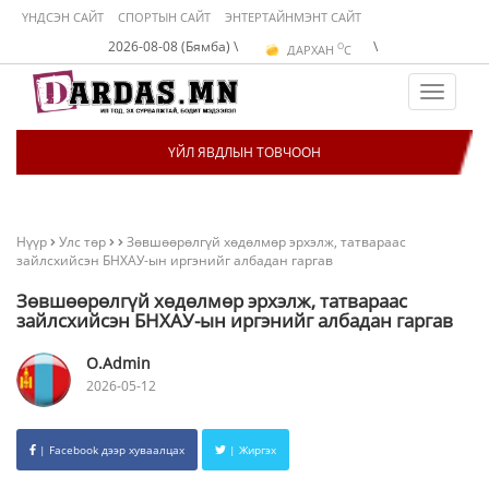
ҮНДСЭН САЙТ
СПОРТЫН САЙТ
ЭНТЕРТАЙНМЭНТ САЙТ
O
2026-08-08 (Бямба) \
\
ДАРХАН
C
O
ЭРДЭНЭТ
C
O
УЛААНБААТАР
C
Toggle
navigat
ҮЙЛ ЯВДЛЫН ТОВЧООН
Нүүр
Улс төр
Зөвшөөрөлгүй хөдөлмөр эрхэлж, татвараас
зайлсхийсэн БНХАУ-ын иргэнийг албадан гаргав
Зөвшөөрөлгүй хөдөлмөр эрхэлж, татвараас
зайлсхийсэн БНХАУ-ын иргэнийг албадан гаргав
O.Admin
2026-05-12
| Facebook дээр хуваалцах
| Жиргэх