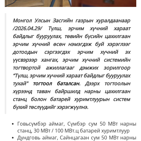
Монгол Улсын Засгийн газрын хуралдаанаар
/2026.04.29/ Түлш, эрчим хүчний хараат
байдлыг бууруулах, төвийн бүсийн цахилгаан
эрчим хүчний өсөн нэмэгдэж буй хэрэглээг
дотоодын сэргээгдэх эрчим хүчний эх
үүсвэрээр хангах, эрчим хүчний системийн
тогтвортой ажиллагааг дэмжих зорилгоор
“Түлш, эрчим хүчний хараат байдлыг бууруулах
тухай"
тогтоол баталсан
. Дээрх тогтоолын
хүрээнд таван байршилд нарны цахилгаан
станц болон батарей хуримтлуурын систем
бүхий төслүүдийг хэрэгжүүлнэ.
Говьсүмбэр аймаг, Сүмбэр сум 50 МВт нарны
станц, 30 МВт / 100 МВт.ц батарей хуримтлуур
Дундговь аймаг, Сайнцагаан сум 50 МВт нарны