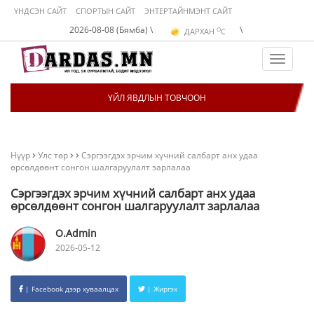
ҮНДСЭН САЙТ
СПОРТЫН САЙТ
ЭНТЕРТАЙНМЭНТ САЙТ
O
2026-08-08 (Бямба) \
\
ДАРХАН
C
O
ЭРДЭНЭТ
C
O
УЛААНБААТАР
C
Toggle
navigat
ҮЙЛ ЯВДЛЫН ТОВЧООН
Нүүр
Улс төр
Сэргээгдэх эрчим хүчний салбарт анх удаа
өрсөлдөөнт сонгон шалгаруулалт зарлалаа
Сэргээгдэх эрчим хүчний салбарт анх удаа
өрсөлдөөнт сонгон шалгаруулалт зарлалаа
O.Admin
2026-05-12
| Facebook дээр хуваалцах
| Жиргэх