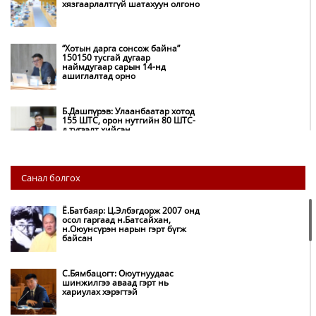
хязгаарлалтгүй шатахуун олгоно
“Хотын дарга сонсож байна”
150150 тусгай дугаар
наймдугаар сарын 14-нд
ашиглалтад орно
Б.Дашпүрэв: Улаанбаатар хотод
155 ШТС, орон нутгийн 80 ШТС-
д түгээлт хийсэн
НИТХ: Багануур ХК-ийг түшиглэн
Санал болгох
нүүрс-пиролизийн үйлдвэр
байгуулж, ирэх оноос хагас кокс
түлшийг дотооддоо үйлдвэрлэнэ
Ё.Батбаяр: Ц.Элбэгдорж 2007 онд
осол гаргаад н.Батсайхан,
н.Оюунсүрэн нарын гэрт бүгж
Амаргүй цаг үеийг ирэх
байсан
өдрүүдэд ч бид хамтдаа л даван
туулна
С.Бямбацогт: Оюутнуудаас
шинжилгээ аваад гэрт нь
хариулах хэрэгтэй
НИТХ-ын төлөөлөгчид COP17
бага хурлын бэлтгэл ажлын