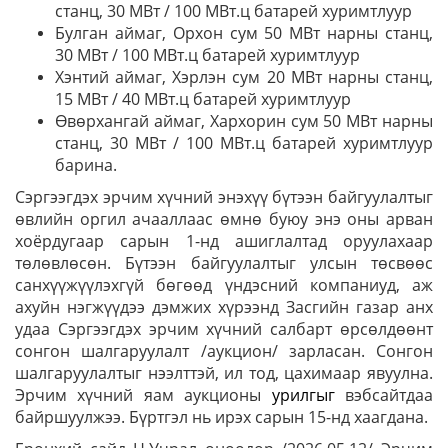
станц, 30 МВт / 100 МВт.ц батарей хуримтлуур
Булган аймаг, Орхон сум 50 МВт нарны станц,
30 МВт / 100 МВт.ц батарей хуримтлуур
Хэнтий аймаг, Хэрлэн сум 20 МВт нарны станц,
15 МВт / 40 МВт.ц батарей хуримтлуур
Өвөрхангай аймаг, Хархорин сум 50 МВт нарны
станц, 30 МВт / 100 МВт.ц батарей хуримтлуур
барина.
Сэргээгдэх эрчим хүчний энэхүү бүтээн байгуулалтыг
өвлийн оргил ачааллаас өмнө буюу энэ оны арван
хоёрдугаар сарын 1-нд ашиглалтад оруулахаар
төлөвлөсөн. Бүтээн байгуулалтыг улсын төсвөөс
санхүүжүүлэхгүй бөгөөд үндэсний компаниуд, аж
ахуйн нэгжүүдээ дэмжих хүрээнд Засгийн газар анх
удаа Сэргээгдэх эрчим хүчний салбарт өрсөлдөөнт
сонгон шалгаруулалт /аукцион/ зарласан. Сонгон
шалгаруулалтыг нээлттэй, ил тод, цахимаар явуулна.
Эрчим хүчний яам аукционы
урилгыг
вэбсайтдаа
байршуулжээ. Бүртгэл нь ирэх сарын 15-нд хаагдана.