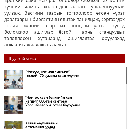
Ерөнхий сайд Н.Учрал өнөөдөр /2026.05.12/ Эрчим
хүчний яамны холбогдох албан тушаалтнуудтай
уулзаж, Засгийн газрын тогтоолоор өгсөн үүрэг
даалгаврын биелэлтийн явцтай танилцаж, сэргээгдэх
эрчим хүчний асар их нөөцтэй улсын хувьд
боломжоо ашиглах ёстой. Нарны станцуудыг
төлөвлөсөн хугацаанд ашиглалтад оруулахад
анхаарч ажиллахыг даалгав.
Шуурхай мэдээ
“Нэг сум, нэг мал эмнэлэг”
төслийг 70 суманд хэрэгжүүлнэ
“Чингис хаан баялгийн сан
нэгдэл” ХХК-тай хамтран
Улаанбаатарын утааг бууруулна
Аялал жуулчлалын
автомашинуудад