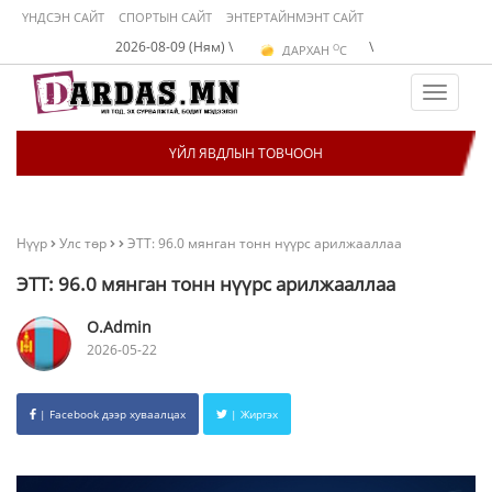
ҮНДСЭН САЙТ
СПОРТЫН САЙТ
ЭНТЕРТАЙНМЭНТ САЙТ
O
2026-08-09 (Ням) \
\
ДАРХАН
C
O
ЭРДЭНЭТ
C
O
УЛААНБААТАР
C
Toggle
navigat
ҮЙЛ ЯВДЛЫН ТОВЧООН
Нүүр
Улс төр
ЭТТ: 96.0 мянган тонн нүүрс арилжааллаа
ЭТТ: 96.0 мянган тонн нүүрс арилжааллаа
O.Admin
2026-05-22
| Facebook дээр хуваалцах
| Жиргэх