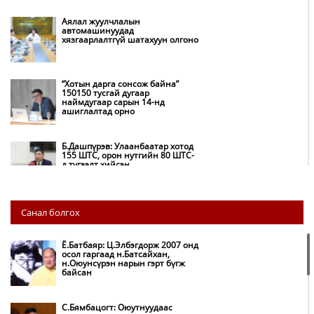
Аялал жуулчлалын
автомашинуудад
хязгаарлалтгүй шатахуун олгоно
“Хотын дарга сонсож байна”
150150 тусгай дугаар
наймдугаар сарын 14-нд
ашиглалтад орно
Б.Дашпүрэв: Улаанбаатар хотод
155 ШТС, орон нутгийн 80 ШТС-
д түгээлт хийсэн
НИТХ: Багануур ХК-ийг түшиглэн
Санал болгох
нүүрс-пиролизийн үйлдвэр
байгуулж, ирэх оноос хагас кокс
түлшийг дотооддоо үйлдвэрлэнэ
Ё.Батбаяр: Ц.Элбэгдорж 2007 онд
осол гаргаад н.Батсайхан,
н.Оюунсүрэн нарын гэрт бүгж
Амаргүй цаг үеийг ирэх
байсан
өдрүүдэд ч бид хамтдаа л даван
туулна
С.Бямбацогт: Оюутнуудаас