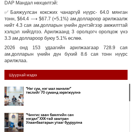
DAP Мандал нөхцөлтэй:
✅Баяжуулсан коксжих чанаргүй нүүрс- 64.0 мянган
тонн, $64.4 ⟶ $67.7 (+5.1%) ам.доллароор арилжаалж
нийт 4.3 сая ам.долларын үнийн дүнтэйгээр амжилттай
хэлцэл хийгдлээ. Арилжаанд 3 оролцогч оролцож үнэ
3.3 ам.доллароор буюу 5.1% өслөө.
2026 онд 153 удаагийн арилжаагаар 728.9 сая
ам.долларын үнийн дүн бүхий 8.6 сая тонн нүүрс
арилжлаа.
Шуурхай мэдээ
“Нэг сум, нэг мал эмнэлэг”
төслийг 70 суманд хэрэгжүүлнэ
“Чингис хаан баялгийн сан
нэгдэл” ХХК-тай хамтран
Улаанбаатарын утааг бууруулна