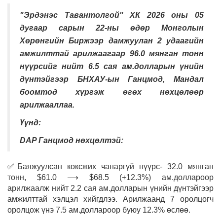
"Эрдэнэс Тавантолгой" ХК 2026 оны 05
дугаар сарын 22-ны өдөр Монголын
Хөрөнгийн Биржээр дамжуулан 2 удаагийн
амжилттай арилжаагаар 96.0 мянган тонн
нүүрсийг нийт 6.5 сая ам.долларын үнийн
дүнтэйгээр БНХАУ-ын Ганцмод, Мандал
боомтод хүргэж өгөх нөхцөлөөр
арилжааллаа.
Үүнд:
DAP Ганцмод нөхцөлтэй:
✅Баяжуулсан коксжих чанаргүй нүүрс- 32.0 мянган
тонн, $61.0 ⟶ $68.5 (+12.3%) ам.доллароор
арилжаалж нийт 2.2 сая ам.долларын үнийн дүнтэйгээр
амжилттай хэлцэл хийгдлээ. Арилжаанд 7 оролцогч
оролцож үнэ 7.5 ам.доллароор буюу 12.3% өслөө.