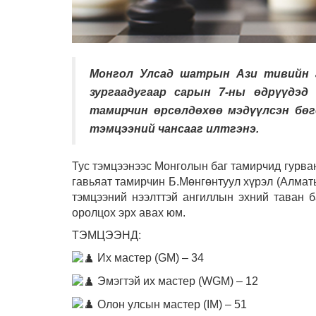
Монгол Улсад шатрын Ази тивийн а
зургаадугаар сарын 7-ны өдрүүдэд
тамирчин өрсөлдөхөө мэдүүлсэн бөг
тэмцээний чансааг илтгэнэ.
Тус тэмцээнээс Монголын баг тамирчид гурва
гавьяат тамирчин Б.Мөнгөнтуул хүрэл (Алмат
тэмцээний нээлттэй ангиллын эхний таван 
оролцох эрх авах юм.
ТЭМЦЭЭНД:
Их мастер (GM) – 34
Эмэгтэй их мастер (WGM) – 12
Олон улсын мастер (IM) – 51