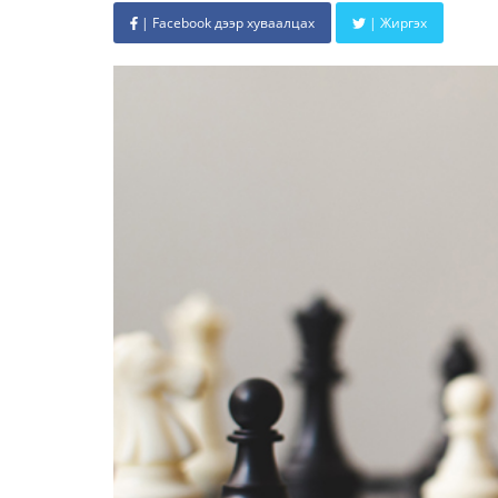
| Facebook дээр хуваалцах
| Жиргэх