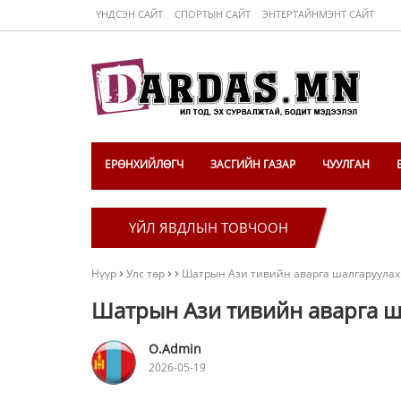
ҮНДСЭН САЙТ
СПОРТЫН САЙТ
ЭНТЕРТАЙНМЭНТ САЙТ
ЕРӨНХИЙЛӨГЧ
ЗАСГИЙН ГАЗАР
ЧУУЛГАН
ҮЙЛ ЯВДЛЫН ТОВЧООН
Нүүр
Улс төр
Шатрын Ази тивийн аварга шалгаруулах
Шатрын Ази тивийн аварга ш
O.Admin
2026-05-19