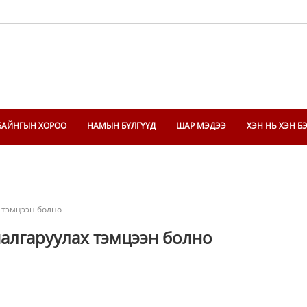
БАЙНГЫН ХОРОО
НАМЫН БҮЛГҮҮД
ШАР МЭДЭЭ
ХЭН НЬ ХЭН Б
 тэмцээн болно
алгаруулах тэмцээн болно