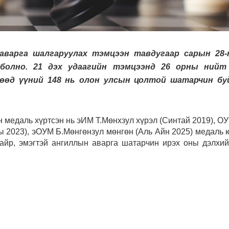
варга шалгаруулах тэмцээн тавдугаар сарын 28-
 болно. 21 дэх удаагийн тэмцээнд 26 орны нийт
өөд үүний 148 нь олон улсын цолтой шатарчин бу
н медаль хүртсэн нь эИМ Т.Мөнхзул хүрэл (Синтай 2019), О
ы 2023), эОУМ Б.Мөнгөнзул мөнгөн (Аль Айн 2025) медаль 
байр, эмэгтэй ангиллын аварга шатарчин ирэх оны дэлхи