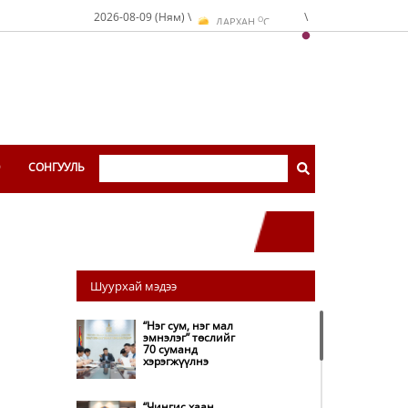
O
2026-08-09 (Ням) \
\
ДАРХАН
C
O
ЭРДЭНЭТ
C
O
УЛААНБААТАР
C
Э
СОНГУУЛЬ
Шуурхай мэдээ
“Нэг сум, нэг мал
эмнэлэг” төслийг
70 суманд
хэрэгжүүлнэ
“Чингис хаан