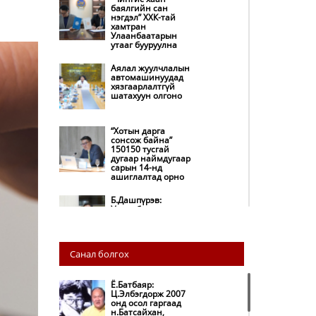
баялгийн сан
нэгдэл” ХХК-тай
хамтран
Улаанбаатарын
утааг бууруулна
Аялал жуулчлалын
автомашинуудад
хязгаарлалтгүй
шатахуун олгоно
“Хотын дарга
сонсож байна”
150150 тусгай
дугаар наймдугаар
сарын 14-нд
ашиглалтад орно
Б.Дашпүрэв:
Улаанбаатар хотод
155 ШТС, орон
нутгийн 80 ШТС-д
түгээлт хийсэн
Санал болгох
НИТХ: Багануур ХК-
ийг түшиглэн
нүүрс-пиролизийн
Ё.Батбаяр:
үйлдвэр байгуулж,
Ц.Элбэгдорж 2007
ирэх оноос хагас
онд осол гаргаад
кокс түлшийг
н.Батсайхан,