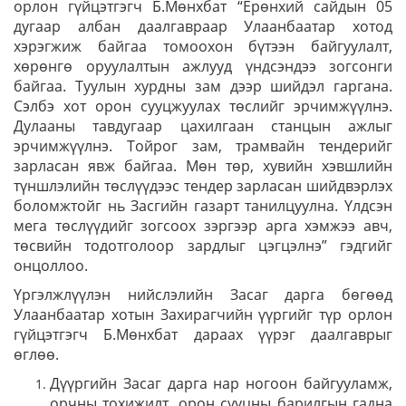
орлон гүйцэтгэгч Б.Мөнхбат “Ерөнхий сайдын 05
дугаар албан даалгавраар Улаанбаатар хотод
хэрэгжиж байгаа томоохон бүтээн байгуулалт,
хөрөнгө оруулалтын ажлууд үндсэндээ зогсонги
байгаа. Туулын хурдны зам дээр шийдэл гаргана.
Сэлбэ хот орон сууцжуулах төслийг эрчимжүүлнэ.
Дулааны тавдугаар цахилгаан станцын ажлыг
эрчимжүүлнэ. Тойрог зам, трамвайн тендерийг
зарласан явж байгаа. Мөн төр, хувийн хэвшлийн
түншлэлийн төслүүдээс тендер зарласан шийдвэрлэх
боломжтойг нь Засгийн газарт танилцуулна. Үлдсэн
мега төслүүдийг зогсоох зэргээр арга хэмжээ авч,
төсвийн тодотголоор зардлыг цэгцэлнэ” гэдгийг
онцоллоо.
Үргэлжлүүлэн нийслэлийн Засаг дарга бөгөөд
Улаанбаатар хотын Захирагчийн үүргийг түр орлон
гүйцэтгэгч Б.Мөнхбат дараах үүрэг даалгаврыг
өглөө.
Дүүргийн Засаг дарга нар ногоон байгууламж,
орчны тохижилт, орон сууцны барилгын гадна