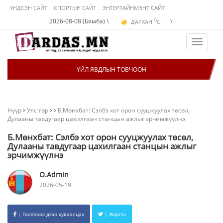
ҮНДСЭН САЙТ
СПОРТЫН САЙТ
ЭНТЕРТАЙНМЭНТ САЙТ
O
2026-08-08 (Бямба) \
\
ДАРХАН
C
O
ЭРДЭНЭТ
C
O
УЛААНБААТАР
C
Toggle
navigat
ҮЙЛ ЯВДЛЫН ТОВЧООН
Нүүр
Улс төр
Б.Мөнхбат: Сэлбэ хот орон сууцжуулах төсөл,
Дулааны тавдугаар цахилгаан станцын ажлыг эрчимжүүлнэ
Б.Мөнхбат: Сэлбэ хот орон сууцжуулах төсөл,
Дулааны тавдугаар цахилгаан станцын ажлыг
эрчимжүүлнэ
O.Admin
2026-05-19
| Facebook дээр хуваалцах
| Жиргэх