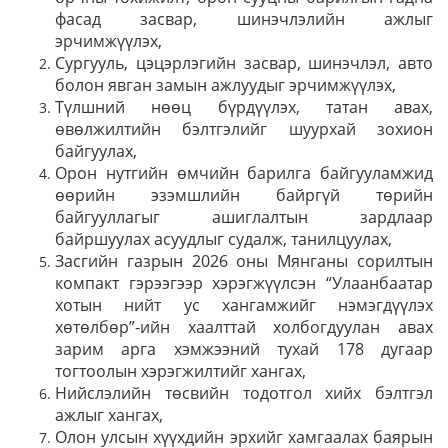
фасад засвар, шинэчлэлийн ажлыг
эрчимжүүлэх,
Сургууль, цэцэрлэгийн засвар, шинэчлэл, авто
болон явган замын ажлуудыг эрчимжүүлэх,
Түлшний нөөц бүрдүүлэх, татан авах,
өвөлжилтийн бэлтгэлийг шуурхай зохион
байгуулах,
Орон нутгийн өмчийн барилга байгууламжид
өөрийн эзэмшлийн байргүй төрийн
байгууллагыг ашиглалтын зардлаар
байршуулах асуудлыг судалж, танилцуулах,
Засгийн газрын 2026 оны Мянганы сорилтын
компакт гэрээгээр хэрэгжүүлсэн “Улаанбаатар
хотын нийт ус хангамжийг нэмэгдүүлэх
хөтөлбөр”-ийн хаалттай холбогдуулан авах
зарим арга хэмжээний тухай 178 дугаар
тогтоолын хэрэгжилтийг хангах,
Нийслэлийн төсвийн тодотгол хийх бэлтгэл
ажлыг хангах,
Олон улсын хүүхдийн эрхийг хамгаалах баярын