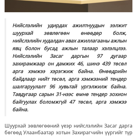
Нийслэлийн удирдах ажилтнуудын ээлжит
шуурхай зөвлөгөөн өнөөдөр болж,
нийслэлийн худалдан авах ажиллагааны ажлын
явц болон бусад ажлын талаар хэлэлцлээ.
Нийслэлийн Засаг даргын 97 дугаар
захирамжаар он дамжих 46, шинэ 439 төсөл
арга хэмжээ хэрэгжиж байна. Өнөөдрийн
байдлаар нийт төсөл, арга хэмжээний тендер
шалгаруулалт 96 хувьтай үргэлжилж байна.
Тавдугаар сарын 31-нээс өмнө тендер зохион
байгуулах боломжгүй 47 төсөл, арга хэмжээ
байна.
Шуурхай зөвлөгөөний үеэр нийслэлийн Засаг дарга
бөгөөд Улаанбаатар хотын Захирагчийн үүргийг түр