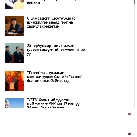
Амаргүй цаг үеийг ирэх
байсан
өдрүүдэд ч бид хамтдаа л даван
туулна
С.Бямбацогт: Оюутнуудаас
шинжилгээ аваад гэрт нь
хариулах хэрэгтэй
НИТХ-ын төлөөлөгчид COP17
бага хурлын бэлтгэл ажлын
талаар мэдээлэл сонслоо
33 тэрбумаар тансагласан
гурван гишүүнийг эгүүлэн татах
уу
Монгол Улс “COP17”-д “Тал
хээрийн төлөвлөгөө”-гөө
танилцуулна
"Тэвнэ"-ээр тусалсан
монголчуудын бэлгийг "тэмээ"
болгон ярьж байна, тэд
Нөөцийн махны худалдаа,
борлуулалтыг нээлттэй ил тод
болгоно
“УБТЗ” Хувь нийлүүлсэн
нийгэмлэгт УИХ-ын 13 гишүүн
24 хүн, Дэд сайд асан
Бүх шатанд хэмнэлтийн горимд
Б.Цогтгэрэл 10 хүн “шахжээ”
шилжиж, найр наадам,
зөвлөгөөн, гадаад томилолтыг
хориглолоо
Хэчнээн “согтуу” залуус амиа
хорлосны дараа ажлаа өгөх вэ,
Д.Жигжиднямаа дарга аа