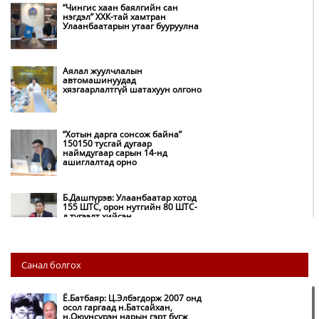
“Чингис хаан баялгийн сан
нэгдэл” ХХК-тай хамтран
Улаанбаатарын утааг бууруулна
Аялал жуулчлалын
автомашинуудад
хязгаарлалтгүй шатахуун олгоно
“Хотын дарга сонсож байна”
150150 тусгай дугаар
наймдугаар сарын 14-нд
ашиглалтад орно
Б.Дашпүрэв: Улаанбаатар хотод
155 ШТС, орон нутгийн 80 ШТС-
д түгээлт хийсэн
НИТХ: Багануур ХК-ийг түшиглэн
Санал болгох
нүүрс-пиролизийн үйлдвэр
байгуулж, ирэх оноос хагас кокс
түлшийг дотооддоо үйлдвэрлэнэ
Ё.Батбаяр: Ц.Элбэгдорж 2007 онд
осол гаргаад н.Батсайхан,
н.Оюунсүрэн нарын гэрт бүгж