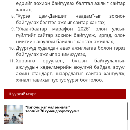
өдрийг зохион байгуулах бэлтгэл ажлыг сайтар
хангах,
"Хүрээ цам-Даншиг наадам”-ыг зохион
байгуулах бэлтгэл ажлыг сайтар хангах,
“Улаанбаатар марафон 2026” олон улсын
гүйлтийг сайтар зохион байгуулж, иргэд, олон
нийтийн аюулгүй байдлыг хангаж ажиллах,
Дүүргүүд худалдан авах ажиллагаа болон гэрээ
байгуулах ажлыг эрчимжүүлэх,
Хөрөнгө оруулалт, бүтээн байгуулалтын
ажлуудын хөдөлмөрийн аюулгүй байдал, эрүүл
ахуйн стандарт, шаардлагыг сайтар хангуулж,
хяналт тавихыг тус тус үүрэг болголоо.
Шуурхай мэдээ
“Нэг сум, нэг мал эмнэлэг”
төслийг 70 суманд хэрэгжүүлнэ