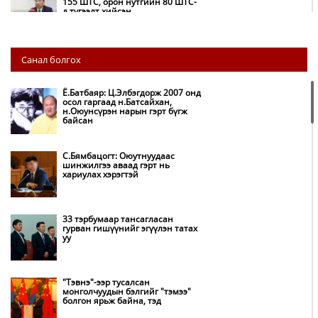
155 ШТС, орон нутгийн 80 ШТС-
д түгээлт хийсэн
НИТХ: Багануур ХК-ийг түшиглэн
Санал болгох
нүүрс-пиролизийн үйлдвэр
байгуулж, ирэх оноос хагас кокс
түлшийг дотооддоо үйлдвэрлэнэ
Ё.Батбаяр: Ц.Элбэгдорж 2007 онд
осол гаргаад н.Батсайхан,
н.Оюунсүрэн нарын гэрт бүгж
Амаргүй цаг үеийг ирэх
байсан
өдрүүдэд ч бид хамтдаа л даван
туулна
С.Бямбацогт: Оюутнуудаас
шинжилгээ аваад гэрт нь
хариулах хэрэгтэй
НИТХ-ын төлөөлөгчид COP17
бага хурлын бэлтгэл ажлын
талаар мэдээлэл сонслоо
33 тэрбумаар тансагласан
гурван гишүүнийг эгүүлэн татах
уу
Монгол Улс “COP17”-д “Тал
хээрийн төлөвлөгөө”-гөө
танилцуулна
"Тэвнэ"-ээр тусалсан
монголчуудын бэлгийг "тэмээ"
болгон ярьж байна, тэд
Нөөцийн махны худалдаа,
борлуулалтыг нээлттэй ил тод