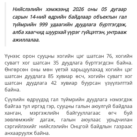
Нийслэлийн хэмжээнд 2026 оны 05 дугаар
сарын 14-ний өдрийн байдлаар объектын гал
түймрийн 999 удаагийн дуудлага бүртгэгдэж,
алба хаагчид шуурхай үүрэг гүйцэтгэн, унтрааж
ажиллалаа.
Үүнээс орон сууцны хогийн цэг шатсан 76, хогийн
сувагт хог шатсан 35 дуудлага бүртгэгдсэн байна.
Өнгөрсөн оны мөн үетэй харьцуулахад хогийн цэг
шатсан дуудлага 85 хувиар өсч, хогийн сувагт хог
шатсан дуудлага 42 хувиар буурсан үзүүлэлттэй
байна.
Сүүлийн өдрүүдэд гал түймрийн дуудлага нэмэгдэж
байгаа тул иргэд гэр, сууцны галын аюулгүй байдлаа
ханган, мэргэжлийн байгууллагаас өгч буй
зөвлөмжийг дагаж, галын аюулаас урьдчилан
сэргийлэхийг нийслэлийн Онцгой байдлын газраас
анхааруулж байна.