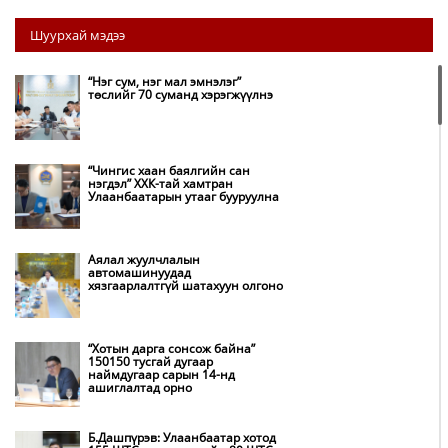
Шуурхай мэдээ
“Нэг сум, нэг мал эмнэлэг”
төслийг 70 суманд хэрэгжүүлнэ
“Чингис хаан баялгийн сан
нэгдэл” ХХК-тай хамтран
Улаанбаатарын утааг бууруулна
Аялал жуулчлалын
автомашинуудад
хязгаарлалтгүй шатахуун олгоно
“Хотын дарга сонсож байна”
150150 тусгай дугаар
наймдугаар сарын 14-нд
ашиглалтад орно
Б.Дашпүрэв: Улаанбаатар хотод