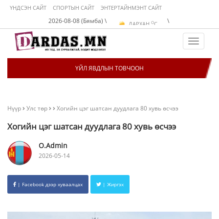
ҮНДСЭН САЙТ
СПОРТЫН САЙТ
ЭНТЕРТАЙНМЭНТ САЙТ
O
УЛААНБААТАР
C
2026-08-08 (Бямба) \
\
O
ДАРХАН
C
O
ЭРДЭНЭТ
C
O
УЛААНБААТАР
C
Toggle
navigat
ҮЙЛ ЯВДЛЫН ТОВЧООН
Нүүр
Улс төр
Хогийн цэг шатсан дуудлага 80 хувь өсчээ
Хогийн цэг шатсан дуудлага 80 хувь өсчээ
O.Admin
2026-05-14
| Facebook дээр хуваалцах
| Жиргэх