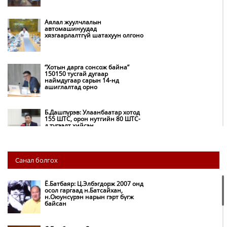
Аялал жуулчлалын
автомашинуудад
хязгаарлалтгүй шатахуун олгоно
“Хотын дарга сонсож байна”
150150 тусгай дугаар
наймдугаар сарын 14-нд
ашиглалтад орно
Б.Дашпүрэв: Улаанбаатар хотод
155 ШТС, орон нутгийн 80 ШТС-
д түгээлт хийсэн
НИТХ: Багануур ХК-ийг түшиглэн
Санал болгох
нүүрс-пиролизийн үйлдвэр
байгуулж, ирэх оноос хагас кокс
түлшийг дотооддоо үйлдвэрлэнэ
Ё.Батбаяр: Ц.Элбэгдорж 2007 онд
осол гаргаад н.Батсайхан,
н.Оюунсүрэн нарын гэрт бүгж
Амаргүй цаг үеийг ирэх
байсан
өдрүүдэд ч бид хамтдаа л даван
туулна