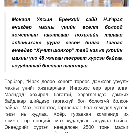
Монгол Улсын Ерөнхий сайд Н.Учрал
өчигдөр махны үнийн өсөлт болоод
хомстлын шалтгаан нөхцлийн талаар
албаныханд үүрэг өгсөн билээ. Тэгвэл
өнөөдөр “Хүчит шонхор” төвд нэг кг үхрийн
махны үнэ 48 мянган төгрөгт хүрсэн байгаа
асуудалтай биечлэн танилцав.
Тэрбээр, “Ирэх долоо хоногт төрөөс дэмжлэг үзүүлж
махны үнийг хязгаарлана. Ингэхээс өөр арга алга.
Малчдад хохирол багатай, хэрэглэгчдээ дэмжих
байдлаар шийдвэр гаргахгүй бол болохгүй болсон
байна. Мах экспортод гаргаснаас бол хомсдол үүссэн
гэдэг нь худлаа. Хоёр, гуравхан компанид их
хэмжээгээр нөөцийн мах худалдсан асуудал байна.
Өнөөдрийг хүртэл нөөцөлсөн 2500 тонн махыг