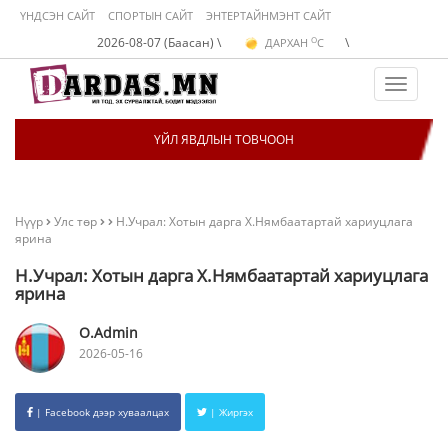
ҮНДСЭН САЙТ
СПОРТЫН САЙТ
ЭНТЕРТАЙНМЭНТ САЙТ
O
2026-08-07 (Баасан) \
\
ДАРХАН
C
O
ЭРДЭНЭТ
C
O
УЛААНБААТАР
C
Toggle
navigat
ҮЙЛ ЯВДЛЫН ТОВЧООН
Нүүр
Улс төр
Н.Учрал: Хотын дарга Х.Нямбаатартай хариуцлага
ярина
Н.Учрал: Хотын дарга Х.Нямбаатартай хариуцлага
ярина
O.Admin
2026-05-16
| Facebook дээр хуваалцах
| Жиргэх