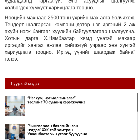
худалдаанд гаргаагүй. Энэ асуудлыг шалгуулж,
холбогдох хүмүүст хариуцлага тооцно.
Нөөцийн махнаас 2500 тонн үхрийн мах алга болчихож.
Тендерт шалгарсан компани дотор нэг иргэний 2 аж
ахуйн нэгж байгааг хуулийн байгууллагаар шалгуулна.
Хотын дарга Х.Нямбаатар хямд үнэтэй махаар
иргэдийг хангах ажлаа хийгээгүй учраас энэ хүнтэй
хариуцлага тооцно. Иргэд үүнийг шаардаж байна"
гэлээ.
Шуурхай мэдээ
“Нэг сум, нэг мал эмнэлэг”
төслийг 70 суманд хэрэгжүүлнэ
“Чингис хаан баялгийн сан
нэгдэл” ХХК-тай хамтран
Улаанбаатарын утааг бууруулна