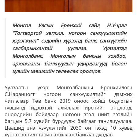
Монгол Улсын Ерөнхий сайд Н.Учрал
“Тогтвортой хөгжил, ногоон санхүүжилтийн
хэрэгжилт” сэдвийн хүрээнд банк, санхүүгийн
салбарынхантай уулзлаа. Уулзалтад
Монголбанк, Монголын банкны холбоо,
арилжааны банкнуудын удирдлагууд болон
хувийн хэвшлийн төлөөлөл оролцов.
Уулзалтын үеэр Монголбанкны Ерөнхийлөгч
С.Наранцогт ногоон санхүүжилтийг дэмжих
чиглэлээр Төв банк 2019 оноос хойш бодлогын
түвшинд идэвхтэй ажиллаж ирснийг онцлоод,
өнөөдрийн байдлаар ногоон зээл нийт зээлийн
багцын 5.7 хувийг бүрдүүлж байгааг танилцууллаа.
Цаашид энэ үзүүлэлтийг 2030 он гэхэд 10 хувьд
хүргэх зорилт тавин ажиллаж байгааг дурдав.