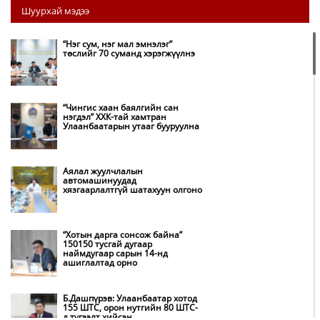
Шуурхай мэдээ
“Нэг сум, нэг мал эмнэлэг”
төслийг 70 суманд хэрэгжүүлнэ
“Чингис хаан баялгийн сан
нэгдэл” ХХК-тай хамтран
Улаанбаатарын утааг бууруулна
Аялал жуулчлалын
автомашинуудад
хязгаарлалтгүй шатахуун олгоно
“Хотын дарга сонсож байна”
150150 тусгай дугаар
наймдугаар сарын 14-нд
ашиглалтад орно
Б.Дашпүрэв: Улаанбаатар хотод
155 ШТС, орон нутгийн 80 ШТС-
д түгээлт хийсэн