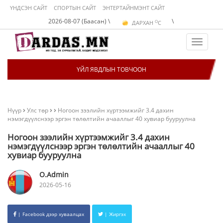
ҮНДСЭН САЙТ
СПОРТЫН САЙТ
ЭНТЕРТАЙНМЭНТ САЙТ
O
2026-08-07 (Баасан) \
\
ДАРХАН
C
O
ЭРДЭНЭТ
C
O
УЛААНБААТАР
C
Toggle
navigat
ҮЙЛ ЯВДЛЫН ТОВЧООН
Нүүр
Улс төр
Ногоон зээлийн хүртээмжийг 3.4 дахин
нэмэгдүүлснээр эргэн төлөлтийн ачааллыг 40 хувиар бууруулна
Ногоон зээлийн хүртээмжийг 3.4 дахин
нэмэгдүүлснээр эргэн төлөлтийн ачааллыг 40
хувиар бууруулна
O.Admin
2026-05-16
| Facebook дээр хуваалцах
| Жиргэх