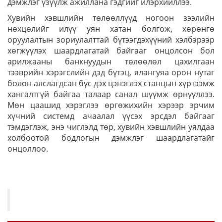
дэмжлэг үзүүлж ажиллана гэдгийг илэрхийллээ.
Хувийн хэвшлийн төлөөллүүд ногоон зээлийн
нөхцөлийг илүү уян хатан болгож, хөрөнгө
оруулалтын зориулалттай бүтээгдэхүүний хэлбэрээр
хөгжүүлэх шаардлагатай байгааг онцолсон бол
арилжааны банкнуудын төлөөлөл цахилгаан
тээврийн хэрэгслийн дэд бүтэц, ялангуяа орон нутаг
болон алслагдсан бүс дэх цэнэглэх станцын хүртээмж
хангалтгүй байгаа талаар санал шүүмж өрнүүллээ.
Мөн цаашид хэрэглээ өргөжихийн хэрээр эрчим
хүчний системд ачаалал үүсэх эрсдэл байгааг
тэмдэглэж, энэ чиглэлд төр, хувийн хэвшлийн уялдаа
холбоотой бодлогын дэмжлэг шаардлагатайг
онцоллоо.