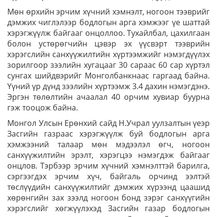
Мөн өрхийн эрчим хүчний хэмнэлт, ногоон тээврийг
дэмжих чиглэлээр бодлогын арга хэмжээг үе шаттай
хэрэгжүүлж байгааг онцоллоо. Тухайлбал, цахилгаан
болон устөрөгчийн цэвэр эх үүсвэрт тээврийн
хэрэгслийн санхүүжилтийн хүртээмжийг нэмэгдүүлэх
зорилгоор зээлийн хугацааг 30 сараас 60 сар хүртэл
сунгах шийдвэрийг Монголбанкнаас гаргаад байна.
Үүний үр дүнд зээлийн хүртээмж 3.4 дахин нэмэгдэнэ.
Эргэн төлөлтийн ачаалал 40 орчим хувиар буурна
гэж тооцож байна.
Монгол Улсын Ерөнхий сайд Н.Учрал уулзалтын үеэр
Засгийн газраас хэрэгжүүлж буй бодлогын арга
хэмжээний талаар мөн мэдээлэл өгч, ногоон
санхүүжилтийн эрэлт, хэрэгцээ нэмэгдэж байгааг
онцлов. Тэрбээр эрчим хүчний хэмнэлттэй барилга,
сэргээгдэх эрчим хүч, байгаль орчинд ээлтэй
төслүүдийн санхүүжилтийг дэмжих хүрээнд цаашид
хөрөнгийн зах зээлд ногоон бонд зэрэг санхүүгийн
хэрэгслийг хөгжүүлэхэд Засгийн газар бодлогын