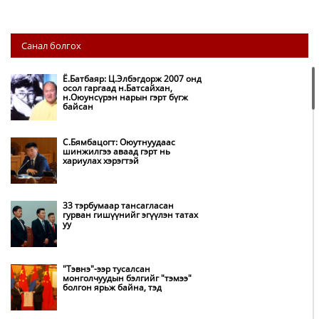
НИТХ: Багануур ХК-ийг түшиглэн
Санал болгох
нүүрс-пиролизийн үйлдвэр
байгуулж, ирэх оноос хагас кокс
түлшийг дотооддоо үйлдвэрлэнэ
Ё.Батбаяр: Ц.Элбэгдорж 2007 онд
осол гаргаад н.Батсайхан,
н.Оюунсүрэн нарын гэрт бүгж
Амаргүй цаг үеийг ирэх
байсан
өдрүүдэд ч бид хамтдаа л даван
туулна
С.Бямбацогт: Оюутнуудаас
шинжилгээ аваад гэрт нь
хариулах хэрэгтэй
НИТХ-ын төлөөлөгчид COP17
бага хурлын бэлтгэл ажлын
талаар мэдээлэл сонслоо
33 тэрбумаар тансагласан
гурван гишүүнийг эгүүлэн татах
уу
Монгол Улс “COP17”-д “Тал
хээрийн төлөвлөгөө”-гөө
танилцуулна
"Тэвнэ"-ээр тусалсан
монголчуудын бэлгийг "тэмээ"
болгон ярьж байна, тэд
Нөөцийн махны худалдаа,
борлуулалтыг нээлттэй ил тод
болгоно