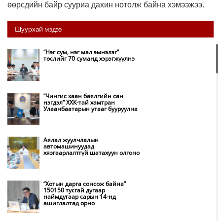
өөрсдийн байр сууриа дахин нотолж байна хэмээжээ.
Шуурхай мэдээ
“Нэг сум, нэг мал эмнэлэг”
төслийг 70 суманд хэрэгжүүлнэ
“Чингис хаан баялгийн сан
нэгдэл” ХХК-тай хамтран
Улаанбаатарын утааг бууруулна
Аялал жуулчлалын
автомашинуудад
хязгаарлалтгүй шатахуун олгоно
“Хотын дарга сонсож байна”
150150 тусгай дугаар
наймдугаар сарын 14-нд
ашиглалтад орно