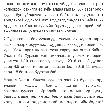
нөлөөгөө ашиглан гэмт хэрэг үйлдэх, авлигын хэрэгт
холбогдох, сахилга ёс зүйн алдаа гаргах, буй зэрэг олон
хууль бус үйлдлүүд гарсаар байтал хариуцлага огт
яригдахгүй хуульгүй мэт асуудалд хандсаар байгаа нь
Ардчилсан Үндсэн хуулийн “хууль дээдлэх төрийн үйл
ажиллагааны үндсэн зарчим” зөрчигдсөн.
2.Судалгааны байгууллагууд Улсын Их Хурал тарах
эсэх талаарх асуумжаар судалгаа хийхэд иргэдийн 76
хувь УИХ тарах нь зөв гэсэн хариултыг өгсөн байна.
Улсын Их Хурлын үйл ажиллагааг үнэлэх иргэдийн
үнэлгээг 1-10 оноогоор үнэлэхэд, 2016 оны 8 дугаар
сард 4.6 оноог иргэд өгч байсан бол 2018 11 дүгээр
сард 1.8 болтлоо буурсан байна.
Монгол Улсын Үндсэн хуулиар засгийн бүх эрх ард
түмний мэдэлд байна гэдгийг тунхаглан
баталгаажуулсан. Иргэдийн сонголтын үр дүнд
байгуулагддаг төрийн эрх барих дээд байгууллага ард
иргэдийнхээ итгэл, дэмжлэгийг илт алдсан ийм бодитой