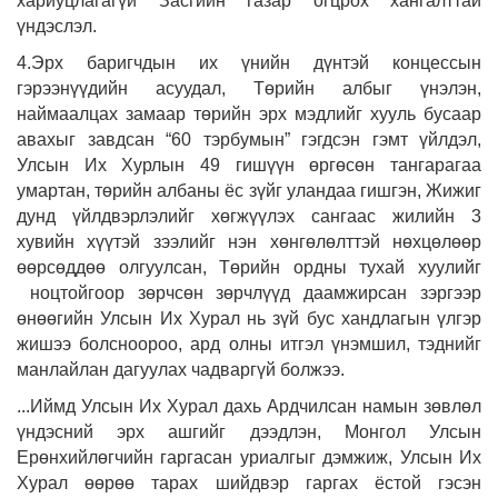
хариуцлагагүй Засгийн газар огцрох хангалттай
үндэслэл.
4.Эрх баригчдын их үнийн дүнтэй концессын
гэрээнүүдийн асуудал, Төрийн албыг үнэлэн,
наймаалцах замаар төрийн эрх мэдлийг хууль бусаар
авахыг завдсан “60 тэрбумын” гэгдсэн гэмт үйлдэл,
Улсын Их Хурлын 49 гишүүн өргөсөн тангарагаа
умартан, төрийн албаны ёс зүйг уландаа гишгэн, Жижиг
дунд үйлдвэрлэлийг хөгжүүлэх сангаас жилийн 3
хувийн хүүтэй зээлийг нэн хөнгөлөлттэй нөхцөлөөр
өөрсөддөө олгуулсан, Төрийн ордны тухай хуулийг
ноцтойгоор зөрчсөн зөрчлүүд даамжирсан зэргээр
өнөөгийн Улсын Их Хурал нь зүй бус хандлагын үлгэр
жишээ болсноороо, ард олны итгэл үнэмшил, тэднийг
манлайлан дагуулах чадваргүй болжээ.
...Иймд Улсын Их Хурал дахь Ардчилсан намын зөвлөл
үндэсний эрх ашгийг дээдлэн, Монгол Улсын
Ерөнхийлөгчийн гаргасан уриалгыг дэмжиж, Улсын Их
Хурал өөрөө тарах шийдвэр гаргах ёстой гэсэн