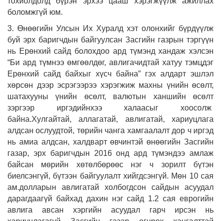
тохиолдолд бүрэн эрхээ цааш хэрэгжүүлж ажиллах
боломжгүй юм.
3. Өнөөгийн Улсын Их Хуралд хэт олонхийг бүрдүүлж
буй эрх баригчдын байгуулсан Засгийн газрын тэргүүн
нь Ерөнхий сайд болохдоо ард түмэнд хандаж хэлсэн
“Би ард түмнээ өмгөөлдөг, авлигачидтай хатуу тэмцдэг
Ерөнхий сайд байхыг хүсч байна” гэх алдарт эшлэл
хөрсөн дээр эсрэгээрээ хэрэгжиж махны үнийн өсөлт,
шатахууны үнийн өсөлт, валютын ханшийн өсөлт
зэргээр иргэдийнхээ халаасыг хоосолж
байна.Хулгайтай, аллагатай, авлигатай, хариуцлага
алдсан ослуудтой, төрийн чанга хамгаалалт дор ч иргэд
нь амиа алдсан, халдварт өвчинтэй өнөөгийн Засгийн
газар, эрх баригчдын 2016 онд ард түмэндээ амлаж
байсан мөрийн хөтөлбөрөөс нэг ч зорилт бүтэн
биелсэнгүй, бүтээн байгуулалт хийгдсэнгүй. Мөн 10 сая
ам.долларын авлигатай холбогдсон сайдын асуудал
дарагдаагүй байхад дахин нэг сайд 1.2 сая еврогийн
авлига авсан хэргийн асуудал гарч ирсэн нь