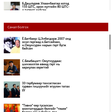
Б.Дашпүрэв: Улаанбаатар хотод
155 ШТС, орон нутгийн 80 ШТС-
д түгээлт хийсэн
НИТХ: Багануур ХК-ийг түшиглэн
Санал болгох
нүүрс-пиролизийн үйлдвэр
байгуулж, ирэх оноос хагас кокс
түлшийг дотооддоо үйлдвэрлэнэ
Ё.Батбаяр: Ц.Элбэгдорж 2007 онд
осол гаргаад н.Батсайхан,
н.Оюунсүрэн нарын гэрт бүгж
Амаргүй цаг үеийг ирэх
байсан
өдрүүдэд ч бид хамтдаа л даван
туулна
С.Бямбацогт: Оюутнуудаас
шинжилгээ аваад гэрт нь
хариулах хэрэгтэй
НИТХ-ын төлөөлөгчид COP17
бага хурлын бэлтгэл ажлын
талаар мэдээлэл сонслоо
33 тэрбумаар тансагласан
гурван гишүүнийг эгүүлэн татах
уу
Монгол Улс “COP17”-д “Тал
хээрийн төлөвлөгөө”-гөө
танилцуулна
"Тэвнэ"-ээр тусалсан
монголчуудын бэлгийг "тэмээ"
болгон ярьж байна, тэд