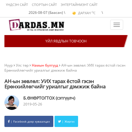
ҮНДСЭН САЙТ
СПОРТЫН САЙТ
ЭНТЕРТАЙНМЭНТ САЙТ
O
2026-08-07 (Баасан) \
\
ДАРХАН
C
O
ЭРДЭНЭТ
C
O
УЛААНБААТАР
C
Toggle
navigat
ҮЙЛ ЯВДЛЫН ТОВЧООН
Нүүр
Улс төр
Намын бүлгүүд
АН-ын зөвлөл: УИХ тарах ёстой гэсэн
Ерөнхийлөгчийг уриалгыг дэмжиж байна
АН-ын зөвлөл: УИХ тарах ёстой гэсэн
Ерөнхийлөгчийг уриалгыг дэмжиж байна
Б.ӨНӨРТОГТОХ (сэтгүүлч)
2019-05-26
| Facebook дээр хуваалцах
| Жиргэх