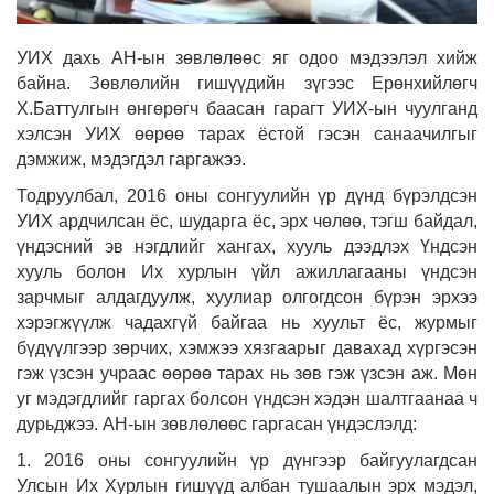
УИХ дахь АН-ын зөвлөлөөс яг одоо мэдээлэл хийж
байна. Зөвлөлийн гишүүдийн зүгээс Ерөнхийлөгч
Х.Баттулгын өнгөрөгч баасан гарагт УИХ-ын чуулганд
хэлсэн УИХ өөрөө тарах ёстой гэсэн санаачилгыг
дэмжиж, мэдэгдэл гаргажээ.
Тодруулбал, 2016 оны сонгуулийн үр дүнд бүрэлдсэн
УИХ ардчилсан ёс, шударга ёс, эрх чөлөө, тэгш байдал,
үндэсний эв нэгдлийг хангах, хууль дээдлэх Үндсэн
хууль болон Их хурлын үйл ажиллагааны үндсэн
зарчмыг алдагдуулж, хуулиар олгогдсон бүрэн эрхээ
хэрэгжүүлж чадахгүй байгаа нь хуульт ёс, журмыг
бүдүүлгээр зөрчих, хэмжээ хязгаарыг давахад хүргэсэн
гэж үзсэн учраас өөрөө тарах нь зөв гэж үзсэн аж. Мөн
уг мэдэгдлийг гаргах болсон үндсэн хэдэн шалтгаанаа ч
дурьджээ. АН-ын зөвлөлөөс гаргасан үндэслэлд:
1. 2016 оны сонгуулийн үр дүнгээр байгуулагдсан
Улсын Их Хурлын гишүүд албан тушаалын эрх мэдэл,