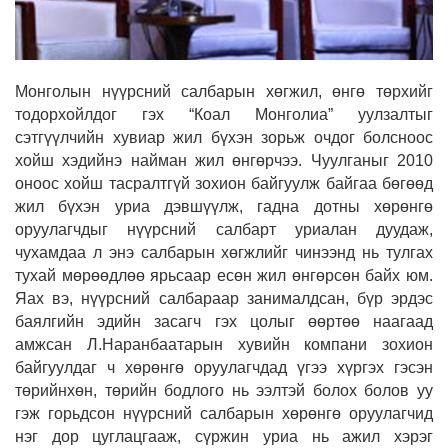
Монголын нүүрсний салбарын хөгжил, өнгө төрхийг
тодорхойлдог гэх “Коал Монголиа” уулзалтыг
сэтгүүлчийн хувиар жил бүхэн зорьж очдог болсноос
хойш хэдийнэ найман жил өнгөрчээ. Чуулганыг 2010
оноос хойш тасралтгүй зохион байгуулж байгаа бөгөөд
жил бүхэн уриа дэвшүүлж, гадна дотны хөрөнгө
оруулагчдыг нүүрсний салбарт уриалан дуудаж,
чухамдаа л энэ салбарын хөгжлийг чинээнд нь тулгах
тухай мөрөөдлөө ярьсаар есөн жил өнгөрсөн байх юм.
Яах вэ, нүүрсний салбараар занималдсан, бүр эрдэс
баялгийн эдийн засагч гэх цолыг өөртөө наагаад
амжсан Л.Наранбаатарын хувийн компани зохион
байгуулдаг ч хөрөнгө оруулагчдад үгээ хүргэх гэсэн
төрийнхөн, төрийн бодлого нь ээлтэй болох болов уу
гэж горьдсон нүүрсний салбарын хөрөнгө оруулагчид
нэг дор цуглацгааж, сүржин уриа нь ажил хэрэг