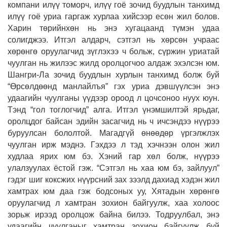
компани илүү томорч, илүү гоё зочид буудлын танхимд
илүү гоё уриа гаргаж хурлаа хийсээр есөн жил болов.
Харин төрийнхөн нь энэ хугацаанд түмэн удаа
солигджээ. Итгэл алдарч, сэтгэл нь хөрсөн учраас
хөрөнгө оруулагчид зүглэхээ ч больж, сүржин уриатай
чуулган нь жилээс жилд оролцогчоо алдаж эхэлсэн юм.
Шангри-Ла зочид буудлын хурлын танхимд болж буй
“Өрсөлдөөнд манлайлъя” гэх уриа дэвшүүлсэн энэ
удаагийн чуулганы үүдээр ороод л цочсоноо нуух юун.
Тэнд “гол тоглогчид” алга. Итгэл үнэмшилтэй
ярьдаг,
оролцдог байсан эдийн засагчид нь ч ичсэндээ нүүрээ
буруулсан бололтой. Магадгүй өнөөдөр үргэлжлэх
чуулган ирж мэднэ. Гэхдээ л тэд хэчнээн олон жил
худлаа ярих юм бэ. Хэний гар хөл болж, нүүрээ
улалзуулах ёстой гэж. “Сэтгэл нь хаа юм бэ, зайлуул”
гэдэг шиг коксжих нүүрсний зах зээлд дахиад хэдэн жил
хамтрах юм даа гэж бодсоных уу, Хятадын хөрөнгө
оруулагчид л хамтран зохион байгуулж, хаа холоос
зорьж ирээд оролцож байна билээ. Тодруулбал, энэ
удаагийн чуулганыг хамтран зохион байгуулж буй