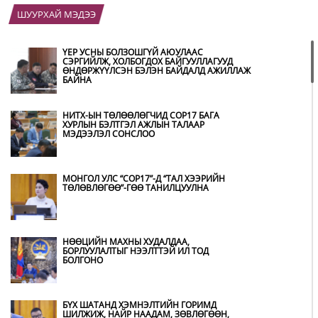
ШУУРХАЙ МЭДЭЭ
ҮЕР УСНЫ БОЛЗОШГҮЙ АЮУЛААС
СЭРГИЙЛЖ, ХОЛБОГДОХ БАЙГУУЛЛАГУУД
ӨНДӨРЖҮҮЛСЭН БЭЛЭН БАЙДАЛД АЖИЛЛАЖ
БАЙНА
НИТХ-ЫН ТӨЛӨӨЛӨГЧИД COP17 БАГА
ХУРЛЫН БЭЛТГЭЛ АЖЛЫН ТАЛААР
МЭДЭЭЛЭЛ СОНСЛОО
МОНГОЛ УЛС “COP17”-Д “ТАЛ ХЭЭРИЙН
ТӨЛӨВЛӨГӨӨ”-ГӨӨ ТАНИЛЦУУЛНА
НӨӨЦИЙН МАХНЫ ХУДАЛДАА,
БОРЛУУЛАЛТЫГ НЭЭЛТТЭЙ ИЛ ТОД
БОЛГОНО
БҮХ ШАТАНД ХЭМНЭЛТИЙН ГОРИМД
ШИЛЖИЖ, НАЙР НААДАМ, ЗӨВЛӨГӨӨН,