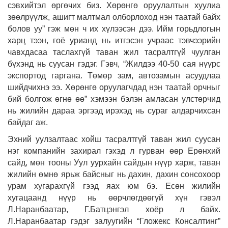
сэвхийтэл өргөчих биз. Хөрөнгө оруулалтын хуулиа
зөөлрүүлж, ашигт малтмал олборлоход нэн таатай байх
болов уу” гэж мөн ч их хүлээсэн дээ. Ийм горьдлогын
харц тээн, гоё урианд нь итгэсэн учраас тэвчээрийн
чавхдасаа таслахгүй таван жил тасралтгүй чуулган
бүхэнд нь суусан гэдэг. Гэвч, “Жилдээ 40-50 сая нүүрс
экспортод гаргана.
Төмөр зам, автозамын асуудлаа
шийдчихнэ ээ. Хөрөнгө оруулагчдад нэн таатай орчныг
бий болгож өгнө өө” хэмээн бэлэн амласан улстөрчид
нь жилийн дараа эргээд ирэхэд нь сураг алдарчихсан
байдаг аж.
Эхний уулзалтаас хойш тасралтгүй таван жил суусан
нэг компанийн захирал гэхэд л гурван өөр Ерөнхий
сайд, мөн тооны Уул уурхайн сайдын нүүр харж, таван
жилийн өмнө ярьж байсныг нь дахин, дахин сонсохоор
урам хугарахгүй гээд яах юм бэ. Есөн жилийн
хугацаанд нүүр нь өөрчлөгдөөгүй хүн гэвэл
Л.Наранбаатар, Г.Батцэнгэл хоёр л байх.
Л.Наранбаатар гэдэг залуугийн “Гложекс Консалтинг”