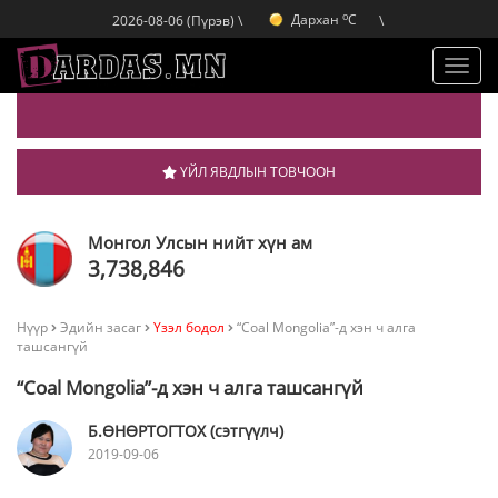
o
Дархан
C
2026-08-06 (Пүрэв) \
\
o
Эрдэнэт
C
o
Улаанбаатар
C
Toggl
navig
ҮЙЛ ЯВДЛЫН ТОВЧООН
Монгол Улсын нийт хүн ам
3,738,846
Нүүр
Эдийн засаг
Үзэл бодол
“Coal Mongolia”-д хэн ч алга
ташсангүй
“Coal Mongolia”-д хэн ч алга ташсангүй
Б.ӨНӨРТОГТОХ (сэтгүүлч)
2019-09-06