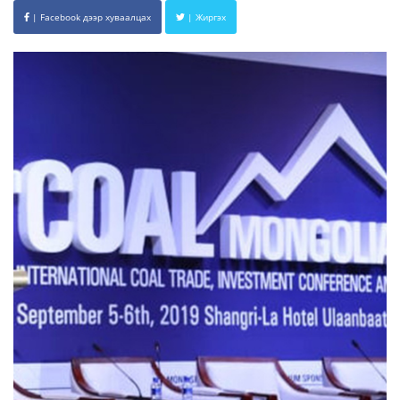
| Facebook дээр хуваалцах
| Жиргэх