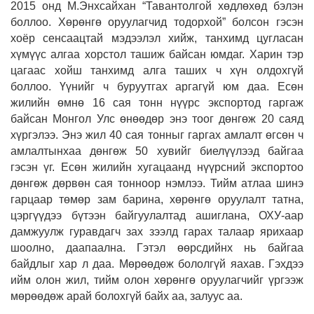
2015 онд М.Энхсайхан “Тавантолгой хөдлөхөд бэлэн
боллоо. Хөрөнгө оруулагчид тодорхой” болсон гэсэн
хоёр сенсаацтай мэдээлэл хийж, танхимд цугласан
хүмүүс алгаа хорстол ташиж байсан юмдаг. Харин тэр
цагаас хойш танхимд алга таших ч хүн олдохгүй
боллоо. Үүнийг ч буруутгах аргагүй юм даа. Есөн
жилийн өмнө 16 сая тонн нүүрс экспортод гаргаж
байсан Монгол Улс өнөөдөр энэ тоог дөнгөж 20 саяд
хүргэлээ. Энэ жил 40 сая тонныг гаргах амлалт өгсөн ч
амлалтынхаа дөнгөж 50 хувийг биелүүлээд байгаа
гэсэн үг. Есөн жилийн хугацаанд нүүрсний экспортоо
дөнгөж дөрвөн сая тонноор нэмлээ. Тийм атлаа шинэ
гарцаар төмөр зам барина, хөрөнгө оруулалт татна,
цэргүүдээ бүтээн байгуулалтад ашиглана, ОХУ-аар
дамжуулж гуравдагч зах зээлд гарах талаар ярихаар
шоолно, даапаална. Гэтэл өөрсдийнх нь байгаа
байдлыг хар л даа. Мөрөөдөж бололгүй яахав. Гэхдээ
ийм олон жил, тийм олон хөрөнгө оруулагчийг үргээж
мөрөөдөж арай болохгүй байх аа, залуус аа.