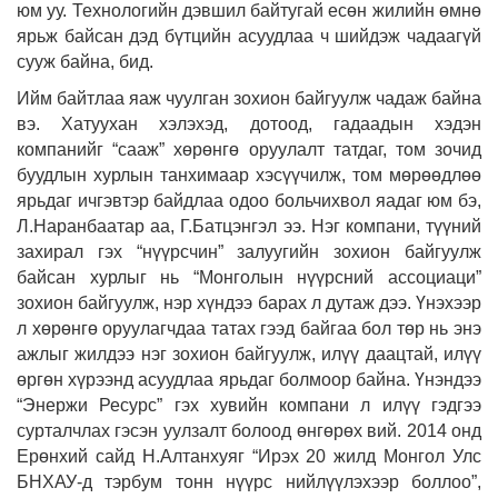
юм уу. Технологийн дэвшил байтугай есөн жилийн өмнө
ярьж байсан дэд бүтцийн асуудлаа ч шийдэж чадаагүй
сууж байна, бид.
Ийм байтлаа яаж чуулган зохион байгуулж чадаж байна
вэ. Хатуухан хэлэхэд, дотоод, гадаадын хэдэн
компанийг “сааж” хөрөнгө оруулалт татдаг, том зочид
буудлын хурлын танхимаар хэсүүчилж, том мөрөөдлөө
ярьдаг ичгэвтэр байдлаа одоо больчихвол яадаг юм бэ,
Л.Наранбаатар аа, Г.Батцэнгэл ээ. Нэг компани, түүний
захирал гэх “нүүрсчин” залуугийн зохион байгуулж
байсан хурлыг нь “Монголын нүүрсний ассоциаци”
зохион байгуулж, нэр хүндээ барах л дутаж дээ. Үнэхээр
л хөрөнгө оруулагчдаа татах гээд байгаа бол төр нь энэ
ажлыг жилдээ нэг зохион байгуулж, илүү даацтай, илүү
өргөн хүрээнд асуудлаа ярьдаг болмоор байна. Үнэндээ
“Энержи Ресурс” гэх хувийн компани л илүү гэдгээ
сурталчлах гэсэн уулзалт болоод өнгөрөх вий. 2014 онд
Ерөнхий сайд Н.Алтанхуяг “Ирэх 20 жилд Монгол Улс
БНХАУ-д тэрбум тонн нүүрс нийлүүлэхээр боллоо”,