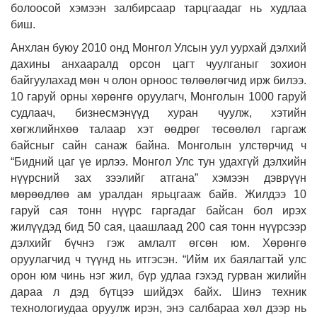
болоосой хэмээн залбирсаар тарцгаадаг нь худлаа
биш.
Анхлан буюу 2010 онд Монгол Улсын уул уурхай дэлхий
дахины анхааралд орсон цагт чуулганыг зохион
байгуулахад мөн ч олон орноос төлөөлөгчид ирж билээ.
10 гаруй орны хөрөнгө оруулагч, Монголын 1000 гаруй
судлаач, бизнесмэнүүд хуран чуулж, хэтийн
хөгжлийнхөө талаар хэт өөдрөг төсөөлөл гаргаж
байсныг сайн санаж байна. Монголын улстөрчид ч
“Бидний цаг үе ирлээ. Монгол Улс тун удахгүй дэлхийн
нүүрсний зах зээлийг атгана” хэмээн дэврүүн
мөрөөдлөө ам уралдан ярьцгааж байв. Жилдээ 10
гаруй сая тонн нүүрс гаргадаг байсан бол ирэх
жилүүдэд бид 50 сая, цаашлаад 200 сая тонн нүүрсээр
дэлхийг бүчнэ гэж амлалт өгсөн юм. Хөрөнгө
оруулагчид ч түүнд нь итгэсэн. “Ийм их баялагтай улс
орон юм чинь нэг жил, бүр удлаа гэхэд гурван жилийн
дараа л дэд бүтцээ шийдэх байх. Шинэ техник
технологиудаа оруулж ирэн, энэ салбараа хөл дээр нь