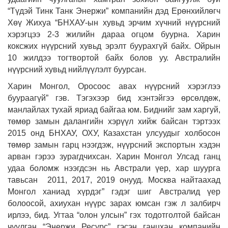
“Түдэй Тинк Танк Энержи” компанийн дэд Ерөнхийлөгч
Хөү Жихуа “БНХАУ-ын хувьд эрчим хүчний нүүрсний
хэрэгцээ 2-3 жилийн дараа огцом буурна. Харин
коксжих нүүрсний хувьд эрэлт буурахгүй байх. Ойрын
10 жилдээ тогтвортой байх болов уу. Австралийн
нүүрсний хувьд нийлүүлэлт буурсан.
Харин Монгол, Оросоос авах нүүрсний хэрэглээ
буураагүй” гэв. Тэгэхээр бид хэнтэйгээ өрсөлдөж,
манлайлах тухай яриад байгаа юм. Биднийг зам харгуй,
төмөр замын далангийн хэрүүл хийж байсан тэртээх
2015 онд БНХАУ, ОХУ, Казахстан улсуудыг холбосон
төмөр замын гарц нээгдэж, нүүрсний экспортын хэдэн
арван гэрээ зурагдчихсан. Харин Монгол Улсад ганц
удаа боломж нээгдсэн нь Австрали үер, хар шуурга
тавьсан 2011, 2017, 2019 онууд. Москва найтаахад
Монгол ханиад хүрдэг” гэдэг шиг Австралид үер
болоосой, ахиухан нүүрс зарах юмсан гэж л залбирч
ирлээ, бид. Угтаа “олон улсын” гэх тодотголтой байсан
чуулган “Энержи Ресурс” гэсэн ганцхан компанийн