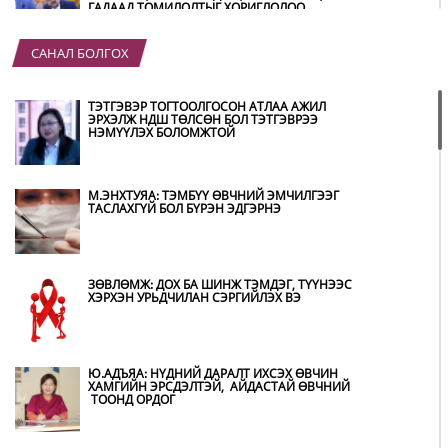
ГАДААД ТОМИЛОЛТЫГ ХОРИГЛОЛОО
САНАЛ БОЛГОХ
АВТОБЕНЗИН, ДИЗЕЛЬ ТҮЛШНИЙ ОНЦГОЙ
АЛБАН ТАТВАРЫГ ТЭГЛЭЛЭЭ
ТЭТГЭВЭР ТОГТООЛГОСОН АТЛАА АЖИЛ
ЭРХЭЛЖ НДШ ТӨЛСӨН БОЛ ТЭТГЭВРЭЭ
НЭМҮҮЛЭХ БОЛОМЖТОЙ
ХЭТ ХАЛУУН ӨДРҮҮД ҮРГЭЛЖЛЭХ УЧРААС
НАРШИХГҮЙ БАЙХЫГ ЗӨВЛӨВ
М.ЭНХТУЯА: ТЭМБҮҮ ӨВЧНИЙ ЭМЧИЛГЭЭГ
ТАСЛАХГҮЙ БОЛ БҮРЭН ЭДГЭРНЭ
KHARKHORUM 360° ФЕСТИВАЛЬ 8-Р САРЫН
22-23-НД ТӨВ ЦЭНГЭЛДЭХ ХҮРЭЭЛЭНД
БОЛНО
ЗӨВЛӨМЖ: ДОХ БА ШИНЖ ТЭМДЭГ, ТҮҮНЭЭС
ХЭРХЭН УРЬДЧИЛАН СЭРГИЙЛЭХ ВЭ
COP17 ХУРЛЫН БЭЛТГЭЛ АЖИЛ 90 ХУВИЙН
ГҮЙЦЭТГЭЛТЭЙ БАЙНА
Ю.АДЪЯА: НҮДНИЙ ДАРАЛТ ИХСЭХ ӨВЧИН
ХАМГИЙН ЭРСДЭЛТЭЙ, АЙДАСТАЙ ӨВЧНИЙ
ТООНД ОРДОГ
Т.ДАВААДАЛАЙГИЙН АВЛИГЫН ХЭРГИЙГ
ШҮҮХЭД ШИЛЖҮҮЛЖЭЭ