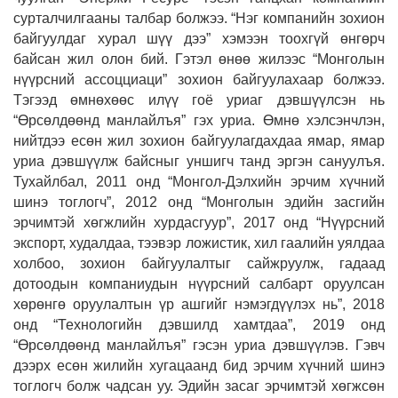
сурталчилгааны талбар болжээ. “Нэг компанийн зохион
байгуулдаг хурал шүү дээ” хэмээн тоохгүй өнгөрч
байсан жил олон бий. Гэтэл өнөө жилээс “Монголын
нүүрсний ассоцциаци” зохион байгуулахаар болжээ.
Тэгээд өмнөхөөс илүү гоё уриаг дэвшүүлсэн нь
“Өрсөлдөөнд манлайлъя” гэх уриа. Өмнө хэлсэнчлэн,
нийтдээ есөн жил зохион байгуулагдахдаа ямар, ямар
уриа дэвшүүлж байсныг уншигч танд эргэн сануулъя.
Тухайлбал, 2011 онд “Монгол-Дэлхийн эрчим хүчний
шинэ тоглогч”, 2012 онд “Монголын эдийн засгийн
эрчимтэй хөгжлийн хурдасгуур”, 2017 онд “Нүүрсний
экспорт, худалдаа, тээвэр ложистик, хил гаалийн уялдаа
холбоо, зохион байгуулалтыг сайжруулж, гадаад
дотоодын компаниудын нүүрсний салбарт оруулсан
хөрөнгө оруулалтын үр ашгийг нэмэгдүүлэх нь”, 2018
онд “Технологийн дэвшилд хамтдаа”, 2019 онд
“Өрсөлдөөнд манлайлъя” гэсэн уриа дэвшүүлэв. Гэвч
дээрх есөн жилийн хугацаанд бид эрчим хүчний шинэ
тоглогч болж чадсан уу. Эдийн засаг эрчимтэй хөгжсөн