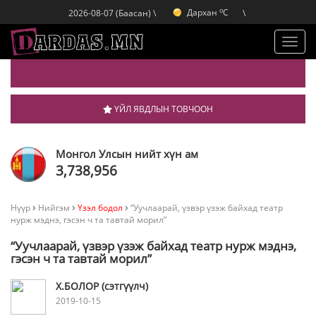
o
Дархан
C
2026-08-07 (Баасан) \
\
o
Эрдэнэт
C
o
Улаанбаатар
C
Toggl
navig
ҮЙЛ ЯВДЛЫН ТОВЧООН
Монгол Улсын нийт хүн ам
3,738,956
Нүүр
Нийгэм
Үзэл бодол
“Уучлаарай, үзвэр үзэж байхад театр
нурж мэднэ, гэсэн ч та тавтай морил”
“Уучлаарай, үзвэр үзэж байхад театр нурж мэднэ,
гэсэн ч та тавтай морил”
Х.БОЛОР (сэтгүүлч)
2019-10-15