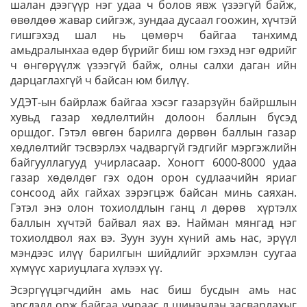
шалан дээгүүр нэг удаа ч болов явж үзээгүй байж,
өвөлдөө жавар сийгэж, зундаа дусаал гоожин, хүчтэй
гишгэхэд шал нь цөмөрч байгаа танхимд
амьдралынхаа өдөр бүрийг биш юм гэхэд нэг өдрийг
ч өнгөрүүлж үзээгүй байж, олны салхи даган ийн
дарцаглахгүй ч байсан юм билүү.
УДЭТ-ын байрлаж байгаа хэсэг газарзүйн байршлын
хувьд газар хөдлөлтийн долоон баллын бүсэд
оршдог. Гэтэл өвгөн барилга дөрвөн баллын газар
хөдлөлтийг тэсвэрлэх чадваргүй гэдгийг мэргэжлийн
байгууллагууд учирласаар. Хоногт 6000-8000 удаа
газар хөдөлдөг гэх одон орон судлаачийн яриаг
сонсоод айх гайхах зэрэгцэж байсан минь саяхан.
Гэтэл энэ олон тохиолдлын ганц л дөрөв хүртэлх
баллын хүчтэй байвал яах вэ. Найман мянгад нэг
тохиолдвол яах вэ. Зуун зуун хүний амь нас, эрүүл
мэндээс илүү барилгын шийдлийг эрхэмлэн суугаа
хүмүүс хариуцлага хүлээх үү.
Эсэргүүцэгчдийн амь нас биш бусдын амь нас
эрсдэлд орж байгаа учраас л шинэчлэн засварлахыг