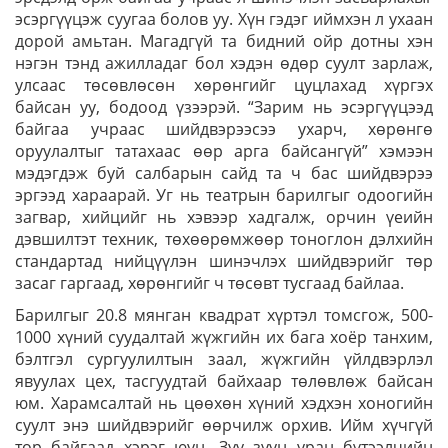
эсэргүүцэж суугаа болов уу. Хүн гэдэг иймхэн л ухаан
дорой амьтан. Магадгүй та бидний ойр дотны хэн
нэгэн тэнд ажилладаг бол хэдэн өдөр суулт зарлаж,
улсаас төсөвлөсөн хөрөнгийг цуцлахад хүргэх
байсан уу, бодоод үзээрэй. “Зарим нь эсэргүүцээд
байгаа учраас шийдвэрээсээ ухарч, хөрөнгө
оруулалтыг татахаас өөр арга байсангүй” хэмээн
мэдэгдэж буй салбарын сайд та ч бас шийдвэрээ
эргээд хараарай. Уг нь театрын барилгыг одоогийн
загвар, хийцийг нь хэвээр хадгалж, орчин үеийн
дэвшилтэт техник, төхөөрөмжөөр тоноглон дэлхийн
стандартад нийцүүлэн шинэчлэх шийдвэрийг төр
засаг гаргаад, хөрөнгийг ч төсөвт тусгаад байлаа.
Барилгыг 20.8 мянган квадрат хүртэл томсгож, 500-
1000 хүний суудалтай жүжгийн их бага хоёр танхим,
бэлтгэл сургуулилтын заал, жүжгийн үйлдвэрлэл
явуулах цех, тасгуудтай байхаар төлөвлөж байсан
юм. Харамсалтай нь цөөхөн хүний хэдхэн хоногийн
суулт энэ шийдвэрийг өөрчилж орхив. Ийм хүчгүй
төр байгаад хэрэг юун. Зуу зуун уран бүтээлчийн