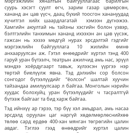
Мэргэжлийн хяналтын байгууллагаас барилгын
суурь хэсэгт суулт өгч, зарим газар цөмөрсөн,
хананд ан цав үүсч, даац бүхий тоосгон ханануудад
хүчитгэл хийх шаардлагатай хэмээн дүгнэжээ.
Хамгийн аюултай нь тайзны хэсгийн болон үзвэр,
бэлтгэлийн танхимын хананд ихээхэн ан цав үүсэж,
гажсан нь хэзээ мөдгүй нурах эрсдэлтэй гэдгийг
мэргэжлийн байгууллага 10 жилийн өмнө
анхааруулсан аж. Гэтэл өнөөдрийг хүртэл тэнд 400
гаруй уран бүтээлч, театрын ажилчид амь нас, эрүүл
мэндээ хоёрдугаарт тавьж, хүлээсэн үүргээ нэр
төртэй биелүүлж явна. Тэд дэлхийн сор болсон
сонгодог бүтээлүүдийг “ёолсон” шалтай хуучин
тайзандаа амилуулсаар л байгаа. Монголын нэрийн
хуудас болохуйц уран бүтээлүүдийг ч тасралтгүй
бүтээж байгааг та бид харж байгаа.
Тэд ийнхүү ар гэрээ, тэр бүү хэл амьдрал, амь насаа
эрсдэлд оруулан цаг наргүй хөдөлмөрлөснийхөө
төлөө сард ердөө 400-хан мянган төгрөгийн цалин
авдаг. Тэглээ гээд өнөөдрийг хүртэл цалин