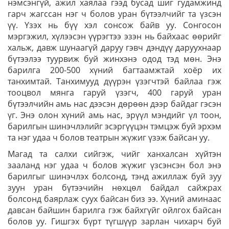
нэмсэнгүй, ажил хаялаа гээд бусад шиг гудамжинд
гарч жагссан нэг ч болов уран бүтээлчийг та үзсэн
үү. Үзэх нь бүү хэл сонсож байв уу. Сонгосон
мэргэжил, хүлээсэн үүрэгтээ эзэн нь байхаас өөрийг
хальж, давж шунаагүй даруу гэвч дэндүү даруухнаар
бүтээлээ туурвиж буй жинхэнэ одод тэд мөн. Энэ
барилга 200-500 хүний багтаамжтай хоёр их
танхимтай. Танхимууд дүүрэн үзэгчтэй байлаа гэж
тооцвол мянга гаруй үзэгч, 400 гаруй уран
бүтээлчийн амь нас дээсэн дөрөөн дээр байдаг гэсэн
үг. Энэ олон хүний амь нас, эрүүл мэндийг үл тоон,
барилгын шинэчлэлийг эсэргүүцэн тэмцэж буй эрхэм
та нэг удаа ч болов театрын жүжиг үзэж байсан уу.
Магад та салхи сийгэж, чийг ханхалсан хүйтэн
зааланд нэг удаа ч болов жүжиг үзсэнсэн бол энэ
барилгыг шинэчлэх болсонд, тэнд ажиллаж буй зуу
зуун уран бүтээчийн нөхцөл байдал сайжрах
болсонд баярлаж суух байсан биз ээ. Хүний аминаас
давсан байшин барилга гэж байхгүйг ойлгох байсан
болов уу. Гишгэх бүрт түгшүүр зарлан чихарч буй