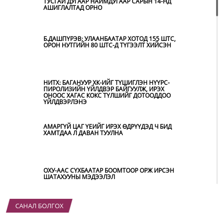
ТУСГАЙ ДУГААР НАЙМДУГААР САРЫН 14-НД
АШИГЛАЛТАД ОРНО
Б.ДАШПҮРЭВ: УЛААНБААТАР ХОТОД 155 ШТС,
ОРОН НУТГИЙН 80 ШТС-Д ТҮГЭЭЛТ ХИЙСЭН
НИТХ: БАГАНУУР ХК-ИЙГ ТҮШИГЛЭН НҮҮРС-
ПИРОЛИЗИЙН ҮЙЛДВЭР БАЙГУУЛЖ, ИРЭХ
ОНООС ХАГАС КОКС ТҮЛШИЙГ ДОТООДДОО
ҮЙЛДВЭРЛЭНЭ
АМАРГҮЙ ЦАГ ҮЕИЙГ ИРЭХ ӨДРҮҮДЭД Ч БИД
ХАМТДАА Л ДАВАН ТУУЛНА
ОХУ-ААС СҮХБААТАР БООМТООР ОРЖ ИРСЭН
ШАТАХУУНЫ МЭДЭЭЛЭЛ
САНАЛ БОЛГОХ
ҮЕР УСНЫ БОЛЗОШГҮЙ АЮУЛААС
СЭРГИЙЛЖ, ХОЛБОГДОХ БАЙГУУЛЛАГУУД