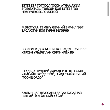
ӨНДӨРЖҮҮЛСЭН БЭЛЭН БАЙДАЛД АЖИЛЛАЖ
ТЭТГЭВЭР ТОГТООЛГОСОН АТЛАА АЖИЛ
БАЙНА
ЭРХЭЛЖ НДШ ТӨЛСӨН БОЛ ТЭТГЭВРЭЭ
НЭМҮҮЛЭХ БОЛОМЖТОЙ
НИТХ-ЫН ТӨЛӨӨЛӨГЧИД COP17 БАГА
ХУРЛЫН БЭЛТГЭЛ АЖЛЫН ТАЛААР
МЭДЭЭЛЭЛ СОНСЛОО
М.ЭНХТУЯА: ТЭМБҮҮ ӨВЧНИЙ ЭМЧИЛГЭЭГ
ТАСЛАХГҮЙ БОЛ БҮРЭН ЭДГЭРНЭ
МОНГОЛ УЛС “COP17”-Д “ТАЛ ХЭЭРИЙН
ТӨЛӨВЛӨГӨӨ”-ГӨӨ ТАНИЛЦУУЛНА
ЗӨВЛӨМЖ: ДОХ БА ШИНЖ ТЭМДЭГ, ТҮҮНЭЭС
ХЭРХЭН УРЬДЧИЛАН СЭРГИЙЛЭХ ВЭ
НӨӨЦИЙН МАХНЫ ХУДАЛДАА,
БОРЛУУЛАЛТЫГ НЭЭЛТТЭЙ ИЛ ТОД
БОЛГОНО
Ю.АДЪЯА: НҮДНИЙ ДАРАЛТ ИХСЭХ ӨВЧИН
ХАМГИЙН ЭРСДЭЛТЭЙ, АЙДАСТАЙ ӨВЧНИЙ
ТООНД ОРДОГ
БҮХ ШАТАНД ХЭМНЭЛТИЙН ГОРИМД
ШИЛЖИЖ, НАЙР НААДАМ, ЗӨВЛӨГӨӨН,
ГАДААД ТОМИЛОЛТЫГ ХОРИГЛОЛОО
АЖЛЫН ЦАГ ДУУССАНЫ ДАРАА БУСАД РУУ
БИТГИЙ ЗАЛГАЖ БАЙГААРАЙ
АВТОБЕНЗИН, ДИЗЕЛЬ ТҮЛШНИЙ ОНЦГОЙ
АЛБАН ТАТВАРЫГ ТЭГЛЭЛЭЭ