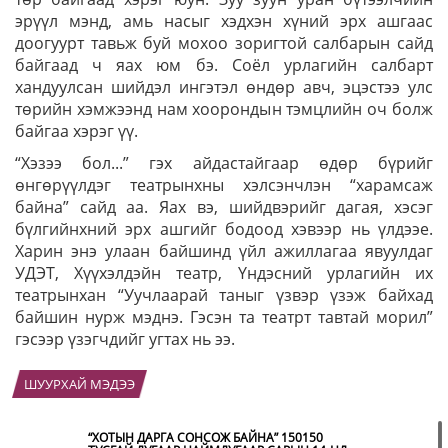
эрүүл мэнд, амь насыг хэдхэн хүний эрх ашгаас
доогуурт тавьж буй мохоо зоригтой салбарын сайд
байгаад ч яах юм бэ. Соёл урлагийн салбарт
хандуулсан шийдэл ингэтэл өндөр авч, эцэстээ улс
төрийн хэмжээнд нам хоорондын тэмцлийн оч болж
байгаа хэрэг үү.
“Хэзээ бол...” гэх айдастайгаар өдөр бүрийг
өнгөрүүлдэг театрынхны хэлсэнчлэн “харамсаж
байна” сайд аа. Яах вэ, шийдвэрийг дагая, хэсэг
бүлгийнхний эрх ашгийг бодоод хэвээр нь үлдээе.
Харин энэ улаан байшинд үйл ажиллагаа явуулдаг
УДЭТ, Хүүхэлдэйн театр, Үндэсний урлагийн их
театрынхан “Уучлаарай таныг үзвэр үзэж байхад
байшин нурж мэднэ. Гэсэн та театрт тавтай морил”
гэсээр үзэгчдийг угтах нь ээ.
ШУУРХАЙ МЭДЭЭ
“ХОТЫН ДАРГА СОНСОЖ БАЙНА” 150150