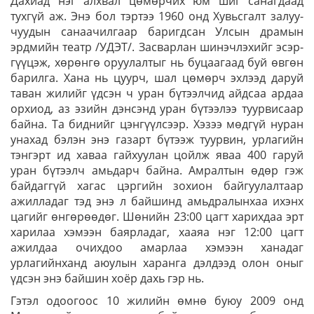
Дахиад нэг алхвал цөмөрчих юм шиг санагдаад
тухгүй аж. Энэ бол тэр­тээ 1960 онд Хувьсгалт залуу­
чуу­дын санаачилгаар баригдсан Улсын драмын
эрдмийн театр /УДЭТ/. Засварлан шинэчлэхийг эсэр­
гүү­цэж, хөрөнгө оруулалтыг нь буцаа­гаад буй өвгөн
барилга. Хана нь цуурч, шал цөмөрч эхлээд даруй
таван жилийг үдсэн ч уран бүтээлчид айдсаа ардаа
орхиод, аз эзийн дэнсэнд уран бүтээлээ туурвисаар
байна. Та биднийг цэнгүүлсээр. Хэзээ мөдгүй нуран
унахад бэлэн энэ газарт бүтээж туурвин, урлагийн
тэнгэрт ид хаваа гайхуулан цойлж яваа 400 гаруй
уран бүтээлч амьдарч байна. Амралтын өдөр гэж
байдаггүй хагас цэргийн зохион байгуулалтаар
ажилладаг тэд энэ л байшинд амьдралынхаа ихэнх
цагийг өнгөрөөдөг. Шөнийн 23:00 цагт харихдаа эрт
харилаа хэмээн баярладаг, хааяа нэг 12:00 цагт
ажилдаа очихдоо амарлаа хэмээн ханадаг
урлагийнханд аюулын харанга дэлдээд олон оныг
үдсэн энэ байшин хоёр дахь гэр нь.
Гэтэл одоогоос 10 жилийн өмнө буюу 2009 онд