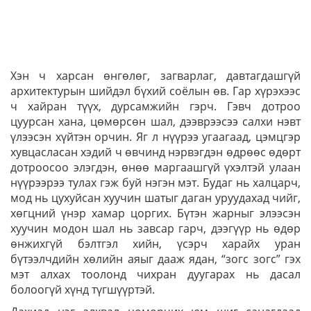
Хэн ч харсан өнгөлөг, загварлаг, давтагдашгүй
архитектурын шийдэл бүхий соёлын өв. Гар хүрэхээс
ч хайран түүх, дурсамжийн гэрч. Гэвч дотроо
цуурсан хана, цөмөрсөн шал, дээврээсээ салхи нэвт
үлээсэн хүйтэн орчин. Яг л нүүрээ угаагаад, цэмцгэр
хувцасласан хэдий ч өвчинд нэрвэгдэн өдрөөс өдөрт
дотроосоо элэгдэн, өнөө маргаашгүй үхэлтэй улаан
нүүрээрээ тулах гэж буй нэгэн мэт. Будаг нь халцарч,
мод нь цухуйсан хуучин шатыг даган уруудахад чийг,
хөгцний үнэр хамар цоргих. Бүтэн жарныг элээсэн
хуучин модон шал нь завсар гарч, дээгүүр нь өдөр
өнжихгүй бэлтгэл хийн, үсэрч харайх уран
бүтээлчдийн хөлийн аяыг дааж ядан, “зогс зогс” гэх
мэт алхах тоолонд чихран дуугарах нь дасал
болоогүй хүнд түгшүүртэй.