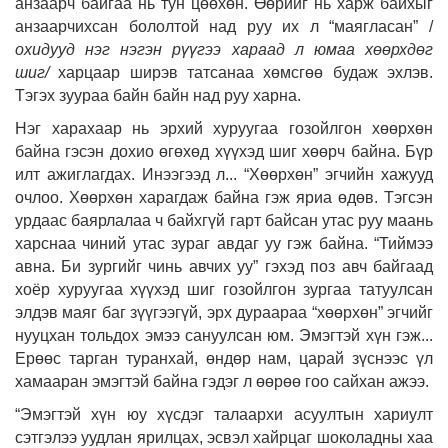
анзаарч байгаа нь тун цөөхөн. Өөрийг нь харж байхыг
анзаарчихсан бололтой над руу их л “маягласан” /
охидууд нэг нэгэн рүүгээ хараад л юмаа хөөрхдөг
шиг/
харцаар ширэв татсанаа хөмсгөө будаж эхлэв.
Тэгэх зуураа байн байн над руу харна.
Нэг харахаар нь эрхий хуруугаа гозойлгон хөөрхөн
байна гэсэн дохио өгөхөд хүүхэд шиг хөөрч байна. Бүр
илт ажиглагдах. Инээгээд л... “Хөөрхөн” эгчийн хажууд
очлоо. Хөөрхөн харагдаж байна гэж яриа өдөв. Тэгсэн
урдаас баярлалаа ч байхгүй гарт байсан утас руу маань
харснаа чиний утас зураг авдаг уу гэж байна. “Тиймээ
авна. Би зургийг чинь авчих уу” гэхэд поз авч байгаад
хоёр хуруугаа хүүхэд шиг гозойлгон зургаа татуулсан
элдэв маяг баг зүүгээгүй, эрх дураараа “хөөрхөн” эгчийг
нууцхан тольдох эмээ сануулсан юм. Эмэгтэй хүн гэж...
Ерөөс тарган туранхай, өндөр нам, царай зүснээс үл
хамааран эмэгтэй байна гэдэг л өөрөө гоо сайхан ажээ.
“Эмэгтэй хүн юу хүсдэг талаархи асуултын хариулт
сэтгэлээ уудлан ярилцах, эсвэл хайрцаг шоколадны хаа