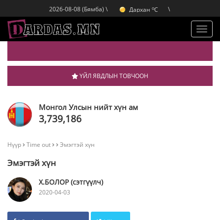
o
Дархан
C
2026-08-08 (Бямба) \
\
o
Эрдэнэт
C
o
Улаанбаатар
C
Toggl
navig
ҮЙЛ ЯВДЛЫН ТОВЧООН
Монгол Улсын нийт хүн ам
3,739,186
Нүүр
Time out
Эмэгтэй хүн
Эмэгтэй хүн
Х.БОЛОР (сэтгүүлч)
2020-04-03