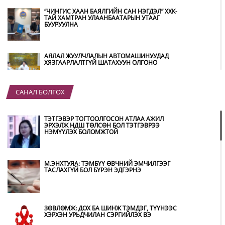
“ЧИНГИС ХААН БАЯЛГИЙН САН НЭГДЭЛ” ХХК-
ТАЙ ХАМТРАН УЛААНБААТАРЫН УТААГ
БУУРУУЛНА
АЯЛАЛ ЖУУЛЧЛАЛЫН АВТОМАШИНУУДАД
ХЯЗГААРЛАЛТГҮЙ ШАТАХУУН ОЛГОНО
САНАЛ БОЛГОХ
“ХОТЫН ДАРГА СОНСОЖ БАЙНА” 150150
ТУСГАЙ ДУГААР НАЙМДУГААР САРЫН 14-НД
АШИГЛАЛТАД ОРНО
ТЭТГЭВЭР ТОГТООЛГОСОН АТЛАА АЖИЛ
ЭРХЭЛЖ НДШ ТӨЛСӨН БОЛ ТЭТГЭВРЭЭ
НЭМҮҮЛЭХ БОЛОМЖТОЙ
Б.ДАШПҮРЭВ: УЛААНБААТАР ХОТОД 155 ШТС,
ОРОН НУТГИЙН 80 ШТС-Д ТҮГЭЭЛТ ХИЙСЭН
М.ЭНХТУЯА: ТЭМБҮҮ ӨВЧНИЙ ЭМЧИЛГЭЭГ
ТАСЛАХГҮЙ БОЛ БҮРЭН ЭДГЭРНЭ
НИТХ: БАГАНУУР ХК-ИЙГ ТҮШИГЛЭН НҮҮРС-
ПИРОЛИЗИЙН ҮЙЛДВЭР БАЙГУУЛЖ, ИРЭХ
ОНООС ХАГАС КОКС ТҮЛШИЙГ ДОТООДДОО
ЗӨВЛӨМЖ: ДОХ БА ШИНЖ ТЭМДЭГ, ТҮҮНЭЭС
ҮЙЛДВЭРЛЭНЭ
ХЭРХЭН УРЬДЧИЛАН СЭРГИЙЛЭХ ВЭ