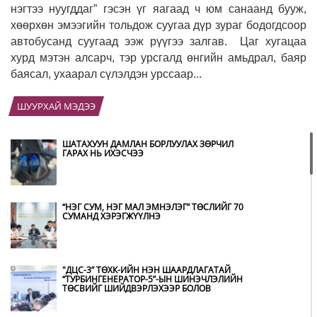
нэгтээ нуугддаг” гэсэн үг яагаад ч юм санаанд бууж,
хөөрхөн эмээгийн тольдож суугаа дүр зураг бодогдсоор
автобусанд суугаад ээж рүүгээ залгав.
Цаг хугацаа
хурд мэтэн алсарч, тэр урсгалд өнгийн амьдрал, баяр
баясал, ухаарал сүлэлдэн урссаар...
ШУУРХАЙ МЭДЭЭ
ШАТАХУУН ДАМЛАН БОРЛУУЛАХ ЗӨРЧИЛ
ГАРАХ НЬ ИХЭСЧЭЭ
“НЭГ СУМ, НЭГ МАЛ ЭМНЭЛЭГ” ТӨСЛИЙГ 70
СУМАНД ХЭРЭГЖҮҮЛНЭ
"ДЦС-3” ТӨХК-ИЙН НЭН ШААРДЛАГАТАЙ
“ТУРБИНГЕНЕРАТОР-5”-ЫН ШИНЭЧЛЭЛИЙН
ТӨСВИЙГ ШИЙДВЭРЛЭХЭЭР БОЛОВ