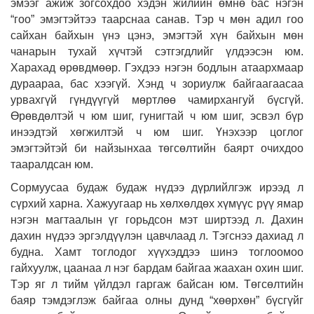
эмээг ажиж зогсохдоо хэдэн жилийн өмнө бас нэгэн
“гоо” эмэгтэйтээ таарснаа санав. Тэр ч мөн адил гоо
сайхан байхын үнэ цэнэ, эмэгтэй хүн байхын мөн
чанарын тухай хүчтэй сэтгэгдлийг үлдээсэн юм.
Харахад өрөвдмөөр. Гэхдээ нэгэн бодлын атаархмаар
дураараа, бас хээгүй. Хэнд ч зориулж байгаагаасаа
урвахгүй гүндүүгүй мөртлөө чамирхангуй бүсгүй.
Өрөвдөлтэй ч юм шиг, гунигтай ч юм шиг, эсвэл бүр
инээдтэй хөгжилтэй ч юм шиг. Үнэхээр цоглог
эмэгтэйтэй би найзынхаа төгсөлтийн баярт очихдоо
тааралдсан юм.
Сормуусаа будаж будаж нүдээ дүрлийлгэж ирээд л
сүрхий харна. Хажуугаар нь хөлхөлдөх хүмүүс рүү ямар
нэгэн магтаалын үг горьдсон мэт ширтээд л. Дахин
дахин нүдээ эргэлдүүлэн цавчлаад л. Тэгснээ дахиад л
будна. Хамт тоглодог хүүхэддээ шинэ тоглоомоо
гайхуулж, цаанаа л нэг бардам байгаа жаахан охин шиг.
Тэр яг л тийм үйлдэл гаргаж байсан юм. Төгсөлтийн
баяр тэмдэглэж байгаа олны дунд “хөөрхөн” бүсгүйг