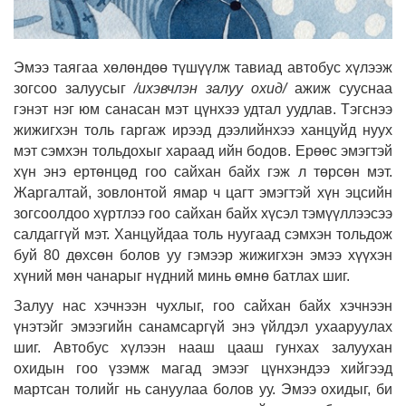
Эмээ таягаа хөлөндөө түшүүлж тавиад автобус хүлээж
зогсоо залуусыг
/
ихэвчлэн залуу охид
/
ажиж сууснаа
гэнэт нэг юм санасан мэт цүнхээ удтал уудлав. Тэгснээ
жижигхэн толь гаргаж ирээд дээлийнхээ ханцуйд нуух
мэт сэмхэн тольдохыг хараад ийн бодов. Ерөөс эмэгтэй
хүн энэ ертөнцөд гоо сайхан байх гэж л төрсөн мэт.
Жаргалтай, зовлонтой ямар ч цагт эмэгтэй хүн эцсийн
зогсоолдоо хүртлээ гоо сайхан байх хүсэл тэмүүллээсээ
салдаггүй мэт. Ханцуйдаа толь нуугаад сэмхэн тольдож
буй 80 дөхсөн болов уу гэмээр жижигхэн эмээ хүүхэн
хүний мөн чанарыг нүдний минь өмнө батлах шиг.
Залуу нас хэчнээн чухлыг, гоо сайхан байх хэчнээн
үнэтэйг эмээгийн санамсаргүй энэ үйлдэл ухааруулах
шиг. Автобус хүлээн нааш цааш гунхах залуухан
охидын гоо үзэмж магад эмээг цүнхэндээ хийгээд
мартсан толийг нь сануулаа болов уу. Эмээ охидыг, би