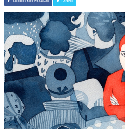
| Facebook дээр хуваалцах
| Жиргэх