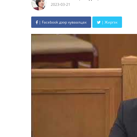
2023-03-21
| Facebook дээр хуваалцах
| Жиргэх