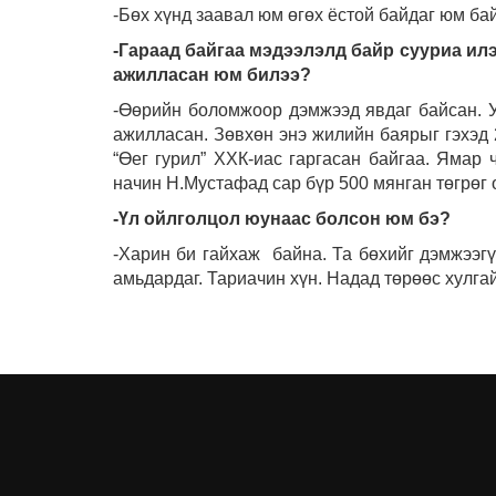
-Бөх хүнд заавал юм өгөх ёстой байдаг юм ба
-Гараад байгаа мэдээлэлд байр сууриа ил
ажилласан юм билээ?
-Өөрийн боломжоор дэмжээд явдаг байсан. У
ажилласан. Зөвхөн энэ жилийн баярыг гэхэд 
“Өег гурил” ХХК-иас гаргасан байгаа. Ямар
начин Н.Мустафад сар бүр 500 мянган төгрөг 
-Үл ойлголцол юунаас болсон юм бэ?
-Харин би гайхаж байна. Та бөхийг дэмжээгү
амьдардаг. Тариачин хүн. Надад төрөөс хулгай