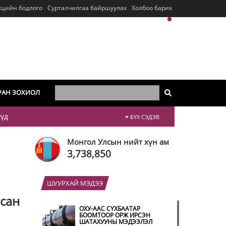
кцийн бодлого
Сурталчилгаа байршуулах
Холбоо барих
РАН ЗОХИОЛ
үүд
БҮХ СЭДЭВ
Монгол Улсын нийт хүн ам
3,738,850
ШУУРХАЙ МЭДЭЭ
йсан
ОХУ-ААС СҮХБААТАР
БООМТООР ОРЖ ИРСЭН
ШАТАХУУНЫ МЭДЭЭЛЭЛ