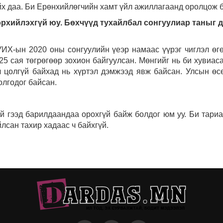
йх даа. Би Ерөнхийлөгчийн хамт үйл ажиллагаанд оролцож 
эрхийлэхгүй юу. Бөхчүүд тухайлбал сонгуулиар таныг
ИХ-ын 2020 оны сонгуулийн үеэр намаас үүрэг чиглэл өгө
25 сая төгрөгөөр зохион байгуулсан. Мөнгийг нь би хувиас
 ч цолгүй байхад нь хүртэл дэмжээд явж байсан.
Улсын өс
олгодог байсан.
й гээд барилдаандаа орохгүй байж болдог юм уу. Би тариа
лсан тахир хадаас ч байхгүй.