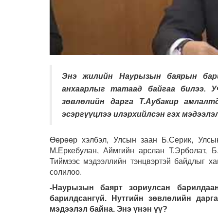
Энэ жилийн Наурызын баярын бар
анхаарлыг татаад байгаа билээ. У
зөвлөлийн дарга Т.Аубакир амлалт
эсэргүүцлээ илэрхийлсэн гэх мэдээлэ
Өөрөөр хэлбэл, Улсын заан Б.Серик, Улсы
М.Еркебулан, Аймгийн арслан Т.Эрболат, Б
Тиймээс мэдээллийн тэнцвэртэй байдлыг хан
солилоо.
-Наурызын баярт зориулсан барилда
барилдсангүй. Нутгийн зөвлөлийн дарг
мэдээлэл байна. Энэ үнэн үү?