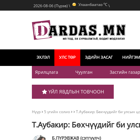
Улаанбаатар
C
o
2026-08-06 (Пүрэв) \
\
Дархан
C
o
Эрдэнэт
C
o
Улаанбаатар
C
ЭХЛЭЛ
УЛС ТӨР
ЭДИЙН ЗАСАГ
НИЙГЭМ
Ярилцлага
Чуулган
Засгийн газа
ҮЙЛ ЯВДЛЫН ТОВЧООН
Нүүр
5 үгийн солио
Т.Аубакир: Бөхчүүдийг би улсын ц
Т.Аубакир: Бөхчүүдийг би ул
Б.ПҮРЭВЖАВ (сэтгүүлч)