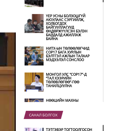
ҮЕР УСНЫ БОЛЗОШГҮЙ
АЮУЛААС СЭРГИЙЛЖ,
ХОЛБОГДОХ
БАЙГУУЛЛАГУУД
ӨНДӨРЖҮҮЛСЭН БЭЛЭН
БАЙДАЛД АЖИЛЛАЖ
БАЙНА
НИТХ-ЫН ТӨЛӨӨЛӨГЧИД
COP17 БАГА ХУРЛЫН
БЭЛТГЭЛ АЖЛЫН ТАЛААР
МЭДЭЭЛЭЛ СОНСЛОО
МОНГОЛ УЛС “COP17”-Д
“ТАЛ ХЭЭРИЙН
ТӨЛӨВЛӨГӨӨ”-ГӨӨ
ТАНИЛЦУУЛНА
НӨӨЦИЙН МАХНЫ
ХУДАЛДАА,
БОРЛУУЛАЛТЫГ НЭЭЛТТЭЙ
ИЛ ТОД БОЛГОНО
САНАЛ БОЛГОХ
БҮХ ШАТАНД
ТЭТГЭВЭР ТОГТООЛГОСОН
ХЭМНЭЛТИЙН ГОРИМД