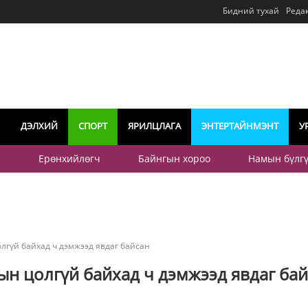
Бидний тухай
Реда
ДЭЛХИЙ
СПОРТ
ЯРИЛЦЛАГА
ЭНТЕРТАЙНМЭНТ
У
р
Ерөнхийлөгч
Байнгын хороо
Намын бүлг
олгүй байхад ч дэмжээд явдаг байсан
сын цолгүй байхад ч дэмжээд явдаг ба