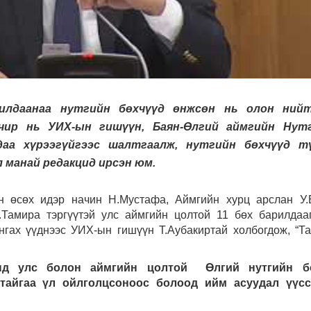
илдаанаа нутгийн бөхчүүд өнжсөн нь олон ний
чир нь УИХ-ын гишүүн, Баян-Өлгий аймгийн Нут
даа хүрээгүйгээс шалтгаалж, нутгийн бөхчүүд т
л манай редакцид ирсэн юм.
н өсөх идэр начин Н.Мустафа, Аймгийн хурц арслан У.
.Тамира тэргүүтэй улс аймгийн цолтой 11 бөх барилдаа
гах үүднээс УИХ-ын гишүүн Т.Аубакиртай холбогдож, “Та
анд улс болон аймгийн цолтой Өлгий нутгийн б
атайгаа үл ойлголцсоноос болоод ийм асуудал үүсс