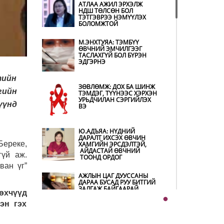
АТЛАА АЖИЛ ЭРХЭЛЖ
ШИЛЖИЖ, НАЙР НААДАМ,
НДШ ТӨЛСӨН БОЛ
ЗӨВЛӨГӨӨН, ГАДААД
ТЭТГЭВРЭЭ НЭМҮҮЛЭХ
ТОМИЛОЛТЫГ
БОЛОМЖТОЙ
ХОРИГЛОЛОО
АВТОБЕНЗИН, ДИЗЕЛЬ
М.ЭНХТУЯА: ТЭМБҮҮ
ТҮЛШНИЙ ОНЦГОЙ АЛБАН
ӨВЧНИЙ ЭМЧИЛГЭЭГ
ТАТВАРЫГ ТЭГЛЭЛЭЭ
ТАСЛАХГҮЙ БОЛ БҮРЭН
ЭДГЭРНЭ
тийн
ХЭТ ХАЛУУН ӨДРҮҮД
ЗӨВЛӨМЖ: ДОХ БА ШИНЖ
гийн
ҮРГЭЛЖЛЭХ УЧРААС
ТЭМДЭГ, ТҮҮНЭЭС ХЭРХЭН
НАРШИХГҮЙ БАЙХЫГ
УРЬДЧИЛАН СЭРГИЙЛЭХ
үүнд
ЗӨВЛӨВ
ВЭ
KHARKHORUM 360°
Ю.АДЪЯА: НҮДНИЙ
ФЕСТИВАЛЬ 8-Р САРЫН
ДАРАЛТ ИХСЭХ ӨВЧИН
22-23-НД ТӨВ ЦЭНГЭЛДЭХ
Береке,
ХАМГИЙН ЭРСДЭЛТЭЙ,
ХҮРЭЭЛЭНД БОЛНО
АЙДАСТАЙ ӨВЧНИЙ
гүй аж.
ТООНД ОРДОГ
ван үг”
COP17 ХУРЛЫН БЭЛТГЭЛ
АЖЛЫН ЦАГ ДУУССАНЫ
АЖИЛ 90 ХУВИЙН
ДАРАА БУСАД РУУ БИТГИЙ
ГҮЙЦЭТГЭЛТЭЙ БАЙНА
ЗАЛГАЖ БАЙГААРАЙ
өхчүүд
эн гэх
Т.ДАВААДАЛАЙГИЙН
Ш.БАТСАЙХАН: МАШИН