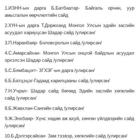
1.ИЗНН-ын дарга Б.Батбаатар- Байгаль орчин, уур
амьсгалын өөрчлөлтийн сайд
2.ХҮН-ын дарга Т.Доржханд Монгол Улсын эдийн засгийн
асуудал хариуцсан Шадар сайд /улирсан/
3.П.Наранбаяр- Боловсролын сайд /улирсан/
4.С.Амарсайхан- Монгол Улсын онцгой байдлын асуудал
эрхэлсэн Шадар сайд /улирсан/
5.С.Бямбацогт- ЗГХЭГ-ын дарга /улирсан/
6.Б.Батцэцэг-Гадаад харилцааны сайд /улирсан/
7.Н.Учрал- Шадар сайд бөгөөд Эдийн засгийн хөгжлийн
сайд /улирсан/
8.Б.Жавхлан-Сангийн сайд /улирсан/
9.Ж.Энхбаяр- Хүнс хөдөө аж ахуй, хөнгөн үйлдвэрийн сайд
/улирсан/
10.Б.Дэлгэрсайхан- Зам тээвэр, хөгжлийн сайд /улирсан/