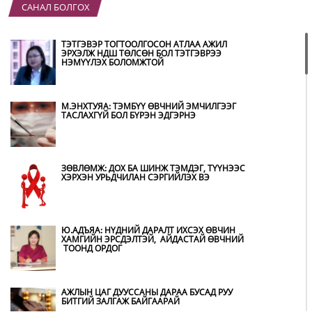
САНАЛ БОЛГОХ
“ХОТЫН ДАРГА СОНСОЖ БАЙНА” 150150
ТУСГАЙ ДУГААР НАЙМДУГААР САРЫН 14-НД
АШИГЛАЛТАД ОРНО
ТЭТГЭВЭР ТОГТООЛГОСОН АТЛАА АЖИЛ
ЭРХЭЛЖ НДШ ТӨЛСӨН БОЛ ТЭТГЭВРЭЭ
НЭМҮҮЛЭХ БОЛОМЖТОЙ
Б.ДАШПҮРЭВ: УЛААНБААТАР ХОТОД 155 ШТС,
ОРОН НУТГИЙН 80 ШТС-Д ТҮГЭЭЛТ ХИЙСЭН
М.ЭНХТУЯА: ТЭМБҮҮ ӨВЧНИЙ ЭМЧИЛГЭЭГ
ТАСЛАХГҮЙ БОЛ БҮРЭН ЭДГЭРНЭ
НИТХ: БАГАНУУР ХК-ИЙГ ТҮШИГЛЭН НҮҮРС-
ПИРОЛИЗИЙН ҮЙЛДВЭР БАЙГУУЛЖ, ИРЭХ
ОНООС ХАГАС КОКС ТҮЛШИЙГ ДОТООДДОО
ЗӨВЛӨМЖ: ДОХ БА ШИНЖ ТЭМДЭГ, ТҮҮНЭЭС
ҮЙЛДВЭРЛЭНЭ
ХЭРХЭН УРЬДЧИЛАН СЭРГИЙЛЭХ ВЭ
АМАРГҮЙ ЦАГ ҮЕИЙГ ИРЭХ ӨДРҮҮДЭД Ч БИД
ХАМТДАА Л ДАВАН ТУУЛНА
Ю.АДЪЯА: НҮДНИЙ ДАРАЛТ ИХСЭХ ӨВЧИН
ХАМГИЙН ЭРСДЭЛТЭЙ, АЙДАСТАЙ ӨВЧНИЙ
ТООНД ОРДОГ
ОХУ-ААС СҮХБААТАР БООМТООР ОРЖ ИРСЭН
ШАТАХУУНЫ МЭДЭЭЛЭЛ
АЖЛЫН ЦАГ ДУУССАНЫ ДАРАА БУСАД РУУ
БИТГИЙ ЗАЛГАЖ БАЙГААРАЙ