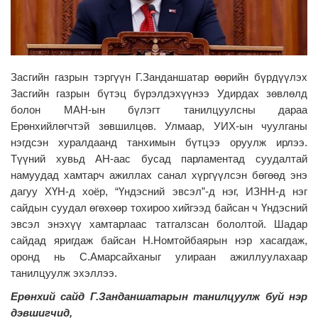
Засгийн газрын тэргүүн Г.Занданшатар өөрийн бүрдүүлэх
Засгийн газрын бүтэц бүрэлдэхүүнээ Удирдах зөвлөлд
болон МАН-ын бүлэгт танилцуулсны дараа
Ерөнхийлөгчтэй зөвшилцөв. Улмаар, УИХ-ын чуулганы
нэгдсэн хуралдаанд танхимын бүтцээ оруулж ирлээ.
Түүний хувьд АН-аас бусад парламентад суудалтай
намуудад хамтарч ажиллах санал хүргүүлсэн бөгөөд энэ
дагуу ХҮН-д хоёр, “Үндэсний эвсэл”-д нэг, ИЗНН-д нэг
сайдын суудал өгөхөөр тохироо хийгээд байсан ч Үндэсний
эвсэл энэхүү хамтарлаас татгалзсан бололтой. Шадар
сайдад яригдаж байсан Н.Номтойбаярын нэр хасагдаж,
оронд нь С.Амарсайханыг улираан ажиллуулахаар
танилцуулж эхэллээ.
Ерөнхий сайд Г.Занданшатарын танилцуулж буй нэр
дэвшигчид,