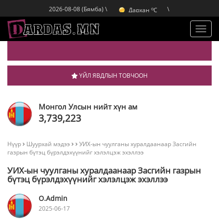
o
Дархан
C
2026-08-08 (Бямба) \
\
o
Эрдэнэт
C
o
Улаанбаатар
C
Toggl
navig
ҮЙЛ ЯВДЛЫН ТОВЧООН
Монгол Улсын нийт хүн ам
3,739,223
Нүүр
Шуурхай мэдээ
УИХ-ын чуулганы хуралдаанаар Засгийн
газрын бүтэц бүрэлдэхүүнийг хэлэлцэж эхэллээ
УИХ-ын чуулганы хуралдаанаар Засгийн газрын
бүтэц бүрэлдэхүүнийг хэлэлцэж эхэллээ
O.Admin
2025-06-17