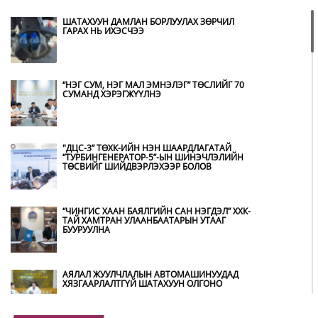
ШАТАХУУН ДАМЛАН БОРЛУУЛАХ ЗӨРЧИЛ
ГАРАХ НЬ ИХЭСЧЭЭ
“НЭГ СУМ, НЭГ МАЛ ЭМНЭЛЭГ” ТӨСЛИЙГ 70
СУМАНД ХЭРЭГЖҮҮЛНЭ
"ДЦС-3” ТӨХК-ИЙН НЭН ШААРДЛАГАТАЙ
“ТУРБИНГЕНЕРАТОР-5”-ЫН ШИНЭЧЛЭЛИЙН
ТӨСВИЙГ ШИЙДВЭРЛЭХЭЭР БОЛОВ
“ЧИНГИС ХААН БАЯЛГИЙН САН НЭГДЭЛ” ХХК-
ТАЙ ХАМТРАН УЛААНБААТАРЫН УТААГ
БУУРУУЛНА
АЯЛАЛ ЖУУЛЧЛАЛЫН АВТОМАШИНУУДАД
ХЯЗГААРЛАЛТГҮЙ ШАТАХУУН ОЛГОНО