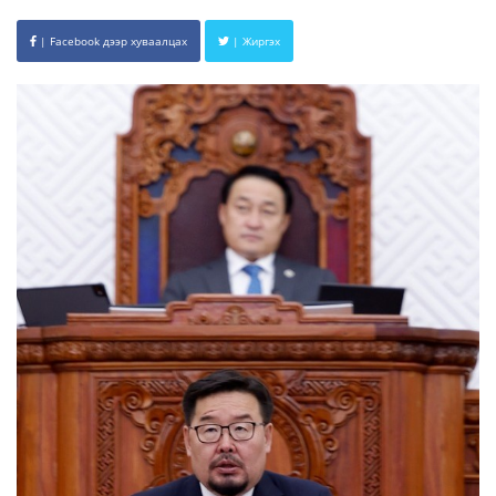
| Facebook дээр хуваалцах
| Жиргэх