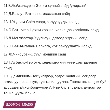
11.Б.Чойжилсүрэн-Эрчим хүчний сайд /улирсан/
12.Д.Батлут-Батлан хамгаалахын сайд
13.Ч.Ундрам-Соёл спорт, залуучуудын сайд
14.Э.Батшугар-Цахим хөгжил, харилцаа холбооны сайд
15.Л.Мөнхбаатар-Хуульзүй, дотоод хэргийн сайд
16.Э.Бат-Амгалан- Барилга, хот байгуулалтын сайд
17.Ж.Чинбүрэн-Эрүүл мэндийн сайд
18.Т.Аубакир-Гэр бүл, хөдөлмөр нийгмийн хамгааллын
сайд
19.Г.Дамдинням- Аж үйлдвэр, эрдэс баялгийн сайдаар
ажиллуулахаар тус, тус танилцуулав. Тэгвэл хэлэлцэж буй
асуудалтай холбогдуулан АН-ын бүлэг санал, дүгнэлтээ
танилцуулж байна.
ШУУРХАЙ МЭДЭЭ