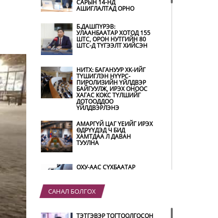
САРЫН 14-НД
АШИГЛАЛТАД ОРНО
Б.ДАШПҮРЭВ:
УЛААНБААТАР ХОТОД 155
ШТС, ОРОН НУТГИЙН 80
ШТС-Д ТҮГЭЭЛТ ХИЙСЭН
НИТХ: БАГАНУУР ХК-ИЙГ
ТҮШИГЛЭН НҮҮРС-
ПИРОЛИЗИЙН ҮЙЛДВЭР
БАЙГУУЛЖ, ИРЭХ ОНООС
ХАГАС КОКС ТҮЛШИЙГ
ДОТООДДОО
ҮЙЛДВЭРЛЭНЭ
АМАРГҮЙ ЦАГ ҮЕИЙГ ИРЭХ
ӨДРҮҮДЭД Ч БИД
ХАМТДАА Л ДАВАН
ТУУЛНА
ОХУ-ААС СҮХБААТАР
БООМТООР ОРЖ ИРСЭН
ШАТАХУУНЫ МЭДЭЭЛЭЛ
САНАЛ БОЛГОХ
ҮЕР УСНЫ БОЛЗОШГҮЙ
ТЭТГЭВЭР ТОГТООЛГОСОН
АЮУЛААС СЭРГИЙЛЖ,