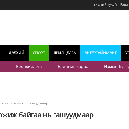
Бидний тухай
Реда
ДЭЛХИЙ
СПОРТ
ЯРИЛЦЛАГА
ЭНТЕРТАЙНМЭНТ
У
р
Ерөнхийлөгч
Байнгын хороо
Намын бүлг
өржиж байгаа нь гашуудмаар
өржиж байгаа нь гашуудмаар