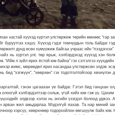
мхан настай хүүхэд хүртэл улстөржиж төрийн өмнөөс “гар за
г буруутгах хэцүү. Хүүхэд гэдэг томчуудын толь байдаг гэдэ
төржилт дунд өсөн хүмүүжиж байгаа учраас ийн “пээдэгнэх” 
, найз нь хүртэл улс төр ярьж, хэлбэрдэхэд хүүхэд хэн бол
. “Ийм л зүйл ярих ёстой юм байна” гэх сэтгэлгээ хүүхдийн
чихэр жимс, мөрөөдөл ярих насандаа улстөржсөн элдэв эсэ
ь бид “хэгжүүн”, “хөөрхөн” гэх тодотголтойгоор хөхиүлэн 
аргалтай, гэнэн цагаахан үе байдаг. Гэтэл бид ганцхан ол
а олоогүй хэлбэрдэлтээр сольж, үгүй хийх юм гэж үү. Цахим
түшээдийг элдвээр хэлэх нь энгийн үзэгдэл болоод уджээ. 
эн арван жил амьдарлаа. Мэдэлгүй яахав. Та нар миний за
 орчноор хэрсүү, хөөрхнөөр тодорхойлон өөгшүүлж байх юм.