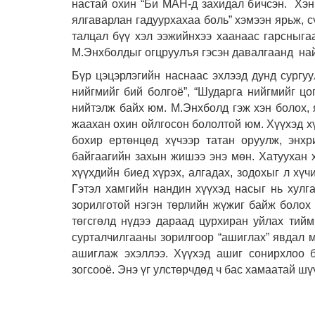
настай охин “Би МАН-д захидал бичсэн. Хэн 
ялгаварлан гадуурхахаа боль” хэмээн ярьж, 
талцал бүү хэл ээжийнхээ хаанаас гарсныга
М.Энхболдыг огцруулъя гэсэн давалгаанд най
Бүр цэцэрлэгийн наснаас эхлээд дунд сургуу
нийгмийг бий болгоё”, “Шударга нийгмийг цо
нийтэлж байх юм. М.Энхболд гэж хэн болох, 
жаахан охин ойлгосон бололтой юм. Хүүхэд х
бохир ертөнцөд хүчээр татан оруулж, энхр
байгаагийн захын жишээ энэ мөн. Хатуухан х
хүүхдийн биед хүрэх, алгадах, зодохыг л хүч
Гэтэл хамгийн нандин хүүхэд насыг нь хулга
зорилготой нэгэн төрлийн жүжиг байж болох
төгсгөлд нүдээ дараад цурхиран уйлах тийм
сурталчилгааны зорилгоор “ашиглах” явдал м
ашиглаж эхэллээ. Хүүхэд ашиг сонирхлоо б
зогсооё. Энэ үг улстөрчдөд ч бас хамаатай шү