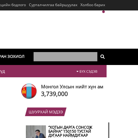
кцийн бодлого
Сурталчилгаа байршуулах
Холбоо барих
РАН ЗОХИОЛ
үүд
БҮХ СЭДЭВ
Монгол Улсын нийт хүн ам
3,739,000
ШУУРХАЙ МЭДЭЭ
“ХОТЫН ДАРГА СОНСОЖ
БАЙНА” 150150 ТУСГАЙ
ДУГААР НАЙМДУГААР