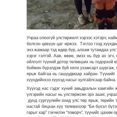
Учраа олоогүй улстөржилт хэрээс хэтэрч, най
болсон цөвүүн цаг иржээ. Тэглээ гээд хүүхдий
энэ жамаар тэд өдөр бүр, алхам тутамдаа улс
хэрэг гэлтэй. Аав, өвөө, эмээ нь бүр ах эгч
ойлголт түүний дотор төлөвших нь тодорхой юм
бойжин бүрэлдэж буй нялх ухамсарт шургаж, 
ярьж байгаа нь гашуудмаар хайран. Түүнийг н
хүүхдийнхээ хүүхэд насыг хулгайлсаар байна.
Хүүхэд нас гэдэг хүний амьдралын хамгийн ж
үлгэрийн насыг нь улстөржсөн эрх ашиг, учра
дунд сургуулийн охид улс төр ярьж, төрийн 
настай бяцхан хүү телевизээр “Би бүхэл бүт
гарыг хар” гэхчилэн “томорч”, түүнийг цахим