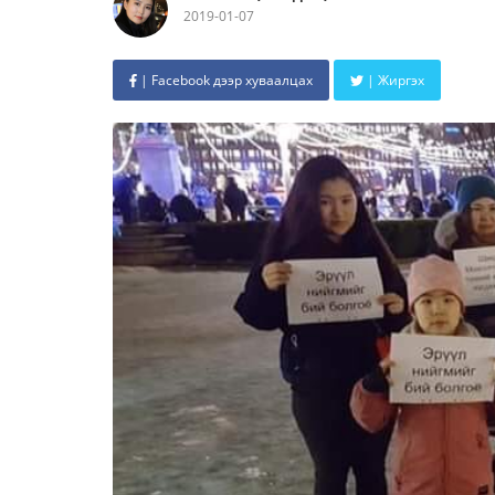
2019-01-07
| Facebook дээр хуваалцах
| Жиргэх