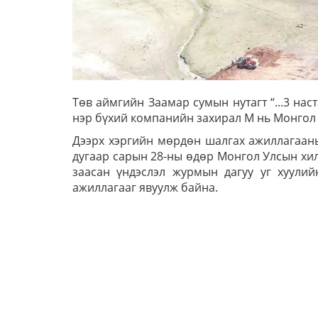
Төв аймгийн Заамар сумын нутагт “...3 нас
нэр бүхий компанийн захирал М нь Монгол У
Дээрх хэргийн мөрдөн шалгах ажиллагааны
дугаар сарын 28-ны өдөр Монгол Улсын хил
заасан үндэслэл журмын дагуу уг хуулий
ажиллагааг явуулж байна.