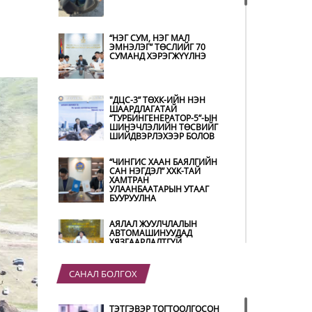
“НЭГ СУМ, НЭГ МАЛ
ЭМНЭЛЭГ” ТӨСЛИЙГ 70
СУМАНД ХЭРЭГЖҮҮЛНЭ
"ДЦС-3” ТӨХК-ИЙН НЭН
ШААРДЛАГАТАЙ
“ТУРБИНГЕНЕРАТОР-5”-ЫН
ШИНЭЧЛЭЛИЙН ТӨСВИЙГ
ШИЙДВЭРЛЭХЭЭР БОЛОВ
“ЧИНГИС ХААН БАЯЛГИЙН
САН НЭГДЭЛ” ХХК-ТАЙ
ХАМТРАН
УЛААНБААТАРЫН УТААГ
БУУРУУЛНА
АЯЛАЛ ЖУУЛЧЛАЛЫН
АВТОМАШИНУУДАД
ХЯЗГААРЛАЛТГҮЙ
ШАТАХУУН ОЛГОНО
САНАЛ БОЛГОХ
“ХОТЫН ДАРГА СОНСОЖ
БАЙНА” 150150 ТУСГАЙ
ДУГААР НАЙМДУГААР
ТЭТГЭВЭР ТОГТООЛГОСОН