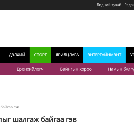
Бидний тухай
Реда
ДЭЛХИЙ
СПОРТ
ЯРИЛЦЛАГА
ЭНТЕРТАЙНМЭНТ
У
р
Ерөнхийлөгч
Байнгын хороо
Намын бүлг
байгаа гэв
ыг шалгаж байгаа гэв