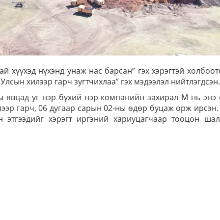
тай хүүхэд нүхэнд унаж нас барсан” гэх хэрэгтэй холбоо
лсын хилээр гарч зугтчихлаа” гэх мэдээлэл нийтлэгдсэн.
 явцад уг нэр бүхий нэр компанийн захирал М нь энэ
ээр гарч, 06 дугаар сарын 02-ны өдөр буцаж орж ирсэн.
н этгээдийг хэрэгт иргэний хариуцагчаар тооцон шал