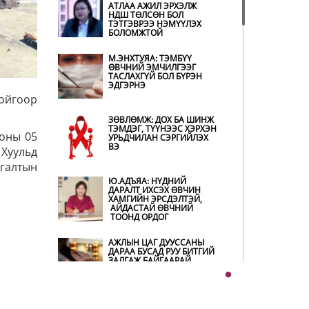
САРЫН 14-НД
АТЛАА АЖИЛ ЭРХЭЛЖ
АШИГЛАЛТАД ОРНО
НДШ ТӨЛСӨН БОЛ
ТЭТГЭВРЭЭ НЭМҮҮЛЭХ
БОЛОМЖТОЙ
Б.ДАШПҮРЭВ:
УЛААНБААТАР ХОТОД 155
ШТС, ОРОН НУТГИЙН 80
М.ЭНХТУЯА: ТЭМБҮҮ
ШТС-Д ТҮГЭЭЛТ ХИЙСЭН
ӨВЧНИЙ ЭМЧИЛГЭЭГ
ТАСЛАХГҮЙ БОЛ БҮРЭН
ЭДГЭРНЭ
НИТХ: БАГАНУУР ХК-ИЙГ
тойгоор
ТҮШИГЛЭН НҮҮРС-
ПИРОЛИЗИЙН ҮЙЛДВЭР
ЗӨВЛӨМЖ: ДОХ БА ШИНЖ
БАЙГУУЛЖ, ИРЭХ ОНООС
ТЭМДЭГ, ТҮҮНЭЭС ХЭРХЭН
ХАГАС КОКС ТҮЛШИЙГ
 оны 05
УРЬДЧИЛАН СЭРГИЙЛЭХ
ДОТООДДОО
ВЭ
 Хуульд
ҮЙЛДВЭРЛЭНЭ
галтын
АМАРГҮЙ ЦАГ ҮЕИЙГ ИРЭХ
Ю.АДЪЯА: НҮДНИЙ
ӨДРҮҮДЭД Ч БИД
ДАРАЛТ ИХСЭХ ӨВЧИН
ХАМТДАА Л ДАВАН
ХАМГИЙН ЭРСДЭЛТЭЙ,
ТУУЛНА
АЙДАСТАЙ ӨВЧНИЙ
ТООНД ОРДОГ
ОХУ-ААС СҮХБААТАР
АЖЛЫН ЦАГ ДУУССАНЫ
БООМТООР ОРЖ ИРСЭН
ДАРАА БУСАД РУУ БИТГИЙ
ШАТАХУУНЫ МЭДЭЭЛЭЛ
ЗАЛГАЖ БАЙГААРАЙ
ҮЕР УСНЫ БОЛЗОШГҮЙ
Ш.БАТСАЙХАН: МАШИН
АЮУЛААС СЭРГИЙЛЖ,