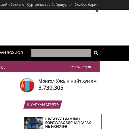
кцийн бодлого
Сурталчилгаа байршуулах
Холбоо барих
РАН ЗОХИОЛ
үүд
БҮХ СЭДЭВ
Монгол Улсын нийт хүн ам
3,739,305
ШУУРХАЙ МЭДЭЭ
ШАТАХУУН ДАМЛАН
БОРЛУУЛАХ ЗӨРЧИЛ ГАРАХ
НЬ ИХЭСЧЭЭ