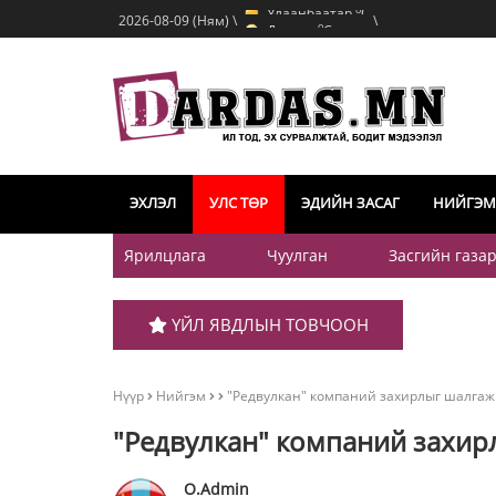
Улаанбаатар
C
o
Дархан
C
2026-08-09 (Ням) \
\
o
Эрдэнэт
C
o
Улаанбаатар
C
ЭХЛЭЛ
УЛС ТӨР
ЭДИЙН ЗАСАГ
НИЙГЭМ
Ярилцлага
Чуулган
Засгийн газа
ҮЙЛ ЯВДЛЫН ТОВЧООН
Нүүр
Нийгэм
"Редвулкан" компаний захирлыг шалгаж 
"Редвулкан" компаний захирл
O.Admin