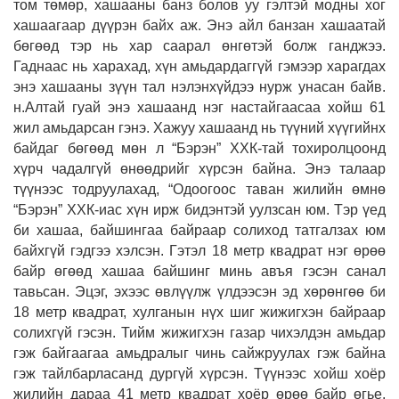
том төмөр, хашааны банз болов уу гэлтэй модны хог
хашаагаар дүүрэн байх аж. Энэ айл банзан хашаатай
бөгөөд тэр нь хар саарал өнгөтэй болж ганджээ.
Гаднаас нь харахад, хүн амьдардаггүй гэмээр харагдах
энэ хашааны зүүн тал нэлэнхүйдээ нурж унасан байв.
н.Алтай гуай энэ хашаанд нэг настайгаасаа хойш 61
жил амьдарсан гэнэ. Хажуу хашаанд нь түүний хүүгийнх
байдаг бөгөөд мөн л “Бэрэн” ХХК-тай тохиролцоонд
хүрч чадалгүй өнөөдрийг хүрсэн байна. Энэ талаар
түүнээс тодруулахад, “Одоогоос таван жилийн өмнө
“Бэрэн” ХХК-иас хүн ирж бидэнтэй уулзсан юм. Тэр үед
би хашаа, байшингаа байраар солиход татгалзах юм
байхгүй гэдгээ хэлсэн. Гэтэл 18 метр квадрат нэг өрөө
байр өгөөд хашаа байшинг минь авъя гэсэн санал
тавьсан. Эцэг, эхээс өвлүүлж үлдээсэн эд хөрөнгөө би
18 метр квадрат, хулганын нүх шиг жижигхэн байраар
солихгүй гэсэн. Тийм жижигхэн газар чихэлдэн амьдар
гэж байгаагаа амьдралыг чинь сайжруулах гэж байна
гэж тайлбарласанд дургүй хүрсэн. Түүнээс хойш хоёр
жилийн дараа 41 метр квадрат хоёр өрөө байр өгье,