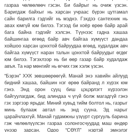
газраа чөлөөлөөч гэсэн. Би байрыг нь очиж үзсэн.
Баригдаж байхыг нь харсан учраас бүрэн цутгамал
сайн барилга гэдгийг нь мэднэ. Гэхдээ сантехник нь
авах юмгүй юм билээ. Тэгээд би хоёр өрөө байр арай
бага байна гэдгийг хэлсэн. Түүнээс гадна хашаа
байшингаа өгөөд байр авч байгаа хүмүүст дандаа
хойшоо харсан цонхтой байруудаа өгөөд, худалдаж авч
байгаа хүмүүст наран талын цонхтой байруудыг өгдөг
юм билээ. Тэгэхлээр нь би өөр газар байр худалдаж
авъя. Та нар мөнгийг нь өгчих гэж хэлж үзсэн.
“Бэрэн” ХХК зөвшөөрөөгүй. Манай энэ хавийн айлууд
бидний хашаа, байшин нэг өрөө байранд л хүрэх юм
гэнэ. Энд орон сууц биш цэцэрлэгт хүрээлэн
байгуулагдаж, бид алиндаа ч үгүй болж магадгүй гэнэ
гэх зэргээр ярьдаг. Миний хувьд тийм болтол нь, газрыг
минь булааж автал нь энд сууна. Эд нарыг
царайчлахгүй. Манай гудамжны үзүүрт сургууль барина
гэж чөлөөлүүлсэн газраа солонгосчуудад маш өндөр
үнээр зарсан. Одоо “СӨҮЛ” нэртэй эмнэлэг