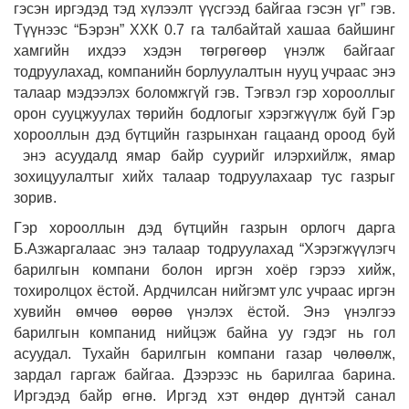
гэсэн иргэдэд тэд хүлээлт үүсгээд байгаа гэсэн үг” гэв.
Түүнээс “Бэрэн” ХХК 0.7 га талбайтай хашаа байшинг
хамгийн ихдээ хэдэн төгрөгөөр үнэлж байгааг
тодруулахад, компанийн борлуулалтын нууц учраас энэ
талаар мэдээлэх боломжгүй гэв. Тэгвэл гэр хорооллыг
орон сууцжуулах төрийн бодлогыг хэрэгжүүлж буй Гэр
хорооллын дэд бүтцийн газрынхан гацаанд ороод буй
энэ асуудалд ямар байр суурийг илэрхийлж, ямар
зохицуулалтыг хийх талаар тодруулахаар тус газрыг
зорив.
Гэр хорооллын дэд бүтцийн газрын орлогч дарга
Б.Азжаргалаас энэ талаар тодруулахад “Хэрэгжүүлэгч
барилгын компани болон иргэн хоёр гэрээ хийж,
тохиролцох ёстой. Ардчилсан нийгэмт улс учраас иргэн
хувийн өмчөө өөрөө үнэлэх ёстой. Энэ үнэлгээ
барилгын компанид нийцэж байна уу гэдэг нь гол
асуудал. Тухайн барилгын компани газар чөлөөлж,
зардал гаргаж байгаа. Дээрээс нь барилгаа барина.
Иргэдэд байр өгнө. Иргэд хэт өндөр дүнтэй санал