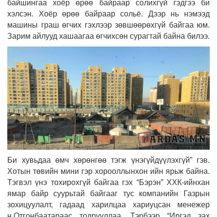
байшингаа хоёр өрөө байраар солихгүй гэдгээ би
хэлсэн. Хоёр өрөө байраар сольё. Дээр нь нэмээд
машины граш өгчих гэхлээр зөвшөөрөхгүй байгаа юм.
Зарим айлууд хашаагаа өгчихсөн сурагтай байна билээ.
Би хувьдаа өмч хөрөнгөө тэгж үнэгүйдүүлэхгүй” гэв.
Хотын төвийн мини гэр хорооллынхон ийн ярьж байна.
Тэгвэл үнэ тохирохгүй байгаа гэх “Бэрэн” ХХК-ийнхан
ямар байр суурьтай байгааг тус компанийн Газрын
зохицуулалт, гадаад харилцаа хариуцсан менежер
н.Отгонбаатараас тодрууллаа. Тэрбээр “Иргэд зах