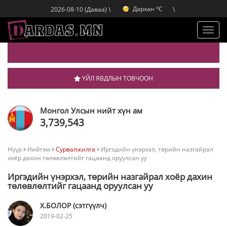
o
Дархан
C
2026-08-10 (Даваа) \
\
o
Эрдэнэт
C
o
Улаанбаатар
C
Toggl
navig
ҮЙЛ ЯВДЛЫН ТОВЧООН
Монгол Улсын нийт хүн ам
3,739,543
Нүүр
Нийгэм
Сурвалжилга
Иргэдийн үнэрхэл, төрийн назгайрал
хоёр дахин төлөвлөлтийг гацаанд оруулсан уу
Иргэдийн үнэрхэл, төрийн назгайрал хоёр дахин
төлөвлөлтийг гацаанд оруулсан уу
Х.БОЛОР (сэтгүүлч)
2019-02-25