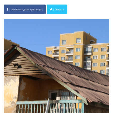
| Facebook дээр хуваалцах
| Жиргэх