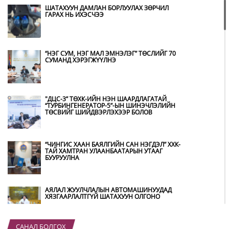
ШАТАХУУН ДАМЛАН БОРЛУУЛАХ ЗӨРЧИЛ
ГАРАХ НЬ ИХЭСЧЭЭ
“НЭГ СУМ, НЭГ МАЛ ЭМНЭЛЭГ” ТӨСЛИЙГ 70
СУМАНД ХЭРЭГЖҮҮЛНЭ
"ДЦС-3” ТӨХК-ИЙН НЭН ШААРДЛАГАТАЙ
“ТУРБИНГЕНЕРАТОР-5”-ЫН ШИНЭЧЛЭЛИЙН
ТӨСВИЙГ ШИЙДВЭРЛЭХЭЭР БОЛОВ
“ЧИНГИС ХААН БАЯЛГИЙН САН НЭГДЭЛ” ХХК-
ТАЙ ХАМТРАН УЛААНБААТАРЫН УТААГ
БУУРУУЛНА
АЯЛАЛ ЖУУЛЧЛАЛЫН АВТОМАШИНУУДАД
ХЯЗГААРЛАЛТГҮЙ ШАТАХУУН ОЛГОНО
САНАЛ БОЛГОХ