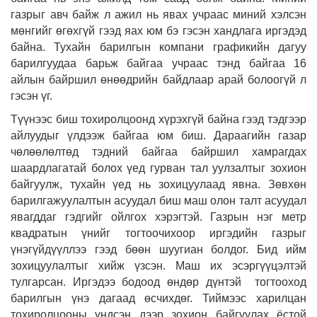
газрыг авч байж л ажил нь явах учраас миний хэлсэн
мөнгийг өгөхгүй гээд яах юм бэ гэсэн хандлага иргэдэд
байна. Тухайн барилгын компани графикийн дагуу
барилгуудаа барьж байгаа учраас тэнд байгаа 16
айлын байршил өнөөдрийн байдлаар арай болоогүй л
гэсэн үг.
Түүнээс биш тохиролцоонд хүрэхгүй байна гээд тэдгээр
айлуудыг үлдээж байгаа юм биш. Дараагийн газар
чөлөөлөлтөд тэдний байгаа байршил хамрагдах
шаардлагатай болох үед гурван тал уулзалтыг зохион
байгуулж, тухайн үед нь зохицуулаад явна. Зөвхөн
барилгажуулалтын асуудал биш маш олон талт асуудал
явагддаг гэдгийг ойлгох хэрэгтэй. Газрын нэг метр
квадратын үнийг тогтоочихоор иргэдийн газрыг
үнэгүйдүүллээ гээд бөөн шуугиан болдог. Бид ийм
зохицуулалтыг хийж үзсэн. Маш их эсэргүүцэлтэй
тулгарсан. Иргэдээ бодоод өндөр дүнтэй тогтооход
барилгын үнэ дагаад өсчихдөг. Тиймээс харилцан
тохиролцооны үндсэн дээр зохион байгуулах ёстой