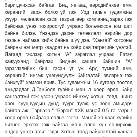
баригдчихсан байгаа. Бид яагаад өөрсдийнхөө өмч,
хөрөнгийг зарж болохгүй гэж. Урд талын гудамжны
үзүүрт чөлөөлсөн хэсэг газрыг өөр компанид зарах гэж
байснаа үнээ тохироогүй учраас больчихсон юм шиг
байна билээ. Үнэндээ дахин төлөвлөлт нэрийн дор
газрын наймаа хийж байна шүү дээ. “Хангай” хотхоны
байрны нэг метр квадрат нь хоёр сая төгрөгийн үнэтэй.
Яагаад гэхлээр хотын “А” зэрэглэл учраас. Гэтэл
хажууханд байрлах бидний хашаа байшин “А”
зэрэглэлийнх биш гэсэн үг үү. Ард түмний өмч,
хөрөнгийг ингэж үнэгүйдүүлж байгаатай эвлэрнэ гэж
байхгүй” хэмээн ярив. Тус гудамжны 16 дугаар тоотод
амьдардаг Д.Ганболд гуайнх мөн л хоёр өрөө байр
хангалтгүй гэж үзсэн учраас ийнхүү хотын төвд, шинэ
орон сууцнуудын дунд нүүрс түлж, ус зөөн амьдарч
байгаа аж. Тэрбээр “ “Бэрэн” ХХК манай 0.5 га газрыг
хоёр өрөө байраар сольё гэсэн. Манай хашааг хувийн
бизнес эрхлэх гэж байгаа маш олон хүн сонирхож,
өндөр үнээр авъя гэдэг. Хотын төвд байрлалтай хашаа