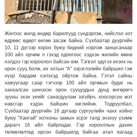
Жилээс жилд өндөр барилгууд сүндэрлэж, нийслэл хот
өдрөөс өдөрт өнгөө засаж байна. Сүхбаатар дүүргийн
10, 11 дүгээр хороо буюу бидний нэрлэж заншсанаар
100 айл орчим л гэхэд одоогоос хэдхэн жилийн өмнө
нэлдээ гэр хороолол байсан юм. Тэгвэл эдүгээ ихэнх нь
орон сууц болж, их хотын “А” зэрэглэлийн байршил гэж
нүүр бардам хэлэхэд ойртож байна. Гэтэл сайны
хажуугаар саар гэгчээр 100 айл орчмын будаг нь
ханхалсан шинэхэн орон сууцуудын дунд өнгөрөгч
зууны эхэн үеийг санагдуулам эзгүйрч, хоосорсон мэт
навсгар хэдэн байшин хөглийнө. Тодруулбал,
Сүхбаатар дүүргийн 16 дугаар сургуулийн чанх хойно
буюу “Хангай” хотхоны замын эсрэг талд энэхүү үзэмж
дарагч 16 айл байрладаг. Гэр хорооллын дахин
төлөвлөлтөд орсон байршилд байгаа атал яагаад