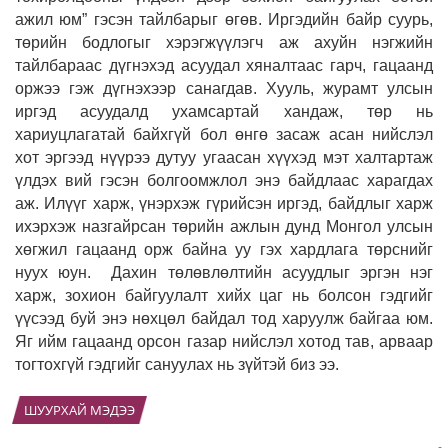
ажил юм” гэсэн тайлбарыг өгөв. Иргэдийн байр суурь,
төрийн бодлогыг хэрэгжүүлэгч аж ахуйн нэгжийн
тайлбараас дүгнэхэд асуудал хяналтаас гарч, гацаанд
оржээ гэж дүгнэхээр санагдав. Хууль, журамт улсын
иргэд асуудалд ухамсартай хандаж, төр нь
хариуцлагатай байхгүй бол өнгө засаж асан нийслэл
хот эргээд нүүрээ дутуу угаасан хүүхэд мэт халтартаж
үлдэх вий гэсэн болгоомжлол энэ байдлаас харагдах
аж. Илүүг харж, үнэрхэж гүрийсэн иргэд, байдлыг харж
ихэрхэж назгайрсан төрийн ажлын дунд Монгол улсын
хөгжил гацаанд орж байна уу гэх хардлага төрснийг
нуух юун. Дахин төлөвлөлтийн асуудлыг эргэн нэг
харж, зохион байгуулалт хийх цаг нь болсон гэдгийг
үүсээд буй энэ нөхцөл байдал тод харуулж байгаа юм.
Яг ийм гацаанд орсон газар нийслэл хотод тав, арваар
тогтохгүй гэдгийг сануулах нь зүйтэй биз ээ.
ШУУРХАЙ МЭДЭЭ