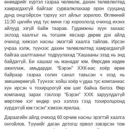
өнөөдрийг хүртэл газраа чөлөөлж, дахин төлөвлөл­төд
хамрагдахгүй байгааг сурвалжлахаар орон сууцанд
дунд онцгойрсон тэрхүү хот айлыг зорилоо. Өглөөний
11:30 цагийн үед тус мини гэр хороололд очиход ихэнх
айлууд эзгүй байж таарав. Гудамжны зүүн захаас
эхлээд хаалгыг нь тогшиж явсаар дөрөв дэх айлд
очиход хижээл насны эмэгтэй хаалга тайлав. Ирсэн
учраа хэлж, түүнээс дахин төлөвлөлтөд хамрагдахгүй
байгаа шалтгааныг тодруулахад “Хашааны эзэд нь энд
байдаггүй. Би хашааг нь манадаг юм. Өөрсдөө хөдөө
ажиллаж, амьдардаг. “Бэрэн” ХХК-иас хоёр өрөө
байраар газраа солих санал тавьсан ч эзэд нь
зөвшөөрөөгүй. Түүнээс хойш хоёр ч удаа тус компаниас
хүн ирсэн ч тохирцоогүй юм шиг байна билээ. Өөр
компанид зарах гэхлээр “Бэрэн” ХХК заруулдаггүй
мөртлөө хэт өндөр үнэ хэллээ гээд тохиролцоонд
хүрдэггүй юм гэсэн” хэмээн ярилаа.
Дараагийн айлд очиход 60 орчим насны эрэгтэй хаалга
онгойлов. Түүнийг даган дотогш орвол зэвэрсэн том