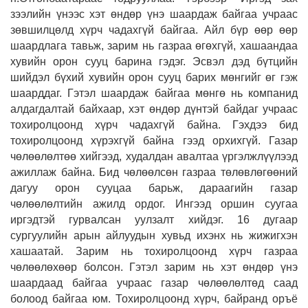
зээлийн үнээс хэт өндөр үнэ шаардаж байгаа учраас
зөвшилцөлд хүрч чадахгүй байгаа. Айл бүр өөр өөр
шаардлага тавьж, зарим нь газраа өгөхгүй, хашаандаа
хувийн орон сууц барина гэдэг. Эсвэл дэд бүтцийн
шийдэл бүхий хувийн орон сууц барих мөнгийг өг гэж
шаарддаг. Гэтэл шаардаж байгаа мөнгө нь компанид
алдагдалтай байхаар, хэт өндөр дүнтэй байдаг учраас
тохиролцоонд хүрч чадахгүй байна. Гэхдээ бид
тохиролцоонд хүрэхгүй байна гээд орхихгүй. Газар
чөлөөлөлтөө хийгээд, худалдан авалтаа үргэлжлүүлээд
ажиллаж байна. Бид чөлөөлсөн газраа төлөвлөгөөний
дагуу орон сууцаа барьж, дараагийн газар
чөлөөлөлтийн ажилд ордог. Ингээд оршин суугаа
иргэдтэй гурвалсан уулзалт хийдэг. 16 дугаар
сургуулийн арын айлуудын хувьд ихэнх нь жижигхэн
хашаатай. Зарим нь тохиролцоонд хүрч газраа
чөлөөлөхөөр болсон. Гэтэл зарим нь хэт өндөр үнэ
шаардаад байгаа учраас газар чөлөөлөлтөд саад
болоод байгаа юм. Тохиролцоонд хүрч, байранд оръё