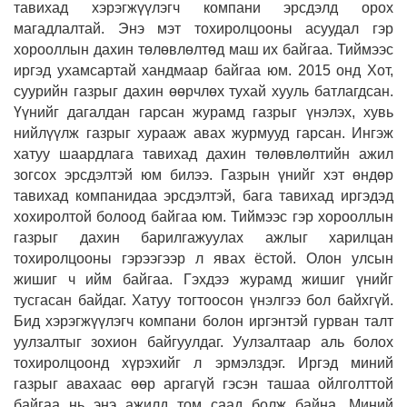
тавихад хэрэгжүүлэгч компани эрсдэлд орох
магадлалтай. Энэ мэт тохиролцооны асуудал гэр
хорооллын дахин төлөвлөлтөд маш их байгаа. Тиймээс
иргэд ухамсартай хандмаар байгаа юм. 2015 онд Хот,
суурийн газрыг дахин өөрчлөх тухай хууль батлагдсан.
Үүнийг дагалдан гарсан журамд газрыг үнэлэх, хувь
нийлүүлж газрыг хурааж авах журмууд гарсан. Ингэж
хатуу шаардлага тавихад дахин төлөвлөлтийн ажил
зогсох эрсдэлтэй юм билээ. Газрын үнийг хэт өндөр
тавихад компанидаа эрсдэлтэй, бага тавихад иргэдэд
хохиролтой болоод байгаа юм. Тиймээс гэр хорооллын
газрыг дахин барилгажуулах ажлыг харилцан
тохиролцооны гэрээгээр л явах ёстой. Олон улсын
жишиг ч ийм байгаа. Гэхдээ журамд жишиг үнийг
тусгасан байдаг. Хатуу тогтоосон үнэлгээ бол байхгүй.
Бид хэрэгжүүлэгч компани болон иргэнтэй гурван талт
уулзалтыг зохион байгуулдаг. Уулзалтаар аль болох
тохиролцоонд хүрэхийг л эрмэлздэг. Иргэд миний
газрыг авахаас өөр аргагүй гэсэн ташаа ойлголттой
байгаа нь энэ ажилд том саад болж байна. Миний