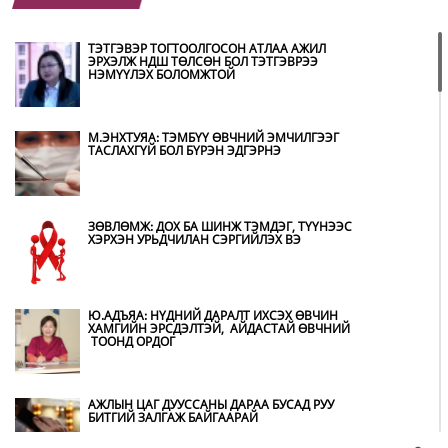
“ХОТЫН ДАРГА СОНСОЖ БАЙНА” 150150
ТУСГАЙ ДУГААР НАЙМДУГААР САРЫН 14-НД
АШИГЛАЛТАД ОРНО
ТЭТГЭВЭР ТОГТООЛГОСОН АТЛАА АЖИЛ
ЭРХЭЛЖ НДШ ТӨЛСӨН БОЛ ТЭТГЭВРЭЭ
НЭМҮҮЛЭХ БОЛОМЖТОЙ
Б.ДАШПҮРЭВ: УЛААНБААТАР ХОТОД 155 ШТС,
ОРОН НУТГИЙН 80 ШТС-Д ТҮГЭЭЛТ ХИЙСЭН
М.ЭНХТУЯА: ТЭМБҮҮ ӨВЧНИЙ ЭМЧИЛГЭЭГ
ТАСЛАХГҮЙ БОЛ БҮРЭН ЭДГЭРНЭ
НИТХ: БАГАНУУР ХК-ИЙГ ТҮШИГЛЭН НҮҮРС-
ПИРОЛИЗИЙН ҮЙЛДВЭР БАЙГУУЛЖ, ИРЭХ
ОНООС ХАГАС КОКС ТҮЛШИЙГ ДОТООДДОО
ЗӨВЛӨМЖ: ДОХ БА ШИНЖ ТЭМДЭГ, ТҮҮНЭЭС
ҮЙЛДВЭРЛЭНЭ
ХЭРХЭН УРЬДЧИЛАН СЭРГИЙЛЭХ ВЭ
АМАРГҮЙ ЦАГ ҮЕИЙГ ИРЭХ ӨДРҮҮДЭД Ч БИД
ХАМТДАА Л ДАВАН ТУУЛНА
Ю.АДЪЯА: НҮДНИЙ ДАРАЛТ ИХСЭХ ӨВЧИН
ХАМГИЙН ЭРСДЭЛТЭЙ, АЙДАСТАЙ ӨВЧНИЙ
ТООНД ОРДОГ
ОХУ-ААС СҮХБААТАР БООМТООР ОРЖ ИРСЭН
ШАТАХУУНЫ МЭДЭЭЛЭЛ
АЖЛЫН ЦАГ ДУУССАНЫ ДАРАА БУСАД РУУ
БИТГИЙ ЗАЛГАЖ БАЙГААРАЙ