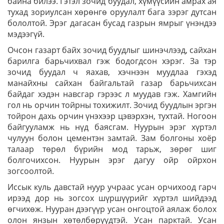
байна билээ. Гэтэл зочид буудал, хүмүүсийн амрах ая
тухад зориулсан хөрөнгө оруулалт бага зэрэг дутсан
бололтой. Эрэг дагасан бусад газрын ямрыг үнэндээ
мэдээгүй.
Очсон газарт байх зочид буудлыг шинэчлээд, сайхан
барилга барьчихвал гэж бодогдсон хэрэг. За тэр
зочид буудал ч яахав, хэчнээн муудлаа гэхэд
манайхны сайхан байгальтай газар барьчихсан
байдаг хэдэн навсгар гэрээс л муудав гэж. Хамгийн
гол нь орчин тойрны тохижилт. Зочид буудлын эргэн
тойрон дахь орчин үнэхээр цэвэрхэн, тухтай. Ногоон
байгууламж нь нүд баясгам. Нуурын эрэг хүртэл
чулуун болон цементэн замтай. Зам болгоны хоёр
талаар төрөл бүрийн мод тарьж, зөрөг шиг
болгочихсон. Нуурын эрэг дагуу ойр ойрхон
зогсоолтой.
Иссык куль давстай нуур учраас усан орчихоод гарч
ирээд дор нь зогсох шүршүүрийг хүртэл шийдээд
өгчихөж. Нууран дээгүүр усан онгоцтой аялаж болох
олон янзын хөтөлбөрүүдтэй. Усан парктай. Усан