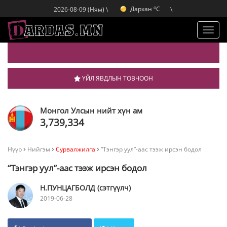
o
Дархан
C
2026-08-09 (Ням) \
\
o
Эрдэнэт
C
o
Улаанбаатар
C
Toggl
navig
ҮЙЛ ЯВДЛЫН ТОВЧООН
Монгол Улсын нийт хүн ам
3,739,334
Нүүр
Нийгэм
Сурвалжилга
“Тэнгэр уул”-аас тээж ирсэн бодол
“Тэнгэр уул”-аас тээж ирсэн бодол
Н.ПУНЦАГБОЛД (сэтгүүлч)
2019-06-28