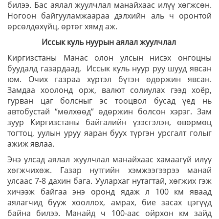
билээ. Бас аялал жуулчлал манайхаас илүү хөгжсөн.
Ногоон байгууламжаараа дэлхийн аль ч оронтой
өрсөлдөхүйц, өртөг хямд аж.
Иссык куль нуурын аялал жуулчлал
Киргизстаны Манас олон улсын нисэх онгоцны
буудалд газардаад, Иссык куль нуур руу шууд явсан
юм. Очих газраа хүртэл бүтэн өдөржин явсан.
Замдаа хоолонд орж, валют солиулах гээд хоёр,
гурван цаг болсныг эс тооцвол бусад үед нь
автобустай “мөлхөөд” өдөржин болсон хэрэг. Зам
зуур Киргизстаны байгалийн үзэсгэлэн, өвөрмөц
тогтоц, уулын уруу яаран буух түргэн урсгалт голыг
ажиж явлаа.
Энэ улсад аялал жуулчлал манайхаас хамаагүй илүү
хөгжчихөж. Газар нутгийн хэмжээгээрээ манай
улсаас 7-8 дахин бага. Уулархаг нутагтай, хөгжих гэж
хичээж байгаа энэ оронд ядаж л 100 км яваад
аялагчид бууж хооллох, амрах, бие засах цэгүүд
байна билээ. Манайд ч 100-аас ойрхон км зайд