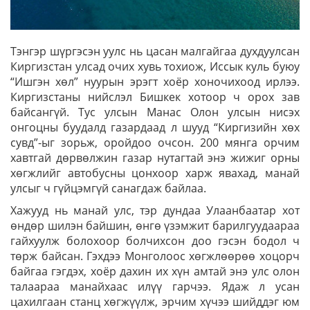
Тэнгэр шүргэсэн уулс нь цасан малгайгаа духдуулсан
Киргизстан улсад очих хувь тохиож, Иссык куль буюу
“Ишгэн хөл” нуурын эрэгт хоёр хоночихоод ирлээ.
Киргизстаны нийслэл Бишкек хотоор ч орох зав
байсангүй. Тус улсын Манас Олон улсын нисэх
онгоцны буудалд газардаад л шууд “Киргизийн хөх
сувд”-ыг зорьж, оройдоо очсон. 200 мянга орчим
хавтгай дөрвөлжин газар нутагтай энэ жижиг орны
хөгжлийг автобусны цонхоор харж явахад, манай
улсыг ч гүйцэмгүй санагдаж байлаа.
Хажууд нь манай улс, тэр дундаа Улаанбаатар хот
өндөр шилэн байшин, өнгө үзэмжит барилгуудаараа
гайхуулж болохоор болчихсон доо гэсэн бодол ч
төрж байсан. Гэхдээ Монголоос хөгжлөөрөө хоцорч
байгаа гэгдэх, хоёр дахин их хүн амтай энэ улс олон
талаараа манайхаас илүү гарчээ. Ядаж л усан
цахилгаан станц хөгжүүлж, эрчим хүчээ шийддэг юм