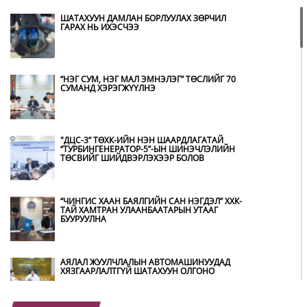
ШАТАХУУН ДАМЛАН БОРЛУУЛАХ ЗӨРЧИЛ
ГАРАХ НЬ ИХЭСЧЭЭ
“НЭГ СУМ, НЭГ МАЛ ЭМНЭЛЭГ” ТӨСЛИЙГ 70
СУМАНД ХЭРЭГЖҮҮЛНЭ
"ДЦС-3” ТӨХК-ИЙН НЭН ШААРДЛАГАТАЙ
“ТУРБИНГЕНЕРАТОР-5”-ЫН ШИНЭЧЛЭЛИЙН
ТӨСВИЙГ ШИЙДВЭРЛЭХЭЭР БОЛОВ
“ЧИНГИС ХААН БАЯЛГИЙН САН НЭГДЭЛ” ХХК-
ТАЙ ХАМТРАН УЛААНБААТАРЫН УТААГ
БУУРУУЛНА
АЯЛАЛ ЖУУЛЧЛАЛЫН АВТОМАШИНУУДАД
ХЯЗГААРЛАЛТГҮЙ ШАТАХУУН ОЛГОНО