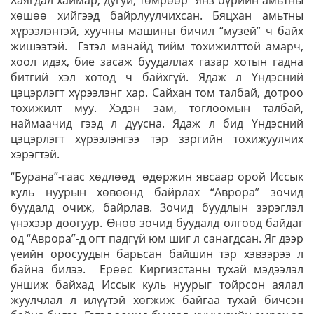
Хаягдал хаймар, дугуй, төмрөөр янз бүрийн амьтны
хөшөө хийгээд байрлуулчихсан. Бяцхан амьтны
хүрээлэнтэй, хуучны машины бичил “музей” ч байх
жишээтэй. Гэтэл манайд тийм тохижилттой амарч,
хоол идэх, бие засаж буудаллах газар хотын гадна
битгий хэл хотод ч байхгүй. Ядаж л Үндэсний
цэцэрлэгт хүрээлэнг хар. Сайхан том талбай, дотроо
тохижилт муу. Хэдэн зам, тоглоомын талбай,
наймаачид гээд л дуусна. Ядаж л бид Үндэсний
цэцэрлэгт хүрээлэнгээ тэр зэргийн тохижуулчих
хэрэгтэй.
“Бурана”-гаас хөдлөөд өдөржин явсаар орой Иссык
куль нуурын хөвөөнд байрлах “Аврора” зочид
буудалд очиж, байрлав. Зочид буудлын зэрэглэл
үнэхээр доогуур. Өнөө зочид буудалд олгоод байдаг
од “Аврора”-д огт падгүй юм шиг л санагдсан. Яг дээр
үеийн оросуудын барьсан байшин тэр хэвээрээ л
байна билээ. Ерөөс Киргизстаны тухай мэдээлэл
уншиж байхад Иссык куль нуурыг тойрсон аялал
жуулчлал л илүүтэй хөгжиж байгаа тухай бичсэн