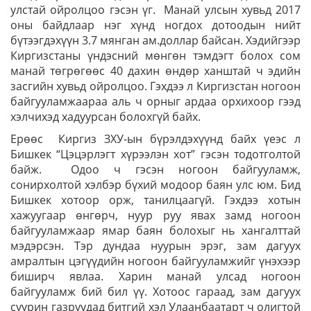
улстай ойролцоо гэсэн үг. Манай улсын хувьд 2017
оны байдлаар нэг хүнд ногдох дотоодын нийт
бүтээгдэхүүн 3.7 мянган ам.доллар байсан. Хэдийгээр
Киргизстаны үндэсний мөнгөн тэмдэгт болох сом
манай төгрөгөөс 40 дахин өндөр ханштай ч эдийн
засгийн хувьд ойролцоо. Гэхдээ л Киргизстан ногоон
байгууламжаараа аль ч орныг ардаа орхихоор гээд
хэлчихэд хадуурсан болохгүй байх.
Ерөөс Киргиз ЗХУ-ын бүрэлдэхүүнд байх үеэс л
Бишкек “Цэцэрлэгт хүрээлэн хот” гэсэн тодотголтой
байж. Одоо ч гэсэн ногоон байгууламж,
сонирхолтой хэлбэр бүхий модоор баян улс юм. Бид
Бишкек хотоор орж, танилцаагүй. Гэхдээ хотын
хажуугаар өнгөрч, нуур руу явах замд ногоон
байгууламжаар ямар баян болохыг нь хангалттай
мэдэрсэн. Тэр дундаа нуурын эрэг, зам дагуух
амралтын цэгүүдийн ногоон байгууламжийг үнэхээр
биширч явлаа. Харин манай улсад ногоон
байгууламж бий бил үү. Хотоос гараад, зам дагуух
суурин газруудад битгий хэл Улаанбаатарт ч олигтой