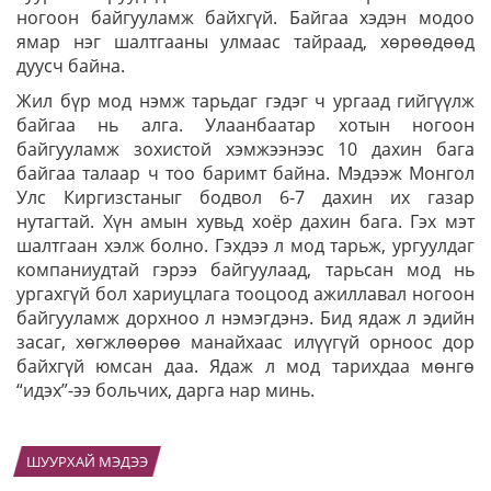
ногоон байгууламж байхгүй. Байгаа хэдэн модоо
ямар нэг шалтгааны улмаас тайраад, хөрөөдөөд
дуусч байна.
Жил бүр мод нэмж тарьдаг гэдэг ч ургаад гийгүүлж
байгаа нь алга. Улаанбаатар хотын ногоон
байгууламж зохистой хэмжээнээс 10 дахин бага
байгаа талаар ч тоо баримт байна. Мэдээж Монгол
Улс Киргизстаныг бодвол 6-7 дахин их газар
нутагтай. Хүн амын хувьд хоёр дахин бага. Гэх мэт
шалтгаан хэлж болно. Гэхдээ л мод тарьж, ургуулдаг
компаниудтай гэрээ байгуулаад, тарьсан мод нь
ургахгүй бол хариуцлага тооцоод ажиллавал ногоон
байгууламж дорхноо л нэмэгдэнэ. Бид ядаж л эдийн
засаг, хөгжлөөрөө манайхаас илүүгүй орноос дор
байхгүй юмсан даа. Ядаж л мод тарихдаа мөнгө
“идэх”-ээ больчих, дарга нар минь.
ШУУРХАЙ МЭДЭЭ