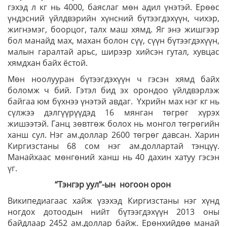
гэхэд л кг нь 4000, баяслаг мөн адил үнэтэй. Ерөөс
үндэсний үйлдвэрийн хүнсний бүтээгдэхүүн, чихэр,
жигнэмэг, боорцог, талх маш хямд. Яг энэ жишгээр
бол манайд мах, махан болон сүү, сүүн бүтээгдэхүүн,
малын гаралтай арьс, ширээр хийсэн гутал, хувцас
хямдхан байх ёстой.
Мөн ноолууран бүтээгдэхүүн ч гэсэн хямд байх
боломж ч бий. Гэтэл бид эх орондоо үйлдвэрлэж
байгаа юм бүхнээ үнэтэй авдаг. Үхрийн мах нэг кг нь
сүлжээ дэлгүүрүүдэд 16 мянган төгрөг хүрэх
жишээтэй. Ганц зөвтгөж болох нь монгол төгрөгийн
ханш сул. Нэг ам.доллар 2600 төгрөг давсан. Харин
Киргизстаны 68 сом нэг ам.доллартай тэнцүү.
Манайхаас мөнгөний ханш нь 40 дахин хатуу гэсэн
үг.
“Тэнгэр уул”-ын ногоон орон
Википедиагаас хайж үзэхэд Киргизстаны нэг хүнд
ногдох дотоодын нийт бүтээгдэхүүн 2013 оны
байдлаар 2452 ам.доллар байж. Ерөнхийдөө манай