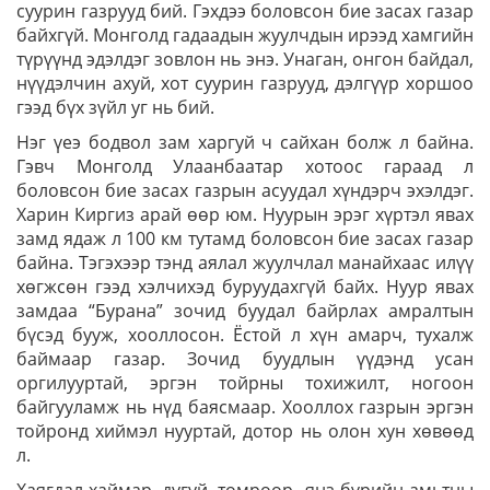
суурин газрууд бий. Гэхдээ боловсон бие засах газар
байхгүй. Монголд гадаадын жуулчдын ирээд хамгийн
түрүүнд эдэлдэг зовлон нь энэ. Унаган, онгон байдал,
нүүдэлчин ахуй, хот суурин газрууд, дэлгүүр хоршоо
гээд бүх зүйл уг нь бий.
Нэг үеэ бодвол зам харгуй ч сайхан болж л байна.
Гэвч Монголд Улаанбаатар хотоос гараад л
боловсон бие засах газрын асуудал хүндэрч эхэлдэг.
Харин Киргиз арай өөр юм. Нуурын эрэг хүртэл явах
замд ядаж л 100 км тутамд боловсон бие засах газар
байна. Тэгэхээр тэнд аялал жуулчлал манайхаас илүү
хөгжсөн гээд хэлчихэд буруудахгүй байх. Нуур явах
замдаа “Бурана” зочид буудал байрлах амралтын
бүсэд бууж, хооллосон. Ёстой л хүн амарч, тухалж
баймаар газар. Зочид буудлын үүдэнд усан
оргилууртай, эргэн тойрны тохижилт, ногоон
байгууламж нь нүд баясмаар. Хооллох газрын эргэн
тойронд хиймэл нууртай, дотор нь олон хун хөвөөд
л.