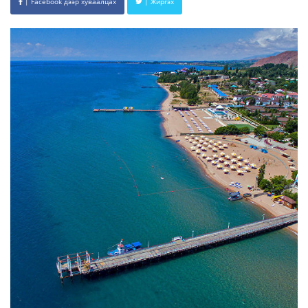
| Facebook дээр хуваалцах
| Жиргэх