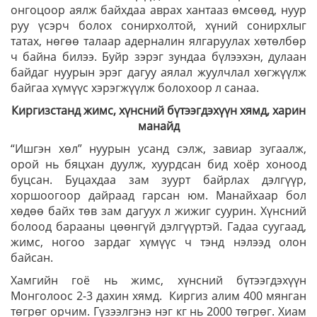
онгоцоор аялж байхдаа аврах хантааз өмсөөд, нуур
руу үсэрч болох сонирхолтой, хүний сонирхлыг
татах, нөгөө талаар адерналин ялгаруулах хөтөлбөр
ч байна билээ. Буйр зэрэг зундаа бүлээхэн, дулаан
байдаг нуурын эрэг дагуу аялал жуулчлал хөгжүүлж
байгаа хүмүүс хэрэгжүүлж болохоор л санаа.
Киргизстанд жимс, хүнсний бүтээгдэхүүн хямд, харин
манайд
“Ишгэн хөл” нуурын усанд сэлж, завиар зугаалж,
орой нь бяцхан дуулж, хуурдсан бид хоёр хоноод
буцсан. Буцахдаа зам зуурт байрлах дэлгүүр,
хоршоогоор дайраад гарсан юм. Манайхаар бол
хөдөө байх төв зам дагуух л жижиг суурин. Хүнсний
болоод барааны цөөнгүй дэлгүүртэй. Гадаа суугаад,
жимс, ногоо зардаг хүмүүс ч тэнд нэлээд олон
байсан.
Хамгийн гоё нь жимс, хүнсний бүтээгдэхүүн
Монголоос 2-3 дахин хямд. Киргиз алим 400 мянган
төгрөг орчим. Гүзээлгэнэ нэг кг нь 2000 төгрөг. Хиам