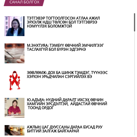
САНАЛ БОЛГОХ
“ХОТЫН ДАРГА СОНСОЖ БАЙНА” 150150
ТУСГАЙ ДУГААР НАЙМДУГААР САРЫН 14-НД
АШИГЛАЛТАД ОРНО
ТЭТГЭВЭР ТОГТООЛГОСОН АТЛАА АЖИЛ
ЭРХЭЛЖ НДШ ТӨЛСӨН БОЛ ТЭТГЭВРЭЭ
НЭМҮҮЛЭХ БОЛОМЖТОЙ
Б.ДАШПҮРЭВ: УЛААНБААТАР ХОТОД 155 ШТС,
ОРОН НУТГИЙН 80 ШТС-Д ТҮГЭЭЛТ ХИЙСЭН
М.ЭНХТУЯА: ТЭМБҮҮ ӨВЧНИЙ ЭМЧИЛГЭЭГ
ТАСЛАХГҮЙ БОЛ БҮРЭН ЭДГЭРНЭ
НИТХ: БАГАНУУР ХК-ИЙГ ТҮШИГЛЭН НҮҮРС-
ПИРОЛИЗИЙН ҮЙЛДВЭР БАЙГУУЛЖ, ИРЭХ
ОНООС ХАГАС КОКС ТҮЛШИЙГ ДОТООДДОО
ЗӨВЛӨМЖ: ДОХ БА ШИНЖ ТЭМДЭГ, ТҮҮНЭЭС
ҮЙЛДВЭРЛЭНЭ
ХЭРХЭН УРЬДЧИЛАН СЭРГИЙЛЭХ ВЭ
АМАРГҮЙ ЦАГ ҮЕИЙГ ИРЭХ ӨДРҮҮДЭД Ч БИД
ХАМТДАА Л ДАВАН ТУУЛНА
Ю.АДЪЯА: НҮДНИЙ ДАРАЛТ ИХСЭХ ӨВЧИН
ХАМГИЙН ЭРСДЭЛТЭЙ, АЙДАСТАЙ ӨВЧНИЙ
ТООНД ОРДОГ
ОХУ-ААС СҮХБААТАР БООМТООР ОРЖ ИРСЭН
ШАТАХУУНЫ МЭДЭЭЛЭЛ
АЖЛЫН ЦАГ ДУУССАНЫ ДАРАА БУСАД РУУ
БИТГИЙ ЗАЛГАЖ БАЙГААРАЙ