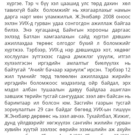
хүргэе. Тэр ч бүү хэл цаашид улс төрд дахин хөл
тавихгүй байх боломжийг нь хязгаарлахыг намын
дарга нарт мөн уламжилъя. Ж.Энхбаяр 2008 оноос
эхлэн УИХ-д гурван удаа сонгогдон ажиллаж байгаа
билээ. Энэ хугацаанд Байнгын хорооны даргаас
эхлээд Батлан хамгаалахын сайд хүртэл дэвшин
ажиллахдаа төрөөс олгодог бүхий л боломжийг
хүртжээ. Тэрбээр, УИХ-д нэр дэвшихдээ хот, хөдөөг
хослуулан зүтгэхээс гадна дэмжлэг үзүүлж, итгэл
хүлээлгэсэн иргэдийн амлалтыг биелүүлэх нь
байтугай “Ачийг бачаар хариулж” ирсэн. Тэрбээр 12
жил түмнийг төрд төлөөлөн ажиллахдаа жирийн
иргэдийн боломжоос мэдээлэлд ойр байдал, эрх
мэдэл албан тушаалын давуу байдлаа ашиглан
завшиж төрийн тусгай сангуудаас зээл авч байсан нь
баримтаар ил болсон юм. Засгийн газрын тусгай
зориулалтын 29 сан байдаг бөгөөд УИХ-ын гишүүн
Ж.Энхбаяр дөрвөөс нь зээл авчээ. Тухайлбал, Жижиг,
дунд үйлдвэрийг хөгжүүлэх сангийн жилийн гурван
хувийн хүүтэй зээлээс өөрийн эзэмшлийн аж ахуйн