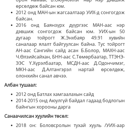
өрсөлдөж байсан юм.
2012 онд МАН-ын жагсаалтаар УИХ-д сонгогдож
байсан.
2016 онд Баянзүрх дүүргээс МАН-аас нэр
дэвшиж сонгогдож байсан юм. УИХ-ын 50
дугаар тойрогт Ж.Энхбаяр 49.91 хувийн
саналаар ялалт байгуулсан байна. Тус тойрогт
АН-аас Сангийн сайд асан Б.Болор, МАХН-аас
Ч.Өлзийсайхан, БНН-аас С.Төмөрбаатар, ТТЭНЭ-
ЭЭС Ү.Хүрэлбаатар, МСДН-аас Д.Одончимэг,
МКН-аас Д.Алтангэрэл нартай өрсөлдөж,
олонхийн санал авчээ.
Албан тушаал:
2012 онд Батлах хамгаалахын сайд
2014-2015 онд Аюулгүй байдал гадаад бодлогын
байнгын хорооны дарга
Санаачилсан хуулийн төсөл:
2018 он: Боловсролын тухай хууль /УИХ-аар