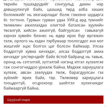
төрийн түшээдүүдийг сонгуульд дахин нэр
дэвшүүлэхгүй байх, цаашид төрд алба хаших
боломжийг нь хязгаарладаг болж гэмээнэ шударга
ёс тогтоно. Гурвын гурван удаа УИХ-д ард түмнийг
төлөөлөн ажиллахдаа олигтой баталсан хуулийн
төсөлгүй, хийсэн ажилгүй, байгуулсан гавьяагүй
хэрнээ хувийн бизнес нь өдөр ирэх бүр өргөжин
тэлж, орлого нь хэдэн тэрбумаар тоологддог энэ мэт
жишгийг эцэс болгох цаг болсон баймаар. Улсаа
боддоггүй хувиа хичээдэг, алсаа боддоггүй амиа
хичээдэг улстөрчдийг байх ёстой байранд нь тавьж,
оронд нь сэтгэлтэй, зүтгэлтэй нэгэнд итгэл хүлээлгэе
гэж сонгогчиддоо уриалж байна. Мэдээж хариуцлага
хүлээж, авсан зээлүүдээ төлж, барагдуулсан гэх
зүйлийг ярих байх, тэр. Төлөхөөр хариуцлага
тооцдоггүй, огцрохоор шийтгэл хүлээчихдэг
баймааргүй байна.
Шуурхай мэдээ