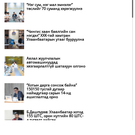
“Нэг сум, нэг мал эмнэлэг”
төслийг 70 суманд хэрэгжүүлнэ
“Чингис хаан баялгийн сан
нэгдэл” ХХК-тай хамтран
Улаанбаатарын утааг бууруулна
Аялал жуулчлалын
автомашинуудад
хязгаарлалтгүй шатахуун олгоно
“Хотын дарга сонсож байна”
150150 тусгай дугаар
наймдугаар сарын 14-нд
ашиглалтад орно
Б.Дашпүрэв: Улаанбаатар хотод
155 ШТС, орон нутгийн 80 ШТС-
д түгээлт хийсэн