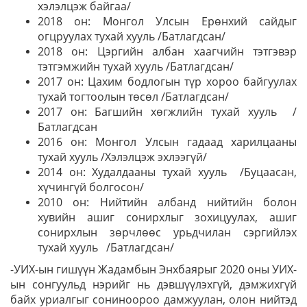
хэлэлцэж байгаа/
2018 он: Монгол Улсын Ерөнхий сайдыг
огцруулах тухай хууль /Батлагдсан/
2018 он: Цэргийн албан хаагчийн тэтгэвэр
тэтгэмжийн тухай хууль /Батлагдсан/
2017 он: Цахим бодлогын түр хороо байгуулах
тухай тогтоолын төсөл /Батлагдсан/
2017 он: Багшийн хөгжлийн тухай хууль /
Батлагдсан
2016 он: Монгол Улсын гадаад харилцааны
тухай хууль /Хэлэлцэж эхлээгүй/
2014 он: Худалдааны тухай хууль /Буцаасан,
хүчингүй болгосон/
2010 он: Нийтийн албанд нийтийн болон
хувийн ашиг сонирхлыг зохицуулах, ашиг
сонирхлын зөрчлөөс урьдчилан сэргийлэх
тухай хууль /Батлагдсан/
-УИХ-ын гишүүн Жадамбын Энхбаярыг 2020 оны УИХ-
ын сонгуульд нэрийг нь дэвшүүлэхгүй, дэмжихгүй
байх уриалгыг сониноороо дамжуулан, олон нийтэд