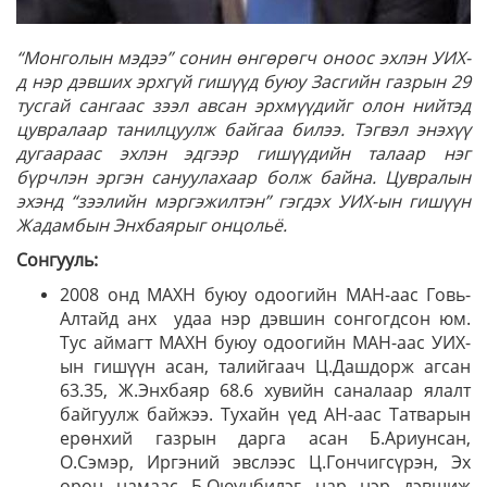
“Монголын мэдээ” сонин өнгөрөгч оноос эхлэн УИХ-
д нэр дэвших эрхгүй гишүүд буюу Засгийн газрын 29
тусгай сангаас зээл авсан эрхмүүдийг олон нийтэд
цувралаар танилцуулж байгаа билээ. Тэгвэл энэхүү
дугаараас эхлэн эдгээр гишүүдийн талаар нэг
бүрчлэн эргэн сануулахаар болж байна. Цувралын
эхэнд “зээлийн мэргэжилтэн” гэгдэх УИХ-ын гишүүн
Жадамбын Энхбаярыг онцольё.
Сонгууль:
2008 онд МАХН буюу одоогийн МАН-аас Говь-
Алтайд анх удаа нэр дэвшин сонгогдсон юм.
Тус аймагт МАХН буюу одоогийн МАН-аас УИХ-
ын гишүүн асан, талийгаач Ц.Дашдорж агсан
63.35, Ж.Энхбаяр 68.6 хувийн саналаар ялалт
байгуулж байжээ. Тухайн үед АН-аас Татварын
ерөнхий газрын дарга асан Б.Ариунсан,
О.Сэмэр, Иргэний эвслээс Ц.Гончигсүрэн, Эх
орон намаас Б.Оюунбилэг нар нэр дэвшиж