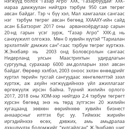
нэгжүүд болох “Газар Агро” ХХК, “Газарбуудай” ХХК-
иараа дамжуулан нийтдээ тэрбум 950 сая төгрөг
авсан байдаг. Тэр ч бүү хэл, Мал хамгаалах сангаас
нэг тэрбум төгрөг авсан бөгөөд ХХААХҮ-ийн сайд
асан Б.Батзориг 2017 оны арванхоёрдугаар сарын
20-нд гарын үсэг зурж, “Газар Агро” ХХК-д нь
санхүүжилт олгожээ. Мөн 0 хувийн хүүтэй “Тариалан
эрхлэлтийг дэмжих сан”-гаас тэрбум төгрөг хүртжээ.
Ж.Энхбаяр нь 2003 онд Боловсролын сангаас
Нидерланд улсын Маастрихтын удирдлагын
сургуульд сурахаар 6000 ам.долларын зээл авсан
байдаг. Өөрөөр хэлбэл, 2003 оноос эхлэн өнөөдрийг
хүртэл төрийн тусгай сангуудаас хөнгөлөлттэй зээл
хүртэж, аж ахуйн нэгжүүдийнхээ үйл ажиллагааг
өргөжүүлж ирсэн байна. Түүний жилийн орлого
2017, 2018 оны ХОМ-ээр нийтдээ 2.4 тэрбум төгрөгт
хүрсэн бөгөөд энэ нь төрд зүтгэсэн 20 жилийн
хугацаанд зөвхөн өөрийнхөө хувийн бизнест
анхаарсныг илтгэх бус уу. Тиймээс жирийн
иргэдийнхээ өсөх, дэвжих, амь амьдралаа
дээшлүүлэх боломжийг “хулгайлсан” Ж.Энхбаяр шиг