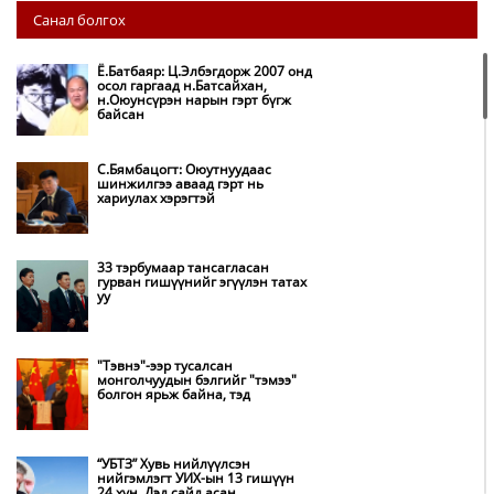
НИТХ: Багануур ХК-ийг түшиглэн
Санал болгох
нүүрс-пиролизийн үйлдвэр
байгуулж, ирэх оноос хагас кокс
түлшийг дотооддоо үйлдвэрлэнэ
Ё.Батбаяр: Ц.Элбэгдорж 2007 онд
осол гаргаад н.Батсайхан,
н.Оюунсүрэн нарын гэрт бүгж
Амаргүй цаг үеийг ирэх
байсан
өдрүүдэд ч бид хамтдаа л даван
туулна
С.Бямбацогт: Оюутнуудаас
шинжилгээ аваад гэрт нь
хариулах хэрэгтэй
НИТХ-ын төлөөлөгчид COP17
бага хурлын бэлтгэл ажлын
талаар мэдээлэл сонслоо
33 тэрбумаар тансагласан
гурван гишүүнийг эгүүлэн татах
уу
Монгол Улс “COP17”-д “Тал
хээрийн төлөвлөгөө”-гөө
танилцуулна
"Тэвнэ"-ээр тусалсан
монголчуудын бэлгийг "тэмээ"
болгон ярьж байна, тэд
Нөөцийн махны худалдаа,
борлуулалтыг нээлттэй ил тод
болгоно
“УБТЗ” Хувь нийлүүлсэн
нийгэмлэгт УИХ-ын 13 гишүүн
24 хүн, Дэд сайд асан