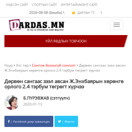
ҮНДСЭН САЙТ
СПОРТЫН САЙТ
ЭНТЕРТАЙНМЭНТ САЙТ
O
2026-08-08 (Бямба) \
\
ДАРХАН
C
O
ЭРДЭНЭТ
C
O
УЛААНБААТАР
C
Toggle
navigat
ҮЙЛ ЯВДЛЫН ТОВЧООН
Нүүр
Улс төр
Сонгож болохгүй сонголт
Дөрвөн сангаас зээл авсан
Ж.Энхбаярын хөрөнгө орлого 2.4 тэрбум төгрөгт хүрчээ
Дөрвөн сангаас зээл авсан Ж.Энхбаярын хөрөнгө
орлого 2.4 тэрбум төгрөгт хүрчээ
Б.ПҮРЭВЖАВ (сэтгүүлч)
2020-01-13
| Facebook дээр хуваалцах
| Жиргэх