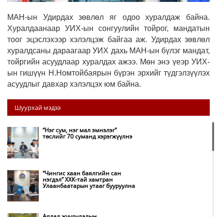
МАН-ын Удирдах зөвлөл
яг одоо хуралдаж байна.
Хуралдаанаар
УИХ-ын сонгуулийн тойрог, мандатын
тоог эцэслэхээр хэлэлцэж байгаа
аж. Удирдах зөвлөл
хуралдсаны дараагаар
УИХ дахь МАН-ын бүлэг мандат,
тойргийн асуудлаар хуралдах
ажээ. Мөн энэ үеэр УИХ-
ын гишүүн Н.Номтойбаярын бүрэн эрхийг түдгэлзүүлэх
асуудлыг давхар хэлэлцэх юм байна.
Шуурхай мэдээ
“Нэг сум, нэг мал эмнэлэг”
төслийг 70 суманд хэрэгжүүлнэ
“Чингис хаан баялгийн сан
нэгдэл” ХХК-тай хамтран
Улаанбаатарын утааг бууруулна
Аялал жуулчлалын