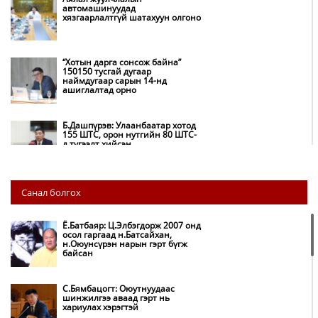
автомашинуудад
хязгаарлалтгүй шатахуун олгоно
“Хотын дарга сонсож байна”
150150 тусгай дугаар
наймдугаар сарын 14-нд
ашиглалтад орно
Б.Дашпүрэв: Улаанбаатар хотод
155 ШТС, орон нутгийн 80 ШТС-
д түгээлт хийсэн
НИТХ: Багануур ХК-ийг түшиглэн
Санал болгох
нүүрс-пиролизийн үйлдвэр
байгуулж, ирэх оноос хагас кокс
түлшийг дотооддоо үйлдвэрлэнэ
Ё.Батбаяр: Ц.Элбэгдорж 2007 онд
осол гаргаад н.Батсайхан,
н.Оюунсүрэн нарын гэрт бүгж
Амаргүй цаг үеийг ирэх
байсан
өдрүүдэд ч бид хамтдаа л даван
туулна
С.Бямбацогт: Оюутнуудаас
шинжилгээ аваад гэрт нь
хариулах хэрэгтэй
НИТХ-ын төлөөлөгчид COP17