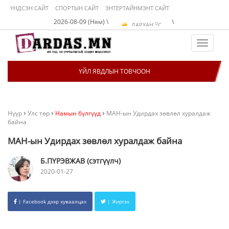
ҮНДСЭН САЙТ
СПОРТЫН САЙТ
ЭНТЕРТАЙНМЭНТ САЙТ
O
УЛААНБААТАР
C
2026-08-09 (Ням) \
\
O
ДАРХАН
C
O
ЭРДЭНЭТ
C
O
УЛААНБААТАР
C
Toggle
navigat
ҮЙЛ ЯВДЛЫН ТОВЧООН
Нүүр
Улс төр
Намын бүлгүүд
МАН-ын Удирдах зөвлөл хуралдаж
байна
МАН-ын Удирдах зөвлөл хуралдаж байна
Б.ПҮРЭВЖАВ (сэтгүүлч)
2020-01-27
| Facebook дээр хуваалцах
| Жиргэх