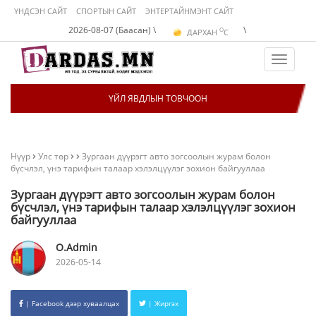
ҮНДСЭН САЙТ
СПОРТЫН САЙТ
ЭНТЕРТАЙНМЭНТ САЙТ
O
2026-08-07 (Баасан) \
\
ДАРХАН
C
O
ЭРДЭНЭТ
C
O
УЛААНБААТАР
C
Toggle
navigat
ҮЙЛ ЯВДЛЫН ТОВЧООН
Нүүр
Улс төр
Зургаан дүүрэгт авто зогсоолын журам болон
бүсчлэл, үнэ тарифын талаар хэлэлцүүлэг зохион байгууллаа
Зургаан дүүрэгт авто зогсоолын журам болон
бүсчлэл, үнэ тарифын талаар хэлэлцүүлэг зохион
байгууллаа
O.Admin
2026-05-14
| Facebook дээр хуваалцах
| Жиргэх