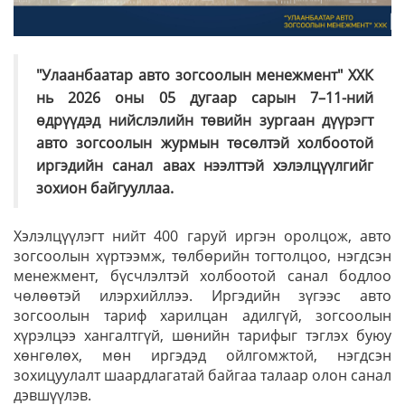
"Улаанбаатар авто зогсоолын менежмент" ХХК
нь 2026 оны 05 дугаар сарын 7–11-ний
өдрүүдэд нийслэлийн төвийн зургаан дүүрэгт
авто зогсоолын журмын төсөлтэй холбоотой
иргэдийн санал авах нээлттэй хэлэлцүүлгийг
зохион байгууллаа.
Хэлэлцүүлэгт нийт 400 гаруй иргэн оролцож, авто
зогсоолын хүртээмж, төлбөрийн тогтолцоо, нэгдсэн
менежмент, бүсчлэлтэй холбоотой санал бодлоо
чөлөөтэй илэрхийллээ. Иргэдийн зүгээс авто
зогсоолын тариф харилцан адилгүй, зогсоолын
хүрэлцээ хангалтгүй, шөнийн тарифыг тэглэх буюу
хөнгөлөх, мөн иргэдэд ойлгомжтой, нэгдсэн
зохицуулалт шаардлагатай байгаа талаар олон санал
дэвшүүлэв.