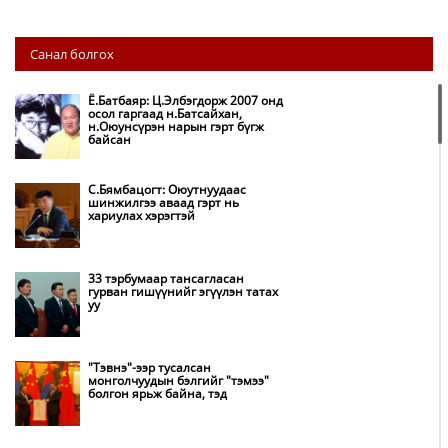
НИТХ-ын төлөөлөгчид COP17
Санал болгох
бага хурлын бэлтгэл ажлын
талаар мэдээлэл сонслоо
Ё.Батбаяр: Ц.Элбэгдорж 2007 онд
осол гаргаад н.Батсайхан,
н.Оюунсүрэн нарын гэрт бүгж
Монгол Улс “COP17”-д “Тал
байсан
хээрийн төлөвлөгөө”-гөө
танилцуулна
С.Бямбацогт: Оюутнуудаас
шинжилгээ аваад гэрт нь
хариулах хэрэгтэй
Нөөцийн махны худалдаа,
борлуулалтыг нээлттэй ил тод
болгоно
33 тэрбумаар тансагласан
гурван гишүүнийг эгүүлэн татах
уу
Бүх шатанд хэмнэлтийн горимд
шилжиж, найр наадам,
зөвлөгөөн, гадаад томилолтыг
хориглолоо
"Тэвнэ"-ээр тусалсан
монголчуудын бэлгийг "тэмээ"
болгон ярьж байна, тэд
Автобензин, дизель түлшний
онцгой албан татварыг тэглэлээ