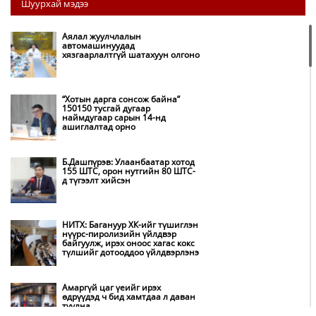
Шуурхай мэдээ
Аялал жуулчлалын
автомашинуудад
хязгаарлалтгүй шатахуун олгоно
“Хотын дарга сонсож байна”
150150 тусгай дугаар
наймдугаар сарын 14-нд
ашиглалтад орно
Б.Дашпүрэв: Улаанбаатар хотод
155 ШТС, орон нутгийн 80 ШТС-
д түгээлт хийсэн
НИТХ: Багануур ХК-ийг түшиглэн
нүүрс-пиролизийн үйлдвэр
байгуулж, ирэх оноос хагас кокс
түлшийг дотооддоо үйлдвэрлэнэ
Амаргүй цаг үеийг ирэх
өдрүүдэд ч бид хамтдаа л даван
туулна