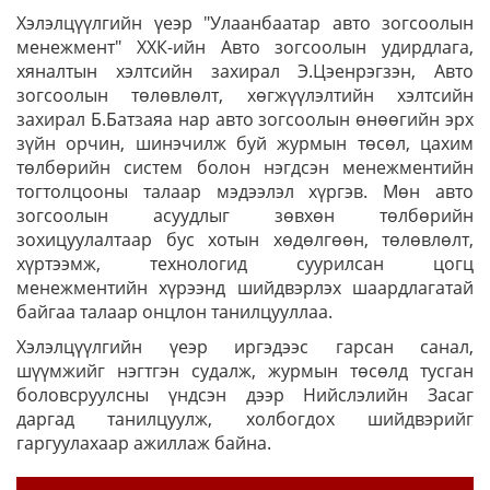
Хэлэлцүүлгийн үеэр "Улаанбаатар авто зогсоолын
менежмент" ХХК-ийн Авто зогсоолын удирдлага,
хяналтын хэлтсийн захирал Э.Цэенрэгзэн, Авто
зогсоолын төлөвлөлт, хөгжүүлэлтийн хэлтсийн
захирал Б.Батзаяа нар авто зогсоолын өнөөгийн эрх
зүйн орчин, шинэчилж буй журмын төсөл, цахим
төлбөрийн систем болон нэгдсэн менежментийн
тогтолцооны талаар мэдээлэл хүргэв. Мөн авто
зогсоолын асуудлыг зөвхөн төлбөрийн
зохицуулалтаар бус хотын хөдөлгөөн, төлөвлөлт,
хүртээмж, технологид суурилсан цогц
менежментийн хүрээнд шийдвэрлэх шаардлагатай
байгаа талаар онцлон танилцууллаа.
Хэлэлцүүлгийн үеэр иргэдээс гарсан санал,
шүүмжийг нэгтгэн судалж, журмын төсөлд тусган
боловсруулсны үндсэн дээр Нийслэлийн Засаг
даргад танилцуулж, холбогдох шийдвэрийг
гаргуулахаар ажиллаж байна.